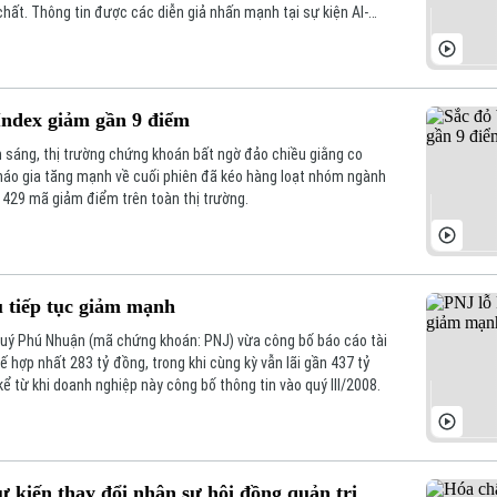
hất. Thông tin được các diễn giả nhấn mạnh tại sự kiện AI-
y tại Hà Nội.
Index giảm gần 9 điểm
n sáng, thị trường chứng khoán bất ngờ đảo chiều giằng co
tháo gia tăng mạnh về cuối phiên đã kéo hàng loạt nhóm ngành
i 429 mã giảm điểm trên toàn thị trường.
u tiếp tục giảm mạnh
uý Phú Nhuận (mã chứng khoán: PNJ) vừa công bố báo cáo tài
uế hợp nhất 283 tỷ đồng, trong khi cùng kỳ vẫn lãi gần 437 tỷ
ể từ khi doanh nghiệp này công bố thông tin vào quý III/2008.
 kiến thay đổi nhân sự hội đồng quản trị