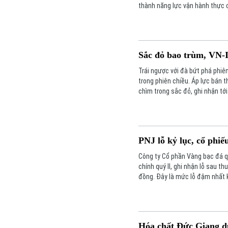
thành năng lực vận hành thực c
Ready Workforce tổ chức mới đâ
Sắc đỏ bao trùm, VN-
Trái ngược với đà bứt phá phiê
trong phiên chiều. Áp lực bán 
chìm trong sắc đỏ, ghi nhận tớ
PNJ lỗ kỷ lục, cổ phiế
Công ty Cổ phần Vàng bạc đá q
chính quý II, ghi nhận lỗ sau th
đồng. Đây là mức lỗ đậm nhất k
Hóa chất Đức Giang dự