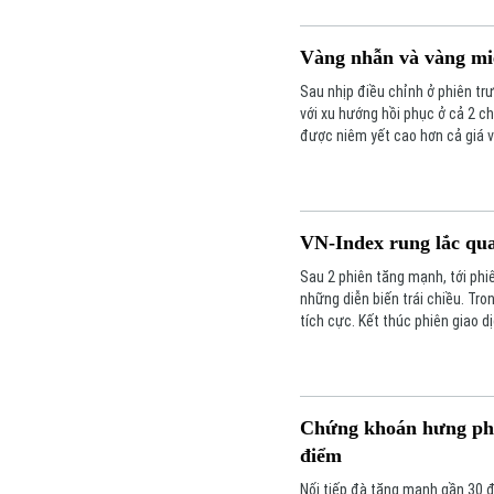
Vàng nhẫn và vàng miến
Sau nhịp điều chỉnh ở phiên tr
với xu hướng hồi phục ở cả 2 ch
được niêm yết cao hơn cả giá 
VN-Index rung lắc qu
Sau 2 phiên tăng mạnh, tới phi
những diễn biến trái chiều. Tro
tích cực. Kết thúc phiên giao 
HNX-index tăng 7,18 điểm (2,51
Chứng khoán hưng phấ
điểm
Nối tiếp đà tăng mạnh gần 30 