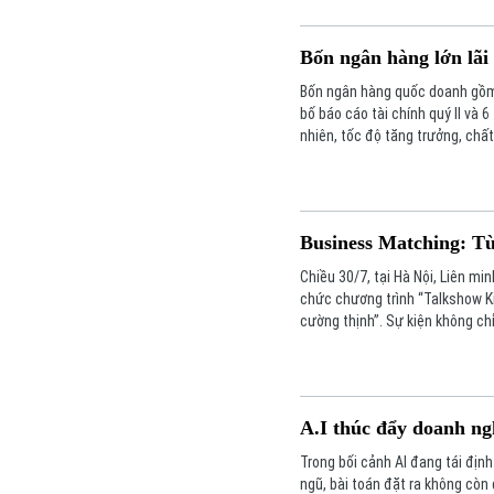
Bốn ngân hàng lớn lãi
Bốn ngân hàng quốc doanh gồm 
bố báo cáo tài chính quý II và 
nhiên, tốc độ tăng trưởng, chất
đáng kể.
Business Matching: Từ
Chiều 30/7, tại Hà Nội, Liên mi
chức chương trình “Talkshow K
cường thịnh”. Sự kiện không ch
doanh nghiệp, thúc đẩy hợp tác
bước vào giai đoạn tăng trưởng
A.I thúc đẩy doanh ng
Trong bối cảnh AI đang tái định
ngũ, bài toán đặt ra không còn