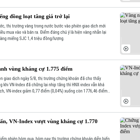
g đồng loạt tăng giá trở lại
ước, thị trường vàng trong nước bước vào phiên giao dịch mới
iều mua vào và bán ra. Điểm đáng chú ý là hiện vàng nhẫn lại
vàng miếng SJC 1,4 triệu đồng/lượng.
anh vùng kháng cự 1.775 điểm
ên giao dịch ngày 5/8, thị trường chứng khoán đã cho thấy
ng khi VN-Index đã chững lại nhịp tăng thì HNX-index vẫn khá
dịch, VN-index giảm 0,77 điểm (0,04%) xuống còn 1776,46 điểm.
%) lên 293,59 điểm.
n, VN-Index vượt vùng kháng cự 1.770
điểm phiên hôm qua, hôm nay thị trường chứng khoán diễn biến