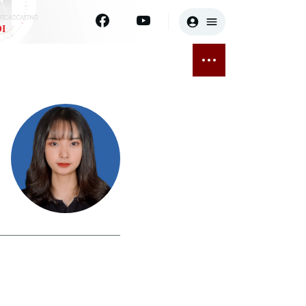
I
E
THỂ THAO
GIẢI TRÍ
ĐÃ PHÁT SÓNG
Bóng đá
Tin tức
ỡng
Quần vợt
Sao
sức khỏe
Golf
Điện ảnh
Thời trang
Âm nhạc