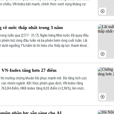
iên chiều, VN-Index bật mạnh, chính thức vượt vùng kháng cự
ng về mức thấp nhất trong 3 năm
, trong tuần qua (27/7 - 31/7), Ngân hàng Nhà nước đã quay đầu
i phiên hút ròng đầu tuần và ba phiên bơm ròng cuối tuần. Lãi
ề dưới ngưỡng 1%/năm là tín hiệu cho thấy áp lực thanh khoản
t ở các kỳ hạn rất ngắn.
 VN-Index tăng hơn 27 điểm
, thị trường chứng khoán hồi phục mạnh mẽ. Đà tăng tích cực
 các nhóm ngành. Kết thúc phiên giao dịch, VN-Index tăng
1.763,84 điểm; HNX-Index tăng 8,03 điểm (+2,96%), lên mức
guồn nhân lực sẵn sàng cho AI