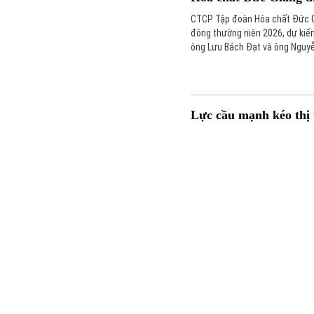
CTCP Tập đoàn Hóa chất Đức Gi
đông thường niên 2026, dự kiến
ông Lưu Bách Đạt và ông Nguyễn
định của Cơ quan Cảnh sát điều
Lực cầu mạnh kéo thị 
Thị trường ngày 28/7 ghi nhận t
khi áp lực bán có dấu hiệu hạ 
Thời sự
Hà Nội
Thế giớ
Hà Nội
Nhịp sống Hà Nội
Tin tức
Chính trị
Người Hà Nội
Quân sự
Người dân gửi tiền và
Xã hội
Khoảnh khắc Hà Nội
Hồ sơ
Dòng tiền tiết kiệm của người d
An ninh trật tự
Ẩm thực
Người Vi
cuối tháng 5. Theo số liệu mới
tín dụng vẫn duy trì đà tăng trư
phương
Công nghệ