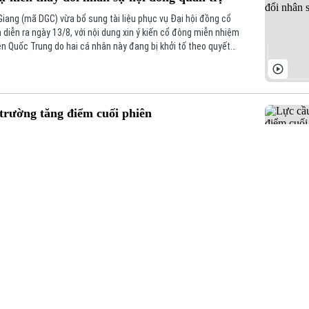
ang (mã DGC) vừa bổ sung tài liệu phục vụ Đại hội đồng cổ
 diễn ra ngày 13/8, với nội dung xin ý kiến cổ đông miễn nhiệm
 Quốc Trung do hai cá nhân này đang bị khởi tố theo quyết
 tra, Bộ Công an.
trường tăng điểm cuối phiên
ín hiệu tích cực khi lực mua gia tăng trong buổi chiều, trong
nhiệt, góp phần đưa VN-Index tăng hơn 11 điểm.
i
Kinh tế
Nhà đất
Tin tức
Tin tức
Cafe sáng
Đầu tư
o ngân hàng cao kỷ lục
Tài chính Ngân
Căn hộ
ân vừa lập đỉnh lịch sử khi vượt mốc 10,82 triệu tỷ đồng vào
hàng
ệt 4
Đất đai
 nhất từ Ngân hàng Nhà nước, tiền gửi cá nhân tại các tổ chức
ởng liên tục.
Doanh nghiệp
Kinh nghiệm