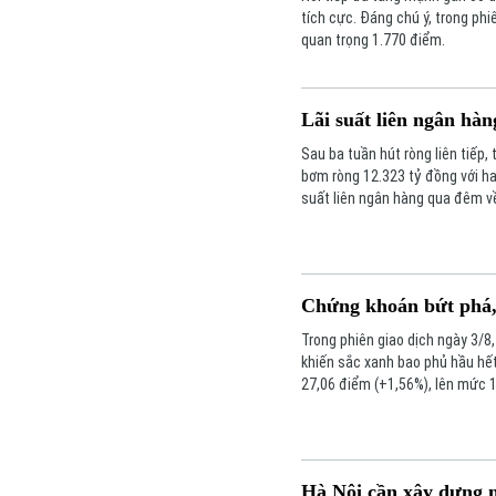
tích cực. Đáng chú ý, trong ph
quan trọng 1.770 điểm.
Lãi suất liên ngân hà
Sau ba tuần hút ròng liên tiếp
bơm ròng 12.323 tỷ đồng với ha
suất liên ngân hàng qua đêm v
hệ thống đã giảm mạnh, đặc biệ
Chứng khoán bứt phá,
Trong phiên giao dịch ngày 3/8
khiến sắc xanh bao phủ hầu hết
27,06 điểm (+1,56%), lên mức 
279,28 điểm.
Hà Nội cần xây dựng n