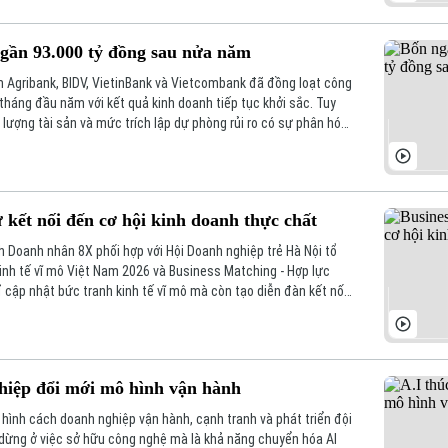
 gần 93.000 tỷ đồng sau nửa năm
Agribank, BIDV, VietinBank và Vietcombank đã đồng loạt công
6 tháng đầu năm với kết quả kinh doanh tiếp tục khởi sắc. Tuy
 lượng tài sản và mức trích lập dự phòng rủi ro có sự phân hóa
 kết nối đến cơ hội kinh doanh thực chất
nh Doanh nhân 8X phối hợp với Hội Doanh nghiệp trẻ Hà Nội tổ
inh tế vĩ mô Việt Nam 2026 và Business Matching - Hợp lực
ỉ cập nhật bức tranh kinh tế vĩ mô mà còn tạo diễn đàn kết nối
 và nâng cao năng lực cạnh tranh trong bối cảnh nền kinh tế
 mới.
hiệp đổi mới mô hình vận hành
 hình cách doanh nghiệp vận hành, cạnh tranh và phát triển đội
 dừng ở việc sở hữu công nghệ mà là khả năng chuyển hóa AI