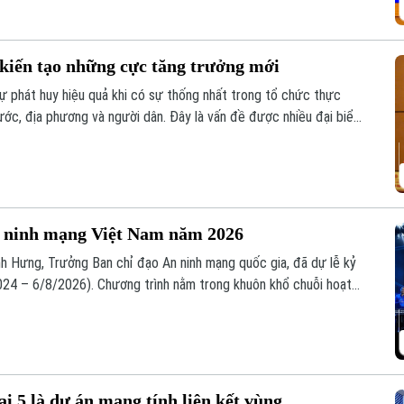
 kiến tạo những cực tăng trưởng mới
sự phát huy hiệu quả khi có sự thống nhất trong tổ chức thực
nước, địa phương và người dân. Đây là vấn đề được nhiều đại biểu
ự án đường Vành đai 5 – Vùng Thủ đô Hà Nội sáng 6/8.
 ninh mạng Việt Nam năm 2026
h Hưng, Trưởng Ban chỉ đạo An ninh mạng quốc gia, đã dự lễ kỷ
24 – 6/8/2026). Chương trình nằm trong khuôn khổ chuỗi hoạt
ia phối hợp với Bộ Công an tổ chức với chủ đề “Vì một không
i 5 là dự án mang tính liên kết vùng