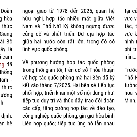
 Đoàn
ngoại giao từ 1978 đến 2025, quan hệ
tại c
Time
g hòa
hữu nghị, hợp tác nhiều mặt giữa Việt
vực v
 thức
Nam và Thổ Nhĩ Kỳ không ngừng được
tác, 
Giang
củng cố và phát triển. Dư địa hợp tác
vực k
ài Bộ
giữa hai nước còn rất lớn, trong đó có
ninh 
ây là
lĩnh vực quốc phòng.
phi t
uả cam
mìn...
Về phương hướng hợp tác quốc phòng
ng
đã
trong thời gian tới, trên cơ sở Thỏa thuận
Trước
thống
về hợp tác quốc phòng mà hai Bên đã ký
Thổ N
Nam -
kết vào tháng 7/2025. Hai bên sẽ tiếp tục
tưởng
h thức
phối hợp, triển khai một số nội dung như:
hoa v
 tướng
tiếp tục duy trì và thúc đẩy trao đổi đoàn
Minh.
h.
các cấp; tăng cường hợp tác về đào tạo,
định:
công nghiệp quốc phòng, gìn giữ hòa bình
an hệ
Liên hợp quốc; tiếp tục ủng hộ lẫn nhau