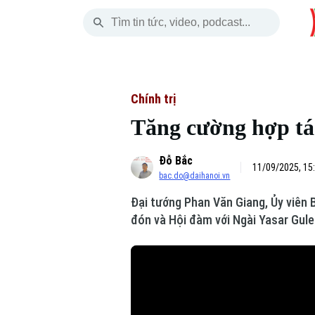
Thứ Sáu
THỜI SỰ
HÀ NỘI
THẾ GIỚI
07 Tháng 08, 2026
Hà Nội
Nhịp sống Hà Nộ
Tin tức
Chính trị
Tăng cường hợp tá
Chính trị
Người Hà Nội
Quân s
Đỗ Bắc
Xã hội
Khoảnh khắc Hà 
Hồ sơ
11/09/2025, 15
bac.do@daihanoi.vn
An ninh trật tự
Ẩm thực
Người V
Đại tướng Phan Văn Giang, Ủy viên 
đón và Hội đàm với Ngài Yasar Gule
Công nghệ
Skip Ad