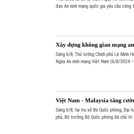
đạo An ninh mạng quốc gia yêu cầu công t
thống" và "bảo vệ con người", lấy sự an t
cho mọi chính sách.
Xây dựng không gian mạng an 
Sáng 6/8, Thủ tướng Chính phủ Lê Minh H
Ngày An ninh mạng Việt Nam (6/8/2024 – 
do Ban Chỉ đạo An ninh mạng quốc gia phố
mạng nhân văn cho mỗi người”.
Việt Nam - Malaysia tăng cườ
Sáng 6/8, tại trụ sở Bộ Quốc phòng, Đại t
phủ, Bộ trưởng Bộ Quốc phòng đã chủ trì
Seri Mohamed Khaled bin Nordin.