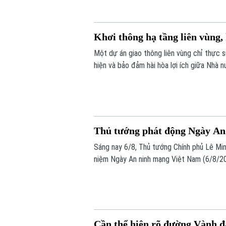
Khơi thông hạ tầng liên vùng,
Một dự án giao thông liên vùng chỉ thực 
hiện và bảo đảm hài hòa lợi ích giữa Nhà 
Quốc hội đặt ra khi thảo luận tại tổ về D
Thủ tướng phát động Ngày An
Sáng nay 6/8, Thủ tướng Chính phủ Lê Min
niệm Ngày An ninh mạng Việt Nam (6/8/20
động do Ban Chỉ đạo An ninh mạng quốc g
gian mạng nhân văn cho mỗi người”.
Cần thể hiện rõ đường Vành đa