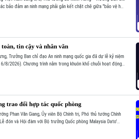
ác bảo đảm an ninh mạng phải gắn kết chặt chẽ giữa "bảo vệ hệ
oàn, bình yên và hạnh phúc của Nhân dân làm thước đo cao nhất
toàn, tin cậy và nhân văn
ưng, Trưởng Ban chỉ đạo An ninh mạng quốc gia đã dự lễ kỷ niệm
6/8/2026). Chương trình nằm trong khuôn khổ chuỗi hoạt động
i hợp với Bộ Công an tổ chức với chủ đề “Vì một không gian
ng trao đổi hợp tác quốc phòng
ướng Phan Văn Giang, Ủy viên Bộ Chính trị, Phó thủ tướng Chính
 Lễ đón và Hội đàm với Bộ trưởng Quốc phòng Malaysia Dato'