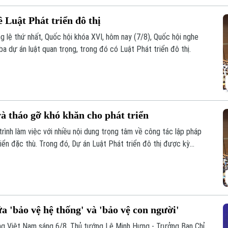
 Luật Phát triển đô thị
g lệ thứ nhất, Quốc hội khóa XVI, hôm nay (7/8), Quốc hội nghe
ba dự án luật quan trọng, trong đó có Luật Phát triển đô thị.
và tháo gỡ khó khăn cho phát triển
rình làm việc với nhiều nội dung trọng tâm về công tác lập pháp
iển đặc thù. Trong đó, Dự án Luật Phát triển đô thị được kỳ
ng, nguồn lực và quản trị, thúc đẩy các đô thị phát triển nhanh,
a 'bảo vệ hệ thống' và 'bảo vệ con người'
ạng Việt Nam sáng 6/8, Thủ tướng Lê Minh Hưng - Trưởng Ban Chỉ