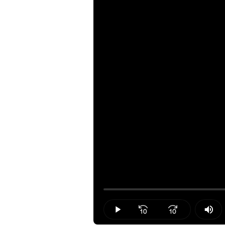
Loaded
:
0.00%
Play
Mut