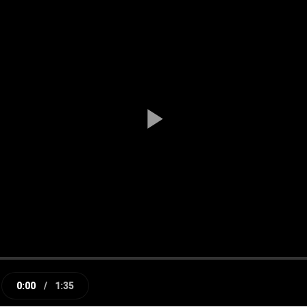
Play
Video
0:00
/
1:35
e
Current
Duration