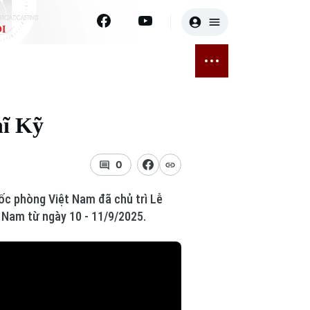
I
E
THỂ THAO
GIẢI TRÍ
ĐÃ PHÁT SÓNG
Bóng đá
Tin tức
hĩ Kỹ
ỡng
Quần vợt
Sao
sức khỏe
Golf
Điện ảnh
0
Thời trang
uốc phòng Việt Nam đã chủ trì Lễ
 Nam từ ngày 10 - 11/9/2025.
Âm nhạc