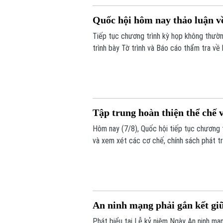
Quốc hội hôm nay thảo luận về
Tiếp tục chương trình kỳ họp không thườn
trình bày Tờ trình và Báo cáo thẩm tra về 
Tập trung hoàn thiện thể chế 
Hôm nay (7/8), Quốc hội tiếp tục chương t
và xem xét các cơ chế, chính sách phát tr
vọng tháo gỡ điểm nghẽn về thể chế, hạ tầ
bền vững.
An ninh mạng phải gắn kết giữ
Phát biểu tại Lễ kỷ niệm Ngày An ninh m