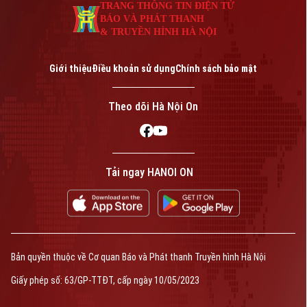
TRANG THÔNG TIN ĐIỆN TỬ
Phó Giám đốc: Nguyễn Kim Khiêm, Nguyễn Minh Đức, Nguyễn Thành Lợi
BÁO VÀ PHÁT THANH
& TRUYỀN HÌNH HÀ NỘI
Giới thiệu
Điều khoản sử dụng
Chính sách bảo mật
Theo dõi Hà Nội On
Tải ngay HANOI ON
Bản quyền thuộc về Cơ quan Báo và Phát thanh Truyền hình Hà Nội
Giấy phép số: 63/GP-TTĐT, cấp ngày 10/05/2023