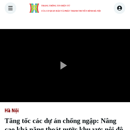
TRANG THÔNG TIN ĐIỆN TỬ
CỦA CƠ QUAN BÁO VÀ PHÁT THANH TRUYỀN HÌNH HÀ NỘI
THỜI SỰ
HÀ NỘI
THẾ GIỚI
KINH TẾ
NHÀ ĐẤT
Play
Video
Hà Nội
Tăng tốc các dự án chống ngập: Nâng
cao khả năng thoát nước khu vực nội đô