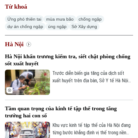
Từ khoá
Hà Nội
Hà Nội
Ứng phó thiên tai
mùa mưa bão
chống ngập
Chính trị
Nhịp sống Hà Nội
dự án chống ngập
úng ngập
Sở Xây dựng
Thế giới
Xã hội
Người Hà Nội
Hà Nội
Tin tức
Kinh tế
An ninh trật tự
Khoảnh khắc Hà Nội
Hà Nội khẩn trương kiểm tra, siết chặt phòng chống
Quân sự
Tin tức
Nhà đất
sốt xuất huyết
Công nghệ
Ẩm thực
Hồ sơ
Trước diễn biến gia tăng của dịch sốt
Cafe sáng
Tin tức
xuất huyết trên địa bàn, Sở Y tế Hà Nội
Tàu và Xe
Người Việt 4 phương
vừa ban hành công văn khẩn yêu cầu các
Tài chính Ngân hàng
Đầu tư
xã, phường tăng cường triển khai các biện
Ô tô
Giáo dục
pháp phòng, chống dịch. Ngành y tế cũng
Doanh nghiệp
Căn hộ
Tầm quan trọng của kinh tế tập thể trong tăng
sẽ thành lập các đoàn kiểm tra, giám sát
Tàu
Tin tức
trưởng hai con số
Văn hóa
công tác phòng chống dịch tại 91 xã
Đất đai
phường.
Khu vực kinh tế tập thể của Hà Nội đang
Xe máy
Tuyển sinh
Tin tức
từng bước khẳng định vị thế trong nền
Sức khỏe
Kinh nghiệm