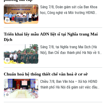
đồng thuận, bàn giao đất để thực hiện
siêu dự án 162.000 tỷ đồng này.
Sáng 7/8, Đoàn giám sát của Ban Khoa
học, Công nghệ và Môi trường HĐND
thành phố Hà Nội giám sát tình hình thực
hiện công tác chuyển đổi số trên địa bàn
xã Quang Minh giai đoạn 2025-2026.
Triển khai lấy mẫu ADN liệt sĩ tại Nghĩa trang Mai
Dịch
Sáng 7/8, tại Nghĩa trang Mai Dịch (Hà
Nội), Ban Chỉ đạo thành phố Hà Nội về tìm
kiếm, quy tập và xác định danh tính hài
cốt liệt sĩ trang trọng tổ chức Lễ dâng
hương tưởng niệm và chính thức triển
Chuẩn hoá hệ thống thiết chế văn hoá ở cơ sở
khai công tác lấy mẫu hài cốt liệt sĩ chưa
xác định được thông tin để phục vụ giám
Chiều 7/8, Ban Văn hóa – Xã hội HĐND
định ADN.
thành phố Hà Nội đã giám sát việc đầu
tư, khai thác các thiết chế văn hóa, thể
thao trên địa bàn phường Kiến Hưng.