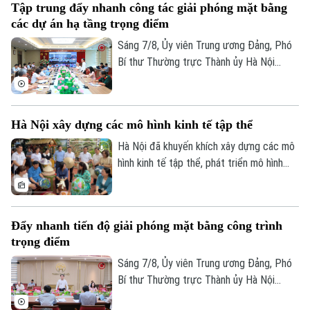
Tập trung đẩy nhanh công tác giải phóng mặt bằng
các dự án hạ tầng trọng điểm
Liên hệ đường dây nóng (bấm để gọi)
Sáng 7/8, Ủy viên Trung ương Đảng, Phó
Tòa soạn
Tòa soạn
Bí thư Thường trực Thành ủy Hà Nội
Nguyễn Trọng Đông, Trưởng ban Chỉ đạo
0865.116.699 (hotline)
0865.116.699
giải phóng mặt bằng các dự án đầu tư
trên địa bàn thành phố Hà Nội chủ trì hội
Hà Nội xây dựng các mô hình kinh tế tập thể
nghị Ban Chỉ đạo nhằm rà soát, đánh giá
tiến độ công tác giải phóng mặt bằng
Hà Nội đã khuyến khích xây dựng các mô
triển khai các dự án, công trình trọng
hình kinh tế tập thể, phát triển mô hình
điểm trên địa bàn thành phố.
HTX theo Luật năm 2023. Việc kiện toàn,
nâng cao hiệu quả hoạt động của các
HTX đóng vai trò quan trọng trong việc
Đẩy nhanh tiến độ giải phóng mặt bằng công trình
hình thành các mô hình kinh tế tập thể,
trọng điểm
tăng cường liên kết với các đơn vị doanh
nghiệp để đầu tư xây dựng nông nghiệp
Sáng 7/8, Ủy viên Trung ương Đảng, Phó
công nghệ cao và hình thành các chuỗi
Bí thư Thường trực Thành ủy Hà Nội
liên kết sản xuất, tiêu thụ bền vững.
Nguyễn Trọng Đông - Trưởng ban Chỉ đạo