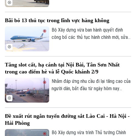
chuyển hành khách quốc tế đạt 26,2 triệu
khách đạt tăng 15,4% so với cùng kỳ năm
2025 và vận chuyển hành khách nội địa
Bãi bỏ 13 thủ tục trong lĩnh vực hàng không
đạt 18,7 triệu khách, tăng 0,3% so với
cùng kỳ năm 2025.
Bộ Xây dựng vừa ban hành quyết định
công bố các thủ tục hành chính mới, sửa
đổi, bổ sung và bãi bỏ trong lĩnh vực hàng
không. Đáng chú ý, có 13 thủ tục hành
chính chính thức được bãi bỏ.
Tăng slot cất, hạ cánh tại Nội Bài, Tân Sơn Nhất
trong cao điểm hè và lễ Quốc khánh 2/9
Nhằm đáp ứng nhu cầu đi lại tăng cao của
người dân, bắt đầu từ ngày hôm nay
Liên hệ đường dây nóng (bấm để gọi)
(15/7), Cục Hàng không Việt Nam đã
Tòa soạn
Tòa soạn
chính thức điều chỉnh tăng lượt cất, hạ
cánh tại hai sân bay lớn nhất cả nước là
0865.116.699 (hotline)
0865.116.699
Đề xuất rút ngắn tuyến đường sắt Lào Cai - Hà Nội -
Nội Bài và Tân Sơn Nhất.
Hải Phòng
Bộ Xây dựng vừa trình Thủ tướng Chính