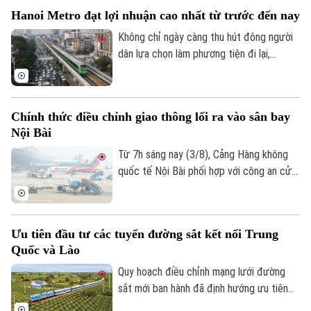
tiếp nhận phản ánh của hành khách về
Hanoi Metro đạt lợi nhuận cao nhất từ trước đến nay
những bất tiện.
Không chỉ ngày càng thu hút đông người
dân lựa chọn làm phương tiện đi lại,
đường sắt đô thị Hà Nội cũng ghi nhận
những tín hiệu tích cực về hiệu quả hoạt
động. Trong 6 tháng đầu năm, Hanoi
Chính thức điều chỉnh giao thông lối ra vào sân bay
Metro đạt mức lợi nhuận cao nhất từ
Nội Bài
trước đến nay trong các kỳ báo cáo nửa
đầu năm.
Từ 7h sáng nay (3/8), Cảng Hàng không
quốc tế Nội Bài phối hợp với công an cửa
khẩu chính thức triển khai phương án phân
Chuyên mục
luồng giao thông mới tại khu vực tiếp cận
nhà ga hành khách T1 và T2. Những điều
Thời sự
Ưu tiên đầu tư các tuyến đường sắt kết nối Trung
chỉnh ngay tại lối ra - vào sân bay này
Quốc và Lào
nhằm giảm ùn tắc và tối ưu hóa giao
Hà Nội
Hà Nội
thông.
Quy hoạch điều chỉnh mạng lưới đường
sắt mới ban hành đã định hướng ưu tiên
Chính trị
Nhịp sống Hà Nội
đầu tư các tuyến đường kết nối với Trung
Thế giới