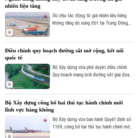
nhiên liệu tăng
Dù chịu tác động từ giá nhiên liệu hàng
không tăng do xung đột tại Trung Đông,
thị trường hàng không Việt Nam vẫn ghi
nhận tăng trưởng tích cực trong 6 tháng
đầu năm 2026 với hơn 45,4 triệu lượt hành
Theo dõi Hà Nội On
Điều chỉnh quy hoạch đường sắt mở rộng, kết nối
khách, tăng gần 10% so với cùng kỳ.
quốc tế
Bộ Xây dựng vừa phê duyệt điều chỉnh
Quy hoạch mạng lưới đường sắt giai đoạn
2021-2030, tầm nhìn đến năm 2050 với
định hướng mở rộng hệ thống đường sắt
quốc gia và tăng cường kết nối quốc tế.
Bộ Xây dựng công bố hai thủ tục hành chính mới
lĩnh vực hàng không
Bộ Xây dựng vừa ban hành Quyết định số
1169, công bố hai thủ tục hành chính mới
cùng nhiều nội dung sửa đổi, thay thế