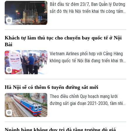
Bắt đầu từ đêm 23/7, Ban Quản lý Đường
sắt đô thị Hà Nội triển khai thi công tấm
tường vây đầu tiên tại ga ngầm S3 của
tuyến Metro số 5 Văn Cao - Hòa Lạc,
đánh dấu dự án chính thức bước vào giai
Khách tự làm thủ tục cho chuyến bay quốc tế ở Nội
đoạn thi công kết cấu ngầm.
Bài
Vietnam Airlines phối hợp với Cảng Hàng
không quốc tế Nội Bài đang triển khai thử
nghiệm hệ thống kiosk tự động tại sân
bay quốc tế Nội Bài. Theo đó, hành khách
có thể tự làm thủ tục, gửi hành lý ký gửi
Hà Nội sẽ có thêm 6 tuyến đường sắt mới
qua hệ thống sẽ rút ngắn quá trình làm thủ
tục, giảm thời gian chờ tại khu vực check-
Theo điều chỉnh Quy hoạch mạng lưới
in vào các khung giờ cao điểm.
đường sắt giai đoạn 2021-2030, tầm nhìn
đến năm 2050, khu vực Hà Nội sẽ có
thêm 4 tuyến đường sắt quốc gia và 2
tuyến tốc độ cao.
Ngành hàng không duy trì đà tăng trưởng dù giá