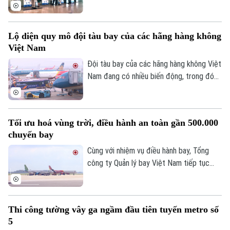
hơn 600 máy bay đến năm 2030.
hàng không quốc tế Nội Bài vừa bổ sung
thêm 4 kiosk sinh trắc học tại nhà ga T1.
Tư vấn sức khỏe
Quần vợt
Việc mở rộng này nhằm đáp ứng nhu cầu
Tin tức
Đã phát sóng
Lộ diện quy mô đội tàu bay của các hãng hàng không
làm thủ tục hàng không tự động ngày
Golf
Việt Nam
Sao
càng tăng của người dân.
Đội tàu bay của các hãng hàng không Việt
Điện ảnh
Nam đang có nhiều biến động, trong đó
Bamboo Airways là hãng thu hút sự chú ý
Thời trang
khi chỉ còn 3 tàu bay khai thác, giảm mạnh
so với giai đoạn cao điểm trước đây.
Âm nhạc
Tối ưu hoá vùng trời, điều hành an toàn gần 500.000
chuyến bay
Cùng với nhiệm vụ điều hành bay, Tổng
công ty Quản lý bay Việt Nam tiếp tục
đẩy mạnh các giải pháp tối ưu hóa vùng
trời và nâng cao năng lực khai thác.
Thi công tường vây ga ngầm đầu tiên tuyến metro số
5