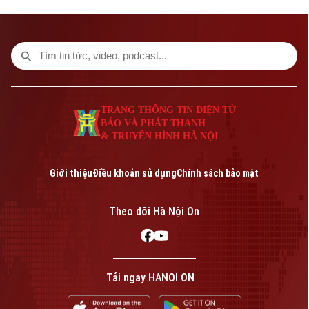
tính đến yếu tố tàu bay dự bị, có hiệu lực
từ ngày 16/8.
TRANG THÔNG TIN ĐIỆN TỬ
BÁO VÀ PHÁT THANH
& TRUYỀN HÌNH HÀ NỘI
Giới thiệu
Điều khoản sử dụng
Chính sách bảo mật
Theo dõi Hà Nội On
Tải ngay HANOI ON