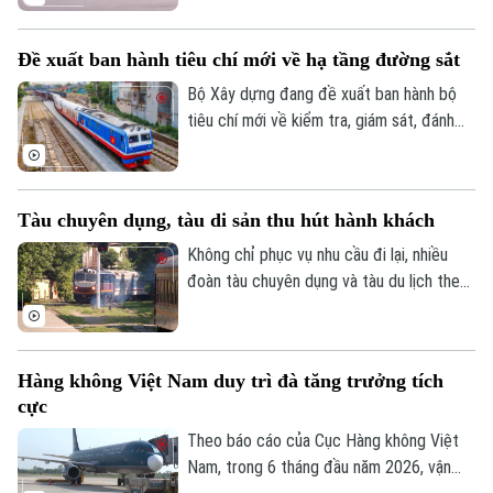
trong lĩnh vực hàng không thuộc phạm vi
quản lý của Bộ.
Đề xuất ban hành tiêu chí mới về hạ tầng đường sắt
Bộ Xây dựng đang đề xuất ban hành bộ
tiêu chí mới về kiểm tra, giám sát, đánh
giá và nghiệm thu chất lượng dịch vụ quản
lý, bảo trì kết cấu hạ tầng đường sắt quốc
gia.
Tàu chuyên dụng, tàu di sản thu hút hành khách
Không chỉ phục vụ nhu cầu đi lại, nhiều
đoàn tàu chuyên dụng và tàu du lịch theo
chủ đề đang trở thành sản phẩm trải
nghiệm, góp phần gia tăng lượng hành
khách, tạo động lực phát triển cho ngành
Hàng không Việt Nam duy trì đà tăng trưởng tích
đường sắt.
cực
Theo báo cáo của Cục Hàng không Việt
Nam, trong 6 tháng đầu năm 2026, vận