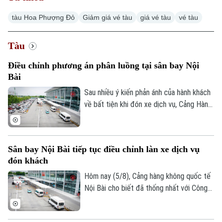
tàu Hoa Phượng Đỏ
Giảm giá vé tàu
giá vé tàu
vé tàu
Tàu
Điều chỉnh phương án phân luồng tại sân bay Nội
Bài
Sau nhiều ý kiến phản ánh của hành khách
về bất tiện khi đón xe dịch vụ, Cảng Hàng
không quốc tế Nội Bài đã điều chỉnh
phương án phân luồng, cho phép xe công
nghệ đón khách tại khu vực có mái che và
Sân bay Nội Bài tiếp tục điều chỉnh làn xe dịch vụ
bổ sung lực lượng hỗ trợ ngay tại nhà ga.
đón khách
Hôm nay (5/8), Cảng hàng không quốc tế
Nội Bài cho biết đã thống nhất với Công
an cửa khẩu điều chỉnh làn đón khách
dành cho xe dịch vụ tại nhà ga T1 sau khi