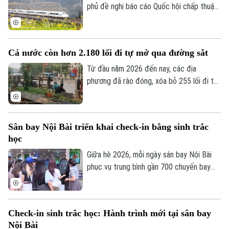
phủ đề nghị báo cáo Quốc hội chấp thuận
điều chỉnh chủ trương đầu tư tuyến
đường sắt Lào Cai - Hà Nội - Hải Phòng,
theo hướng rút ngắn bớt tuyến chính 27
Cả nước còn hơn 2.180 lối đi tự mở qua đường sắt
km, bổ sung các tuyến kết nối và đầu tư
đường đôi trên một số đoạn để nâng cao
Từ đầu năm 2026 đến nay, các địa
hiệu quả khai thác.
phương đã rào đóng, xóa bỏ 255 lối đi tự
mở nguy hiểm qua đường sắt. Tuy nhiên,
cả nước vẫn còn hơn 2.180 lối đi tự mở
cần tiếp tục xóa bỏ để bảo đảm an toàn
Sân bay Nội Bài triển khai check-in bằng sinh trắc
giao thông.
học
Giữa hè 2026, mỗi ngày sân bay Nội Bài
phục vụ trung bình gần 700 chuyến bay
với hơn 100.000 lượt hành khách. Để nâng
cao chất lượng dịch vụ và hạn chế tình
trạng ùn ứ trong các khung giờ cao điểm,
Check-in sinh trắc học: Hành trình mới tại sân bay
Cảng Hàng không quốc tế Nội Bài đã đưa
Nội Bài
vào trang bị hệ thống Kiosk check-in bằng