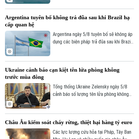
một trong những tuyến vận tải năng lượng
quan trọng nhất thế giới.
Argentina tuyên bố không trả đũa sau khi Brazil hạ
cấp quan hệ
Argentina ngày 5/8 tuyên bố sẽ không áp
dụng các biện pháp trả đũa sau khi Brazil
hạ cấp quan hệ song phương xuống cấp
Đại biện lâm thời. Buenos Aires cho rằng,
đây là quyết định đơn phương của Brasilia
Ukraine cảnh báo cạn kiệt tên lửa phòng không
và khẳng định không muốn làm gia tăng
trước mùa đông
căng thẳng giữa hai nước láng giềng.
Tổng thống Ukraine Zelensky ngày 5/8
cảnh báo số lượng tên lửa phòng không
mà các đồng minh cung cấp cho nước này
đã sụt giảm nghiêm trọng, chỉ bằng 1/3
so với năm ngoái. Tuyên bố được đưa ra
Châu Âu kiểm soát cháy rừng, thiệt hại hàng tỷ euro
vào thời điểm Nga đang gia tăng các
cuộc tập kích vào nhiều thành phố của
Các lực lượng cứu hỏa tại Pháp, Tây Ban
Ukraine, trong khi hệ thống phòng không