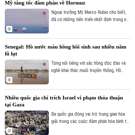
Mỹ tăng tốc đàm phán về Hormuz
Ceuta của nước này.
Ngoại trưởng Mỹ Marco Rubio cho biết,
đã có những tiến triển nhất định trong nỗ
lực nhằm bảo đảm tự do hàng hải qua eo
biển Hormuz, song Mỹ và Iran vẫn chưa
đạt được thỏa thuận cuối cùng.
Senegal: Hồ nước màu hồng hồi sinh sau nhiều năm
lũ lụt
Từng nổi tiếng với sắc hồng độc đáo và
nghề khai thác muối truyền thống, Hồ
nước màu hồng Retba ở Senegal đã trải
Bản quyền thuộc về Cơ quan Báo và Phát thanh Truyền hình Hà Nội Giấy
qua giai đoạn lao đao sau trận lũ lớn năm
phép số: Số 63/GP-TTDT, cấp ngày 10/05/2023
2022 khiến hồ mất màu và hàng nghìn
Nhiều quốc gia chỉ trích Israel vi phạm thỏa thuận
TRANG THÔNG TIN ĐIỆN TỬ
người mất kế sinh nhai. Sau nhiều năm nỗ
tại Gaza
lực khôi phục, hồ đã lấy lại màu hồng đặc
CỦA CƠ QUAN BÁO VÀ PHÁT THANH TRUYỀN HÌNH HÀ NỘI
trưng, hoạt động khai thác muối và du lịch
Ba quốc gia đóng vai trò trung gian hòa
Số 3-5 Huỳnh Thúc Kháng-Phường Láng-Hà Nội
cũng đang dần hồi sinh, mang lại hy vọng
giải trong các cuộc đàm phán hòa bình tại
mới cho cộng đồng địa phương.
Dải Gaza gồm Qatar, Ai Cập và Thổ Nhĩ Kỳ
Giám đốc: VŨ MINH TUẤN