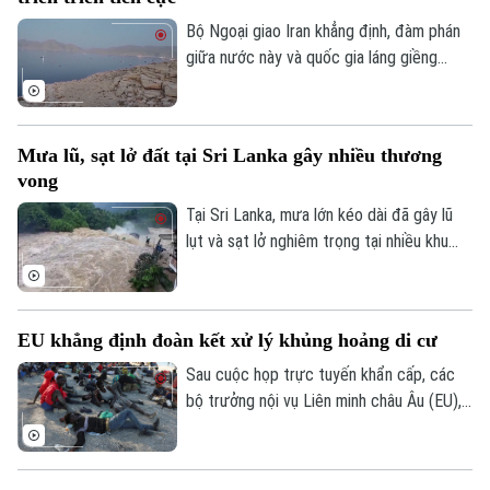
Bộ Ngoại giao Iran khẳng định, đàm phán
giữa nước này và quốc gia láng giềng
Oman về vấn đề eo biển Hormuz, đang
tiến triển tích cực. Tuy nhiên, các kết quả
thảo luận cụ thể chưa được đề cập.
Mưa lũ, sạt lở đất tại Sri Lanka gây nhiều thương
vong
Tại Sri Lanka, mưa lớn kéo dài đã gây lũ
lụt và sạt lở nghiêm trọng tại nhiều khu
vực, khiến ít nhất 5 người thiệt mạng, 3
người bị thương, 2 người mất tích và gần
2.000 người phải sơ tán.
EU khẳng định đoàn kết xử lý khủng hoảng di cư
Sau cuộc họp trực tuyến khẩn cấp, các
bộ trưởng nội vụ Liên minh châu Âu (EU),
ngày 4/8, khẳng định đoàn kết mạnh mẽ
với Tây Ban Nha trước việc làn sóng
người di cư ồ ạt tràn vào vùng lãnh thổ