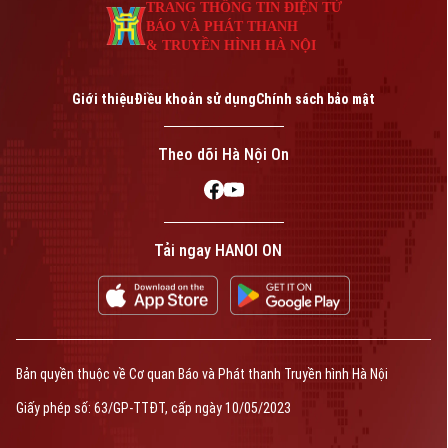
TRANG THÔNG TIN ĐIỆN TỬ
BÁO VÀ PHÁT THANH
& TRUYỀN HÌNH HÀ NỘI
Giới thiệu
Điều khoản sử dụng
Chính sách bảo mật
Theo dõi Hà Nội On
Tải ngay HANOI ON
Bản quyền thuộc về Cơ quan Báo và Phát thanh Truyền hình Hà Nội
Giấy phép số: 63/GP-TTĐT, cấp ngày 10/05/2023