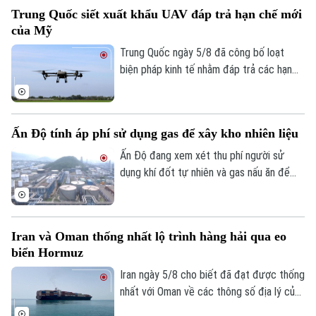
người lái (UAV) bị thương nặng trong khi
Thị trường
Hướng nghiệp
Trung Quốc siết xuất khẩu UAV đáp trả hạn chế mới
tài xế thiệt mạng. Đây là vụ tấn công thứ
Làng nghề
Y tế
Thể thao
của Mỹ
hai nhằm vào các nhà sản xuất UAV của
Đánh giá
Di tích
Nga chỉ trong vòng một tuần qua.
Trung Quốc ngày 5/8 đã công bố loạt
Dinh dưỡng
Bóng đá
Giải trí
biện pháp kinh tế nhằm đáp trả các hạn
chế mới của Mỹ, trong đó có việc siết
Tư vấn sức khỏe
Quần vợt
xuất khẩu thiết bị bay không người lái
Tin tức
Đã phát sóng
(UAV) và đưa 6 thực thể của Mỹ vào danh
Golf
Ấn Độ tính áp phí sử dụng gas để xây kho nhiên liệu
sách trả đũa.
Sao
Ấn Độ đang xem xét thu phí người sử
Điện ảnh
dụng khí đốt tự nhiên và gas nấu ăn để
huy động nguồn vốn cho kế hoạch xây
Thời trang
dựng kho dự trữ nhiên liệu chiến lược trị
giá 42 tỷ USD.
Iran và Oman thống nhất lộ trình hàng hải qua eo
Âm nhạc
biển Hormuz
Iran ngày 5/8 cho biết đã đạt được thống
nhất với Oman về các thông số địa lý của
tuyến hàng hải mới qua eo biển Hormuz -