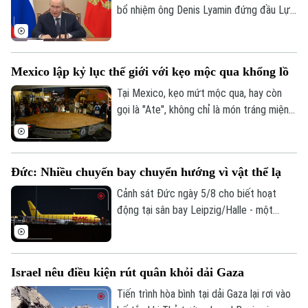
bổ nhiệm ông Denis Lyamin đứng đầu Lực
lượng Hệ thống Không người lái – đơn vị
quân đội mới được thành lập nhằm chuyên
trách hoạt động tác chiến bằng máy bay
Mexico lập kỷ lục thế giới với kẹo mộc qua khổng lồ
không người lái (UAV).
Tại Mexico, kẹo mứt mộc qua, hay còn
gọi là "Ate", không chỉ là món tráng miệng
truyền thống mà còn là biểu tượng văn
hóa của quốc gia này có từ thời thuộc
địa. Mới đây, một thị trấn nằm ở miền
Đức: Nhiều chuyến bay chuyển hướng vì vật thể lạ
Trung - Tây Mexico đã thu hút sự chú ý
của cộng đồng quốc tế khi chính thức
Cảnh sát Đức ngày 5/8 cho biết hoạt
phá vỡ kỷ lục Guinness thế giới về khối
động tại sân bay Leipzig/Halle - một
kẹo mộc qua lớn nhất từ trước đến nay.
trong những trung tâm vận chuyển hàng
hóa lớn nhất của nước này, đã bị gián
đoạn trong đêm sau khi có báo cáo về
Israel nêu điều kiện rút quân khỏi dải Gaza
các vật thể bay xuất hiện gần khu vực sân
bay và đường băng.
Tiến trình hòa bình tại dải Gaza lại rơi vào