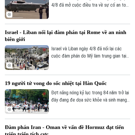
4/8 đã mở cuộc điều tra về sự cố an toàn
không lưu liên quan đến trực thăng
Liên hệ đường dây nóng (bấm để gọi)
Marine One chở Tổng thống Donald
Tòa soạn
Tòa soạn
Trump.
Israel - Liban nối lại đàm phán tại Rome về an ninh
0865.116.699 (hotline)
0865.116.699
biên giới
Israel và Liban ngày 4/8 đã nối lại các
cuộc đàm phán do Mỹ làm trung gian tại
thủ đô Rome (Italy), nhằm thúc đẩy các
thỏa thuận an ninh dọc khu vực biên giới
và triển khai khuôn khổ thỏa thuận đạt
19 người tử vong do sốc nhiệt tại Hàn Quốc
được tại Washington vào cuối tháng 6.
Đợt nắng nóng kỷ lục trong 84 năm trở lại
đây đang đe dọa sức khỏe và sinh mạng
của nhiều người Hàn Quốc, với số ca tử
vong đã lên tới 19 người, phần lớn là
người cao tuổi.
Đàm phán Iran - Oman về vấn đề Hormuz đạt tiến
triển triển tích cực