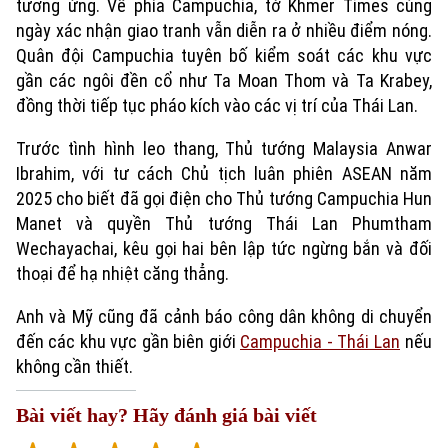
tương ứng. Về phía Campuchia, tờ Khmer Times cùng
ngày xác nhận giao tranh vẫn diễn ra ở nhiều điểm nóng.
Quân đội Campuchia tuyên bố kiểm soát các khu vực
gần các ngôi đền cổ như Ta Moan Thom và Ta Krabey,
đồng thời tiếp tục pháo kích vào các vị trí của Thái Lan.
Trước tình hình leo thang, Thủ tướng Malaysia Anwar
Ibrahim, với tư cách Chủ tịch luân phiên ASEAN năm
2025 cho biết đã gọi điện cho Thủ tướng Campuchia Hun
Xu hướng
Manet và quyền Thủ tướng Thái Lan Phumtham
Wechayachai, kêu gọi hai bên lập tức ngừng bắn và đối
thoại để hạ nhiệt căng thẳng.
Anh và Mỹ cũng đã cảnh báo công dân không di chuyển
đến các khu vực gần biên giới
Campuchia - Thái Lan
nếu
không cần thiết.
Bài viết hay? Hãy đánh giá bài viết