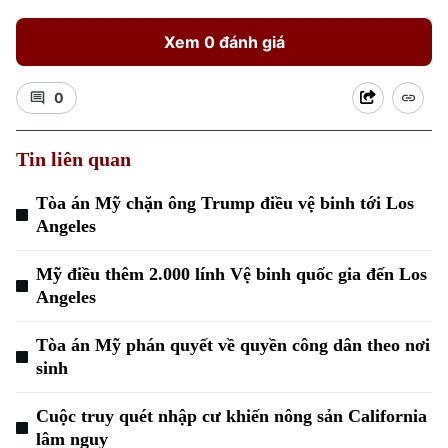
Xem 0 đánh giá
Chuyên mục
0
Thời sự
Tin liên quan
Hà Nội
Hà Nội
Tòa án Mỹ chặn ông Trump điều vệ binh tới Los
Angeles
Chính trị
Nhịp sống Hà Nội
Thế giới
Xã hội
Mỹ điều thêm 2.000 lính Vệ binh quốc gia đến Los
Người Hà Nội
Tin tức
Angeles
Kinh tế
An ninh trật tự
Khoảnh khắc Hà Nội
Quân sự
Tòa án Mỹ phán quyết về quyền công dân theo nơi
Tin tức
Nhà đất
Công nghệ
sinh
Ẩm thực
Hồ sơ
Cafe sáng
Tin tức
Tàu và Xe
Cuộc truy quét nhập cư khiến nông sản California
Người Việt 4 phương
lâm nguy
Tài chính Ngân hàng