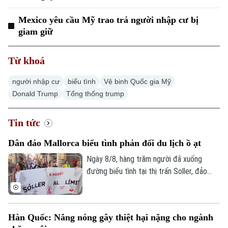
Đầu tư
Ô tô
Giáo dục
Mexico yêu cầu Mỹ trao trả người nhập cư bị
Doanh nghiệp
Căn hộ
giam giữ
Tàu
Tin tức
Văn hóa
Đất đai
Xe máy
Từ khoá
Tuyển sinh
Tin tức
Sức khỏe
Kinh nghiệm
Thị trường
người nhập cư
biểu tình
Vệ binh Quốc gia Mỹ
Hướng nghiệp
Làng nghề
Donald Trump
Tổng thống trump
Y tế
Thể thao
Đánh giá
Di tích
Dinh dưỡng
Tin tức
Bóng đá
Giải trí
Dân đảo Mallorca biểu tình phản đối du lịch ồ ạt
Tư vấn sức khỏe
Quần vợt
Tin tức
Đã phát sóng
Ngày 8/8, hàng trăm người đã xuống
đường biểu tình tại thị trấn Soller, đảo
Golf
Sao
Mallorca, phản đối tình trạng du lịch ồ ạt
tại quần đảo Balearic và những tác động
Điện ảnh
của tình trạng này đối với chi phí sinh hoạt
Hàn Quốc: Nắng nóng gây thiệt hại nặng cho ngành
của người dân địa phương.
Thời trang