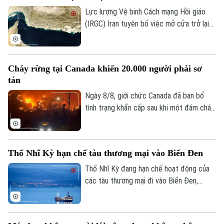
Lực lượng Vệ binh Cách mạng Hồi giáo
(IRGC) Iran tuyên bố việc mở cửa trở lại
eo biển Hormuz sẽ chỉ diễn ra nếu các
Theo dõi Hà Nội On
yêu cầu của nước này đối với Mỹ được
đáp ứng và vấn đề này không liên quan
Cháy rừng tại Canada khiến 20.000 người phải sơ
đến các cuộc đàm phán với Oman.
tán
Ngày 8/8, giới chức Canada đã ban bố
tình trạng khẩn cấp sau khi một đám cháy
rừng lan nhanh buộc hơn 20.000 người
phải sơ tán trong đêm tại tỉnh British
Columbia, miền tây nước này.
Thổ Nhĩ Kỳ hạn chế tàu thương mại vào Biển Đen
Thổ Nhĩ Kỳ đang hạn chế hoạt động của
các tàu thương mại đi vào Biển Đen,
trong bối cảnh Ankara ngày càng lo ngại
về các cuộc tấn công nhằm vào tàu
thuyền trong khu vực.