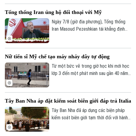
lượng cụ thể, đồng thời thừa nhận số
Tổng thống Iran ủng hộ đối thoại với Mỹ
lượng này chưa đủ để đáp ứng nhu cầu
thực tế.
Ngày 7/8 (giờ địa phương), Tổng thống
Iran Masoud Pezeshkian tái khẳng định
cam kết theo đuổi đối thoại nhằm bảo vệ
các lợi ích quốc gia, song nhấn mạnh
Tehran sẽ không bị ép buộc phải đầu
Nữ tiến sĩ Mỹ chế tạo máy nhảy dây tự động
hàng.
Từ một bức vẽ trong giờ học khi mới học
lớp 3 đến một phát minh sau gần 40 năm
theo đuổi, nữ tiến sĩ người Mỹ Tahira Reid
Smith đã biến giấc mơ thời thơ ấu thành
hiện thực. Cỗ máy xoay dây nhảy tự động
Tây Ban Nha áp đặt kiểm soát biên giới đáp trả Italia
mang tên Jump Dreams không chỉ mở ra
trải nghiệm mới cho người yêu thích môn
Tây Ban Nha đã áp dụng các biện pháp
nhảy dây đôi mà còn truyền cảm hứng về
kiểm soát biên giới tạm thời đối với hành
sức mạnh của những ước mơ được nuôi
khách đến từ Italia. Động thái được
dưỡng bằng sự kiên trì.
Madrid đưa ra sau khi Rome siết kiểm