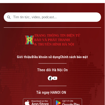
của ngân hàng đạt gần 441.000 tỷ đồng,
tăng hơn 8% so với cuối năm 2025.
TRANG THÔNG TIN ĐIỆN TỬ
BÁO VÀ PHÁT THANH
& TRUYỀN HÌNH HÀ NỘI
Giới thiệu
Điều khoản sử dụng
Chính sách bảo mật
Theo dõi Hà Nội On
Tải ngay HANOI ON