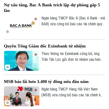
chuyển đổi số trong hoạt động thương
Nợ xấu tăng, Bac A Bank trích lập dự phòng gấp 5
mại và từng bước xây dựng kinh tế số
lần
trên địa bàn.
Ngân hàng TMCP Bắc Á (Bac A Bank - mã
BAB) vừa công bố báo cáo tài chính quý
II/2026 với lợi nhuận trước thuế đạt 304
tỷ đồng, gần như đi ngang so với cùng kỳ
năm trước.
Quyền Tổng Giám đốc Eximbank từ nhiệm
Theo thông tin Eximbank công bố, ông
Trần Tấn Lộc gửi đơn từ nhiệm sau hơn
một năm đảm nhiệm cương vị Quyền Tổng
giám đốc, kể từ tháng 7/2025. Sau khi
ông Lộc rời vị trí, Ban điều hành Eximbank
MSB báo lãi hơn 3.400 tỷ đồng nửa đầu năm
còn 6 thành viên.
Ngân hàng TMCP Hàng Hải Việt Nam
(MSB) vừa công bố báo cáo tài chính 6
tháng đầu năm 2026 với lợi nhuận trước
thuế đạt hơn 3.400 tỷ đồng. Tổng tài sản