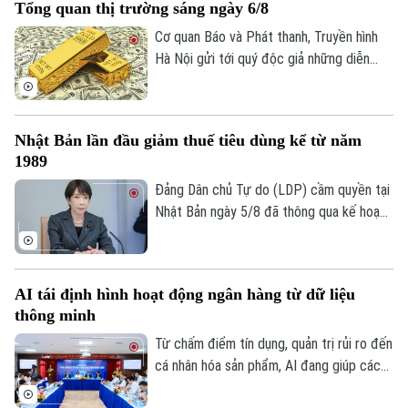
Tổng quan thị trường sáng ngày 6/8
hoạt động và đáp ứng các yêu cầu khắt
khe về an ninh quốc gia, nền tảng này
Cơ quan Báo và Phát thanh, Truyền hình
đang phải đối mặt với những đợt tái cấu
Hà Nội gửi tới quý độc giả những diễn
trúc, bao gồm việc đóng cửa các văn
biến mới nhất của thị trường sáng nay
phòng quan trọng và cắt giảm hàng loạt
(6/8) với thông tin về giá vàng và tỷ giá
nhân sự.
ngoại tệ.
Nhật Bản lần đầu giảm thuế tiêu dùng kể từ năm
1989
Đảng Dân chủ Tự do (LDP) cầm quyền tại
Nhật Bản ngày 5/8 đã thông qua kế hoạch
do Thủ tướng Sanae Takaichi đề xuất,
nhằm cắt giảm thuế tiêu thụ đối với thực
phẩm. Nếu được Quốc hội phê chuẩn, đây
AI tái định hình hoạt động ngân hàng từ dữ liệu
sẽ là lần đầu tiên Nhật Bản cắt giảm thuế
thông minh
tiêu dùng kể từ khi sắc thuế này được áp
dụng vào năm 1989.
Từ chấm điểm tín dụng, quản trị rủi ro đến
cá nhân hóa sản phẩm, AI đang giúp các
tổ chức tín dụng nâng cao hiệu quả vận