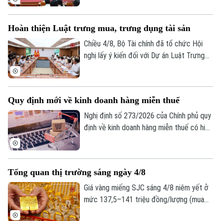
do Phó Chủ tịch UBND thành phố Nguyễn
Xuân Lưu, Trưởng Ban Chỉ đạo Tổng điều
Hoàn thiện Luật trưng mua, trưng dụng tài sản
tra kinh tế năm 2026 thành phố Hà Nội
chủ trì.
Chiều 4/8, Bộ Tài chính đã tổ chức Hội
nghị lấy ý kiến đối với Dự án Luật Trưng
mua, trưng dụng tài sản (sửa đổi), nhằm
hoàn thiện cơ sở pháp lý về huy động
nguồn lực trong các tình huống cấp bách,
Quy định mới về kinh doanh hàng miễn thuế
đồng thời bảo đảm tốt hơn quyền sở hữu
tài sản của tổ chức, cá nhân.
Nghị định số 273/2026 của Chính phủ quy
định về kinh doanh hàng miễn thuế có hiệu
lực thi hành kể từ ngày 21/8/2026. Một
trong những điểm mới đáng chú ý của
Nghị định này là quy định tạo thuận lợi cho
Tổng quan thị trường sáng ngày 4/8
người mua hàng miễn thuế thông qua việc
khai thác dữ liệu điện tử từ các cơ sở dữ
Giá vàng miếng SJC sáng 4/8 niêm yết ở
liệu quốc gia và cơ sở dữ liệu chuyên
mức 137,5–141 triệu đồng/lượng (mua
ngành.
vào-bán ra), tăng 500.000 đồng/lượng