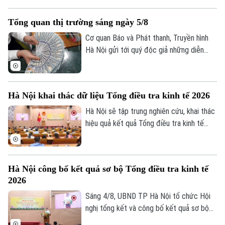
hành và cải thiện trải nghiệm khách hàng.
Tuy nhiên, để AI phát huy giá trị, các
Tổng quan thị trường sáng ngày 5/8
chuyên gia cho rằng điều quan trọng nhất
vẫn là chất lượng dữ liệu, hành lang pháp
Cơ quan Báo và Phát thanh, Truyền hình
lý và cơ chế quản trị rủi ro phù hợp.
Hà Nội gửi tới quý độc giả những diễn
biến mới nhất của thị trường sáng nay
(5/8) với thông tin về giá vàng và tỷ giá
ngoại tệ.
Hà Nội khai thác dữ liệu Tổng điều tra kinh tế 2026
Hà Nội sẽ tập trung nghiên cứu, khai thác
hiệu quả kết quả Tổng điều tra kinh tế
năm 2026 để phục vụ hoạch định chính
sách, xây dựng kịch bản phát triển kinh tế
- xã hội. Đây là chỉ đạo của Phó Chủ tịch
Hà Nội công bố kết quả sơ bộ Tổng điều tra kinh tế
UBND thành phố Hà Nội Nguyễn Xuân
2026
Lưu, Trưởng Ban Chỉ đạo Tổng điều tra
kinh tế năm 2026 thành phố tại Hội nghị
Sáng 4/8, UBND TP Hà Nội tổ chức Hội
tổng kết và công bố kết quả sơ bộ Tổng
nghị tổng kết và công bố kết quả sơ bộ
điều tra kinh tế năm 2026.
Tổng điều tra kinh tế năm 2026. Hội nghị