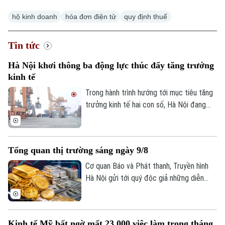
hộ kinh doanh
hóa đơn điện tử
quy định thuế
Tin tức
Xu hướng
Hà Nội khơi thông ba động lực thúc đẩy tăng trưởng
kinh tế
Trong hành trình hướng tới mục tiêu tăng
trưởng kinh tế hai con số, Hà Nội đang
đứng trước yêu cầu phát huy đồng thời
nhiều động lực, thay vì phụ thuộc vào một
lĩnh vực riêng lẻ. Trong đó, sản xuất, tiêu
Tổng quan thị trường sáng ngày 9/8
dùng và xuất khẩu được xác định là ba trụ
cột có mối liên hệ chặt chẽ, bổ trợ và
Cơ quan Báo và Phát thanh, Truyền hình
thúc đẩy lẫn nhau.
Hà Nội gửi tới quý độc giả những diễn
biến mới nhất của thị trường sáng nay
(9/8) với thông tin về giá vàng và tỷ giá
ngoại tệ.
Kinh tế Mỹ bất ngờ mất 23.000 việc làm trong tháng