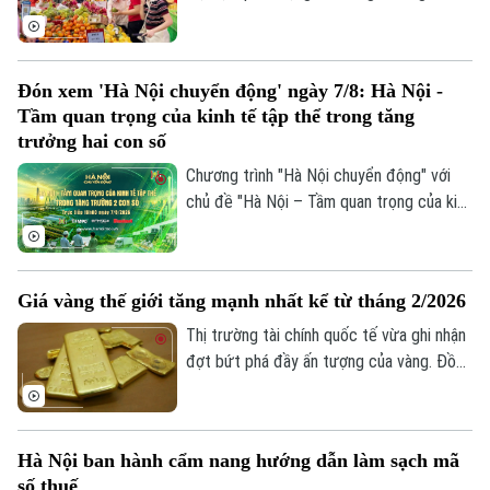
tế. Trong bối cảnh Việt Nam đặt mục tiêu
tăng trưởng hai con số, việc thúc đẩy
sức mua trong nước thông qua các
Đón xem 'Hà Nội chuyển động' ngày 7/8: Hà Nội -
chương trình khuyến mãi, kích cầu tiêu
Tầm quan trọng của kinh tế tập thể trong tăng
dùng đang trở thành giải pháp quan trọng,
trưởng hai con số
vừa hỗ trợ doanh nghiệp mở rộng thị
Chương trình "Hà Nội chuyển động" với
trường, vừa tạo thêm động lực cho tăng
chủ đề "Hà Nội – Tầm quan trọng của kinh
trưởng kinh tế.
tế tập thể trong tăng trưởng hai con số"
sẽ phát sóng trực tiếp trên các nền tảng
của Cơ quan Báo và phát thanh, truyền
Giá vàng thế giới tăng mạnh nhất kể từ tháng 2/2026
hình Hà Nội vào 19h hôm nay, ngày 7/8.
Thị trường tài chính quốc tế vừa ghi nhận
đợt bứt phá đầy ấn tượng của vàng. Đồng
USD suy yếu, lợi suất trái phiếu Kho bạc
Mỹ giảm và những tín hiệu tích cực từ
các cuộc đàm phán giữa Mỹ và Iran được
Hà Nội ban hành cẩm nang hướng dẫn làm sạch mã
cho là các yếu tố làm thay đổi tâm lý của
số thuế