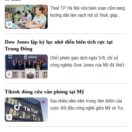
giới đầu tư.
Thuế TP Hà Nội vừa biên soạn cẩm nang
hướng dẫn làm sạch mã số thuế, giúp
người nộp thuế nhận biết trạng thái mã số
thuế, xử lý các trường hợp cần cập nhật
thông tin và hạn chế phát sinh vướng mắc
Dow Jones lập kỷ lục nhờ diễn biến tích cực tại
trong quá trình thực hiện nghĩa vụ thuế.
Trung Đông
Chốt phiên giao dịch ngày 5/8, chỉ số
công nghiệp Dow Jones của Mỹ đã thiết
lập mức cao kỷ lục mới nhờ những tín hiệu
tiến triển hướng tới hòa bình tại khu vực
Trung Đông. Diễn biến này được kỳ vọng
Tiktok đóng cửa văn phòng tại Mỹ
sẽ giải tỏa bớt áp lực lạm phát toàn cầu.
Sau nhiều năm nằm trong tâm điểm của
cuộc đối đầu công nghệ giữa Mỹ và Trung
Theo dõi Hà Nội On
Quốc, số phận của TikTok tại thị trường
Mỹ đã dần ngã ngũ với một cấu trúc sở
hữu hoàn toàn mới. Tuy nhiên, để duy trì