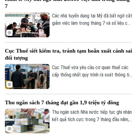
7
Các nhà tuyển dụng tại Mỹ đã bất ngờ cắt
giảm việc làm trong tháng 7 và số liệu của
các tháng trước đó cũng bị điều chỉnh
giảm, cho thấy thị trường lao động đang
đối mặt với nhiều thách thức sau đà tăng
Cục Thuế siết kiểm tra, tránh tạm hoãn xuất cảnh sai
trưởng bất ngờ vào đầu năm nay.
đối tượng
Cục Thuế vừa yêu cầu cơ quan thuế các
cấp thống nhất quy trình rà soát thông tin
người nộp thuế trước khi áp dụng biện
pháp tạm hoãn xuất cảnh. Mục tiêu là bảo
đảm đúng đối tượng, đúng điều kiện,
Thu ngân sách 7 tháng đạt gần 1,9 triệu tỷ đồng
đồng thời bảo vệ quyền và lợi ích hợp
pháp của người nộp thuế.
Thu ngân sách Nhà nước tiếp tục ghi nhận
kết quả tích cực trong 7 tháng đầu năm,
đạt gần 1,9 triệu tỷ đồng, tương đương
gần 75% dự toán cả năm. Trong khi đó,