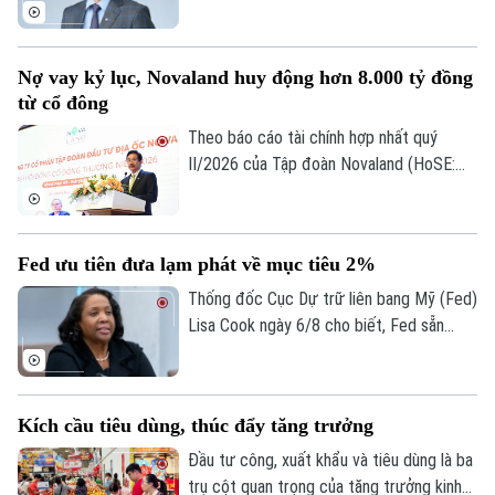
HoSE) vừa công bố nhận được đơn từ
nhiệm của ông Nguyễn Lương Tân - thành
Thời trang
viên HĐQT.
Nợ vay kỷ lục, Novaland huy động hơn 8.000 tỷ đồng
Âm nhạc
từ cổ đông
Theo báo cáo tài chính hợp nhất quý
II/2026 của Tập đoàn Novaland (HoSE:
NVL), nợ phải trả tiếp tục chiếm gần 75%
tổng nguồn vốn, tăng lên 193.400 tỷ đồng
vào cuối quý II. Với số tiền dự kiến huy
Fed ưu tiên đưa lạm phát về mục tiêu 2%
động hơn 8.006 tỷ đồng, Novaland sẽ ưu
tiên 5.953 tỷ đồng để thanh toán các
Thống đốc Cục Dự trữ liên bang Mỹ (Fed)
khoản nợ, nghĩa vụ tài chính và các khoản
Lisa Cook ngày 6/8 cho biết, Fed sẵn
phải trả quá hạn của công ty.
sàng tăng lãi suất trở lại nếu lạm phát
không giảm theo kỳ vọng, nhấn mạnh ưu
tiên hiện nay vẫn là đưa lạm phát về mục
Kích cầu tiêu dùng, thúc đẩy tăng trưởng
tiêu 2%.
Đầu tư công, xuất khẩu và tiêu dùng là ba
trụ cột quan trọng của tăng trưởng kinh