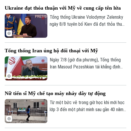
Ukraine đạt thỏa thuận với Mỹ về cung cấp tên lửa
Tổng thống Ukraine Volodymyr Zelensky
ngày 8/8 tuyên bố Kiev đã đạt thỏa thuận
với Mỹ về việc cung cấp tên lửa đánh
chặn hàng tháng, song không cung cấp số
lượng cụ thể, đồng thời thừa nhận số
Tổng thống Iran ủng hộ đối thoại với Mỹ
lượng này chưa đủ để đáp ứng nhu cầu
Liên hệ đường dây nóng (bấm để gọi)
thực tế.
Ngày 7/8 (giờ địa phương), Tổng thống
Tòa soạn
Tòa soạn
Iran Masoud Pezeshkian tái khẳng định
cam kết theo đuổi đối thoại nhằm bảo vệ
0865.116.699 (hotline)
0865.116.699
các lợi ích quốc gia, song nhấn mạnh
Tehran sẽ không bị ép buộc phải đầu
Nữ tiến sĩ Mỹ chế tạo máy nhảy dây tự động
hàng.
Từ một bức vẽ trong giờ học khi mới học
lớp 3 đến một phát minh sau gần 40 năm
theo đuổi, nữ tiến sĩ người Mỹ Tahira Reid
Smith đã biến giấc mơ thời thơ ấu thành
hiện thực. Cỗ máy xoay dây nhảy tự động