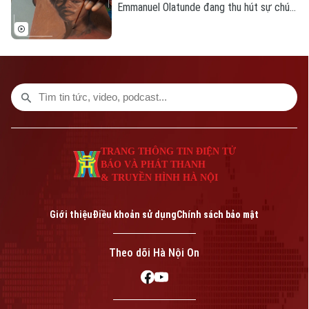
Emmanuel Olatunde đang thu hút sự chú ý
của giới nghệ thuật quốc tế khi biến đất
sét tự nhiên thành các loại sơn màu độc
đáo. Kỹ thuật sáng tạo này không chỉ mở
ra hướng đi mới cho nghệ thuật chân dung
mà còn lan tỏa thông điệp về sử dụng
chất liệu bền vững.
TRANG THÔNG TIN ĐIỆN TỬ
BÁO VÀ PHÁT THANH
& TRUYỀN HÌNH HÀ NỘI
Giới thiệu
Điều khoản sử dụng
Chính sách bảo mật
Theo dõi Hà Nội On