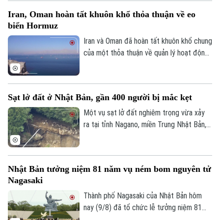
7, trái với dự báo về xu hướng tăng trước
Iran, Oman hoàn tất khuôn khổ thỏa thuận về eo
đó.
biển Hormuz
Iran và Oman đã hoàn tất khuôn khổ chung
của một thỏa thuận về quản lý hoạt động
hàng hải qua eo biển Hormuz, mở ra triển
vọng khôi phục hoạt động vận tải thương
mại qua tuyến hàng hải chiến lược này.
Sạt lở đất ở Nhật Bản, gần 400 người bị mắc kẹt
Một vụ sạt lở đất nghiêm trọng vừa xảy
ra tại tỉnh Nagano, miền Trung Nhật Bản,
khiến gần 400 người bị mắc kẹt. Sự cố
xảy ra sau một đợt mưa lớn kéo dài, và
hiện chưa có báo cáo nào về thương
Nhật Bản tưởng niệm 81 năm vụ ném bom nguyên tử
vong.
Nagasaki
Thành phố Nagasaki của Nhật Bản hôm
nay (9/8) đã tổ chức lễ tưởng niệm 81
năm vụ Mỹ ném bom nguyên tử, đồng thời
Bản quyền thuộc về Cơ quan Báo và Phát thanh Truyền hình Hà Nội Giấy