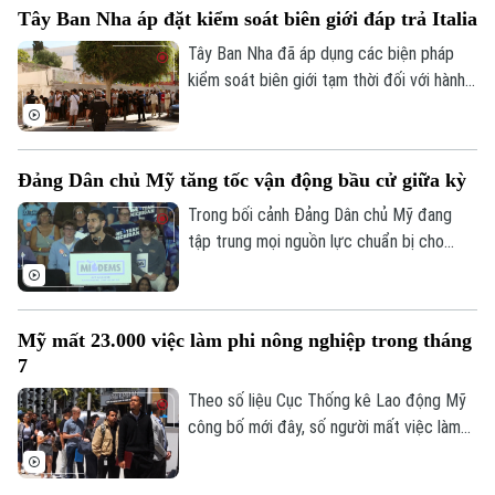
Tây Ban Nha áp đặt kiểm soát biên giới đáp trả Italia
mang tên Jump Dreams không chỉ mở ra
trải nghiệm mới cho người yêu thích môn
Tây Ban Nha đã áp dụng các biện pháp
nhảy dây đôi mà còn truyền cảm hứng về
kiểm soát biên giới tạm thời đối với hành
sức mạnh của những ước mơ được nuôi
khách đến từ Italia. Động thái được
dưỡng bằng sự kiên trì.
Madrid đưa ra sau khi Rome siết kiểm
soát đi lại liên quan đến cuộc khủng
Đảng Dân chủ Mỹ tăng tốc vận động bầu cử giữa kỳ
hoảng di cư tại Ceuta, vùng lãnh thổ của
Tây Ban Nha ở Bắc Phi.
Trong bối cảnh Đảng Dân chủ Mỹ đang
tập trung mọi nguồn lực chuẩn bị cho
cuộc bầu cử giữa nhiệm kỳ vào tháng 11
tới, ngày 7/8, tại bang Michigan, các ứng
cử viên chủ chốt của đảng đã tập hợp tại
Mỹ mất 23.000 việc làm phi nông nghiệp trong tháng
thành phố Detroit, thể hiện sự đoàn kết
7
và đẩy mạnh chiến dịch vận động cử tri.
Theo số liệu Cục Thống kê Lao động Mỹ
công bố mới đây, số người mất việc làm
trong lĩnh vực phi nông nghiệp tại nước
này lên tới 23.000 trường hợp trong tháng