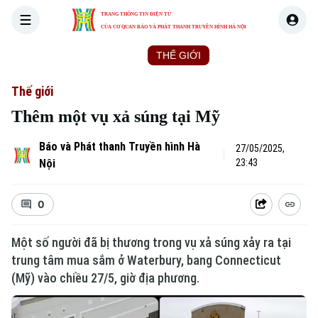
TRANG THÔNG TIN ĐIỆN TỬ
CỦA CƠ QUAN BÁO VÀ PHÁT THANH TRUYỀN HÌNH HÀ NỘI
THỜI SỰ
HÀ NỘI
THẾ GIỚI
KINH TẾ
NHÀ ĐẤT
Thế giới
Thêm một vụ xả súng tại Mỹ
Báo và Phát thanh Truyền hình Hà
27/05/2025,
Nội
23:43
0
Một số người đã bị thương trong vụ xả súng xảy ra tại
trung tâm mua sắm ở Waterbury, bang Connecticut
(Mỹ) vào chiều 27/5, giờ địa phương.