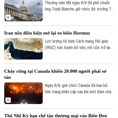
Thượng viện Mỹ ngày 8/8 đã phê chuẩn
ông Todd Blanche giữ chức Bộ trưởng Tư
pháp, khép lại một trong những cuộc
tranh luận gay gắt nhất về nhân sự nội các
trong nhiệm kỳ thứ hai của Tổng thống
Iran nêu điều kiện mở lại eo biển Hormuz
Donald Trump.
Lực lượng Vệ binh Cách mạng Hồi giáo
(IRGC) Iran tuyên bố việc mở cửa trở lại
eo biển Hormuz sẽ chỉ diễn ra nếu các
yêu cầu của nước này đối với Mỹ được
đáp ứng và vấn đề này không liên quan
Cháy rừng tại Canada khiến 20.000 người phải sơ
đến các cuộc đàm phán với Oman.
tán
Ngày 8/8, giới chức Canada đã ban bố
tình trạng khẩn cấp sau khi một đám cháy
rừng lan nhanh buộc hơn 20.000 người
phải sơ tán trong đêm tại tỉnh British
Columbia, miền tây nước này.
Thổ Nhĩ Kỳ hạn chế tàu thương mại vào Biển Đen