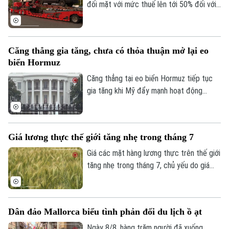
đối mặt với mức thuế lên tới 50% đối với
nhiều mặt hàng xuất khẩu sang Mỹ, trong
bối cảnh thời hạn áp dụng chính sách thuế
mới đang đến gần.
Căng thẳng gia tăng, chưa có thỏa thuận mở lại eo
biển Hormuz
Căng thẳng tại eo biển Hormuz tiếp tục
gia tăng khi Mỹ đẩy mạnh hoạt động
phong tỏa và kiểm soát tàu thương mại,
trong khi Iran khẳng định chỉ mở lại tuyến
hàng hải chiến lược này nếu Washington
Giá lương thực thế giới tăng nhẹ trong tháng 7
đáp ứng các điều kiện do Tehran đưa ra.
Giá các mặt hàng lương thực trên thế giới
tăng nhẹ trong tháng 7, chủ yếu do giá
ngũ cốc, đường và dầu thực vật đi lên,
trong khi giá thịt và sữa giảm phần nào
hạn chế đà tăng.
Dân đảo Mallorca biểu tình phản đối du lịch ồ ạt
Ngày 8/8, hàng trăm người đã xuống