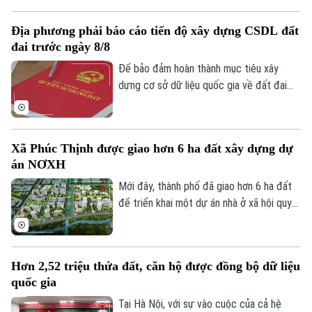
mức giảm từ vài trăm triệu đến cả tỷ
đồng, song thanh khoản vẫn khá trầm lắng.
Địa phương phải báo cáo tiến độ xây dựng CSDL đất
đai trước ngày 8/8
Để bảo đảm hoàn thành mục tiêu xây
dựng cơ sở dữ liệu quốc gia về đất đai
trong năm 2026, Bộ Nông nghiệp và Môi
trường vừa yêu cầu các địa phương khẩn
trương rà soát, cập nhật tiến độ và gửi
Bản quyền thuộc về Cơ quan Báo và Phát thanh Truyền hình Hà Nội Giấy
Xã Phúc Thịnh được giao hơn 6 ha đất xây dựng dự
phép số: Số 63/GP-TTDT, cấp ngày 10/05/2023
báo cáo trước ngày 8/8.
án NƠXH
TRANG THÔNG TIN ĐIỆN TỬ
Mới đây, thành phố đã giao hơn 6 ha đất
CỦA CƠ QUAN BÁO VÀ PHÁT THANH TRUYỀN HÌNH HÀ NỘI
để triển khai một dự án nhà ở xã hội quy
mô lớn tại xã Phúc Thịnh, góp phần tăng
Số 3-5 Huỳnh Thúc Kháng-Phường Láng-Hà Nội
nguồn cung nhà ở trong thời gian tới.
Giám đốc: NGUYỄN THANH LIÊM
Hơn 2,52 triệu thửa đất, căn hộ được đồng bộ dữ liệu
Phó Giám đốc: Nguyễn Kim Khiêm, Nguyễn Minh Đức, Nguyễn Thành Lợi
quốc gia
Tại Hà Nội, với sự vào cuộc của cả hệ