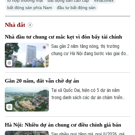
tổ hợp thương mại
bất động sản cao cấp
Vinaconex
bất động sản phía Nam
đầu tư bất động sản
Nhà đất
Nhà đầu tư chung cư mắc kẹt vì đòn bẩy tài chính
Sau gần 2 năm tăng nóng, thị trường
chung cư Hà Nội đang bước vào giai đoạn
điều chỉnh. Đáng chú ý, áp lực bán đang
gia tăng ở nhóm nhà đầu tư sử dụng đòn
bẩy tài chính cao, khi lãi suất tăng trong
Gần 20 năm, đất vẫn chờ dự án
lúc thanh khoản suy giảm.
Tại xã Quốc Oai, hiện có 5 dự án nằm
trong danh sách các dự án chậm triển
khai cần được rà soát, tháo gỡ. Đáng chú
Chuyên mục
ý, có những dự án đã kéo dài hàng chục
Thời sự
năm nhưng đến nay vẫn chưa thể đưa đất
Hà Nội: Nhiều dự án chung cư điều chỉnh giá bán
vào sử dụng hiệu quả. Tình trạng dự án
chậm triển khai không chỉ gây lãng phí
Sau nhiều quý tăng giá, quý II/2026, giá
Hà Nội