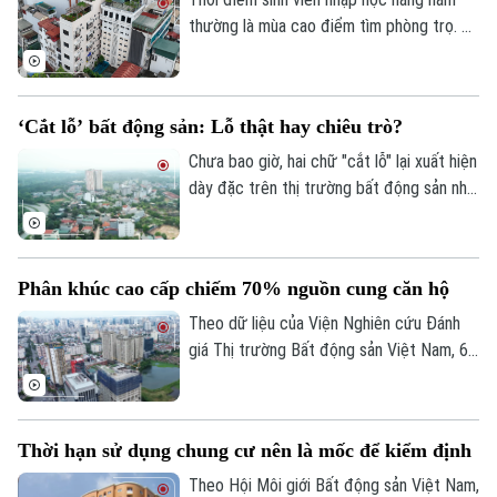
thường là mùa cao điểm tìm phòng trọ. Vì
thế, nhu cầu phòng trọ, chung cư mini
tăng đến 20-30% so với các quý khác
trong năm. Chuyên gia cho biết tình trạng
‘Cắt lỗ’ bất động sản: Lỗ thật hay chiêu trò?
mất cân đối cung - cầu này đang khiến
mặt bằng giá thuê ở nhiều khu vực trung
Chưa bao giờ, hai chữ "cắt lỗ" lại xuất hiện
tâm leo thang.
dày đặc trên thị trường bất động sản như
hiện nay. Từ phân khúc chung cư, đất nền,
nhà phố đến biệt thự nghỉ dưỡng, ở đâu
cũng xuất hiện những lời rao bán, giảm giá
Phân khúc cao cấp chiếm 70% nguồn cung căn hộ
sâu. Với người mua, những lời rao “cắt lỗ”
có thể là cơ hội nhưng cũng cần tỉnh táo
Theo dữ liệu của Viện Nghiên cứu Đánh
để phân biệt giữa giá giảm thực và một
giá Thị trường Bất động sản Việt Nam, 6
chiến lược bán hàng.
tháng đầu năm thị trường ghi nhận khoảng
98.000 sản phẩm chào bán, tăng 50% so
với cùng kỳ năm trước. Trong đó, căn hộ
Thời hạn sử dụng chung cư nên là mốc để kiểm định
chung cư thuộc phân khúc cao cấp trở
lên chiếm trên 70% nguồn cung căn hộ
Theo Hội Môi giới Bất động sản Việt Nam,