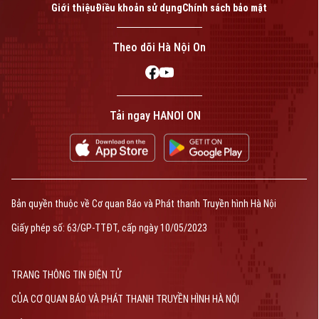
Giới thiệu
Điều khoản sử dụng
Chính sách bảo mật
Theo dõi Hà Nội On
Tải ngay HANOI ON
Bản quyền thuộc về Cơ quan Báo và Phát thanh Truyền hình Hà Nội
Giấy phép số: 63/GP-TTĐT, cấp ngày 10/05/2023
TRANG THÔNG TIN ĐIỆN TỬ
CỦA CƠ QUAN BÁO VÀ PHÁT THANH TRUYỀN HÌNH HÀ NỘI