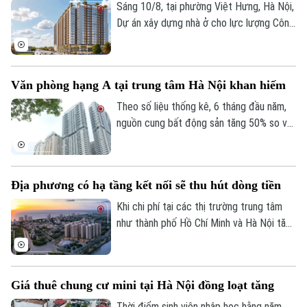
Y tế
Sáng 10/8, tại phường Việt Hưng, Hà Nội,
Thể thao
Đánh giá
Dự án xây dựng nhà ở cho lực lượng Công
Di tích
Dinh dưỡng
an nhân dân chính thức được khởi công
Bóng đá
Giải trí
với tổng mức đầu tư hơn 1.693 tỷ đồng,
Tư vấn sức khỏe
xây dựng trên diện tích hơn 1,5 ha, gồm 3
Quần vợt
Tin tức
Văn phòng hạng A tại trung tâm Hà Nội khan hiếm
Đã phát sóng
tòa nhà cao 18 tầng. Dự kiến dự án hoàn
thành vào quý IV năm 2028.
Theo số liệu thống kê, 6 tháng đầu năm,
Golf
Sao
nguồn cung bất động sản tăng 50% so với
cùng kỳ năm trước. Tuy nhiên, đi ngược
Điện ảnh
diễn biến đó, phân khúc văn phòng hạng A
tại khu vực trung tâm Hà Nội lại khan hiếm
Thời trang
Địa phương có hạ tầng kết nối sẽ thu hút dòng tiền
các sản phẩm mới.
Khi chi phí tại các thị trường trung tâm
Âm nhạc
như thành phố Hồ Chí Minh và Hà Nội tăng
lên, dòng vốn và dự án đang có xu hướng
lan tỏa mạnh mẽ đến các tỉnh có vị trí
chiến lược và hạ tầng kết nối tốt.
Giá thuê chung cư mini tại Hà Nội đồng loạt tăng
Thời điểm sinh viên nhập học hằng năm