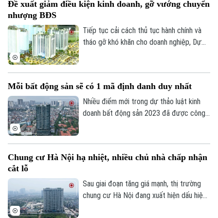
Đề xuất giảm điều kiện kinh doanh, gỡ vướng chuyển
hết niên hạn sử dụng.
nhượng BĐS
Tiếp tục cải cách thủ tục hành chính và
tháo gỡ khó khăn cho doanh nghiệp, Dự
thảo Luật Kinh doanh bất động sản (sửa
đổi) đề xuất cắt giảm nhiều điều kiện kinh
doanh và đơn giản hóa thủ tục chuyển
Mỗi bất động sản sẽ có 1 mã định danh duy nhất
nhượng dự án.
Nhiều điểm mới trong dự thảo luật kinh
doanh bất động sản 2023 đã được công
bố để các chuyên gia, cộng đồng doanh
nghiệp và các đơn vị liên quan cùng góp ý,
hoàn thiện. Đáng chú ý, việc định danh bất
Chung cư Hà Nội hạ nhiệt, nhiều chủ nhà chấp nhận
động sản sẽ được bổ sung vào điều
cắt lỗ
khoản của Luật lần này, đảm bảo mỗi bất
động sản chỉ có duy nhất 1 mã định danh.
Sau giai đoạn tăng giá mạnh, thị trường
chung cư Hà Nội đang xuất hiện dấu hiệu
điều chỉnh. Nhiều căn hộ được rao bán với