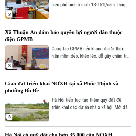
hiện phổ biến ở mức 13-15%/năm, tăng
đáng kể so với năm 2025. Trong bối cảnh
giá bất động sản vẫn neo cao, chi phí vốn
gia tăng đang khiến người mua thận trọng
Xã Thuận An đảm bảo quyền lợi người dân thuộc
hơn khi sử dụng đòn bẩy tài chính.
diện GPMB
Công tác GPMB nếu không được thực
hiện mềm dẻo, khéo léo, dễ gây chậm trễ,
trở ngại ảnh hưởng đến tiến độ và hiệu
quả đầu tư. Về vấn đề này, thời gian qua,
xã Thuận An đã có nhiều cách làm linh
Giao đất triển khai NƠXH tại xã Phúc Thịnh và
hoạt, hiệu quả trong công tác giải phóng
phường Bồ Đề
mặt bằng trên địa bàn, không chỉ đẩy
nhanh tiến độ các dự án mà còn tạo được
Hà Nội tiếp tục tạo thêm quỹ đất để
niềm tin trong nhân dân.
triển khai các dự án nhà ở xã hội. Mới đây,
hơn 6ha đất tại xã Phúc Thịnh được giao
cho liên danh do Tổng công ty Viglacera
đứng đầu để thực hiện dự án nhà ở xã hội
Hà Nội có quỹ đất cho hơn 35.000 căn NƠXH
Liên hệ đường dây nóng (bấm để gọi)