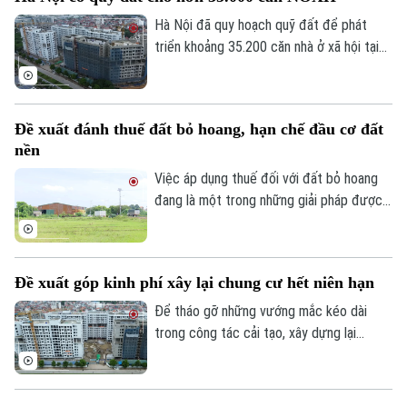
Tiên Dương 1. Cùng với đó, gần 1,2ha đất
Tòa soạn
Tòa soạn
tại phường Bồ Đề cũng được giao để
Hà Nội đã quy hoạch quỹ đất để phát
triển khai dự án nhà ở xã hội HH5 Long
triển khoảng 35.200 căn nhà ở xã hội tại
0865.116.699 (hotline)
0865.116.699
Biên.
93 dự án. Tuy nhiên, đến nay mới chỉ
khoảng 10% nguồn cung dự kiến bước vào
giai đoạn xây dựng, trong khi phần lớn dự
Đề xuất đánh thuế đất bỏ hoang, hạn chế đầu cơ đất
án vẫn đang hoàn thiện các thủ tục đầu
nền
tư.
Việc áp dụng thuế đối với đất bỏ hoang
đang là một trong những giải pháp được
đề xuất nhằm nâng cao hiệu quả sử dụng
đất và hạn chế tình trạng đầu cơ.
Đề xuất góp kinh phí xây lại chung cư hết niên hạn
Để tháo gỡ những vướng mắc kéo dài
trong công tác cải tạo, xây dựng lại
chung cư cũ, Hiệp hội Bất động sản
TP.HCM (HoREA) vừa đề xuất bổ sung cơ
chế tài chính rõ ràng đối với các chung cư