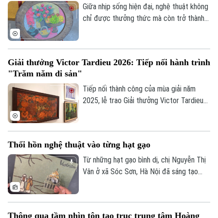
và đưa nghệ thuật chơi diều của Việt Nam
Giữa nhịp sống hiện đại, nghệ thuật không
tới bạn bè quốc tế.
chỉ được thưởng thức mà còn trở thành
Theo dõi Hà Nội On
không gian để mỗi người lắng lại, đối thoại
với những giá trị nguyên bản. Không gian
trưng bày ứng dụng "Sàng Sảy" do 39
Giải thưởng Victor Tardieu 2026: Tiếp nối hành trình
Concept thực hiện mang đến một hành
"Trăm năm di sản"
trình như thế, nơi những tác phẩm của cố
họa sĩ Lê Thiết Cương được tiếp nối bằng
Tiếp nối thành công của mùa giải năm
góc nhìn sáng tạo của thế hệ trẻ.
2025, lễ trao Giải thưởng Victor Tardieu
2026 đã được tổ chức, tôn vinh những
tác phẩm và khóa luận tốt nghiệp xuất
sắc của sinh viên Trường Đại học Mỹ
Thổi hồn nghệ thuật vào từng hạt gạo
thuật Việt Nam.
Từ những hạt gạo bình dị, chị Nguyễn Thị
Vân ở xã Sóc Sơn, Hà Nội đã sáng tạo
nên những bức tranh độc đáo, tái hiện
phong cảnh quê hương, danh lam thắng
cảnh và nhiều giá trị văn hóa truyền thống
Thông qua tầm nhìn tôn tạo trục trung tâm Hoàng