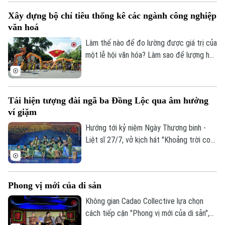
chương trình mang đến cho các em nhỏ
Xây dựng bộ chỉ tiêu thống kê các ngành công nghiệp
cơ hội khám phá nghề chạm khắc gỗ
văn hoá
truyền thống, từ đó góp phần nuôi dưỡng
tình yêu với các giá trị văn hóa, nghề thủ
Làm thế nào để đo lường được giá trị của
công dân tộc.
một lễ hội văn hóa? Làm sao để lượng hóa
sức lan tỏa của di sản, của sáng tạo hay
bản sắc văn hóa đối với sự phát triển của
Liên hệ đường dây nóng (bấm để gọi)
một đô thị? Đó là những câu hỏi đang
Tòa soạn
Tòa soạn
Tái hiện tượng đài ngã ba Đồng Lộc qua âm hưởng
được thành phố Hà Nội tìm lời giải khi xây
ví giặm
dựng Bộ chỉ tiêu thống kê các ngành
0865.116.699 (hotline)
0865.116.699
công nghiệp văn hóa trên địa bàn thành
Hướng tới kỷ niệm Ngày Thương binh -
phố.
Liệt sĩ 27/7, vở kịch hát "Khoảng trời con
gái" do Nhà hát Nghệ thuật truyền thống
tỉnh Hà Tĩnh thực hiện đã có đêm công
diễn giàu cảm xúc tại Thủ đô Hà Nội vào
Phong vị mới của di sản
tối 19/7.
Không gian Cadao Collective lựa chọn
cách tiếp cận "Phong vị mới của di sản",