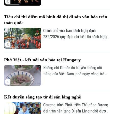
kết nối nghệ thuật truyền thống, ẩm thực
bản địa và trải nghiệm đương đại trong
cùng một hành trình khám phá.
Tiêu chí thí điểm mô hình đô thị di sản văn hóa trên
toàn quốc
Chính phủ vừa ban hành Nghị định
282/2026 quy định chi tiết thi hành Nghị
quyết của Quốc hội về phát triển văn hóa
Việt Nam. Trong đó, lần đầu tiên quy định
cụ thể các tiêu chí lựa chọn địa phương
Phở Việt - kết nối văn hóa tại Hungary
thực hiện thí điểm mô hình đô thị di sản
văn hóa.
Không chỉ là món ăn truyền thống nổi
tiếng của Việt Nam, phở ngày càng trở
thành cầu nối văn hóa, gắn kết bạn bè
quốc tế. Tại Thủ đô Budapest của
Hungary, hàng trăm người dân sở tại cùng
Kết duyên sáng tạo từ di sản làng nghề
cộng đồng người Việt đã tham gia
chương trình giao lưu ẩm thực Việt Nam,
Chương trình Phát triển Thủ công Đương
nơi hương vị phở góp phần kể câu chuyện
đại trên nền tảng Di sản Làng nghề được