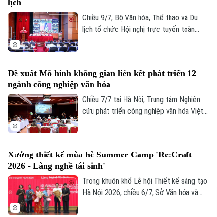
lịch
Chiều 9/7, Bộ Văn hóa, Thể thao và Du
lịch tổ chức Hội nghị trực tuyến toàn
quốc sơ kết công tác 6 tháng đầu năm,
triển khai nhiệm vụ trọng tâm 6 tháng cuối
năm 2026. Phó Chủ tịch UBND thành phố
Đề xuất Mô hình không gian liên kết phát triển 12
Hà Nội Vũ Thu Hà dự tại điểm cầu Hà Nội.
ngành công nghiệp văn hóa
Chiều 7/7 tại Hà Nội, Trung tâm Nghiên
cứu phát triển công nghiệp văn hóa Việt
Nam, thuộc Liên hiệp khoa học phát triển
du lịch bền vững, phối hợp với Bảo tàng
Hà Nội tổ chức tọa đàm "Ocafe-Time
Xưởng thiết kế mùa hè Summer Camp 'Re:Craft
Talks… - Đối thoại với thời gian” nhằm giới
2026 - Làng nghề tái sinh'
thiệu mô hình không gian liên kết phát
triển 12 ngành công nghiệp văn hóa Việt
Trong khuôn khổ Lễ hội Thiết kế sáng tạo
Nam.
Hà Nội 2026, chiều 6/7, Sở Văn hóa và
Thể thao Thành phố Hà Nội phối hợp cùng
Tạp chí Kiến trúc và các tổ chức, đơn vị,