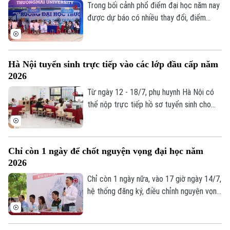
thích ứng với một thị trường lao động
Trong bối cảnh phổ điểm đại học năm nay
đang thay đổi rất nhanh dưới tác động
được dự báo có nhiều thay đổi, điểm
Liên hệ đường dây nóng (bấm để gọi)
của trí tuệ nhân tạo.
chuẩn của nhiều ngành có thể biến động
Tòa soạn
Tòa soạn
theo cả hai chiều, việc đăng ký nguyện
vọng không còn đơn thuần là chọn trường
0865.116.699 (hotline)
0865.116.699
Hà Nội tuyển sinh trực tiếp vào các lớp đầu cấp năm
yêu thích mà cần có một chiến lược hợp
2026
lý để vừa theo đuổi ước mơ, vừa bảo đảm
cơ hội trúng tuyển.
Từ ngày 12 - 18/7, phụ huynh Hà Nội có
thể nộp trực tiếp hồ sơ tuyển sinh cho
con vào lớp 1, lớp 6 và mầm non 5 tuổi
năm học 2026-2027.
Chỉ còn 1 ngày để chốt nguyện vọng đại học năm
2026
Chỉ còn 1 ngày nữa, vào 17 giờ ngày 14/7,
hệ thống đăng ký, điều chỉnh nguyện vọng
xét tuyển đại học, cao đẳng năm 2026
của Bộ Giáo dục và Đào tạo sẽ chính thức
đóng. Đây là thời điểm thí sinh cần khẩn