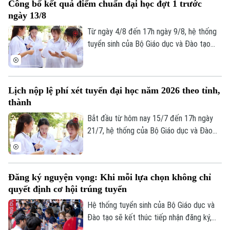
Công bố kết quả điểm chuẩn đại học đợt 1 trước
ngữ, dữ liệu khu vực ưu tiên. Cụ thể, hơn
ngày 13/8
125.000 thí sinh chưa được duyệt minh
chứng ưu tiên và chứng chỉ ngoại ngữ.
Từ ngày 4/8 đến 17h ngày 9/8, hệ thống
tuyển sinh của Bộ Giáo dục và Đào tạo
thực hiện lọc ảo toàn quốc. Các trường
đại học phải công bố điểm chuẩn đợt 1
trước ngày 13/8.
Lịch nộp lệ phí xét tuyển đại học năm 2026 theo tỉnh,
thành
Bắt đầu từ hôm nay 15/7 đến 17h ngày
21/7, hệ thống của Bộ Giáo dục và Đào
tạo sẽ mở cổng nộp lệ phí xét tuyển trực
Theo dõi Hà Nội On
tuyến. Để tránh tình trạng nghẽn mạng,
lịch thanh toán tại 34 tỉnh, thành phố đã
Đăng ký nguyện vọng: Khi mỗi lựa chọn không chỉ
được chia làm 6 mốc thời gian khác nhau.
quyết định cơ hội trúng tuyển
Đáng chú ý, các thí sinh tại Hà Nội sẽ nằm
trong nhóm nộp đầu tiên.
Hệ thống tuyển sinh của Bộ Giáo dục và
Đào tạo sẽ kết thúc tiếp nhận đăng ký,
điều chỉnh và bổ sung nguyện vọng xét