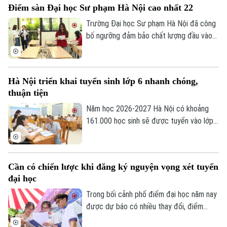
Điểm sàn Đại học Sư phạm Hà Nội cao nhất 22
trương rà soát toàn bộ thông tin trước
khi chốt nguyện vọng.
Trường Đại học Sư phạm Hà Nội đã công
bố ngưỡng đảm bảo chất lượng đầu vào
(điểm sàn), nhóm ngành đào tạo giáo viên
cao nhất.
Hà Nội triển khai tuyển sinh lớp 6 nhanh chóng,
thuận tiện
Năm học 2026-2027 Hà Nội có khoảng
161.000 học sinh sẽ được tuyển vào lớp
6. Bắt đầu từ 7/7 đến 24 giờ ngày 9/7,
Bản quyền thuộc về Cơ quan Báo và Phát thanh Truyền hình Hà Nội Giấy
phép số: Số 63/GP-TTDT, cấp ngày 10/05/2023
phụ huynh có con vào lớp 6 thực hiện
đăng ký tuyển sinh trực tuyến và chuẩn bị
TRANG THÔNG TIN ĐIỆN TỬ
Cần có chiến lược khi đăng ký nguyện vọng xét tuyển
đầy đủ hồ sơ để việc nhập học diễn ra
đại học
CỦA CƠ QUAN BÁO VÀ PHÁT THANH TRUYỀN HÌNH HÀ NỘI
thuận lợi, đúng quy định.
Trong bối cảnh phổ điểm đại học năm nay
Số 3-5 Huỳnh Thúc Kháng-Phường Láng-Hà Nội
được dự báo có nhiều thay đổi, điểm
Giám đốc: NGUYỄN THANH LIÊM
chuẩn nhiều ngành có thể biến động theo