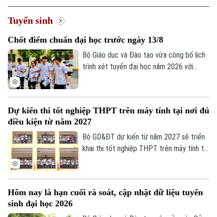
Hà Nội
Hà Nội
Tuyển sinh
Chính trị
Chốt điểm chuẩn đại học trước ngày 13/8
Nhịp sống Hà Nội
Thế giới
Bộ Giáo dục và Đào tạo vừa công bố lịch
Xã hội
Người Hà Nội
trình xét tuyển đại học năm 2026 với
Tin tức
Kinh tế
nhiều mốc thời gian quan trọng. Đáng chú
An ninh trật tự
Khoảnh khắc Hà Nội
ý, sau khi hoàn tất quá trình lọc ảo, các cơ
Quân sự
Tin tức
Nhà đất
sở đào tạo sẽ không được điều chỉnh
Công nghệ
Ẩm thực
Dự kiến thi tốt nghiệp THPT trên máy tính tại nơi đủ
Hồ sơ
danh sách thí sinh trúng tuyển và phải
Cafe sáng
điều kiện từ năm 2027
Tin tức
công bố điểm chuẩn trước 17 giờ ngày
Tàu và Xe
Người Việt 4 phương
13/8.
Bộ GD&ĐT dự kiến từ năm 2027 sẽ triển
Tài chính Ngân hàng
Đầu tư
khai thi tốt nghiệp THPT trên máy tính tại
Ô tô
Giáo dục
một số địa phương, thí sinh thi trên máy
Doanh nghiệp
Căn hộ
và trên giấy sẽ dùng chung đề trắc
Tàu
Tin tức
Văn hóa
nghiệm.
Đất đai
Hôm nay là hạn cuối rà soát, cập nhật dữ liệu tuyển
Xe máy
Tuyển sinh
sinh đại học 2026
Tin tức
Sức khỏe
Kinh nghiệm