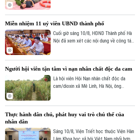
nước, chính quyền địa phương đã phối
hợp với Công an thành phố Hà Nội đẩy
mạnh công tác tuyên truyền và tăng
Miễn nhiệm 11 uỷ viên UBND thành phố
cường các biện pháp đảm bảo an toàn
trong mùa nắng nóng khi nhu cầu vui chơi
Cuối giờ sáng 10/8, HĐND Thành phố Hà
của người dân, nhất là trẻ em tăng cao.
Nội đã xem xét các nội dung về công tác
nhân sự thuộc thẩm quyền.
Người hội viên tận tâm vì nạn nhân chất độc da cam
Là hội viên Hội Nạn nhân chất độc da
cam/dioxin xã Mê Linh, Hà Nội, ông
Nguyễn Văn Chinh luôn tích cực hưởng
ứng các phong trào, hoạt động của Hội,
đồng thời chú trọng phát triển kinh tế gia
Thực hành dân chủ, phát huy vai trò chủ thể của
đình. Không chỉ làm giàu cho gia đình, ông
nhân dân
còn còn nhiệt tình chia sẻ kinh nghiệm, hỗ
trợ các hội viên khác vươn lên, ổn định
Sáng 10/8, Viện Triết học thuộc Viện Hàn
cuộc sống.
Lâm Khoa học xã hội Việt Nam phối hợp