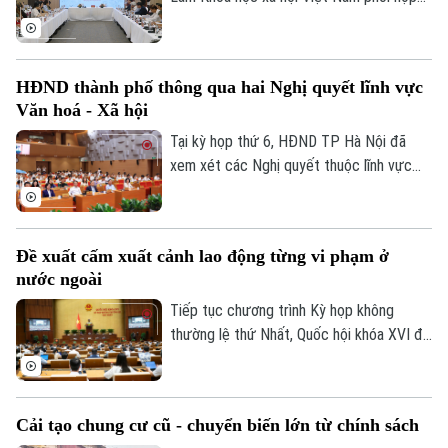
với Quỹ Rosa Luxemburg đã tổ chức hội
thảo khoa học Quốc tế với chủ đề “Hồ Chí
Minh và Rosa Luxemburg về dân chủ: Giá
HĐND thành phố thông qua hai Nghị quyết lĩnh vực
trị lý luận và thực tiễn” với sự tham dự
Văn hoá - Xã hội
của đông đảo các nhà khoa học, đại biểu
trong nước và quốc tế.
Tại kỳ họp thứ 6, HĐND TP Hà Nội đã
xem xét các Nghị quyết thuộc lĩnh vực
Văn hóa - Xã hội. Đó là phê duyệt mức thu
học phí chương trình bổ sung áp dụng đối
với cơ sở giáo dục công lập chất lượng
Đề xuất cấm xuất cảnh lao động từng vi phạm ở
cao của TP Hà Nội năm học 2026-2027
nước ngoài
và thông qua dự án Đầu tư xây dựng Khu
phức hợp Y tế - Chăm sóc sức khỏe
Tiếp tục chương trình Kỳ họp không
người cao tuổi - Đại học Y Hà Nội.
thường lệ thứ Nhất, Quốc hội khóa XVI đã
thảo luận ở hội trường về dự án Luật sửa
đổi, bổ sung một số điều của Luật Người
lao động Việt Nam đi làm việc ở nước
Cải tạo chung cư cũ - chuyển biến lớn từ chính sách
ngoài theo hợp đồng.