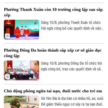
truyền hình Hà Nội vào 19h hôm nay, ngày
Phường Thanh Xuân còn 10 trường công lập sau sắp
10/8.
xếp
Sáng 10/8, phường Thanh Xuân tổ chức
Hội nghị công bố các quyết định về việc
sắp xếp, tổ chức lại các cơ sở giáo dục
Liên hệ đường dây nóng (bấm để gọi)
công lập, và công tác cán bộ.
Tòa soạn
Tòa soạn
Phường Đống Đa hoàn thành sắp xếp cơ sở giáo dục
0865.116.699 (hotline)
0865.116.699
công lập
Sáng 10/8, phường Đống Đa tổ chức hội
nghị công bố, trao các quyết định về sắp
xếp, tổ chức lại các cơ sở giáo dục công
lập và bổ nhiệm cán bộ lãnh đạo, quản lý
giáo dục trên địa bàn
Chủ động phòng ngừa tai nạn, đuối nước cho trẻ em
Xã Yên Bài là địa bàn có nhiều hồ, ao, suối.
Để giảm thiểu nguy cơ xảy ra tai nạn đuối