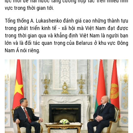
lực mới để hai nước tăng cường hợp tác trên nhiều lĩnh
Xu hướng
vực trong thời gian tới.
Tổng thống A. Lukashenko đánh giá cao những thành tựu
trong phát triển kinh tế - xã hội mà Việt Nam đạt được
trong thời gian qua và khẳng định Việt Nam là người bạn
lớn và là đối tác quan trọng của Belarus ở khu vực Đông
Nam Á nói riêng.