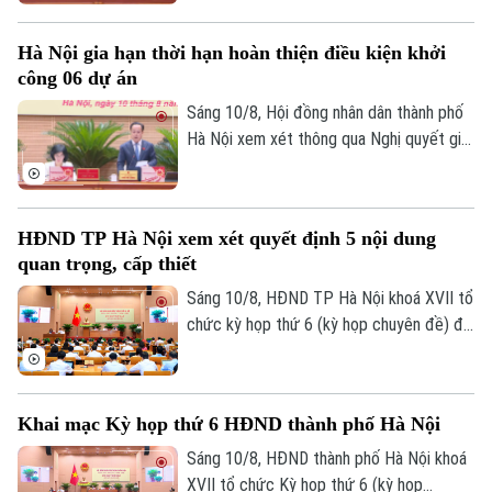
công đối với 06 dự án đầu tư lớn trên địa
bàn Thủ đô theo đề nghị của UBND thành
Hà Nội gia hạn thời hạn hoàn thiện điều kiện khởi
phố và quy định tại khoản 6 Điều 36 Luật
công 06 dự án
Thủ đô năm 2026.
Sáng 10/8, Hội đồng nhân dân thành phố
Hà Nội xem xét thông qua Nghị quyết gia
hạn thời hạn hoàn thiện điều kiện khởi
công đối với 06 dự án đầu tư lớn trên địa
bàn Thủ đô theo đề nghị của UBND thành
HĐND TP Hà Nội xem xét quyết định 5 nội dung
phố và quy định tại khoản 6 Điều 36 Luật
quan trọng, cấp thiết
Thủ đô năm 2026.
Sáng 10/8, HĐND TP Hà Nội khoá XVII tổ
chức kỳ họp thứ 6 (kỳ họp chuyên đề) để
xem xét quyết định một số nội dung quan
trọng, cấp thiết thuộc thẩm quyền.
Khai mạc Kỳ họp thứ 6 HĐND thành phố Hà Nội
Sáng 10/8, HĐND thành phố Hà Nội khoá
XVII tổ chức Kỳ họp thứ 6 (kỳ họp