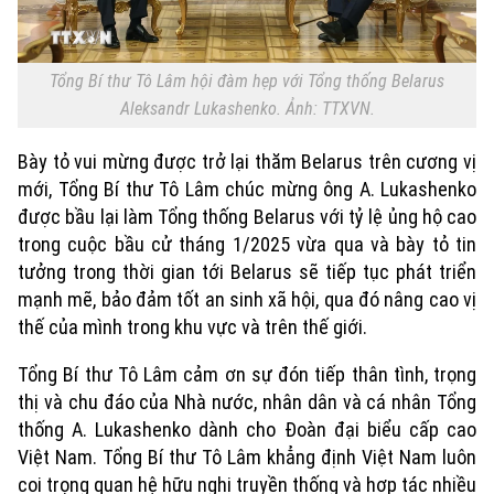
Tổng Bí thư Tô Lâm hội đàm hẹp với Tổng thống Belarus
Aleksandr Lukashenko. Ảnh: TTXVN.
Bày tỏ vui mừng được trở lại thăm Belarus trên cương vị
mới, Tổng Bí thư Tô Lâm chúc mừng ông A. Lukashenko
được bầu lại làm Tổng thống Belarus với tỷ lệ ủng hộ cao
trong cuộc bầu cử tháng 1/2025 vừa qua và bày tỏ tin
tưởng trong thời gian tới Belarus sẽ tiếp tục phát triển
mạnh mẽ, bảo đảm tốt an sinh xã hội, qua đó nâng cao vị
thế của mình trong khu vực và trên thế giới.
Tổng Bí thư Tô Lâm cảm ơn sự đón tiếp thân tình, trọng
thị và chu đáo của Nhà nước, nhân dân và cá nhân Tổng
thống A. Lukashenko dành cho Đoàn đại biểu cấp cao
Việt Nam. Tổng Bí thư Tô Lâm khẳng định Việt Nam luôn
coi trọng quan hệ hữu nghị truyền thống và hợp tác nhiều