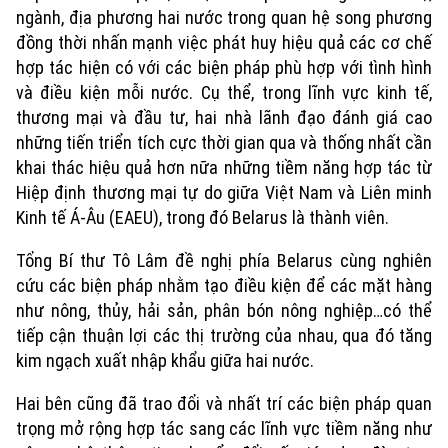
Xe máy
ngành, địa phương hai nước trong quan hệ song phương
Tuyển sinh
Tin tức
Sức khỏe
đồng thời nhấn mạnh việc phát huy hiệu quả các cơ chế
Kinh nghiệm
Thị trường
hợp tác hiện có với các biện pháp phù hợp với tình hình
Hướng nghiệp
Làng nghề
Y tế
và điều kiện mỗi nước. Cụ thể, trong lĩnh vực kinh tế,
Thể thao
Đánh giá
thương mại và đầu tư, hai nhà lãnh đạo đánh giá cao
Di tích
Dinh dưỡng
những tiến triển tích cực thời gian qua và thống nhất cần
Bóng đá
Giải trí
khai thác hiệu quả hơn nữa những tiềm năng hợp tác từ
Tư vấn sức khỏe
Hiệp định thương mại tự do giữa Việt Nam và Liên minh
Quần vợt
Tin tức
Đã phát sóng
Kinh tế Á-Âu (EAEU), trong đó Belarus là thành viên.
Golf
Sao
Tổng Bí thư Tô Lâm đề nghị phía Belarus cùng nghiên
cứu các biện pháp nhằm tạo điều kiện để các mặt hàng
Điện ảnh
như nông, thủy, hải sản, phân bón nông nghiệp…có thể
tiếp cận thuận lợi các thị trường của nhau, qua đó tăng
Thời trang
kim ngạch xuất nhập khẩu giữa hai nước.
Âm nhạc
Hai bên cũng đã trao đổi và nhất trí các biện pháp quan
trọng mở rộng hợp tác sang các lĩnh vực tiềm năng như