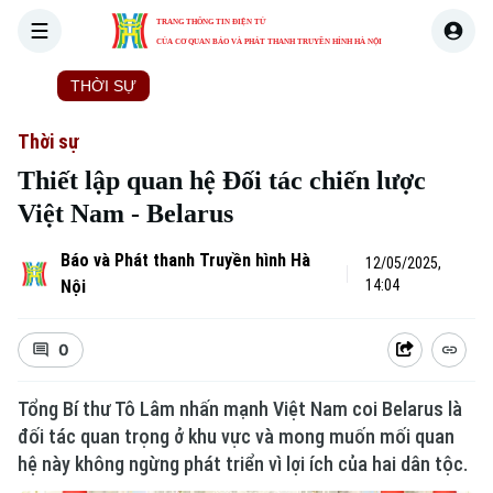
TRANG THÔNG TIN ĐIỆN TỬ
CỦA CƠ QUAN BÁO VÀ PHÁT THANH TRUYỀN HÌNH HÀ NỘI
THỜI SỰ
HÀ NỘI
THẾ GIỚI
KINH TẾ
NHÀ ĐẤT
Thời sự
Thiết lập quan hệ Đối tác chiến lược
Việt Nam - Belarus
Báo và Phát thanh Truyền hình Hà
12/05/2025,
Nội
14:04
0
Tổng Bí thư Tô Lâm nhấn mạnh Việt Nam coi Belarus là
đối tác quan trọng ở khu vực và mong muốn mối quan
hệ này không ngừng phát triển vì lợi ích của hai dân tộc.