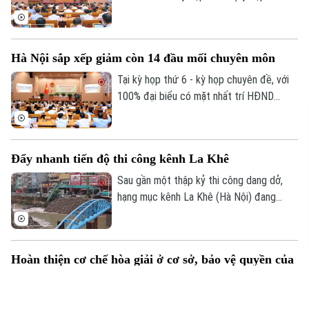
chuyên đề) để xem xét quyết định một
số nội dung quan trọng, cấp thiết thuộc
thẩm quyền.
Hà Nội sắp xếp giảm còn 14 đầu mối chuyên môn
Tại kỳ họp thứ 6 - kỳ họp chuyên đề, với
100% đại biểu có mặt nhất trí HĐND
thành phố Hà Nội đã chính thức thông
qua Nghị quyết về việc thành lập, tổ chức
lại một số cơ quan chuyên môn thuộc
Đẩy nhanh tiến độ thi công kênh La Khê
UBND thành phố.
Sau gần một thập kỷ thi công dang dở,
hạng mục kênh La Khê (Hà Nội) đang
được đẩy nhanh tiến độ với nhiều mũi thi
công, hướng tới hoàn thành trước ngày
30/9.
Hoàn thiện cơ chế hòa giải ở cơ sở, bảo vệ quyền của
người dân
Sáng 10/8, tiếp tục Kỳ họp không thường