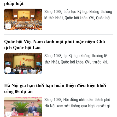
pháp luật
khu vực Abyei.
Sáng 10/8, tiếp tục Kỳ họp không thường
lệ thứ Nhất, Quốc hội khóa XVI, Quốc hội
thảo luận tại hội trường về Dự án Luật
Hòa giải ở cơ sở (sửa đổi).
Quốc hội Việt Nam dành một phút mặc niệm Chủ
tịch Quốc hội Lào
Sáng 10/8, tại Kỳ họp không thường lệ
thứ Nhất, Quốc hội khóa XVI, trước khi
tiến hành các nội dung theo chương trình,
Quốc hội đã dành một phút mặc niệm
tưởng nhớ đồng chí Saysomphone
Hà Nội gia hạn thời hạn hoàn thiện điều kiện khởi
Phomvihane, Ủy viên Bộ Chính trị, Chủ tịch
công 06 dự án
Quốc hội nước Cộng hòa Dân chủ Nhân
dân Lào
Sáng 10/8, Hội đồng nhân dân thành phố
Hà Nội xem xét thông qua Nghị quyết gia
hạn thời hạn hoàn thiện điều kiện khởi