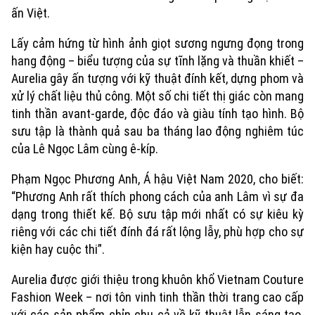
ấn Việt.
Lấy cảm hứng từ hình ảnh giọt sương ngưng đọng trong
hang động – biểu tượng của sự tĩnh lặng và thuần khiết –
Aurelia gây ấn tượng với kỹ thuật đính kết, dựng phom và
xử lý chất liệu thủ công. Một số chi tiết thị giác còn mang
tinh thần avant-garde, độc đáo và giàu tính tạo hình. Bộ
sưu tập là thành quả sau ba tháng lao động nghiêm túc
của Lê Ngọc Lâm cùng ê-kíp.
Phạm Ngọc Phương Anh, Á hậu Việt Nam 2020, cho biết:
“Phương Anh rất thích phong cách của anh Lâm vì sự đa
dạng trong thiết kế. Bộ sưu tập mới nhất có sự kiêu kỳ
riêng với các chi tiết đính đá rất lộng lẫy, phù hợp cho sự
kiện hay cuộc thi”.
Aurelia được giới thiệu trong khuôn khổ Vietnam Couture
Fashion Week – nơi tôn vinh tinh thần thời trang cao cấp
với các sản phẩm chỉn chu cả về kỹ thuật lẫn sáng tạo.