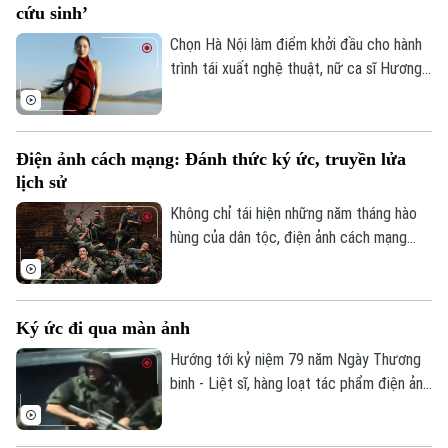
cứu sinh’
nghệ thuật và cảm xúc trọn vẹn.
0865.116.699 (hotline)
0865.116.699
Chọn Hà Nội làm điểm khởi đầu cho hành
trình tái xuất nghệ thuật, nữ ca sĩ Hương
Tràm sẽ chính thức mang đến đêm nhạc
bùng nổ và đầy cảm xúc vào ngày 1/8 tới
tại Cung điền kinh Mỹ Đình. Đêm diễn hứa
Điện ảnh cách mạng: Đánh thức ký ức, truyền lửa
hẹn mở ra một chương mới đậm chất thể
lịch sử
nghiệm, đánh dấu sự trở lại đầy hứa hẹn
của một trong những giọng ca hàng đầu
Không chỉ tái hiện những năm tháng hào
V-pop.
hùng của dân tộc, điện ảnh cách mạng
hôm nay đang mở ra một cách tiếp cận
mới với lịch sử. Từ những bộ phim được
đầu tư công phu đến những suất chiếu
Ký ức đi qua màn ảnh
luôn kín khán giả trẻ, lịch sử đang được
kể bằng ngôn ngữ điện ảnh sinh động,
Hướng tới kỷ niệm 79 năm Ngày Thương
giàu cảm xúc.
binh - Liệt sĩ, hàng loạt tác phẩm điện ảnh
và phim tài liệu cách mạng đang được lan
tỏa rộng rãi tới công chúng. Bằng ngôn