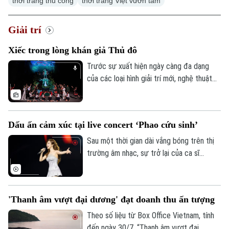
thời trang thủ công
thời trang Việt vươn tầm
Giải trí
Xiếc trong lòng khán giả Thủ đô
Trước sự xuất hiện ngày càng đa dạng
của các loại hình giải trí mới, nghệ thuật
xiếc hiện nay đang phải đối mặt với không
ít khó khăn và thách thức trong việc thu
hút khán giả, đặc biệt là khán giả trẻ.
Dấu ấn cảm xúc tại live concert ‘Phao cứu sinh’
Nhưng với sự đổi mới trong cách dàn
dựng, nội dung và hình thức biểu diễn,
Sau một thời gian dài vắng bóng trên thị
xiếc vẫn giữ được sức hút riêng và có
trường âm nhạc, sự trở lại của ca sĩ
một lượng khán giả yêu mến, đặc biệt là
Hương Tràm với live concert 'Phao cứu
khán giả tại Hà Nội.
sinh' đã nhanh chóng trở thành tâm điểm
thu hút sự chú ý của đông đảo công
'Thanh âm vượt đại dương' đạt doanh thu ấn tượng
chúng. Đêm nhạc không chỉ tạo nên một
không gian nghệ thuật chỉn chu, hoành
Theo số liệu từ Box Office Vietnam, tính
tráng mà còn chạm đến cảm xúc của khán
đến ngày 30/7, “Thanh âm vượt đại