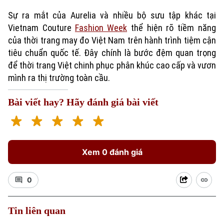
Sự ra mắt của Aurelia và nhiều bộ sưu tập khác tại
Chính trị
Nhịp sống Hà Nội
Thế giới
Vietnam Couture
Fashion Week
thể hiện rõ tiềm năng
Xã hội
của thời trang may đo Việt Nam trên hành trình tiệm cận
Người Hà Nội
Tin tức
Kinh tế
tiêu chuẩn quốc tế. Đây chính là bước đệm quan trọng
An ninh trật tự
để thời trang Việt chinh phục phân khúc cao cấp và vươn
Khoảnh khắc Hà Nội
Quân sự
mình ra thị trường toàn cầu.
Tin tức
Nhà đất
Công nghệ
Ẩm thực
Hồ sơ
Bài viết hay? Hãy đánh giá bài viết
Cafe sáng
Tin tức
Tàu và Xe
Người Việt 4 phương
Tài chính Ngân hàng
Đầu tư
Ô tô
Giáo dục
Doanh nghiệp
Xem 0 đánh giá
Căn hộ
Tàu
Tin tức
Văn hóa
Đất đai
0
Xe máy
Tuyển sinh
Tin tức
Sức khỏe
Kinh nghiệm
Thị trường
Tin liên quan
Hướng nghiệp
Làng nghề
Y tế
Thể thao