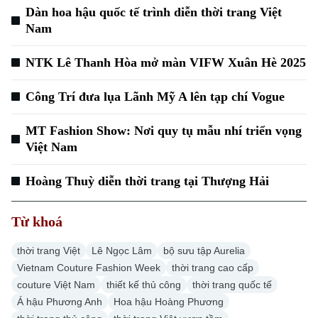
Đánh giá
Dàn hoa hậu quốc tế trình diễn thời trang Việt
Di tích
Nam
Dinh dưỡng
Bóng đá
Giải trí
Tư vấn sức khỏe
NTK Lê Thanh Hòa mở màn VIFW Xuân Hè 2025
Quần vợt
Tin tức
Đã phát sóng
Công Trí đưa lụa Lãnh Mỹ A lên tạp chí Vogue
Golf
Sao
MT Fashion Show: Nơi quy tụ mẫu nhí triển vọng
Điện ảnh
Việt Nam
Thời trang
Hoàng Thuỳ diễn thời trang tại Thượng Hải
Âm nhạc
Từ khoá
thời trang Việt
Lê Ngọc Lâm
bộ sưu tập Aurelia
Vietnam Couture Fashion Week
thời trang cao cấp
couture Việt Nam
thiết kế thủ công
thời trang quốc tế
Á hậu Phương Anh
Hoa hậu Hoàng Phương