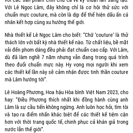
Với Lê Ngọc Lâm, đây không chỉ là cơ hội thử sức với
chuẩn mực couture, mà còn là dịp để thể hiện dấu ấn cá
nhân kết hợp cùng xu hướng thế giới.
Nhà thiết kế Lê Ngọc Lâm cho biết: “Chữ 'couture' là thử
thách lớn với bất kỳ nhà thiết kế nào. Từ chất liệu, bề mặt
vải đến phom dáng đều phải đạt chuẩn cao cấp. Với Lâm,
dù đã làm nghề 7 năm nhưng vẫn đang trong quá trình
theo đuổi chuẩn mực này. Hy vọng mọi người khi xem
các thiết kế lần này sẽ cảm nhận được tinh thần couture
mà Lâm hướng tới”.
Lê Hoàng Phương, Hoa hậu Hòa bình Việt Nam 2023, cho
hay: “Điều Phương thích nhất khi đồng hành cùng anh
Chuyên mục
Lâm là sự cầu tiến không ngừng. Anh luôn học hỏi, tìm tòi
Thời sự
và tạo ra điểm nhấn khác biệt để các thiết kế tiệm cận
hơn với thời trang quốc tế, chinh phục cả khán giả trong
Hà Nội
nước lẫn thế giới”.
Hà Nội