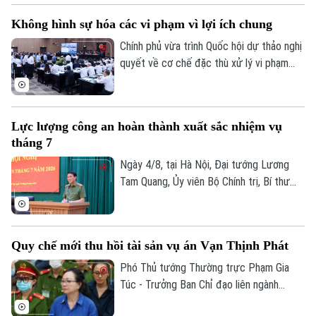
quan trọng. Không chỉ dừng lại ở chức
Không hình sự hóa các vi phạm vì lợi ích chung
năng thực hành quyền công tố, Viện Kiểm
sát đã trở thành "lá chắn" trực tiếp bảo
Chính phủ vừa trình Quốc hội dự thảo nghị
vệ lợi ích của Nhà nước, cộng đồng và
quyết về cơ chế đặc thù xử lý vi phạm
đặc biệt là những nhóm người yếu thế.
liên quan đến kinh tế và đổi mới sáng tạo.
Điểm cốt lõi của dự thảo là ưu tiên áp
dụng các biện pháp kinh tế, dân sự, hành
Lực lượng công an hoàn thành xuất sắc nhiệm vụ
chính và coi xử lý hình sự là biện pháp
tháng 7
cuối cùng. Chính sách này nhằm bảo vệ
cán bộ dám nghĩ dám làm vì lợi ích chung.
Ngày 4/8, tại Hà Nội, Đại tướng Lương
Tam Quang, Ủy viên Bộ Chính trị, Bí thư
Đảng ủy Công Trung ương, Bộ trưởng Bộ
Công an đã chủ trì Hội nghị giao ban Bộ
tháng 7/2026. Những thành quả toàn diện
Quy chế mới thu hồi tài sản vụ án Vạn Thịnh Phát
đạt được đã thể hiện rõ thế chủ động,
nhạy bén của toàn lực lượng trước mọi
Phó Thủ tướng Thường trực Phạm Gia
tình huống.
Túc - Trưởng Ban Chỉ đạo liên ngành
Trung ương về tổ chức thi hành án, thu