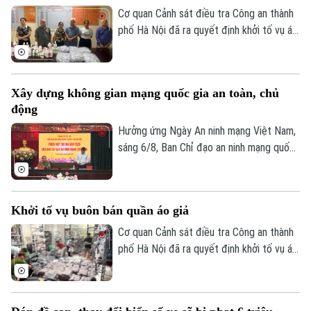
Thời trang
Đáng nói hơn, dù lực lượng chức năng đã
Cơ quan Cảnh sát điều tra Công an thành
kiểm tra nhưng đều khó xử lý bởi những
phố Hà Nội đã ra quyết định khởi tố vụ án,
Âm nhạc
chiêu trò đối phó tinh vi.
khởi tố bị can đối với Hà Quang Phước
(SN 1952, trú phường Dương Nội, Hà Nội)
và Bùi Thị Tiết (SN 1988, trú xã Dũng
Xây dựng không gian mạng quốc gia an toàn, chủ
Tiến, tỉnh Phú Thọ) về hành vi "Sản xuất,
động
buôn bán hàng giả là thuốc chữa bệnh"
theo khoản 1, Điều 194 Bộ luật Hình sự.
Hưởng ứng Ngày An ninh mạng Việt Nam,
sáng 6/8, Ban Chỉ đạo an ninh mạng quốc
gia tổ chức Phiên họp thường kỳ theo
hình thức trực tiếp kết hợp trực tuyến
đến điểm cầu 34 tỉnh, thành phố.
Khởi tố vụ buôn bán quần áo giả
Cơ quan Cảnh sát điều tra Công an thành
phố Hà Nội đã ra quyết định khởi tố vụ án,
khởi tố bị can đối với Đinh Công Thắng
(SN 2004, trú phường Từ Sơn, tỉnh Bắc
Ninh) về tội "Xâm phạm quyền sở hữu