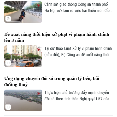
Cảnh sát giao thông Công an thành phố
Hà Nội vừa làm rõ việc hai thiếu niên điều
khiển xe máy lạng lách, đánh võng trên
đường Phạm Văn Đồng, gây nguy hiểm
cho người tham gia giao thông.
Đề xuất nâng thời hiệu xử phạt vi phạm hành chính
lên 3 năm
Tại dự thảo Luật Xử lý vi phạm hành chính
(sửa đổi), Bộ Công an đề xuất nâng thời
hiệu xử phạt vi phạm hành chính lên 3 năm
nhằm ngăn chặn chủ phương tiện vi phạm
giao thông lợi dụng kẽ hở để né “phạt
Ứng dụng chuyển đổi số trong quản lý bến, bãi
nguội” khi đăng kiểm.
đường thuỷ
Thực hiện chủ trương đẩy mạnh chuyển
đổi số theo tinh thần Nghị quyết 57 của
Liên hệ đường dây nóng (bấm để gọi)
Trung ương, lực lượng Cảnh sát đường
Tòa soạn
Tòa soạn
thủy - Công an Thành phố Hà Nội đã hoàn
0865.116.699 (hotline)
0865.116.699