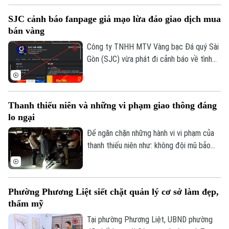
của Công an TP Hà Nội trong quản trị
SJC cảnh báo fanpage giả mạo lừa đảo giao dịch mua
không gian tầm thấp, quyết tâm xóa bỏ
bán vàng
các "điểm mù" an toàn giao thông và trật
tự đô thị.
Công ty TNHH MTV Vàng bạc Đá quý Sài
Theo dõi Hà Nội On
Gòn (SJC) vừa phát đi cảnh báo về tình
trạng các đối tượng lợi dụng thương hiệu
SJC để lập fanpage giả mạo, mời chào
giao dịch vàng và thu thập thông tin cá
Thanh thiếu niên và những vi phạm giao thông đáng
nhân nhằm lừa đảo khách hàng.
lo ngại
Để ngăn chặn những hành vi vi phạm của
thanh thiếu niên như: không đội mũ bảo
hiểm, vượt đèn đỏ, đến những hành vi
nguy hiểm như lạng lách, đánh võng, bốc
đầu xe..., lực lượng Cảnh sát giao thông
Phường Phương Liệt siết chặt quản lý cơ sở làm đẹp,
Hà Nội đang tăng cường tuần tra, kiểm
thẩm mỹ
soát và xử lý nghiêm các trường hợp vi
phạm.
Tại phường Phương Liệt, UBND phường