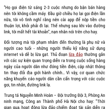
"Họ gọi điện từ sáng 2-3 cuộc nhưng do bận bán hàng
nên tôi không cầm máy. Đầu giờ chiều họ lại gọi điện lần
nữa, tôi vô tình nghĩ rằng nên cài app để nộp tiền cho
thuận lợi, khỏi phải đi lại. Thế nhưng sau khi vào đường
link, tôi mất hết tài khoản", nạn nhân nói trên cho hay.
Đối tượng mà tội phạm nhắm đến thường là phụ nữ và
người cao tuổi - những người thiếu kỹ năng sử dụng
internet và dễ bị lừa gạt. Thủ đoạn
lừa đảo
thường gắn
với các sự kiện quan trọng diễn ra trong cuộc sống hàng
ngày của người dân như đóng tiền điện, cập nhật thông
tin thay đổi địa giới hành chính… Vì vậy, cơ quan chức
Xu hướng
năng khuyến cáo người dân cần cẩn trọng với các cuộc
gọi, tin nhắn, đường link lạ.
Trung tá Nguyễn Minh Hoàn – Đội trưởng Đội 3, Phòng An
ninh mạng, Công an Thành phố Hà Nội cho hay: "Thời
gian qua, hoạt động lừa đảo chiếm đoạt tài sản diễn ra