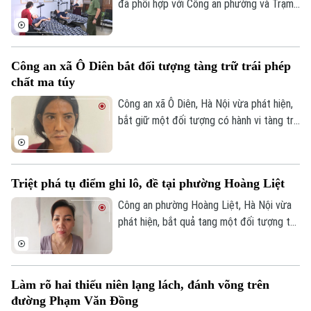
đã phối hợp với Công an phường và Trạm
Y tế thành lập đoàn kiểm tra liên ngành,
tiến hành kiểm tra đột xuất nhiều cơ sở
spa, chăm sóc da và thẩm mỹ trên địa
Công an xã Ô Diên bắt đối tượng tàng trữ trái phép
bàn nhằm kịp thời phát hiện, chấn chỉnh
chất ma túy
các vi phạm, bảo đảm quyền lợi và an toàn
cho người dân.
Công an xã Ô Diên, Hà Nội vừa phát hiện,
bắt giữ một đối tượng có hành vi tàng trữ
trái phép chất ma túy. Đối tượng là
Nguyễn Văn Dũng, sinh năm 1979, bị phát
hiện đang tang trữ 0,441 gam heroin tại
Triệt phá tụ điểm ghi lô, đề tại phường Hoàng Liệt
khu vực ngã ba đường Thượng Hội - Tân
Lập.
Công an phường Hoàng Liệt, Hà Nội vừa
phát hiện, bắt quả tang một đối tượng tổ
chức đánh bạc dưới hình thức ghi số lô,
đề.
Làm rõ hai thiếu niên lạng lách, đánh võng trên
đường Phạm Văn Đồng