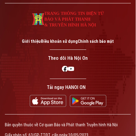
TRANG THÔNG TIN ĐIỆN TỬ
BÁO VÀ PHÁT THANH
& TRUYỀN HÌNH HÀ NỘI
Giới thiệu
Điều khoản sử dụng
Chính sách bảo mật
Theo dõi Hà Nội On
Tải ngay HANOI ON
Bản quyền thuộc về Cơ quan Báo và Phát thanh Truyền hình Hà Nội
Giấy phép số: 63/GP-TTĐT, cấp ngày 10/05/2023