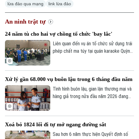
lừa đảo qua mạng
link lừa đảo
An ninh trật tự
Chuyên mục
24 năm tù cho hai vợ chồng tổ chức 'bay lắc'
Thời sự
Liên quan đến vụ án tổ chức sử dụng trái
phép chất ma túy tại quán karaoke Quỳnh
Trang (xã Ô Diên), Tòa án nhân dân thành
Hà Nội
Hà Nội
phố Hà Nội đã tuyên án 50 bị cáo liên
quan. Hội đồng xét xử xác định đây là vụ
Chính trị
Nhịp sống Hà Nội
Thế giới
Xử lý gần 68.000 vụ buôn lậu trong 6 tháng đầu năm
án đặc biệt nghiêm trọng, có tổ chức,
Xã hội
diễn ra trong thời gian dài dưới vỏ bọc
Tình hình buôn lậu, gian lận thương mại và
Người Hà Nội
Tin tức
kinh doanh karaoke.
Kinh tế
hàng giả trong nửa đầu năm 2026 đang
An ninh trật tự
có nhiều diễn biến hết sức phức tạp trên
Khoảnh khắc Hà Nội
Quân sự
tất cả các tuyến. Báo cáo từ Ban Chỉ đạo
Tin tức
Nhà đất
Công nghệ
389 quốc gia cho thấy, trong 6 tháng đầu
Ẩm thực
Hồ sơ
Xoá bỏ 1824 lối đi tự mở ngang đường sắt
năm, lực lượng chức năng cả nước đã
Cafe sáng
Tin tức
Tàu và Xe
phát hiện và xử lý gần 68.000 vụ vi phạm,
Sau hơn 6 năm thực hiện Quyết định số
Người Việt 4 phương