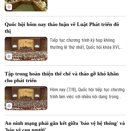
kiến đánh giá cao dự án có sự đổi mới tư
duy làm luật mạnh mẽ. Tuy nhiên, đại biểu
cho rằng việc xây dựng cơ chế đặc thù
Quốc hội hôm nay thảo luận về Luật Phát triển đô
phải căn cứ vào tình hình, đặc điểm của
thị
mỗi địa phương.
Tiếp tục chương trình kỳ họp không
thường lệ thứ nhất, Quốc hội khóa XVI,
hôm nay (7/8), Quốc hội nghe trình bày Tờ
trình và Báo cáo thẩm tra về ba dự án
luật quan trọng, trong đó có Luật Phát
Tập trung hoàn thiện thể chế và tháo gỡ khó khăn
triển đô thị.
cho phát triển
Hôm nay (7/8), Quốc hội tiếp tục chương
trình làm việc với nhiều nội dung trọng
tâm về công tác lập pháp và xem xét các
cơ chế, chính sách phát triển đặc thù.
Trong đó, Dự án Luật Phát triển đô thị
An ninh mạng phải gắn kết giữa 'bảo vệ hệ thống' và
được kỳ vọng tháo gỡ điểm nghẽn về thể
'bảo vệ con người'