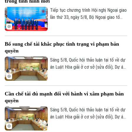
trong tình hình mới
Quảng Ninh và thành phố Bắc Ninh.
Tiếp tục chương trình Hội nghị Ngoại giao
lần thứ 33, ngày 5/8, Bộ Ngoại giao tổ
chức phiên họp toàn thể về đối ngoại
Đảng và đối ngoại nhân dân với sự tham
dự và phát biểu chỉ đạo của Uỷ viên Bộ
Bổ sung chế tài khắc phục tình trạng vi phạm bản
Chính trị, Thường trực Ban Bí thư Trung
quyền
ương Đảng Trần Cẩm Tú.
Sáng 5/8, Quốc hội thảo luận tại tổ về dự
án Luật Hòa giải ở cơ sở (sửa đổi); Dự án
Luật sửa đổi, bổ sung một số điều của
Luật Xuất bản và Dự án Luật sửa đổi, bổ
sung một số điều của Luật Người lao
Cần chế tài đủ mạnh đối với hành vi xâm phạm bản
động Việt Nam đi làm việc ở nước ngoài
quyền
theo hợp đồng.
Sáng 5/8, Quốc hội thảo luận tại tổ về dự
án Luật Hòa giải ở cơ sở (sửa đổi); Dự án
Luật sửa đổi, bổ sung một số điều của
Luật Xuất bản và Dự án Luật sửa đổi, bổ