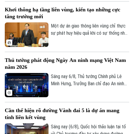
đàm với Bộ trưởng Quốc phòng Malaysia
Khơi thông hạ tầng liên vùng, kiến tạo những cực
Dato' Seri Mohamed Khaled bin Nordin.
tăng trưởng mới
Một dự án giao thông liên vùng chỉ thực
sự phát huy hiệu quả khi có sự thống nhất
trong tổ chức thực hiện và bảo đảm hài
hòa lợi ích giữa Nhà nước, địa phương và
người dân. Đây là vấn đề được nhiều đại
Liên hệ đường dây nóng (bấm để gọi)
Thủ tướng phát động Ngày An ninh mạng Việt Nam
biểu Quốc hội đặt ra khi thảo luận tại tổ
Tòa soạn
Tòa soạn
năm 2026
về Dự án đường Vành đai 5 – Vùng Thủ
đô Hà Nội sáng 6/8.
Sáng nay 6/8, Thủ tướng Chính phủ Lê
0865.116.699 (hotline)
0865.116.699
Minh Hưng, Trưởng Ban chỉ đạo An ninh
mạng quốc gia, đã dự lễ kỷ niệm Ngày An
ninh mạng Việt Nam (6/8/2024 –
6/8/2026). Chương trình nằm trong khuôn
Cần thể hiện rõ đường Vành đai 5 là dự án mang
khổ chuỗi hoạt động do Ban Chỉ đạo An
tính liên kết vùng
ninh mạng quốc gia phối hợp với Bộ Công
an tổ chức với chủ đề “Vì một không gian
Sáng nay (6/8), Quốc hội thảo luận tại tổ
mạng nhân văn cho mỗi người”.
về Chủ trương đầu tư xây dựng đường