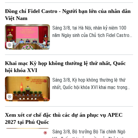
số điều của Luật Hải quan.
Đồng chí Fidel Castro - Người bạn lớn của nhân dân
Việt Nam
Sáng 3/8, tại Hà Nội, nhân kỷ niệm 100
năm Ngày sinh của Chủ tịch Fidel Castro
Ruz (13/08/1926 - 13/08/2026), Học
viện Chính trị quốc gia Hồ Chí Minh trang
trọng tổ chức Hội thảo khoa học cấp Bộ
Khai mạc Kỳ họp không thường lệ thứ nhất, Quốc
với chủ đề “Đồng chí Fidel Castro - Lãnh
hội khóa XVI
tụ vĩ đại của cách mạng Cuba, chiến sĩ
quốc tế kiên cường, người bạn lớn của
Sáng 3/8, Kỳ họp không thường lệ thứ
nhân dân Việt Nam”.
nhất, Quốc hội khóa XVI khai mạc trọng
thể tại Hội trường Diên Hồng, Nhà Quốc
hội, Thủ đô Hà Nội dưới sự chủ trì của
Chủ tịch Quốc hội Trần Thanh Mẫn. Kỳ họp
Xem xét cơ chế đặc thù các dự án phục vụ APEC
sẽ diễn ra trong khoảng 17 ngày, từ ngày
2027 tại Phú Quốc
3-24/8/2026 (không kể ngày nghỉ).
Sáng 3/8, Bộ trưởng Bộ Tài chính Ngô