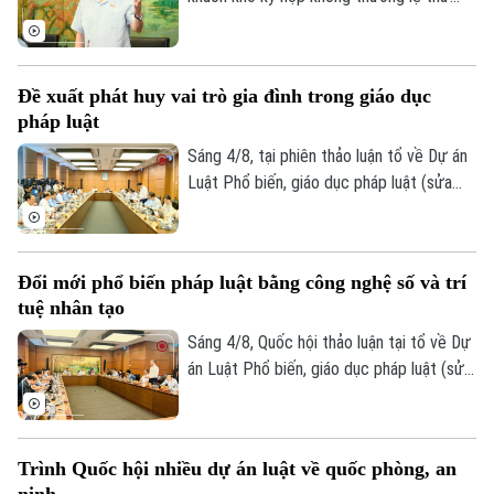
nhất, Quốc hội khóa XVI, Tổng Bí thư, Chủ
tịch nước Tô Lâm (đại biểu Quốc hội Đoàn
Hà Nội) nhấn mạnh, pháp luật phải bám sát
Đề xuất phát huy vai trò gia đình trong giáo dục
thực tiễn, đi trước một bước nhằm kiến
pháp luật
tạo sự phát triển.
Sáng 4/8, tại phiên thảo luận tổ về Dự án
Luật Phổ biến, giáo dục pháp luật (sửa
đổi), nhiều đại biểu Quốc hội đề nghị đổi
mới toàn diện công tác phổ biến pháp
luật, hướng tới xây dựng văn hóa thượng
Đổi mới phổ biến pháp luật bằng công nghệ số và trí
tôn pháp luật trong xã hội.
tuệ nhân tạo
Sáng 4/8, Quốc hội thảo luận tại tổ về Dự
án Luật Phổ biến, giáo dục pháp luật (sửa
đổi). Nhiều ý kiến cho rằng dự thảo luật
cần đổi mới mạnh mẽ phương thức phổ
biến pháp luật theo hướng lấy người dân,
Trình Quốc hội nhiều dự án luật về quốc phòng, an
doanh nghiệp làm trung tâm, ứng dụng
ninh