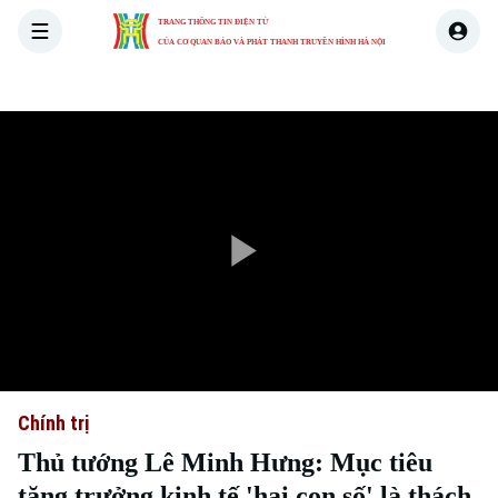
TRANG THÔNG TIN ĐIỆN TỬ
CỦA CƠ QUAN BÁO VÀ PHÁT THANH TRUYỀN HÌNH HÀ NỘI
THỜI SỰ
HÀ NỘI
THẾ GIỚI
KINH TẾ
NHÀ ĐẤT
Play
Video
Chính trị
Thủ tướng Lê Minh Hưng: Mục tiêu
tăng trưởng kinh tế 'hai con số' là thách