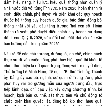
đảm hiệu năng, hiệu lực, hiệu quả, thống nhất quản lý
An ninh trật tự
Khoảnh khắc Hà Nội
Quân sự
Nhà nước đối với từng lĩnh vực. Năm 2026, hoàn thành rà
Tin tức
Nhà đất
Công nghệ
soát, điều chỉnh, phê duyệt và triển khai các quy hoạch
Ẩm thực
Hồ sơ
thuộc hệ thống quy hoạch quốc gia, bảo đảm đồng bộ,
Cafe sáng
Tin tức
Tàu và Xe
thống nhất với yêu cầu tăng trưởng 'hai con số'. Hoàn
Người Việt 4 phương
thành rà soát, phê duyệt điều chỉnh quy hoạch sử dụng
Tài chính Ngân hàng
Đầu tư
Ô tô
đất trong Quý II/2026; sửa đổi Luật Đất đai và các văn
Giáo dục
Doanh nghiệp
bản hướng dẫn trong năm 2026".
Căn hộ
Tàu
Tin tức
Văn hóa
Nêu rõ để các chủ trương, đường lối, cơ chế, chính sách
Đất đai
Xe máy
thực sự đi vào cuộc sống, phát huy hiệu quả thì khâu tổ
Tuyển sinh
Tin tức
Sức khỏe
chức thực hiện là rất quan trọng, đóng vai trò quyết định,
Kinh nghiệm
Thị trường
Thủ tướng Lê Minh Hưng đề nghị: "Bí thư Tỉnh ủy, Thành
Hướng nghiệp
Làng nghề
ủy, Đảng ủy các bộ, ngành, cơ quan ở Trung ương phải
Y tế
Thể thao
Đánh giá
phát huy vai trò gương mẫu của người đứng đầu, trực
Di tích
Dinh dưỡng
tiếp lãnh đạo, chỉ đạo việc xây dựng chương trình, kế
Bóng đá
Giải trí
hoạch, kịch bản cụ thể, sát thực tiễn và chủ động tổ
Tư vấn sức khỏe
chức triển khai quyết liệt, đồng bộ, kịp thời, hiệu quả;
Quần vợt
Tin tức
Đã phát sóng