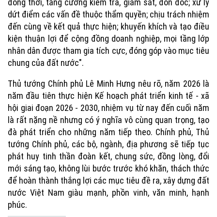
đồng thời, tăng cường kiểm tra, giám sát, đôn đốc; xử lý
dứt điểm các vấn đề thuộc thẩm quyền; chịu trách nhiệm
Golf
Sao
đến cùng về kết quả thực hiện; khuyến khích và tạo điều
kiện thuận lợi để cộng đồng doanh nghiệp, mọi tầng lớp
Điện ảnh
nhân dân được tham gia tích cực, đóng góp vào mục tiêu
chung của đất nước".
Thời trang
Thủ tướng Chính phủ Lê Minh Hưng nêu rõ, năm 2026 là
Âm nhạc
năm đầu tiên thực hiện Kế hoạch phát triển kinh tế - xã
hội giai đoạn 2026 - 2030, nhiệm vụ từ nay đến cuối năm
là rất nặng nề nhưng có ý nghĩa vô cùng quan trọng, tạo
đà phát triển cho những năm tiếp theo. Chính phủ, Thủ
tướng Chính phủ, các bộ, ngành, địa phương sẽ tiếp tục
phát huy tinh thần đoàn kết, chung sức, đồng lòng, đổi
mới sáng tạo, không lùi bước trước khó khăn, thách thức
để hoàn thành thắng lợi các mục tiêu đề ra, xây dựng đất
nước Việt Nam giàu mạnh, phồn vinh, văn minh, hạnh
phúc.