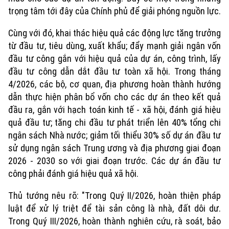
trọng tâm tới đây của Chính phủ để giải phóng nguồn lực.
Cùng với đó, khai thác hiệu quả các động lực tăng trưởng
từ đầu tư, tiêu dùng, xuất khẩu; đẩy mạnh giải ngân vốn
đầu tư công gắn với hiệu quả của dự án, công trình, lấy
đầu tư công dẫn dắt đầu tư toàn xã hội. Trong tháng
4/2026, các bộ, cơ quan, địa phương hoàn thành hướng
dẫn thực hiện phân bổ vốn cho các dự án theo kết quả
đầu ra, gắn với hạch toán kinh tế - xã hội, đánh giá hiệu
Chuyên mục
quả đầu tư; tăng chi đầu tư phát triển lên 40% tổng chi
ngân sách Nhà nước; giảm tối thiểu 30% số dự án đầu tư
Thời sự
sử dụng ngân sách Trung ương và địa phương giai đoạn
2026 - 2030 so với giai đoạn trước. Các dự án đầu tư
Hà Nội
Hà Nội
công phải đánh giá hiệu quả xã hội.
Chính trị
Nhịp sống Hà Nội
Thủ tướng nêu rõ: "Trong Quý II/2026, hoàn thiện pháp
Thế giới
luật để xử lý triệt để tài sản công là nhà, đất dôi dư.
Xã hội
Người Hà Nội
Trong Quý III/2026, hoàn thành nghiên cứu, rà soát, bảo
Tin tức
Kinh tế