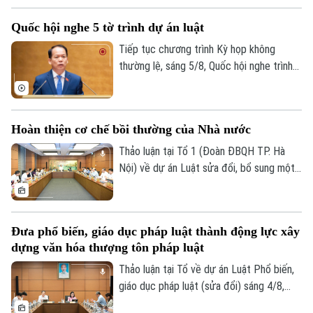
sung một số điều của Luật Người lao
Quốc hội nghe 5 tờ trình dự án luật
động Việt Nam đi làm việc ở nước ngoài
theo hợp đồng.
Tiếp tục chương trình Kỳ họp không
thường lệ, sáng 5/8, Quốc hội nghe trình
bày các tờ trình, báo cáo về 5 nội dung.
Hoàn thiện cơ chế bồi thường của Nhà nước
Thảo luận tại Tổ 1 (Đoàn ĐBQH TP. Hà
Nội) về dự án Luật sửa đổi, bổ sung một
số điều của Luật Trách nhiệm bồi thường
của Nhà nước, các đại biểu đề nghị tiếp
tục rà soát, hoàn thiện các nhóm chính
Đưa phổ biến, giáo dục pháp luật thành động lực xây
sách, bảo đảm thống nhất với hệ thống
dựng văn hóa thượng tôn pháp luật
pháp luật, xác định rõ phạm vi trách nhiệm
bồi thường của Nhà nước và xây dựng cơ
Thảo luận tại Tổ về dự án Luật Phổ biến,
chế tài chính khả thi, bảo đảm chi trả kịp
giáo dục pháp luật (sửa đổi) sáng 4/8,
thời, đúng quy định.
các đại biểu cho rằng cần đưa công tác