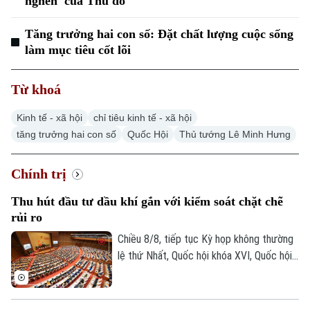
nghẽn' của Thủ đô
Tăng trưởng hai con số: Đặt chất lượng cuộc sống
làm mục tiêu cốt lõi
Từ khoá
Kinh tế - xã hội
chỉ tiêu kinh tế - xã hội
tăng trưởng hai con số
Quốc Hội
Thủ tướng Lê Minh Hưng
Chính trị
Thu hút đầu tư dầu khí gắn với kiểm soát chặt chẽ
rủi ro
Chiều 8/8, tiếp tục Kỳ họp không thường
lệ thứ Nhất, Quốc hội khóa XVI, Quốc hội
thảo luận tại hội trường về Dự án Luật
Dầu khí (sửa đổi). Nhiều đại biểu cho rằng
việc sửa luật cần tạo cơ chế đủ hấp dẫn