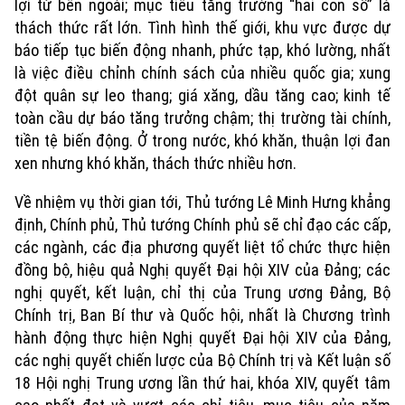
lợi từ bên ngoài; mục tiêu tăng trưởng “hai con số” là
thách thức rất lớn. Tình hình thế giới, khu vực được dự
báo tiếp tục biến động nhanh, phức tạp, khó lường, nhất
là việc điều chỉnh chính sách của nhiều quốc gia; xung
đột quân sự leo thang; giá xăng, dầu tăng cao; kinh tế
toàn cầu dự báo tăng trưởng chậm; thị trường tài chính,
tiền tệ biến động. Ở trong nước, khó khăn, thuận lợi đan
xen nhưng khó khăn, thách thức nhiều hơn.
Về nhiệm vụ thời gian tới, Thủ tướng Lê Minh Hưng khẳng
định, Chính phủ, Thủ tướng Chính phủ sẽ chỉ đạo các cấp,
các ngành, các địa phương quyết liệt tổ chức thực hiện
đồng bộ, hiệu quả Nghị quyết Đại hội XIV của Đảng; các
nghị quyết, kết luận, chỉ thị của Trung ương Đảng, Bộ
Chính trị, Ban Bí thư và Quốc hội, nhất là Chương trình
Xu hướng
hành động thực hiện Nghị quyết Đại hội XIV của Đảng,
các nghị quyết chiến lược của Bộ Chính trị và Kết luận số
18 Hội nghị Trung ương lần thứ hai, khóa XIV, quyết tâm