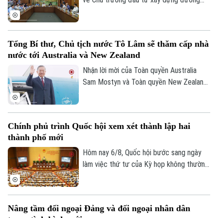
Vành đai 5 – Vùng Thủ đô Hà Nội. Cơ bản
đồng tình với chủ trương đầu tư dự án,
các đại biểu góp ý: ban soạn thảo cần thể
Tổng Bí thư, Chủ tịch nước Tô Lâm sẽ thăm cấp nhà
hiện rõ hơn, đây là dự án mang tính liên
nước tới Australia và New Zealand
kết vùng cao. Điều này sẽ giúp công tác
điều phối dự án được rõ ràng hơn.
Nhận lời mời của Toàn quyền Australia
Sam Mostyn và Toàn quyền New Zealand
Cindy Kiro, Tổng Bí thư Ban Chấp hành
Trung ương Đảng Cộng sản Việt Nam, Chủ
tịch nước Cộng hòa xã hội chủ nghĩa Việt
Chính phủ trình Quốc hội xem xét thành lập hai
Nam Tô Lâm cùng đoàn đại biểu cấp cao
thành phố mới
Việt Nam sẽ thăm cấp Nhà nước tới
Australia và New Zealand từ ngày 9 đến
Hôm nay 6/8, Quốc hội bước sang ngày
ngày 14/8/2026.
làm việc thứ tư của Kỳ họp không thường
lệ thứ Nhất. Các đại biểu nghe trình bày
các tờ trình, báo cáo thẩm tra và cho ý
kiến đối với nhiều nội dung quan trọng,
Nâng tầm đối ngoại Đảng và đối ngoại nhân dân
trong đó có việc thành lập thành phố