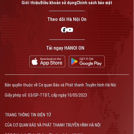
Giới thiệu
Điều khoản sử dụng
Chính sách bảo mật
Theo dõi Hà Nội On
Tải ngay HANOI ON
Bản quyền thuộc về Cơ quan Báo và Phát thanh Truyền hình Hà Nội
Giấy phép số: 63/GP-TTĐT, cấp ngày 10/05/2023
TRANG THÔNG TIN ĐIỆN TỬ
CỦA CƠ QUAN BÁO VÀ PHÁT THANH TRUYỀN HÌNH HÀ NỘI