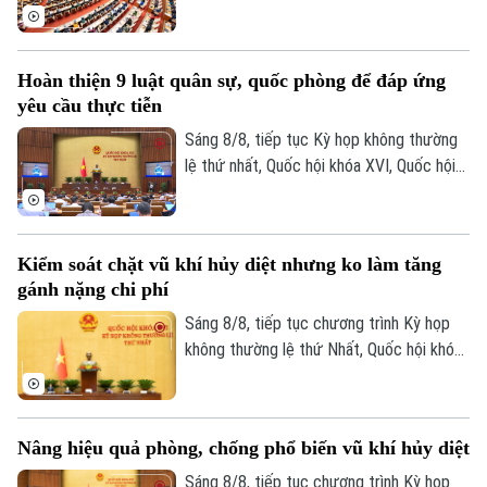
thảo luận tại hội trường về Dự án Luật
Dầu khí (sửa đổi). Nhiều đại biểu cho rằng
việc sửa luật cần tạo cơ chế đủ hấp dẫn
Hoàn thiện 9 luật quân sự, quốc phòng để đáp ứng
để thu hút đầu tư vào những khu vực có
yêu cầu thực tiễn
điều kiện khai thác khó khăn, đồng thời
tăng phân cấp, phân quyền cho Tập đoàn
Sáng 8/8, tiếp tục Kỳ họp không thường
Công nghiệp Năng lượng Quốc gia Việt
lệ thứ nhất, Quốc hội khóa XVI, Quốc hội
Nam.
họp phiên toàn thể tại hội trường, thảo
luận về Dự án Luật sửa đổi, bổ sung một
số điều của 9 luật về quân sự, quốc
Kiểm soát chặt vũ khí hủy diệt nhưng ko làm tăng
phòng.
gánh nặng chi phí
Sáng 8/8, tiếp tục chương trình Kỳ họp
không thường lệ thứ Nhất, Quốc hội khóa
XVI đã họp phiên toàn thể tại hội trường,
thảo luận về Dự án Luật Phòng, chống
phổ biến vũ khí hủy diệt hàng loạt. Nhiều
Nâng hiệu quả phòng, chống phổ biến vũ khí hủy diệt
đại biểu đề nghị tiếp tục hoàn thiện các
quy định theo hướng nâng cao hiệu quả
Sáng 8/8, tiếp tục chương trình Kỳ họp