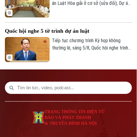
án Luật Hòa giải ở cơ sở (sửa đổi); Dự án
Luật sửa đổi, bổ sung một số điều của
Luật Xuất bản và Dự án Luật sửa đổi, bổ
sung một số điều của Luật Người lao
Quốc hội nghe 5 tờ trình dự án luật
động Việt Nam đi làm việc ở nước ngoài
theo hợp đồng.
Tiếp tục chương trình Kỳ họp không
thường lệ, sáng 5/8, Quốc hội nghe trình
bày các tờ trình, báo cáo về 5 nội dung.
TRANG THÔNG TIN ĐIỆN TỬ
BÁO VÀ PHÁT THANH
& TRUYỀN HÌNH HÀ NỘI