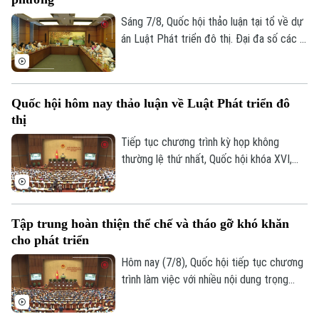
Trung ương tháo gỡ từng vướng mắc, dự
thảo luật mở rộng quyền chủ động cho
Sáng 7/8, Quốc hội thảo luận tại tổ về dự
địa phương, đi cùng trách nhiệm giải trình.
án Luật Phát triển đô thị. Đại đa số các ý
kiến đánh giá cao dự án có sự đổi mới tư
duy làm luật mạnh mẽ. Tuy nhiên, đại biểu
cho rằng việc xây dựng cơ chế đặc thù
Quốc hội hôm nay thảo luận về Luật Phát triển đô
phải căn cứ vào tình hình, đặc điểm của
thị
mỗi địa phương.
Tiếp tục chương trình kỳ họp không
thường lệ thứ nhất, Quốc hội khóa XVI,
hôm nay (7/8), Quốc hội nghe trình bày Tờ
trình và Báo cáo thẩm tra về ba dự án
luật quan trọng, trong đó có Luật Phát
Tập trung hoàn thiện thể chế và tháo gỡ khó khăn
triển đô thị.
cho phát triển
Hôm nay (7/8), Quốc hội tiếp tục chương
trình làm việc với nhiều nội dung trọng
tâm về công tác lập pháp và xem xét các
cơ chế, chính sách phát triển đặc thù.