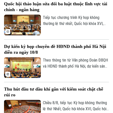
Âm nhạc
Quốc hội thảo luận sửa đổi ba luật thuộc lĩnh vực tài
của Luật Ngân hàng Nhà nước Việt Nam,
chính - ngân hàng
Luật Phòng, chống rửa tiền và Luật Các
tổ chức tín dụng.
Tiếp tục chương trình Kỳ họp không
thường lệ thứ nhất, Quốc hội khóa XVI,
hôm nay (9/8), Quốc hội họp phiên toàn
thể ở hội trường để cho ý kiến đối với
một số dự án luật thuộc lĩnh vực tài chính
Dự kiến kỳ họp chuyên đề HĐND thành phố Hà Nội
- ngân hàng, xuất bản và tư pháp.
diễn ra ngày 10/8
Theo thông tin từ Văn phòng Đoàn ĐBQH
và HĐND thành phố Hà Nội, dự kiến sáng
10/8, HĐND thành phố Hà Nội khóa XVII,
nhiệm kỳ 2026-2031 sẽ tổ chức kỳ họp
thứ sáu (kỳ họp chuyên đề) để xem xét,
Thu hút đầu tư dầu khí gắn với kiểm soát chặt chẽ
quyết định các nội dung quan trọng thuộc
rủi ro
thẩm quyền.
Chiều 8/8, tiếp tục Kỳ họp không thường
lệ thứ Nhất, Quốc hội khóa XVI, Quốc hội