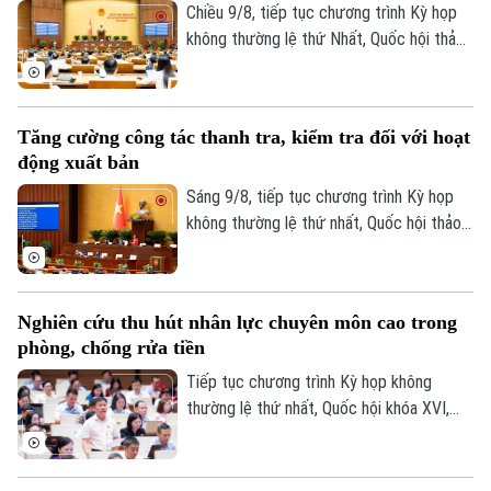
Doanh nghiệp
Chiều 9/8, tiếp tục chương trình Kỳ họp
Căn hộ
Tàu
không thường lệ thứ Nhất, Quốc hội thảo
Tin tức
Văn hóa
luận ở hội trường về dự án Luật Phổ biến,
Đất đai
Xe máy
giáo dục pháp luật (sửa đổi).
Tuyển sinh
Tin tức
Sức khỏe
Kinh nghiệm
Thị trường
Tăng cường công tác thanh tra, kiểm tra đối với hoạt
Hướng nghiệp
Làng nghề
động xuất bản
Y tế
Thể thao
Đánh giá
Sáng 9/8, tiếp tục chương trình Kỳ họp
Di tích
Dinh dưỡng
không thường lệ thứ nhất, Quốc hội thảo
Bóng đá
Giải trí
luận ở hội trường về dự án Luật sửa đổi,
Tư vấn sức khỏe
bổ sung một số điều của Luật Xuất bản.
Quần vợt
Tin tức
Đã phát sóng
Nghiên cứu thu hút nhân lực chuyên môn cao trong
Golf
Sao
phòng, chống rửa tiền
Tiếp tục chương trình Kỳ họp không
Điện ảnh
thường lệ thứ nhất, Quốc hội khóa XVI,
sáng nay (9/8), Quốc hội họp phiên toàn
Thời trang
thể tại hội trường để cho ý kiến đối với
dự án Luật sửa đổi, bổ sung một số điều