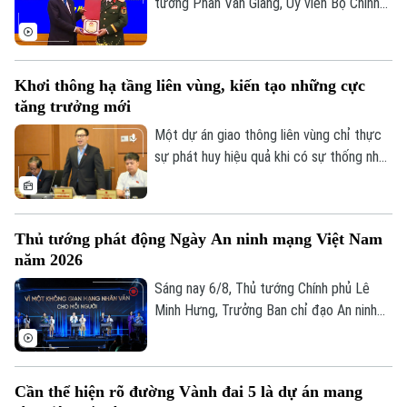
văn cho mỗi người”.
tướng Phan Văn Giang, Ủy viên Bộ Chính
trị, Phó thủ tướng Chính phủ, Bộ trưởng
Bộ Quốc phòng đã chủ trì Lễ đón và Hội
đàm với Bộ trưởng Quốc phòng Malaysia
Khơi thông hạ tầng liên vùng, kiến tạo những cực
Dato' Seri Mohamed Khaled bin Nordin.
tăng trưởng mới
Một dự án giao thông liên vùng chỉ thực
sự phát huy hiệu quả khi có sự thống nhất
trong tổ chức thực hiện và bảo đảm hài
hòa lợi ích giữa Nhà nước, địa phương và
người dân. Đây là vấn đề được nhiều đại
Thủ tướng phát động Ngày An ninh mạng Việt Nam
biểu Quốc hội đặt ra khi thảo luận tại tổ
năm 2026
về Dự án đường Vành đai 5 – Vùng Thủ
đô Hà Nội sáng 6/8.
Sáng nay 6/8, Thủ tướng Chính phủ Lê
Minh Hưng, Trưởng Ban chỉ đạo An ninh
mạng quốc gia, đã dự lễ kỷ niệm Ngày An
ninh mạng Việt Nam (6/8/2024 –
6/8/2026). Chương trình nằm trong khuôn
Cần thể hiện rõ đường Vành đai 5 là dự án mang
khổ chuỗi hoạt động do Ban Chỉ đạo An