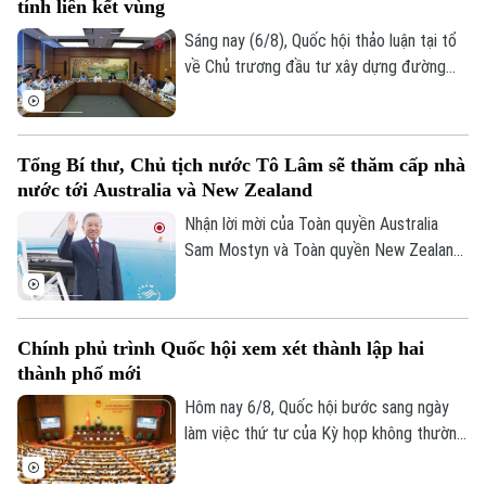
tính liên kết vùng
ninh mạng quốc gia phối hợp với Bộ Công
an tổ chức với chủ đề “Vì một không gian
Sáng nay (6/8), Quốc hội thảo luận tại tổ
mạng nhân văn cho mỗi người”.
về Chủ trương đầu tư xây dựng đường
Vành đai 5 – Vùng Thủ đô Hà Nội. Cơ bản
đồng tình với chủ trương đầu tư dự án,
các đại biểu góp ý: ban soạn thảo cần thể
Tổng Bí thư, Chủ tịch nước Tô Lâm sẽ thăm cấp nhà
hiện rõ hơn, đây là dự án mang tính liên
nước tới Australia và New Zealand
kết vùng cao. Điều này sẽ giúp công tác
điều phối dự án được rõ ràng hơn.
Nhận lời mời của Toàn quyền Australia
Sam Mostyn và Toàn quyền New Zealand
Cindy Kiro, Tổng Bí thư Ban Chấp hành
Trung ương Đảng Cộng sản Việt Nam, Chủ
tịch nước Cộng hòa xã hội chủ nghĩa Việt
Chính phủ trình Quốc hội xem xét thành lập hai
Nam Tô Lâm cùng đoàn đại biểu cấp cao
thành phố mới
Việt Nam sẽ thăm cấp Nhà nước tới
Australia và New Zealand từ ngày 9 đến
Hôm nay 6/8, Quốc hội bước sang ngày
ngày 14/8/2026.
làm việc thứ tư của Kỳ họp không thường
lệ thứ Nhất. Các đại biểu nghe trình bày
các tờ trình, báo cáo thẩm tra và cho ý