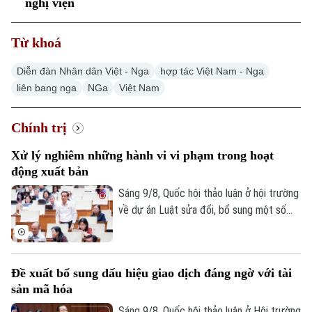
nghị viện
Từ khoá
Diễn đàn Nhân dân Việt - Nga
hợp tác Việt Nam - Nga
liên bang nga
NGa
Việt Nam
Chính trị
Xử lý nghiêm những hành vi vi phạm trong hoạt
động xuất bản
Sáng 9/8, Quốc hội thảo luận ở hội trường
về dự án Luật sửa đổi, bổ sung một số
điều của Luật Xuất bản. Đại biểu Nguyễn
Thái Học cho rằng: Chỉ thị số 04 của Ban
Bí thư về tăng cường sự lãnh đạo của
Đề xuất bổ sung dấu hiệu giao dịch đáng ngờ với tài
Đảng đối với hoạt động xuất bản trong
sản mã hóa
tình hình mới nhấn mạnh phải tăng cường
công tác thanh tra, kiểm tra, kịp thời xử lý
Sáng 9/8, Quốc hội thảo luận ở Hội trường