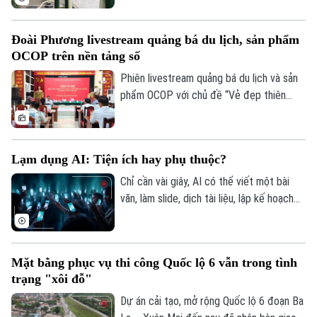
đô đang trải qua cuộc dịch chuyển mạnh
mẽ, khi tích hợp đa dạng tiện ích vận
Đoài Phương livestream quảng bá du lịch, sản phẩm
động thể thao.
OCOP trên nền tảng số
Phiên livestream quảng bá du lịch và sản
phẩm OCOP với chủ đề “Vẻ đẹp thiên
nhiên và không gian văn hóa xứ Đoài”
được UBND xã Đoài Phương tổ chức vào
20 giờ tối nay, ngày 5/8 trên các nền tảng
Lạm dụng AI: Tiện ích hay phụ thuộc?
số của địa phương.
Chỉ cần vài giây, AI có thể viết một bài
văn, làm slide, dịch tài liệu, lập kế hoạch
du lịch, thậm chí tư vấn tâm lý hay đưa ra
lời khuyên trong cuộc sống. Thế nhưng,
khi mọi câu hỏi đều dành cho AI, liệu
Mặt bằng phục vụ thi công Quốc lộ 6 vẫn trong tình
chúng ta có đang dần đánh mất khả năng
trạng "xôi đỗ"
tự tư duy? AI giúp con người thông minh
hơn hay đang khiến con người ngày càng
Dự án cải tạo, mở rộng Quốc lộ 6 đoạn Ba