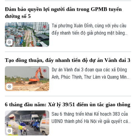
và Bảo hiểm xã hội, Bộ Nội vụ; Tập đoàn
Đảm bảo quyền lợi người dân trong GPMB tuyến
Bưu chính Viễn thông Việt Nam VNPT
đường số 5
cùng đông đảo doanh nghiệp trên địa bàn.
Tại phường Xuân Đỉnh, cùng với yêu cầu
đẩy nhanh tiến độ giải phóng mặt bằng
tuyến đường số 5 kết nối Khu đô thị mới
Tây Hồ Tây, chính quyền địa phương luôn
đặt việc bảo đảm quyền và lợi ích hợp
Tạo đồng thuận, đẩy nhanh tiến độ dự án Vành đai 3
pháp của người dân lên hàng đầu, tạo sự
đồng thuận để dự án được triển khai
Dự án Vành đai 3 đoạn qua các xã Đông
đúng tiến độ.
Anh, Phúc Thịnh, Thư Lâm và Quang Minh
đóng vai trò quan trọng trong việc tạo
động lực phát triển phía Bắc Hà Nội.
Đáng chú ý, thành phố vừa quyết định rút
6 tháng đầu năm: Xử lý 39/51 điểm ùn tắc giao thông
ngắn thời gian hoàn thành từ năm 2028
xuống quý III/2027. Hiện tại, xã Phúc
Sau 6 tháng triển khai Kế hoạch 383 của
Thịnh đang tập trung mọi nguồn lực để
UBND thành phố Hà Nội về giải quyết các
đẩy nhanh tiến độ, đồng thời cam kết bảo
điểm nghẽn và ùn tắc giao thông, nhiều
vệ tối đa quyền lợi người dân bị ảnh
chỉ tiêu quan trọng đã đạt kết quả tích