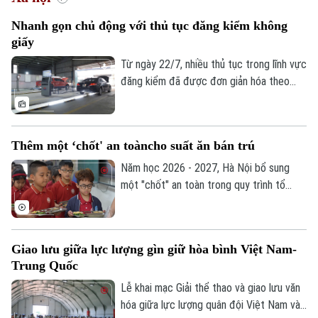
Nhanh gọn chủ động với thủ tục đăng kiểm không
giấy
Từ ngày 22/7, nhiều thủ tục trong lĩnh vực
đăng kiểm đã được đơn giản hóa theo
Thông tư 30/2026 của Bộ Xây dựng. Việc
tích hợp giấy tờ trên VNeID, VNeTraffic
và sử dụng dữ liệu điện tử không chỉ giúp
Thêm một ‘chốt' an toàncho suất ăn bán trú
giảm hồ sơ giấy mà còn rút ngắn thời gian
làm thủ tục, mang lại nhiều thuận lợi cho
Năm học 2026 - 2027, Hà Nội bổ sung
người dân và doanh nghiệp.
một "chốt" an toàn trong quy trình tổ
chức bữa ăn học đường. Trong đó, UBND
cấp xã giữ vai trò trung tâm trong việc
khảo sát, xây dựng phương án và lựa chọn
Giao lưu giữa lực lượng gìn giữ hòa bình Việt Nam-
đơn vị cung cấp suất ăn, nhằm tăng
Trung Quốc
cường công khai, minh bạch và kiểm soát
chặt chẽ chất lượng bữa ăn học đường.
Lễ khai mạc Giải thể thao và giao lưu văn
hóa giữa lực lượng quân đội Việt Nam và