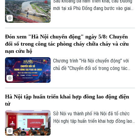
tiến độ trong giai đoạn nước rút.
Sau khoảng ba năm triển khai, cầu Đuống
mới tại xã Phù Đổng đang bước vào giai
đoạn thi công quyết định khi nhịp chính
vượt sông chuẩn bị hợp long.
Đón xem "Hà Nội chuyển động" ngày 5/8: Chuyển
đổi số trong công tác phòng cháy chữa cháy và cứu
nạn cứu hộ
Chương trình "Hà Nội chuyển động" với
chủ đề "Chuyển đổi số trong công tác
Liên hệ đường dây nóng (bấm để gọi)
phòng cháy chữa cháy và cứu nạn cứu hộ"
Tòa soạn
Tòa soạn
sẽ phát sóng trực tiếp trên các nền tảng
của Cơ quan Báo và phát thanh, truyền
0865.116.699 (hotline)
0865.116.699
Hà Nội tập huấn triển khai hợp đồng lao động điện
hình Hà Nội vào 19h hôm nay, ngày 5/8.
tử
Sở Nội vụ thành phố Hà Nội đã tổ chức
Hội nghị tập huấn triển khai hợp đồng lao
động điện tử trên địa bàn thành phố, với
sự tham, gia của đại diện Cục Tiền lương