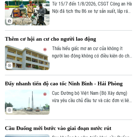
phương tiện.
Từ 15/7 đến 1/8/2026, CSGT Công an Hà
Nội đã tịch thu 86 xe tự sản xuất, lắp ráp
trái quy định, xử lý 242 trường hợp chở
hàng cồng kềnh và 135 trường hợp kéo
theo xe, vật trái quy định. Tổng số tiền xử
Thêm cơ hội an cư cho người lao động
phạt gần 243 triệu đồng, tạm giữ 8
phương tiện.
Thấu hiểu giấc mơ an cư của không ít
người lao động không có điều kiện do chi
phí sinh hoạt đắt đỏ, thời gian qua, các
cấp chính quyền, tổ chức công đoàn và
doanh nghiệp đã triển khai nhiều chính
Đẩy nhanh tiến độ cao tốc Ninh Bình - Hải Phòng
sách, chương trình hỗ trợ về nhà ở, góp
phần từng bước hiện thực hóa ước mơ an
Cục Đường bộ Việt Nam (Bộ Xây dựng)
cư của người lao động.
vừa yêu cầu chủ đầu tư và các đơn vị liên
quan đẩy nhanh tiến độ dự án cao tốc
Ninh Bình - Hải Phòng đoạn qua tỉnh Ninh
Bình, đồng thời chủ động tìm nguồn vật
Cầu Đuống mới bước vào giai đoạn nước rút
liệu thay thế nhằm tránh nguy cơ chậm