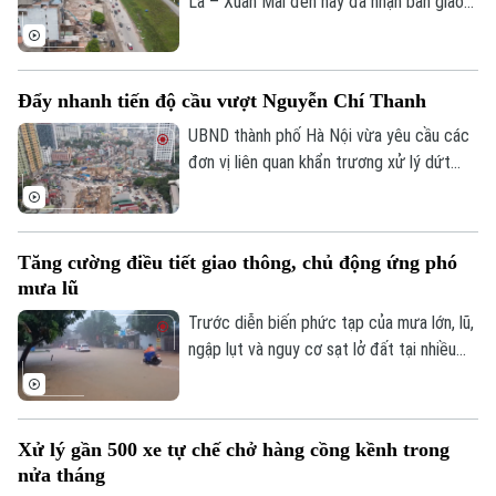
phụ thuộc?
La – Xuân Mai đến nay đã nhận bàn giao
trên 105,3 hecta, đạt hơn 99,5%. Hiện chỉ
còn vướng mắc một số hộ dân thuộc
phường Yên Nghĩa và xã Xuân Mai.
Đẩy nhanh tiến độ cầu vượt Nguyễn Chí Thanh
Theo dõi Hà Nội On
UBND thành phố Hà Nội vừa yêu cầu các
đơn vị liên quan khẩn trương xử lý dứt
điểm vướng mắc về mặt bằng, tăng
cường phối hợp thi công cầu vượt nút
giao Nguyễn Chí Thanh thuộc dự án
Tăng cường điều tiết giao thông, chủ động ứng phó
đường Vành đai 1, đoạn Hoàng Cầu - Voi
mưa lũ
Phục, để phấn đấu hoàn thành và thông
xe công trình trước ngày 31/12/2026.
Trước diễn biến phức tạp của mưa lớn, lũ,
ngập lụt và nguy cơ sạt lở đất tại nhiều
địa phương, Bộ Xây dựng vừa yêu cầu
các đơn vị trong ngành giao thông tăng
cường điều tiết giao thông, chủ động
Xử lý gần 500 xe tự chế chở hàng cồng kềnh trong
triển khai các phương án ứng phó nhằm
nửa tháng
bảo đảm an toàn cho người dân và