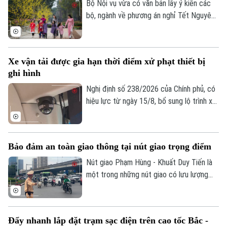
phương án mới được kỳ vọng giải quyết
Bộ Nội vụ vừa có văn bản lấy ý kiến các
tình trạng ùn tắc đã tồn tại trong thời
bộ, ngành về phương án nghỉ Tết Nguyên
gian dài, đồng thời nâng cao hiệu quả khai
đán Đinh Mùi 2027. Theo đó, cơ quan
thác, bảo đảm an ninh, an toàn hàng
soạn thảo đề xuất hai phương án nghỉ Tết,
không.
với thời gian nghỉ liên tục lần lượt là 7
Xe vận tải được gia hạn thời điểm xử phạt thiết bị
ngày hoặc 10 ngày.
ghi hình
Nghị định số 238/2026 của Chính phủ, có
hiệu lực từ ngày 15/8, bổ sung lộ trình xử
phạt đối với các vi phạm liên quan đến
thiết bị ghi nhận hình ảnh trên xe kinh
doanh vận tải. Theo đó, doanh nghiệp và
Bảo đảm an toàn giao thông tại nút giao trọng điểm
chủ phương tiện sẽ có thêm thời gian
chuẩn bị trước khi các quy định xử phạt
Nút giao Phạm Hùng - Khuất Duy Tiến là
chính thức được áp dụng.
một trong những nút giao có lưu lượng
phương tiện lớn nhất khu vực cửa ngõ
phía Tây của Thủ đô. Cơ quan Báo và Phát
thanh, Truyền hình Hà Nội sẽ cập nhật
Đẩy nhanh lắp đặt trạm sạc điện trên cao tốc Bắc -
thông tin chi tiết về tình hình và công tác