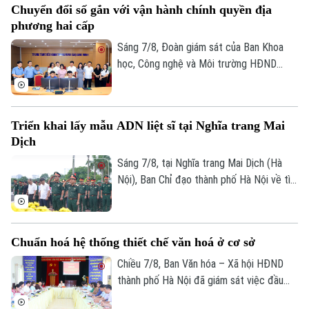
Chuyển đổi số gắn với vận hành chính quyền địa
nhiều người dân và doanh nghiệp đã sớm
phương hai cấp
đồng thuận, bàn giao đất để thực hiện
siêu dự án 162.000 tỷ đồng này.
Sáng 7/8, Đoàn giám sát của Ban Khoa
học, Công nghệ và Môi trường HĐND
thành phố Hà Nội giám sát tình hình thực
hiện công tác chuyển đổi số trên địa bàn
xã Quang Minh giai đoạn 2025-2026.
Triển khai lấy mẫu ADN liệt sĩ tại Nghĩa trang Mai
Dịch
Sáng 7/8, tại Nghĩa trang Mai Dịch (Hà
Nội), Ban Chỉ đạo thành phố Hà Nội về tìm
kiếm, quy tập và xác định danh tính hài
cốt liệt sĩ trang trọng tổ chức Lễ dâng
hương tưởng niệm và chính thức triển
Chuẩn hoá hệ thống thiết chế văn hoá ở cơ sở
khai công tác lấy mẫu hài cốt liệt sĩ chưa
xác định được thông tin để phục vụ giám
Chiều 7/8, Ban Văn hóa – Xã hội HĐND
định ADN.
thành phố Hà Nội đã giám sát việc đầu
tư, khai thác các thiết chế văn hóa, thể