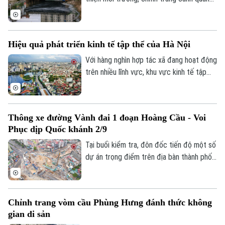
chính quyền địa phương hai cấp trên địa
và nâng cao chất lượng sống cho người
bàn xã năm 2026.
dân, sông Lừ từng được kỳ vọng sẽ trở
thành không gian xanh giữa lòng Thủ đô.
Hiệu quả phát triển kinh tế tập thể của Hà Nội
Tuy nhiên, thực tế hiện nay, nhiều đoạn
sông vẫn bị rác thải phủ kín mặt nước, gây
Với hàng nghìn hợp tác xã đang hoạt động
ô nhiễm và ảnh hưởng đến dòng chảy.
trên nhiều lĩnh vực, khu vực kinh tế tập
thể không chỉ tạo việc làm, nâng cao thu
nhập cho người dân mà còn góp phần xây
dựng chuỗi giá trị. Khi được tháo gỡ
Thông xe đường Vành đai 1 đoạn Hoàng Cầu - Voi
những điểm nghẽn đây sẽ là một trong
Phục dịp Quốc khánh 2/9
những động lực quan trọng đóng góp vào
tăng trưởng nhanh và bền vững của Thủ
Tại buổi kiểm tra, đôn đốc tiến độ một số
đô.
dự án trọng điểm trên địa bàn thành phố,
Phó Bí thư Thường trực Thành uỷ Hà Nội
Nguyễn Trọng Đông yêu cầu các đơn vị
đẩy nhanh tiến độ, đảm bảo thông tuyến
Chỉnh trang vòm cầu Phùng Hưng đánh thức không
Vành đai 1 đoạn Hoàng Cầu - Voi Phục
gian di sản
dịp Quốc khánh 2/9. Riêng hai cầu vượt