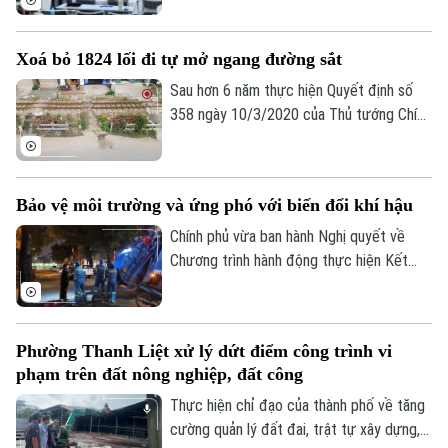
Hà Nội. Hội thảo diễn ra trong hai ngày,
quy tụ gần 100 nhà khoa học, nhà nghiên
Xoá bỏ 1824 lối đi tự mở ngang đường sắt
cứu và chuyên gia trong nước, quốc tế
cùng trao đổi các giải pháp đưa kết quả
Sau hơn 6 năm thực hiện Quyết định số
nghiên cứu vào giải quyết những bài toán
358 ngày 10/3/2020 của Thủ tướng Chính
của doanh nghiệp và xã hội.
phủ cả nước đã xóa bỏ 1.842 lối đi tự mở
nguy hiểm, góp phần kéo giảm mạnh tai
nạn giao thông đường sắt.
Bảo vệ môi trường và ứng phó với biến đổi khí hậu
Chính phủ vừa ban hành Nghị quyết về
Chương trình hành động thực hiện Kết
luận số 75 của Ban Chấp hành Trung ương
Đảng khóa XIV về bảo vệ môi trường và
ứng phó với biến đổi khí hậu.
Phường Thanh Liệt xử lý dứt điểm công trình vi
phạm trên đất nông nghiệp, đất công
Thực hiện chỉ đạo của thành phố về tăng
cường quản lý đất đai, trật tự xây dựng,