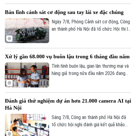
Cafe sáng
Tin tức
Tàu và Xe
nếp và đạt được nhiều kết quả tích cực.
Bản lĩnh cảnh sát cơ động sau tay lái xe đặc chủng
Người Việt 4 phương
Tài chính Ngân hàng
Đầu tư
Ngày 7/8, Phòng Cảnh sát cơ động, Công
Ô tô
Giáo dục
an thành phố Hà Nội đã tổ chức Hội thi lái
Doanh nghiệp
Căn hộ
Tàu
xe giỏi thực hành kỹ chiến thuật trên
Tin tức
Văn hóa
phương tiện đặc chủng. Đây là sân chơi
Đất đai
Xe máy
để những tay lái thép thể hiện bản lĩnh, kỹ
Tuyển sinh
Xử lý gần 68.000 vụ buôn lậu trong 6 tháng đầu năm
Tin tức
Sức khỏe
năng xử lý tình huống phức tạp, khẳng
Kinh nghiệm
Thị trường
định sức mạnh cơ động, sẵn sàng chiến
Tình hình buôn lậu, gian lận thương mại và
Hướng nghiệp
Làng nghề
đấu.
hàng giả trong nửa đầu năm 2026 đang
Y tế
Thể thao
Đánh giá
có nhiều diễn biến hết sức phức tạp trên
Di tích
tất cả các tuyến. Báo cáo từ Ban Chỉ đạo
Dinh dưỡng
Bóng đá
Giải trí
389 quốc gia cho thấy, trong 6 tháng đầu
Đánh giá thử nghiệm dự án hơn 21.000 camera AI tại
Tư vấn sức khỏe
năm, lực lượng chức năng cả nước đã
Quần vợt
Hà Nội
Tin tức
phát hiện và xử lý gần 68.000 vụ vi phạm,
Đã phát sóng
tăng hơn 36% so với cùng kỳ năm ngoái.
Sáng 7/8, Công an thành phố Hà Nội đã
Golf
Sao
tổ chức hội nghị đánh giá kết quả khảo
sát và thử nghiệm hệ thống hơn 21.000