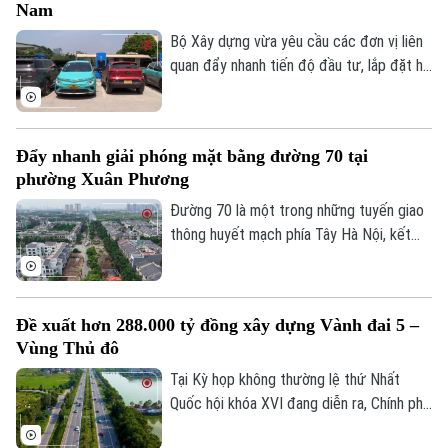
Nam
phân luồng đảm bảo an toàn giao thông
tại đây.
Bộ Xây dựng vừa yêu cầu các đơn vị liên
quan đẩy nhanh tiến độ đầu tư, lắp đặt hệ
thống trạm sạc xe điện tại các trạm dừng
nghỉ trên tuyến cao tốc Bắc - Nam phía
Đông, đáp ứng nhu cầu sử dụng phương
Đẩy nhanh giải phóng mặt bằng đường 70 tại
tiện điện đang ngày càng gia tăng.
phường Xuân Phương
Đường 70 là một trong những tuyến giao
thông huyết mạch phía Tây Hà Nội, kết
nối nhiều khu đô thị, khu công nghiệp và
các tuyến vành đai. Tuy nhiên, nhiều năm
qua, tình trạng quá tải, ùn tắc kéo dài đã
Đề xuất hơn 288.000 tỷ đồng xây dựng Vành đai 5 –
ảnh hưởng lớn đến việc đi lại và phát triển
Bản quyền thuộc về Cơ quan Báo và Phát thanh Truyền hình Hà Nội Giấy
Vùng Thủ đô
kinh tế-xã hội của khu vực. Để sớm triển
phép số: Số 63/GP-TTDT, cấp ngày 10/05/2023
khai dự án mở rộng tuyến đường, công
Tại Kỳ họp không thường lệ thứ Nhất
TRANG THÔNG TIN ĐIỆN TỬ
tác GPMB đang được phường Xuân
Quốc hội khóa XVI đang diễn ra, Chính phủ
Phương tập trung đẩy nhanh tiến độ.
đã trình Quốc hội xem xét chủ trương đầu
CỦA CƠ QUAN BÁO VÀ PHÁT THANH TRUYỀN HÌNH HÀ NỘI