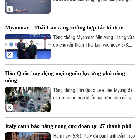
lượng, phân bón và vật liệu công nghiệp
trên toàn cầu đang chịu cú sốc lớn do
các hoạt động vận tải biển qua Eo biển
Myanmar - Thái Lan tăng cường hợp tác kinh tế
Hormuz bị gián đoạn.
Tổng thống Myanmar Min Aung Hlaing vừa
có chuyến thăm Thái Lan vào ngày 6/8.
Liên hệ đường dây nóng (bấm để gọi)
Chuyến thăm này nằm trong chuỗi nỗ lực
Tòa soạn
Tòa soạn
của Bangkok nhằm thúc đẩy sự kết nối
trở lại giữa nước này với khối ASEAN.
0865.116.699 (hotline)
0865.116.699
Hàn Quốc huy động mọi nguồn lực ứng phó nắng
nóng
Tổng thống Hàn Quốc Lee Jae Myung đã
chủ trì cuộc họp khẩn cấp ứng phó nắng
nóng và chỉ đạo huy động toàn bộ nhân
lực, tài nguyên hiện có để đối phó. Đợt
nắng nóng gay gắt tại quốc gia này dự
Italy cảnh báo nắng nóng cực đoan tại 27 thành phố
báo đạt đỉnh tại thủ đô Seoul trong ngày
6/8, với nhiệt độ có thể lên tới 39 độ C.
Hôm nay (6/8), Italy đã ban hành cảnh báo