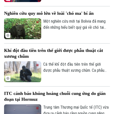
tưởng cuộc xung đột quân sự với Iran sẽ
sớm kết thúc, dù cho biết lực lượng Mỹ
Nghiên cứu quy mô lớn về loài 'chó ma' bí ẩn
đang gặp vấn đề về nguồn cung một số
loại vũ khí.
Một nghiên cứu mới tại Bolivia đã mang
đến những hiểu biết quý giá về chó tai
ngắn – loài thú hoang dã được mệnh danh
là "chó ma" của rừng Amazon do rất hiếm
khi xuất hiện trước mắt con người. Thông
Khỉ đột đầu tiên trên thế giới được phẫu thuật cắt
qua hàng nghìn bức ảnh từ hệ thống bẫy
xương chũm
ảnh, các nhà khoa học đã có thêm hình
dung về tập tính và môi trường sống của
Cá thể khỉ đột đầu tiên trên thế giới
một trong những loài chó hoang dã ít
được phẫu thuật xương chũm. Ca phẫu
được biết đến nhất ở khu vực Mỹ Latinh.
thuật mang tính đột phá này được thực
hiện tại Công viên Safari thuộc Sở thú
San Diego ở bang California, Mỹ nhằm
ITC cảnh báo khủng hoảng chuỗi cung ứng do gián
điều trị tình trạng nhiễm trùng đã lan đến
đoạn tại Hormuz
một phần hộp sọ của con vật.
Trung tâm Thương mại Quốc tế (ITC) vừa
đưa ra cảnh báo rằng nguồn cung năng