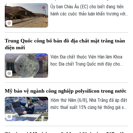
quỵ cho bà.
Ủy ban Châu Âu (EC) cho biết đang tiến
hành các cuộc thảo luận khẩn trương với
Tây Ban Nha về một gói hỗ trợ tài chính
bổ sung dành cho vùng lãnh thổ Ceuta.
Động thái này diễn ra sau khi ghi nhận
Trung Quốc công bố bản đồ địa chất mặt trăng toàn
khoảng 72.000 người di cư vượt biên từ
diện mới
Maroc vào khu vực này trong một đợt
biến động chưa từng có tiền lệ.
Viện Địa chất thuộc Viện Hàn lâm Khoa
học Địa chất Trung Quốc mới đây cho
biết một nhóm nghiên cứu của nước này
đã hoàn thành bản đồ địa chất cập nhật
toàn bộ bề mặt Mặt Trăng với tỷ lệ 1:5
Mỹ bảo vệ ngành công nghiệp polysilicon trong nước
triệu. Đây được xem là bước tiến khoa
học quan trọng giúp viết lại lịch sử địa
Hôm thứ Năm (6/8), Nhà Trắng đã áp đặt
chất của thiên thể này dựa trên những dữ
mức thuế suất 15% cùng hệ thống giá sàn
liệu nghiên cứu tiên tiến nhất.
mới đối với các sản phẩm làm từ
polysilicon – loại nguyên liệu thô then
chốt cho ngành bán dẫn và sản xuất tấm