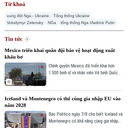
Từ khoá
xung đột Nga - Ukraine
Tổng thống Ukraine
Volodymyr Zelensky
NGa
tổng thống Nga Vladimir Putin
Tin tức
Mexico triển khai quân đội bảo vệ hoạt động xuất
khẩu bơ
Chính quyền Mexico đã triển khai hơn
1.500 binh sĩ và nhân viên Vệ binh Quốc
gia tới bang Michoacan – khu vực sản
xuất bơ trọng điểm ở miền Tây nước này,
nhằm ngăn chặn tình trạng tống tiền và
Iceland và Montenegro có thể cùng gia nhập EU vào
bạo lực của các băng nhóm tội phạm ảnh
năm 2028
hưởng tới hoạt động xuất khẩu quả bơ
sang Mỹ.
Báo Politico ngày 7/8 cho biết Iceland và
Montenegro có khả năng cùng gia nhập
Chuyên mục
Liên minh châu Âu (EU) vào năm 2028.