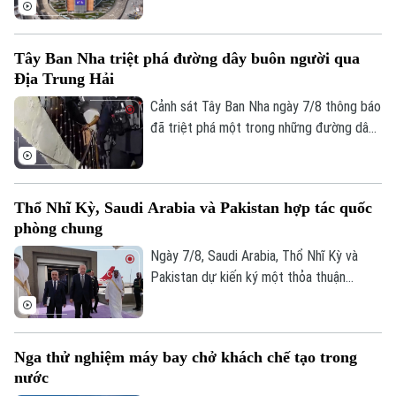
Kịch bản này sẽ phụ thuộc vào kết quả
Thời sự
cuộc trưng cầu dân ý tại Iceland về việc
Tây Ban Nha triệt phá đường dây buôn người qua
nối lại đàm phán gia nhập EU vào cuối
Hà Nội
Hà Nội
Địa Trung Hải
tháng này.
Cảnh sát Tây Ban Nha ngày 7/8 thông báo
Chính trị
Nhịp sống Hà Nội
Thế giới
đã triệt phá một trong những đường dây
buôn người lớn nhất hoạt động trên tuyến
Xã hội
Người Hà Nội
Địa Trung Hải, bắt giữ 78 đối tượng và
Tin tức
Kinh tế
thu giữ 18 tàu cao tốc.
An ninh trật tự
Khoảnh khắc Hà Nội
Thổ Nhĩ Kỳ, Saudi Arabia và Pakistan hợp tác quốc
Quân sự
Tin tức
Nhà đất
phòng chung
Công nghệ
Ẩm thực
Hồ sơ
Ngày 7/8, Saudi Arabia, Thổ Nhĩ Kỳ và
Cafe sáng
Tin tức
Tàu và Xe
Pakistan dự kiến ký một thỏa thuận
Người Việt 4 phương
phòng thủ chung tại thành phố Jeddah
Tài chính Ngân hàng
Đầu tư
của Saudi Arabia, nhằm tăng cường quan
Ô tô
Giáo dục
hệ an ninh giữa ba nước.
Doanh nghiệp
Căn hộ
Nga thử nghiệm máy bay chở khách chế tạo trong
Tàu
Tin tức
Văn hóa
nước
Đất đai