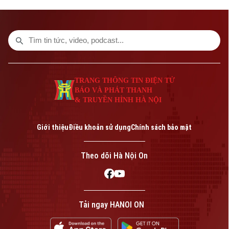
so với năm ngoái. Tuyên bố được đưa ra
vào thời điểm Nga đang gia tăng các
cuộc tập kích vào nhiều thành phố của
Ukraine, trong khi hệ thống phòng không
của Kiev nhiều lần bất lực trước tên lửa
mà Moscow phóng lên.
TRANG THÔNG TIN ĐIỆN TỬ
BÁO VÀ PHÁT THANH
& TRUYỀN HÌNH HÀ NỘI
Giới thiệu
Điều khoản sử dụng
Chính sách bảo mật
Theo dõi Hà Nội On
Tải ngay HANOI ON