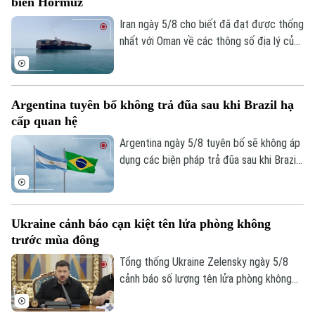
biển Hormuz
TRANG THÔNG TIN ĐIỆN TỬ
Iran ngày 5/8 cho biết đã đạt được thống
CỦA CƠ QUAN BÁO VÀ PHÁT THANH TRUYỀN HÌNH HÀ NỘI
nhất với Oman về các thông số địa lý của
Số 3-5 Huỳnh Thúc Kháng-Phường Láng-Hà Nội
tuyến hàng hải mới qua eo biển Hormuz -
Giám đốc: VŨ MINH TUẤN
một trong những tuyến vận tải năng lượng
quan trọng nhất thế giới.
Phó Giám đốc: Nguyễn Kim Khiêm, Nguyễn Minh Đức, Nguyễn Thành Lợi
Argentina tuyên bố không trả đũa sau khi Brazil hạ
cấp quan hệ
Argentina ngày 5/8 tuyên bố sẽ không áp
dụng các biện pháp trả đũa sau khi Brazil
hạ cấp quan hệ song phương xuống cấp
Đại biện lâm thời. Buenos Aires cho rằng,
đây là quyết định đơn phương của Brasilia
Ukraine cảnh báo cạn kiệt tên lửa phòng không
và khẳng định không muốn làm gia tăng
trước mùa đông
căng thẳng giữa hai nước láng giềng.
Tổng thống Ukraine Zelensky ngày 5/8
cảnh báo số lượng tên lửa phòng không
mà các đồng minh cung cấp cho nước này
đã sụt giảm nghiêm trọng, chỉ bằng 1/3