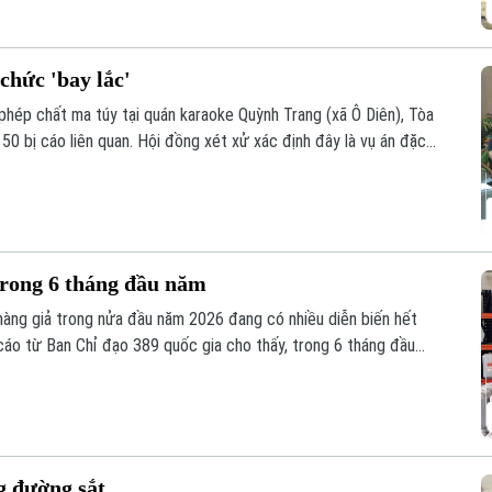
chức 'bay lắc'
phép chất ma túy tại quán karaoke Quỳnh Trang (xã Ô Diên), Tòa
50 bị cáo liên quan. Hội đồng xét xử xác định đây là vụ án đặc
ng thời gian dài dưới vỏ bọc kinh doanh karaoke.
trong 6 tháng đầu năm
à hàng giả trong nửa đầu năm 2026 đang có nhiều diễn biến hết
cáo từ Ban Chỉ đạo 389 quốc gia cho thấy, trong 6 tháng đầu
 hiện và xử lý gần 68.000 vụ vi phạm, tăng hơn 36% so với cùng
g đường sắt