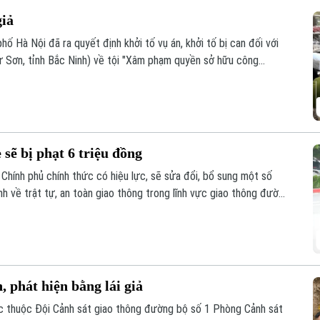
giả
ố Hà Nội đã ra quyết định khởi tố vụ án, khởi tố bị can đối với
 Sơn, tỉnh Bắc Ninh) về tội "Xâm phạm quyền sở hữu công
 sẽ bị phạt 6 triệu đồng
Chính phủ chính thức có hiệu lực, sẽ sửa đổi, bổ sung một số
nh về trật tự, an toàn giao thông trong lĩnh vực giao thông đường
lái xe. Trong đó, đáng chú ý là hành vi dán đề can, thay đổi biển
, phát hiện bằng lái giả
c thuộc Đội Cảnh sát giao thông đường bộ số 1 Phòng Cảnh sát