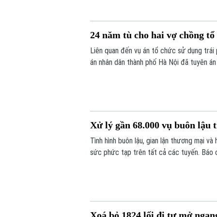
24 năm tù cho hai vợ chồng tổ 
Liên quan đến vụ án tổ chức sử dụng trái 
án nhân dân thành phố Hà Nội đã tuyên án 
biệt nghiêm trọng, có tổ chức, diễn ra tro
Xử lý gần 68.000 vụ buôn lậu 
Tình hình buôn lậu, gian lận thương mại v
sức phức tạp trên tất cả các tuyến. Báo 
năm, lực lượng chức năng cả nước đã phát
kỳ năm ngoái.
Xoá bỏ 1824 lối đi tự mở ngan