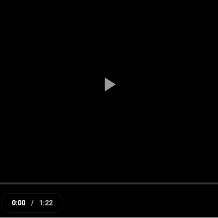
Play
Video
0:00
/
1:22
e
Current
Duration