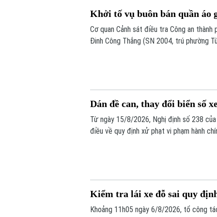
Khởi tố vụ buôn bán quần áo 
Cơ quan Cảnh sát điều tra Công an thành ph
Đinh Công Thắng (SN 2004, trú phường Từ
nghiệp".
Dán đề can, thay đổi biển số xe
Từ ngày 15/8/2026, Nghị định số 238 của 
điều về quy định xử phạt vi phạm hành chí
bộ như: trừ điểm, phục hồi điểm giấy phép 
số xe sẽ bị phạt 6 triệu đồng.
Kiểm tra lái xe đỗ sai quy định
Khoảng 11h05 ngày 6/8/2026, tổ công tá