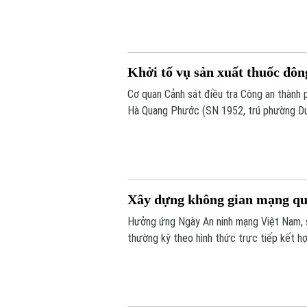
chiêu trò đối phó tinh vi.
Khởi tố vụ sản xuất thuốc đôn
Cơ quan Cảnh sát điều tra Công an thành ph
Hà Quang Phước (SN 1952, trú phường Dươn
Phú Thọ) về hành vi "Sản xuất, buôn bán h
sự.
Xây dựng không gian mạng quố
Hưởng ứng Ngày An ninh mạng Việt Nam, s
thường kỳ theo hình thức trực tiếp kết h