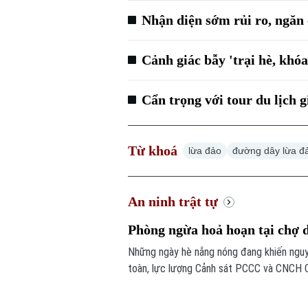
Nhận diện sớm rủi ro, ngăn 
Cảnh giác bẫy 'trại hè, khó
Cẩn trọng với tour du lịch 
Từ khoá
lừa đảo
đường dây lừa đ
An ninh trật tự
Phòng ngừa hoả hoạn tại chợ 
Những ngày hè nắng nóng đang khiến nguy
toàn, lực lượng Cảnh sát PCCC và CNCH C
các vi phạm nhằm hạn chế nguy cơ cháy n