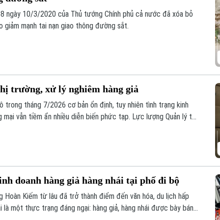
58 ngày 10/3/2020 của Thủ tướng Chính phủ cả nước đã xóa bỏ
éo giảm mạnh tai nạn giao thông đường sắt.
hị trường, xử lý nghiêm hàng giả
ô trong tháng 7/2026 cơ bản ổn định, tuy nhiên tình trạng kinh
g mại vẫn tiềm ẩn nhiều diễn biến phức tạp. Lực lượng Quản lý thị
m soát, đặc biệt là trên môi trường thương mại điện tử.
inh doanh hàng giả hàng nhái tại phố đi bộ
Hoàn Kiếm từ lâu đã trở thành điểm đến văn hóa, du lịch hấp
i là một thực trạng đáng ngại: hàng giả, hàng nhái được bày bán
dù lực lượng chức năng đã kiểm tra nhưng đều khó xử lý bởi những