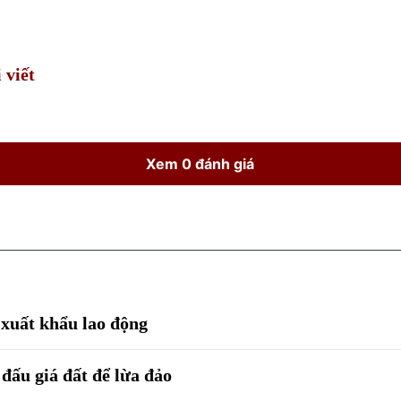
Time
 viết
Xem 0 đánh giá
 xuất khẩu lao động
đấu giá đất để lừa đảo