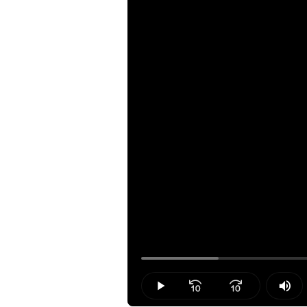
Loaded
:
12.05%
Play
Mut