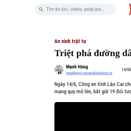
Thứ Bảy
THỜI SỰ
HÀ NỘI
THẾ GIỚI
08 Tháng 08, 2026
Hà Nội
Nhịp sống Hà Nộ
Tin tức
An ninh trật tự
Triệt phá đường dâ
Chính trị
Người Hà Nội
Quân s
Mạnh Hùng
Xã hội
Khoảnh khắc Hà 
Hồ sơ
14/06
manhhung.nguyen@daihanoi.vn
An ninh trật tự
Ẩm thực
Người V
Ngày 14/6, Công an tỉnh Lào Cai ch
mạng quy mô lớn, bắt giữ 19 đối tư
Công nghệ
Skip Ad