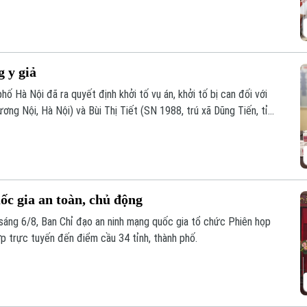
g y giả
ố Hà Nội đã ra quyết định khởi tố vụ án, khởi tố bị can đối với
g Nội, Hà Nội) và Bùi Thị Tiết (SN 1988, trú xã Dũng Tiến, tỉnh
àng giả là thuốc chữa bệnh" theo khoản 1, Điều 194 Bộ luật Hình
c gia an toàn, chủ động
áng 6/8, Ban Chỉ đạo an ninh mạng quốc gia tổ chức Phiên họp
ợp trực tuyến đến điểm cầu 34 tỉnh, thành phố.