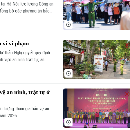
tại Hà Nội, lực lượng Công an
i đồng bộ các phương án bảo
 vi vi phạm
dự thảo Nghị quyết quy định
nh vực an ninh trật tự, an
thể hóa cơ chế đặc thù từ
vệ an ninh, trật tự ở
ực lượng tham gia bảo vệ an
 năm 2026.