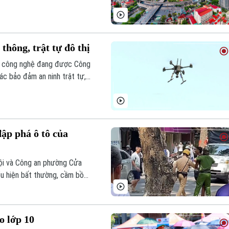
an ninh, trật tự và an toàn
hông, trật tự đô thị
ạo, công nghệ đang được Công
c bảo đảm an ninh trật tự,
 phường Tây Hồ và Hoàn Kiếm
n vi phạm từ sớm, từ xa.
ập phá ô tô của
ội và Công an phường Cửa
u hiện bất thường, cầm bồ
ngã tư Phan Đình Phùng - Hòe
o lớp 10