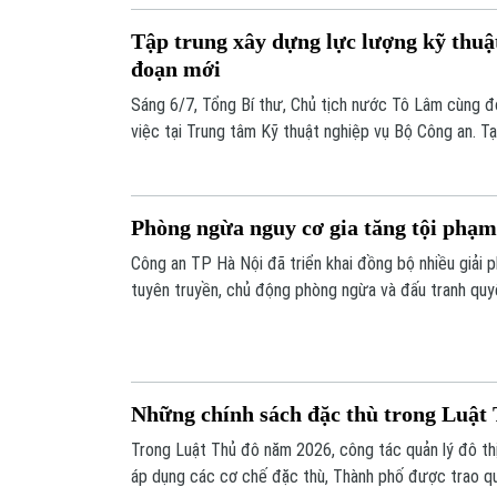
Tập trung xây dựng lực lượng kỹ thuật
đoạn mới
Sáng 6/7, Tổng Bí thư, Chủ tịch nước Tô Lâm cùng đ
việc tại Trung tâm Kỹ thuật nghiệp vụ Bộ Công an. Tại
Chủ tịch nước Tô Lâm nhấn mạnh, công tác kỹ thuật 
thành “tai, mắt, dây thần kinh” trong bảo vệ an ninh q
toàn xã hội.
Phòng ngừa nguy cơ gia tăng tội phạ
Công an TP Hà Nội đã triển khai đồng bộ nhiều giải 
tuyên truyền, chủ động phòng ngừa và đấu tranh quyết
góp phần giữ vững an ninh trật tự. Tuy nhiên, bên cạ
cơ quan chức năng thì mỗi gia đình, mỗi thanh thiếu 
thức, hạn chế thấp nhất các nguy cơ phát sinh tội ph
Những chính sách đặc thù trong Luật
Trong Luật Thủ đô năm 2026, công tác quản lý đô t
áp dụng các cơ chế đặc thù, Thành phố được trao qu