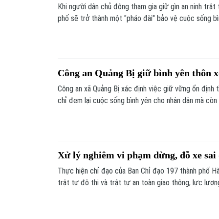
Khi người dân chủ động tham gia giữ gìn an ninh trật
phố sẽ trở thành một "pháo đài" bảo vệ cuộc sống b
Thiện, phong trào Toàn dân bảo vệ an ninh Tổ quốc 
những việc làm thiết thực, tạo sự gắn kết chặt chẽ 
nhân dân.
Công an Quảng Bị giữ bình yên thôn 
Công an xã Quảng Bị xác định việc giữ vững ổn định tì
chỉ đem lại cuộc sống bình yên cho nhân dân mà còn 
mạnh, thu hút đầu tư và thúc đẩy phát triển kinh tế -
Xử lý nghiêm vi phạm dừng, đỗ xe sai
Thực hiện chỉ đạo của Ban Chỉ đạo 197 thành phố H
trật tự đô thị và trật tự an toàn giao thông, lực lượ
kiểm tra, xử lý nghiêm các hành vi dừng, đỗ phương ti
tuyến phố.