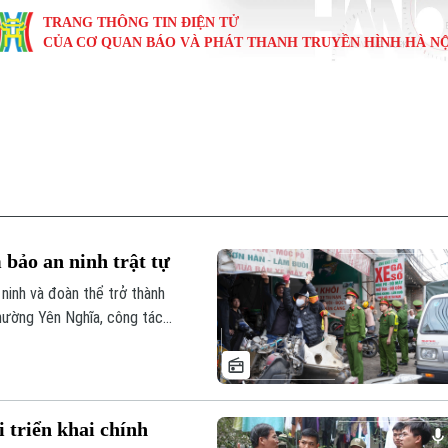
TRANG THÔNG TIN ĐIỆN TỬ
CỦA CƠ QUAN BÁO VÀ PHÁT THANH TRUYỀN HÌNH HÀ NỘ
KINH TẾ
NHÀ ĐẤT
TÀU VÀ XE
GIÁO DỤC
VĂN HÓA
SỨC KHỎ
i
Tin tức
Tin tức
Ô tô
Tin tức
Tin tức
Y tế
ự
Cafe sáng
Đầu tư
Tàu
Tuyển sinh
Làng nghề
Dinh dư
Nội
Tài chính Ngân hàng
Căn hộ
Xe máy
Hướng nghiệp
Di tích
Tư vấn 
 bảo an ninh trật tự
iệt 4 phương
Doanh nghiệp
Đất đai
Thị trường
 ninh và đoàn thể trở thành
phường Yên Nghĩa, công tác
Kinh nghiệm
Đánh giá
 chặt chẽ giữa Công an
 sở.
i triển khai chính