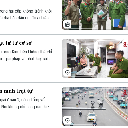
ương hai cấp không tránh khỏi
i địa bàn dân cư. Tuy nhiên,
 chiến sĩ, cùng sự chung tay
oàn thể tại cơ sở đang góp
ư của phường Yên Nghĩa (Hà
t tự từ cơ sở
hường Kim Liên không thể chỉ
ác giải pháp và phát huy sức
c bảo đảm an ninh, trật tự
ở.
 ninh trật tự
giai đoạn 2, nâng tổng số
 Nội không chỉ nâng cao hiệu
g dụng trí tuệ nhân tạo trong