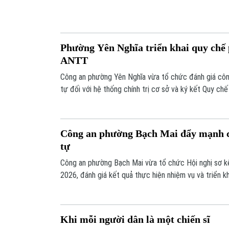
tự và giao thông luôn ở mức cao. Trong bối cảnh đó,
đạo 197 cùng các lực lượng chức năng phường Kim L
nhiều giải pháp để giữ vững ổn định địa bàn.
Phường Yên Nghĩa triển khai quy chế
ANTT
Công an phường Yên Nghĩa vừa tổ chức đánh giá côn
tự đối với hệ thống chính trị cơ sở và ký kết Quy ch
bảo an ninh trật tự trên địa bàn.
Công an phường Bạch Mai đẩy mạnh cô
tự
Công an phường Bạch Mai vừa tổ chức Hội nghị sơ k
2026, đánh giá kết quả thực hiện nhiệm vụ và triển 
tháng cuối năm.
Khi mỗi người dân là một chiến sĩ