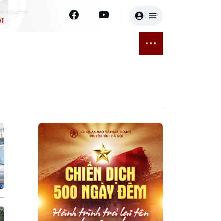
I
E
THỂ THAO
GIẢI TRÍ
ĐÃ PHÁT SÓNG
Bóng đá
Tin tức
ỡng
Quần vợt
Sao
sức khỏe
Golf
Điện ảnh
Thời trang
Âm nhạc