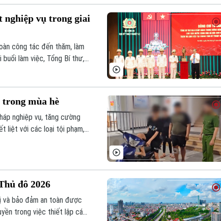
 nghiệp vụ trong giai
oàn công tác đến thăm, làm
 buổi làm việc, Tổng Bí thư,
nghiệp vụ phải thực sự trở
uốc gia, bảo đảm trật tự, an
m trong mùa hè
pháp nghiệp vụ, tăng cường
 liệt với các loại tội phạm,
nh sự vào cuộc quyết liệt của
niên cũng cần nâng cao ý
ạm.
 Thủ đô 2026
hị và bảo đảm an toàn được
yền trong việc thiết lập các