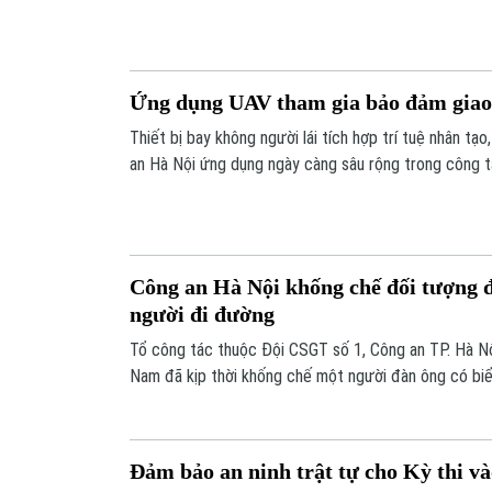
biện pháp hành chính để siết chặt kỷ cương, giữ vững 
xã hội.
Ứng dụng UAV tham gia bảo đảm giao t
Thiết bị bay không người lái tích hợp trí tuệ nhân t
an Hà Nội ứng dụng ngày càng sâu rộng trong công tá
an toàn giao thông. Việc thử nghiệm UAV AI tại hai
được kỳ vọng sẽ hỗ trợ lực lượng chức năng phát hiệ
Công an Hà Nội khống chế đối tượng đ
người đi đường
Tổ công tác thuộc Đội CSGT số 1, Công an TP. Hà N
Nam đã kịp thời khống chế một người đàn ông có biể
cào đe dọa, đập phá phương tiện của người dân tại 
Nhai (Hà Nội) vào trưa 31/5.
Đảm bảo an ninh trật tự cho Kỳ thi và