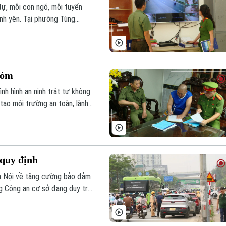
 tự, mỗi con ngõ, mỗi tuyến
ình yên. Tại phường Tùng
đang lan tỏa mạnh mẽ bằng
giữa lực lượng Công an và
xóm
nh hình an ninh trật tự không
tạo môi trường an toàn, lành
 xã hội của địa phương.
 quy định
à Nội về tăng cường bảo đảm
ng Công an cơ sở đang duy trì
ện sai quy định trên nhiều