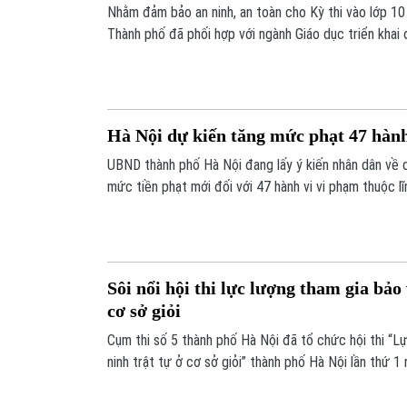
Nhằm đảm bảo an ninh, an toàn cho Kỳ thi vào lớp 10 
Thành phố đã phối hợp với ngành Giáo dục triển kha
vệ, kiểm tra, giám sát tại tất cả các điểm thi.
Hà Nội dự kiến tăng mức phạt 47 hành
UBND thành phố Hà Nội đang lấy ý kiến nhân dân về 
mức tiền phạt mới đối với 47 hành vi vi phạm thuộc lĩ
toàn xã hội và giao thông đường bộ. Đây là bước cụ 
Luật Thủ đô năm 2026.
Sôi nổi hội thi lực lượng tham gia bảo 
cơ sở giỏi
Cụm thi số 5 thành phố Hà Nội đã tổ chức hội thi “L
ninh trật tự ở cơ sở giỏi” thành phố Hà Nội lần thứ 1