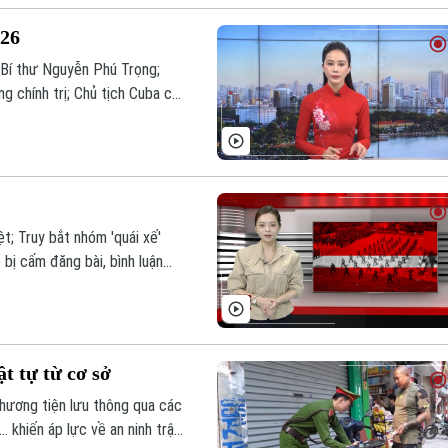
026
Bí thư Nguyễn Phú Trọng;
g chính trị; Chủ tịch Cuba chỉ
 nội dung đáng chú ý trong
; Truy bắt nhóm 'quái xế'
bị cấm đăng bài, bình luận
ng Bản tin 141 hôm nay.
t tự từ cơ sở
phương tiện lưu thông qua các
khiến áp lực về an ninh trật