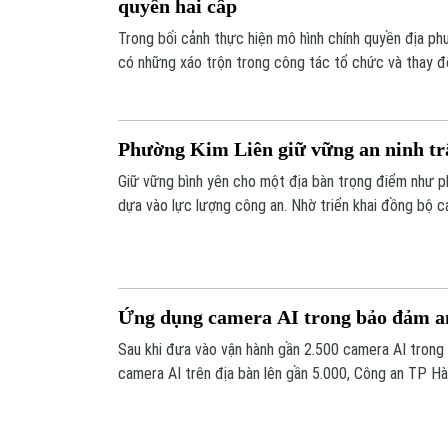
quyền hai cấp
Trong bối cảnh thực hiện mô hình chính quyền địa ph
có những xáo trộn trong công tác tổ chức và thay đổ
phát huy vai trò tinh thần trách nhiệm của mỗi cán bộ
hỗ trợ của lực lượng an ninh cơ sở và các tổ chức đ
phần duy trì an ninh chính trị, trật tự địa bàn dân c
Phường Kim Liên giữ vững an ninh trậ
Giữ vững bình yên cho một địa bàn trọng điểm như p
dựa vào lực lượng công an. Nhờ triển khai đồng bộ c
mạnh tổng hợp từ chính quyền đến người dân, công tá
đô thị nơi đây đang ghi nhận nhiều điểm sáng từ cơ s
Ứng dụng camera AI trong bảo đảm an
Sau khi đưa vào vận hành gần 2.500 camera AI trong 
camera AI trên địa bàn lên gần 5.000, Công an TP Hà
quả quản lý, điều hành giao thông mà còn mở rộng ứn
công tác bảo đảm an ninh trật tự.