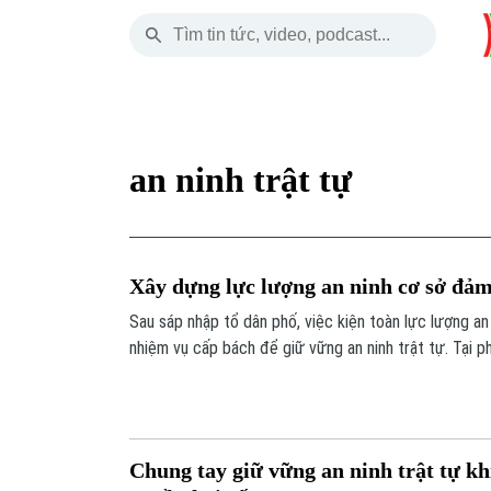
Thứ Bảy
THỜI SỰ
HÀ NỘI
THẾ GIỚI
08 Tháng 08, 2026
Hà Nội
Nhịp sống Hà Nộ
Tin tức
an ninh trật tự
Chính trị
Người Hà Nội
Quân s
Xã hội
Khoảnh khắc Hà 
Hồ sơ
Xây dựng lực lượng an ninh cơ sở đảm
An ninh trật tự
Ẩm thực
Người V
Sau sáp nhập tổ dân phố, việc kiện toàn lực lượng an
nhiệm vụ cấp bách để giữ vững an ninh trật tự. Tại 
Công nghệ
này đang được hiện thực hóa bằng quy chế phối hợp
phường với lực lượng hòa giải, bảo vệ và đoàn thể cơ
Chung tay giữ vững an ninh trật tự kh