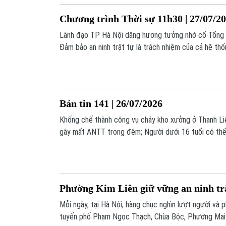
Chương trình Thời sự 11h30 | 27/07/2
Lãnh đạo TP Hà Nội dâng hương tưởng nhớ cố Tổng 
Đảm bảo an ninh trật tự là trách nhiệm của cả hệ thốn
trích chiến dịch gia tăng sức ép của Mỹ;... là một số
chương trình hôm nay.
Bản tin 141 | 26/07/2026
Khống chế thành công vụ cháy kho xưởng ở Thanh Liệt
gây mất ANTT trong đêm; Người dưới 16 tuổi có thể 
trên mạng xã hội... là những thông tin đáng chú ý tro
Phường Kim Liên giữ vững an ninh trậ
Mỗi ngày, tại Hà Nội, hàng chục nghìn lượt người và 
tuyến phố Phạm Ngọc Thạch, Chùa Bộc, Phương Mai… 