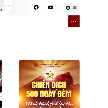
I
E
THỂ THAO
GIẢI TRÍ
ĐÃ PHÁT SÓNG
Bóng đá
Tin tức
ỡng
Quần vợt
Sao
sức khỏe
Golf
Điện ảnh
Thời trang
Âm nhạc