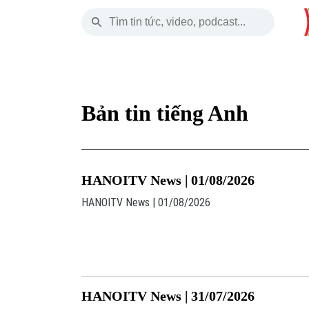
Thứ Bảy
THỜI SỰ
HÀ NỘI
THẾ GIỚI
08 Tháng 08, 2026
Hà Nội
Nhịp sống Hà Nộ
Tin tức
Bản tin tiếng Anh
Chính trị
Người Hà Nội
Quân s
Xã hội
Khoảnh khắc Hà 
Hồ sơ
HANOITV News | 01/08/2026
An ninh trật tự
Ẩm thực
Người V
HANOITV News | 01/08/2026
Công nghệ
HANOITV News | 31/07/2026