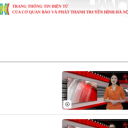
TRANG THÔNG TIN ĐIỆN TỬ
CỦA CƠ QUAN BÁO VÀ PHÁT THANH TRUYỀN HÌNH HÀ NỘ
KINH TẾ
NHÀ ĐẤT
TÀU VÀ XE
GIÁO DỤC
VĂN HÓA
SỨC KHỎ
i
Tin tức
Tin tức
Ô tô
Tin tức
Tin tức
Y tế
ự
Cafe sáng
Đầu tư
Tàu
Tuyển sinh
Làng nghề
Dinh dư
Nội
Tài chính Ngân hàng
Căn hộ
Xe máy
Hướng nghiệp
Di tích
Tư vấn 
iệt 4 phương
Doanh nghiệp
Đất đai
Thị trường
Kinh nghiệm
Đánh giá