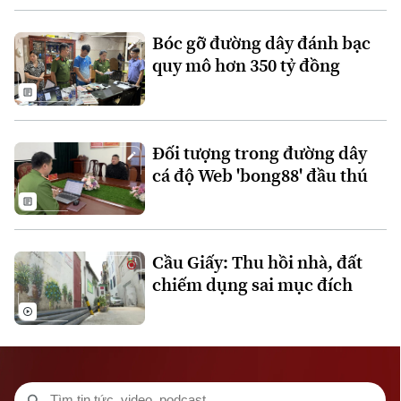
Bóc gỡ đường dây đánh bạc
quy mô hơn 350 tỷ đồng
Đối tượng trong đường dây
cá độ Web 'bong88' đầu thú
Cầu Giấy: Thu hồi nhà, đất
Liên hệ đường dây nóng (bấm để gọi)
chiếm dụng sai mục đích
Tòa soạn
Tòa soạn
0865.116.699 (hotline)
0865.116.699