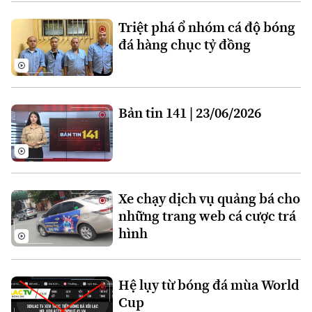
Triệt phá ổ nhóm cá độ bóng
đá hàng chục tỷ đồng
Bản tin 141 | 23/06/2026
Chuyên mục
Xe chạy dịch vụ quảng bá cho
những trang web cá cược trá
Thời sự
hình
Hà Nội
Hà Nội
Hệ lụy từ bóng đá mùa World
Chính trị
Cup
Nhịp sống Hà Nội
Thế giới