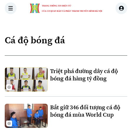
TRANG THÔNG TIN ĐIỆN TỬ
CỦA CƠ QUAN BÁO VÀ PHÁT THANH TRUYỀN HÌNH HÀ NỘI
THỜI SỰ
HÀ NỘI
THẾ GIỚI
KINH TẾ
NHÀ ĐẤT
Cá độ bóng đá
Triệt phá đường dây cá độ
bóng đá hàng tỷ đồng
Bắt giữ 346 đối tượng cá độ
bóng đá mùa World Cup
Xu hướng