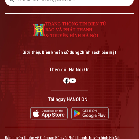
TRANG THÔNG TIN ĐIỆN TỬ
BÁO VÀ PHÁT THANH
& TRUYỀN HÌNH HÀ NỘI
Giới thiệu
Điều khoản sử dụng
Chính sách bảo mật
Theo dõi Hà Nội On
Bản quyền thuộc về Cơ quan Báo và Phát thanh Truyền hình Hà Nội Giấy
phép số: Số 63/GP-TTDT, cấp ngày 10/05/2023
TRANG THÔNG TIN ĐIỆN TỬ
CỦA CƠ QUAN BÁO VÀ PHÁT THANH TRUYỀN HÌNH HÀ NỘI
Tải ngay HANOI ON
Số 3-5 Huỳnh Thúc Kháng-Phường Láng-Hà Nội
Giám đốc: NGUYỄN THANH LIÊM
Phó Giám đốc: Nguyễn Kim Khiêm, Nguyễn Minh Đức, Nguyễn Thành Lợi
Bản quyền thuộc về Cơ quan Báo và Phát thanh Truyền hình Hà Nội