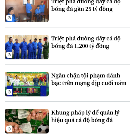
Triệt phá đường dây cá độ
bóng đá gần 25 tỷ đồng
Tư vấn sức khỏe
Quần vợt
Tin tức
Đã phát sóng
Golf
Sao
Triệt phá đường dây cá độ
Điện ảnh
bóng đá 1.200 tỷ đồng
Thời trang
Âm nhạc
Ngăn chặn tội phạm đánh
bạc trên mạng dịp cuối năm
Khung pháp lý để quản lý
Theo dõi Hà Nội On
hiệu quả cá độ bóng đá