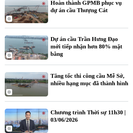
Hoàn thành GPMB phục vụ
Đất đai
Xe máy
dự án cầu Thượng Cát
Tuyển sinh
Tin tức
Sức khỏe
Kinh nghiệm
Thị trường
Hướng nghiệp
Làng nghề
Y tế
Thể thao
Đánh giá
Dự án cầu Trần Hưng Đạo
Di tích
Dinh dưỡng
mới tiếp nhận hơn 80% mặt
Bóng đá
Giải trí
bằng
Tư vấn sức khỏe
Quần vợt
Tin tức
Đã phát sóng
Golf
Tăng tốc thi công cầu Mễ Sở,
Sao
nhiều hạng mục đã thành hình
Điện ảnh
Thời trang
Chương trình Thời sự 11h30 |
Âm nhạc
03/06/2026