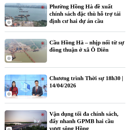
Phường Hồng Hà đề xuất
chính sách đặc thù hỗ trợ tái
định cư hai dự án cầu
Cầu Hồng Hà – nhịp nối từ sự
đồng thuận ở xã Ô Diên
Bản quyền thuộc về Cơ quan Báo và Phát thanh Truyền hình Hà Nội Giấy
phép số: Số 63/GP-TTDT, cấp ngày 10/05/2023
TRANG THÔNG TIN ĐIỆN TỬ
Chương trình Thời sự 18h30 |
CỦA CƠ QUAN BÁO VÀ PHÁT THANH TRUYỀN HÌNH HÀ NỘI
Số 3-5 Huỳnh Thúc Kháng-Phường Láng-Hà Nội
14/04/2026
Giám đốc: VŨ MINH TUẤN
Phó Giám đốc: Nguyễn Kim Khiêm, Nguyễn Minh Đức, Nguyễn Thành Lợi
Vận dụng tối đa chính sách,
đẩy nhanh GPMB hai cầu
vượt sông Hồng