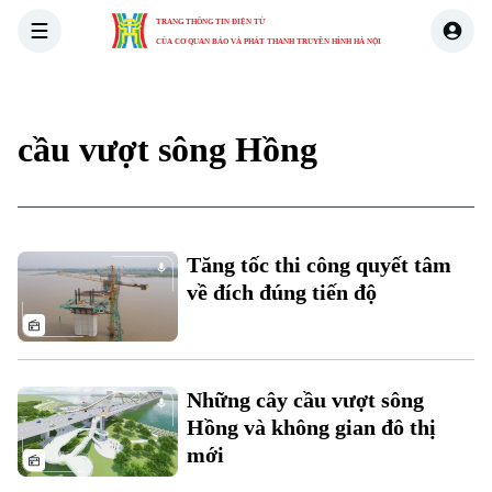
TRANG THÔNG TIN ĐIỆN TỬ
CỦA CƠ QUAN BÁO VÀ PHÁT THANH TRUYỀN HÌNH HÀ NỘI
THỜI SỰ
HÀ NỘI
THẾ GIỚI
KINH TẾ
NHÀ ĐẤT
cầu vượt sông Hồng
Tăng tốc thi công quyết tâm
về đích đúng tiến độ
Những cây cầu vượt sông
Hồng và không gian đô thị
mới