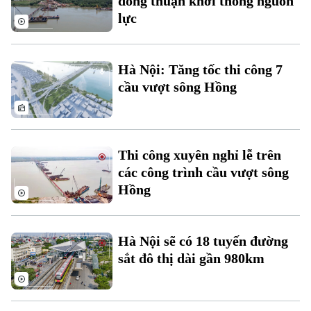
đồng thuận khơi thông nguồn
lực
Hà Nội: Tăng tốc thi công 7
cầu vượt sông Hồng
Liên hệ đường dây nóng (bấm để gọi)
Tòa soạn
Tòa soạn
Thi công xuyên nghỉ lễ trên
0865.116.699 (hotline)
0865.116.699
các công trình cầu vượt sông
Hồng
Hà Nội sẽ có 18 tuyến đường
sắt đô thị dài gần 980km