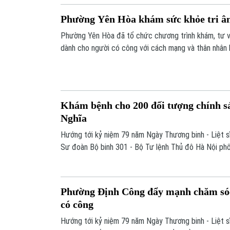
Phường Yên Hòa khám sức khỏe tri ân
Phường Yên Hòa đã tổ chức chương trình khám, tư 
dành cho người có công với cách mạng và thân nhân l
hàng tháng. Đây là hoạt động thiết thực thể hiện đạ
phần chăm lo đời sống sức khỏe cho các gia đình, ch
truyền thống đền ơn đáp nghĩa của dân tộc.
Khám bệnh cho 200 đối tượng chính 
Nghĩa
Hướng tới kỷ niệm 79 năm Ngày Thương binh - Liệt s
Sư đoàn Bộ binh 301 - Bộ Tư lệnh Thủ đô Hà Nội ph
Nghĩa tổ chức khám bệnh, tư vấn sức khỏe, cấp thuố
chính sách trên địa bàn.
Phường Định Công đẩy mạnh chăm sóc
có công
Hướng tới kỷ niệm 79 năm Ngày Thương binh - Liệt s