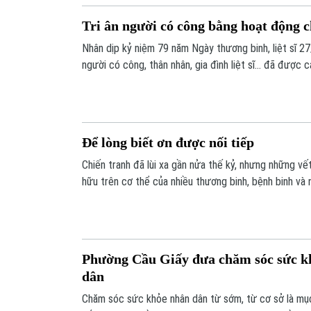
Tri ân người có công bằng hoạt động 
Nhân dịp kỷ niệm 79 năm Ngày thương binh, liệt sĩ 27
người có công, thân nhân, gia đình liệt sĩ… đã được c
phố Hà Nội triển khai sâu rộng, góp phần lan tỏa đạo
thể hiện trách nhiệm và tình cảm của toàn xã hội. Mộ
khám sức khỏe chủ động cho người có công với các
Để lòng biết ơn được nối tiếp
Chiến tranh đã lùi xa gần nửa thế kỷ, nhưng những vế
hữu trên cơ thể của nhiều thương binh, bệnh binh và 
quan tâm không chỉ là những lời tri ân trong dịp 27/
những việc làm thiết thực, trong đó có chăm sóc sứ
Phường Cầu Giấy đưa chăm sóc sức k
dân
Chăm sóc sức khỏe nhân dân từ sớm, từ cơ sở là mục