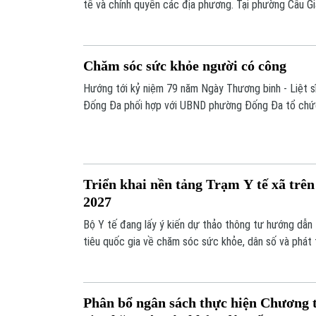
tế và chính quyền các địa phương. Tại phường Cầu G
khỏe định kỳ miễn phí đang được triển khai với nhiều h
người dân, đặc biệt là người cao tuổi và các đối tượ
dịch vụ y tế thuận lợi hơn.
Chăm sóc sức khỏe người có công
Hướng tới kỷ niệm 79 năm Ngày Thương binh - Liệt s
Đống Đa phối hợp với UBND phường Đống Đa tổ chức
sức khỏe miễn phí dành cho thương binh, bệnh binh v
mạng trên địa bàn.
Triển khai nền tảng Trạm Y tế xã trê
2027
Bộ Y tế đang lấy ý kiến dự thảo thông tư hướng dẫn
tiêu quốc gia về chăm sóc sức khỏe, dân số và phát 
Một trong những nội dung đáng chú ý là mục tiêu đ
xã trên cả nước sẽ triển khai nền tảng Trạm Y tế xã,
toàn dân.
Phân bổ ngân sách thực hiện Chương t