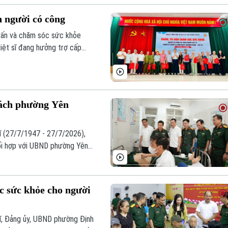
 người có công
vấn và chăm sóc sức khỏe
iệt sĩ đang hưởng trợ cấp
o lý uống nước nhớ nguồn, góp
ính sách đồng thời lan tỏa
sách phường Yên
ĩ (27/7/1947 - 27/7/2026),
ối hợp với UBND phường Yên
c miễn phí cho 200 đối tượng
 sức khỏe cho người
ĩ, Đảng ủy, UBND phường Định