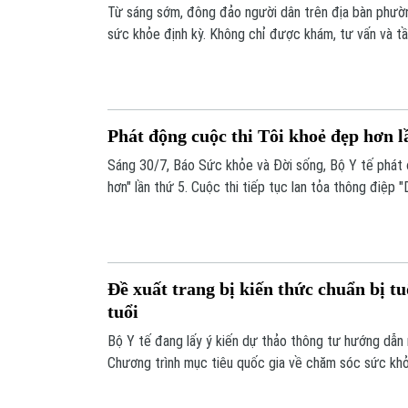
Từ sáng sớm, đông đảo người dân trên địa bàn phư
sức khỏe định kỳ. Không chỉ được khám, tư vấn và t
người dân còn được lập hồ sơ quản lý sức khỏe, góp 
và nâng cao chất lượng chăm sóc sức khỏe ngay từ 
Phát động cuộc thi Tôi khoẻ đẹp hơn l
Sáng 30/7, Báo Sức khỏe và Đời sống, Bộ Y tế phát 
hơn" lần thứ 5. Cuộc thi tiếp tục lan tỏa thông điệp 
động hợp lý", góp phần nâng cao nhận thức và thay đ
trong chăm sóc sức khỏe theo hướng chủ động phòn
Đề xuất trang bị kiến thức chuẩn bị tu
tuổi
Bộ Y tế đang lấy ý kiến dự thảo thông tư hướng dẫn
Chương trình mục tiêu quốc gia về chăm sóc sức khỏe
đoạn 2026-2035. Một trong những nội dung đáng chú ý
người dân thích ứng với quá trình già hóa dân số.