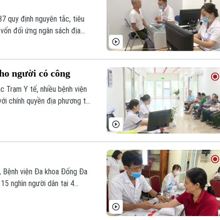
7 quy định nguyên tắc, tiêu
 vốn đối ứng ngân sách địa
ề chăm sóc sức khỏe, dân số
năm 2026 đến năm 2030.
ho người có công
c Trạm Y tế, nhiều bệnh viện
với chính quyền địa phương tổ
ó công và gia đình chính
c sức khỏe và tri ân những
, Bệnh viện Đa khoa Đống Đa
15 nghìn người dân tại 4
 và Láng. Bên cạnh các danh
ung sàng lọc sa sút trí tuệ,
cao tuổi.