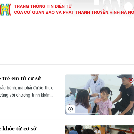
TRANG THÔNG TIN ĐIỆN TỬ
CỦA CƠ QUAN BÁO VÀ PHÁT THANH TRUYỀN HÌNH HÀ NỘ
KINH TẾ
NHÀ ĐẤT
TÀU VÀ XE
GIÁO DỤC
VĂN HÓA
SỨC KHỎ
i
Tin tức
Tin tức
Ô tô
Tin tức
Tin tức
Y tế
ự
Cafe sáng
Đầu tư
Tàu
Tuyển sinh
Làng nghề
Dinh dư
Nội
Tài chính Ngân hàng
Căn hộ
Xe máy
Hướng nghiệp
Di tích
Tư vấn 
 trẻ em từ cơ sở
iệt 4 phương
Doanh nghiệp
Đất đai
Thị trường
mắc bệnh, mà phải được thực
 cùng với chương trình khám
Kinh nghiệm
Đánh giá
ng đồng thời triển khai nhiều
g môi trường sống an toàn
 khỏe từ cơ sở