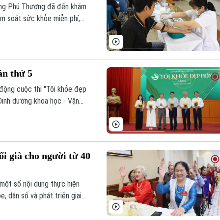
ờng Phú Thượng đã đến khám
ầm soát sức khỏe miễn phí,
phần phát hiện sớm bệnh lý
tuyến cơ sở.
ần thứ 5
động cuộc thi "Tôi khỏe đẹp
"Dinh dưỡng khoa học - Vận
ổi hành vi của người dân
g bệnh.
ổi già cho người từ 40
 một số nội dung thực hiện
, dân số và phát triển giai
 là loạt giải pháp giúp