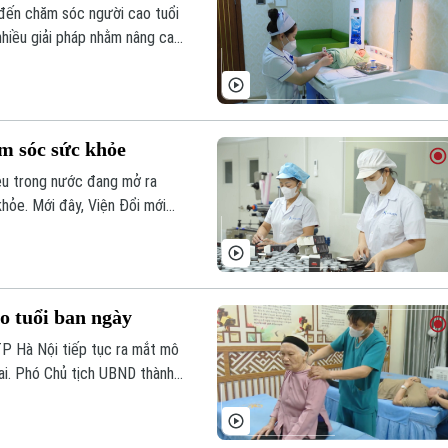
 đến chăm sóc người cao tuổi
nhiều giải pháp nhằm nâng cao
ền vững của Thủ đô.
m sóc sức khỏe
iệu trong nước đang mở ra
hỏe. Mới đây, Viện Đổi mới
 quả nghiên cứu hoàn thiện
 militaris bằng công nghệ lên
 xuất.
o tuổi ban ngày
TP Hà Nội tiếp tục ra mắt mô
ai. Phó Chủ tịch UBND thành