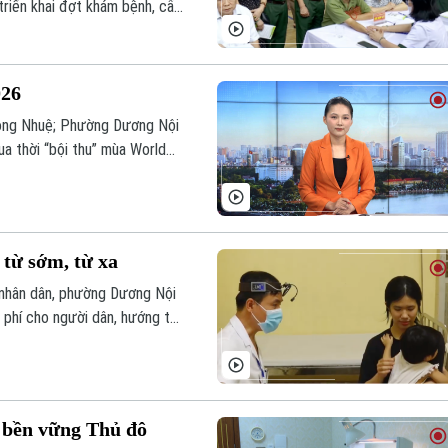
triển khai đợt khám bệnh, cấp
ách. Hoạt động tiếp tục khẳng
hính quyền địa phương.
026
sông Nhuệ; Phường Dương Nội
a thời “bội thu” mùa World
ình hôm nay.
từ sớm, từ xa
 nhân dân, phường Dương Nội
 phí cho người dân, hướng tới
hất một lần mỗi năm, từng
khỏe toàn diện.
n bền vững Thủ đô