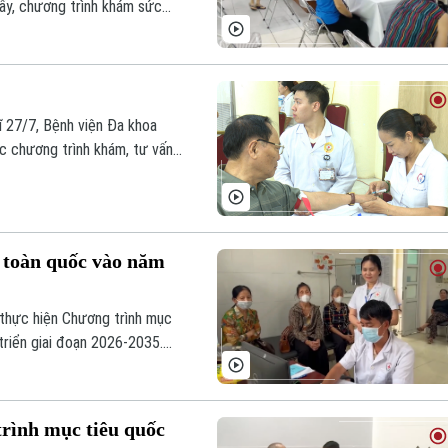
iấy, chương trình khám sức
ình thức linh hoạt, giúp
ng yếu thế, được tiếp cận
ĩ 27/7, Bệnh viện Đa khoa
 chương trình khám, tư vấn
à người có công với cách
n toàn quốc vào năm
 thực hiện Chương trình mục
triển giai đoạn 2026-2035.
ến năm 2027, 100% trạm y tế
 hướng tới quản lý sức khỏe
rình mục tiêu quốc