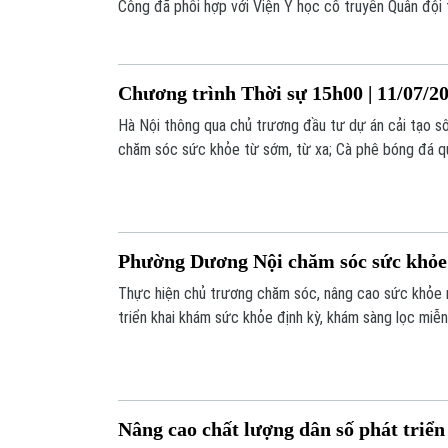
Công đã phối hợp với Viện Y học cổ truyền Quân đội 
thuốc miễn phí và tặng quà cho các gia đình chính s
định sự gắn kết chặt chẽ giữa lực lượng quân y và c
Chương trình Thời sự 15h00 | 11/07/2
Hà Nội thông qua chủ trương đầu tư dự án cải tạo 
chăm sóc sức khỏe từ sớm, từ xa; Cà phê bóng đá qu
Cup;... là một số nội dung đáng chú ý trong chương tr
Phường Dương Nội chăm sóc sức khỏe 
Thực hiện chủ trương chăm sóc, nâng cao sức khỏe
triển khai khám sức khỏe định kỳ, khám sàng lọc miễn
mục tiêu mỗi người dân được kiểm tra sức khỏe ít n
bước xây dựng hồ sơ sức khỏe điện tử, quản lý sức 
Nâng cao chất lượng dân số phát triể