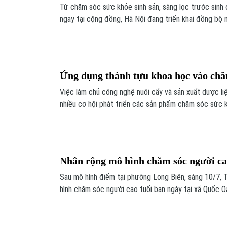
Từ chăm sóc sức khỏe sinh sản, sàng lọc trước sinh
ngay tại cộng đồng, Hà Nội đang triển khai đồng bộ 
chất lượng dân số, tạo nền tảng cho sự phát triển b
Ứng dụng thành tựu khoa học vào chă
Việc làm chủ công nghệ nuôi cấy và sản xuất dược l
nhiều cơ hội phát triển các sản phẩm chăm sóc sức k
sáng tạo - Bộ Khoa học và Công nghệ đã công bố kết
quy trình nuôi cấy nấm Đông trùng hạ thảo Cordyceps
men dịch thể, tạo tiền đề cho việc ứng dụng vào sản
Nhân rộng mô hình chăm sóc người ca
Sau mô hình điểm tại phường Long Biên, sáng 10/7, 
hình chăm sóc người cao tuổi ban ngày tại xã Quốc O
phố Vũ Thu Hà dự và chỉ đạo tại buổi lễ.