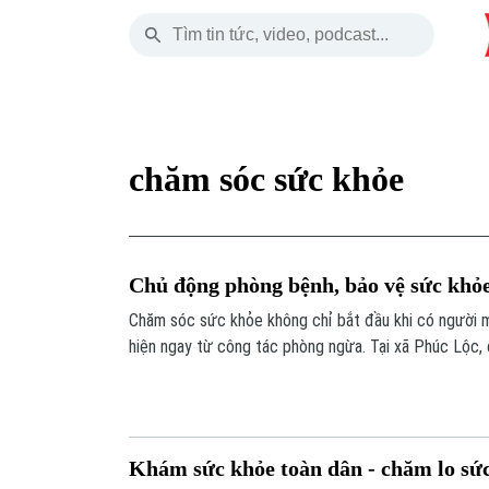
Thứ Sáu
THỜI SỰ
HÀ NỘI
THẾ GIỚI
07 Tháng 08, 2026
Hà Nội
Nhịp sống Hà Nộ
Tin tức
chăm sóc sức khỏe
Chính trị
Người Hà Nội
Quân s
Xã hội
Khoảnh khắc Hà 
Hồ sơ
Chủ động phòng bệnh, bảo vệ sức khỏe
An ninh trật tự
Ẩm thực
Người V
Chăm sóc sức khỏe không chỉ bắt đầu khi có người 
hiện ngay từ công tác phòng ngừa. Tại xã Phúc Lộc,
Công nghệ
sức khỏe miễn phí cho trẻ dưới 6 tuổi, địa phương đa
biện pháp phòng, chống dịch bệnh, góp phần xây dựn
cho người dân.
Khám sức khỏe toàn dân - chăm lo sức