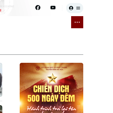
I
E
THỂ THAO
GIẢI TRÍ
ĐÃ PHÁT SÓNG
Bóng đá
Tin tức
ỡng
Quần vợt
Sao
sức khỏe
Golf
Điện ảnh
Thời trang
Âm nhạc