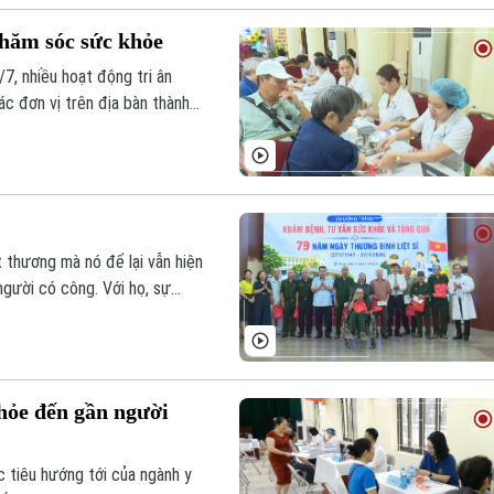
chăm sóc sức khỏe
/7, nhiều hoạt động tri ân
ác đơn vị trên địa bàn thành
 lý "Uống nước nhớ nguồn",
t trong số đó là việc thăm
h mạng.
t thương mà nó để lại vẫn hiện
người có công. Với họ, sự
7 mà còn được thể hiện bằng
c khỏe.
hỏe đến gần người
 tiêu hướng tới của ngành y