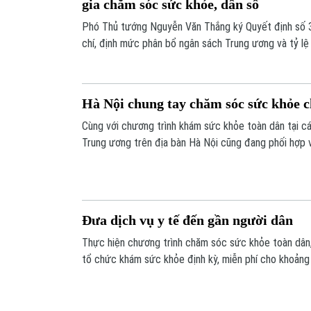
gia chăm sóc sức khỏe, dân số
Phó Thủ tướng Nguyễn Văn Thắng ký Quyết định số 3
chí, định mức phân bổ ngân sách Trung ương và tỷ lệ
phương thực hiện Chương trình mục tiêu quốc gia v
và phát triển giai đoạn 2026-2035, giai đoạn I: từ 
Hà Nội chung tay chăm sóc sức khỏe c
Cùng với chương trình khám sức khỏe toàn dân tại cá
Trung ương trên địa bàn Hà Nội cũng đang phối hợp 
chức khám, tư vấn và cấp thuốc miễn phí cho người c
sách. Đây là hoạt động thiết thực, góp phần chăm só
người đã có nhiều cống hiến cho đất nước.
Đưa dịch vụ y tế đến gần người dân
Thực hiện chương trình chăm sóc sức khỏe toàn dân
tổ chức khám sức khỏe định kỳ, miễn phí cho khoảng 
phường Kim Liên, Đống Đa, Văn Miếu - Quốc Tử Giám
mục khám thường quy, chương trình còn bổ sung nội d
góp phần phát hiện sớm các nguy cơ bệnh lý ở người 