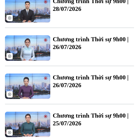
Chương trình Thời sự 9h00 |
Đất đai
Xe máy
28/07/2026
Tuyển sinh
Tin tức
Sức khỏe
Kinh nghiệm
Thị trường
Hướng nghiệp
Làng nghề
Y tế
Thể thao
Đánh giá
Chương trình Thời sự 9h00 |
Di tích
Dinh dưỡng
26/07/2026
Bóng đá
Giải trí
Tư vấn sức khỏe
Quần vợt
Tin tức
Đã phát sóng
Golf
Chương trình Thời sự 9h00 |
Sao
26/07/2026
Điện ảnh
Thời trang
Chương trình Thời sự 9h00 |
Âm nhạc
25/07/2026