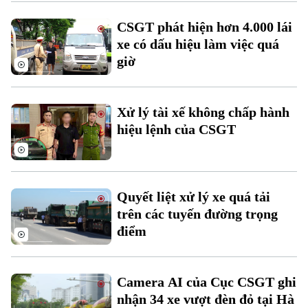
CSGT phát hiện hơn 4.000 lái
xe có dấu hiệu làm việc quá
giờ
Xử lý tài xế không chấp hành
hiệu lệnh của CSGT
Xu hướng
Quyết liệt xử lý xe quá tải
trên các tuyến đường trọng
điểm
Camera AI của Cục CSGT ghi
nhận 34 xe vượt đèn đỏ tại Hà