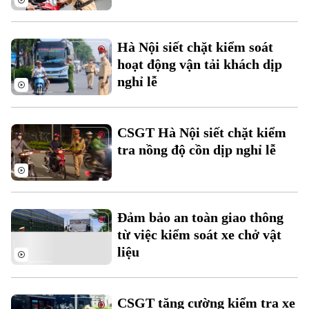
Hà Nội siết chặt kiểm soát
hoạt động vận tải khách dịp
Liên hệ đường dây nóng (bấm để gọi)
nghỉ lễ
Tòa soạn
Tòa soạn
0865.116.699 (hotline)
0865.116.699
CSGT Hà Nội siết chặt kiểm
tra nồng độ cồn dịp nghỉ lễ
Đảm bảo an toàn giao thông
từ việc kiểm soát xe chở vật
liệu
CSGT tăng cường kiểm tra xe