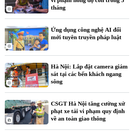
vi phạm nồng độ cồn trong 5
tháng
Ứng dụng công nghệ AI đổi
mới tuyên truyền pháp luật
Hà Nội: Lắp đặt camera giám
sát tại các bến khách ngang
sông
Theo dõi Hà Nội On
CSGT Hà Nội tăng cường xử
phạt xe tải vi phạm quy định
về an toàn giao thông