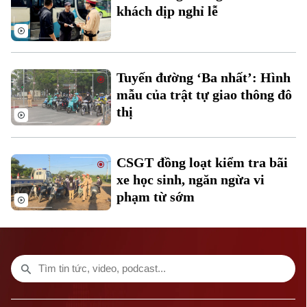
khách dịp nghỉ lễ
Tuyến đường ‘Ba nhất’: Hình
mẫu của trật tự giao thông đô
thị
CSGT đồng loạt kiểm tra bãi
xe học sinh, ngăn ngừa vi
phạm từ sớm
Bản quyền thuộc về Cơ quan Báo và Phát thanh Truyền hình Hà Nội Giấy
phép số: Số 63/GP-TTDT, cấp ngày 10/05/2023
TRANG THÔNG TIN ĐIỆN TỬ
CỦA CƠ QUAN BÁO VÀ PHÁT THANH TRUYỀN HÌNH HÀ NỘI
Số 3-5 Huỳnh Thúc Kháng-Phường Láng-Hà Nội
Giám đốc: VŨ MINH TUẤN