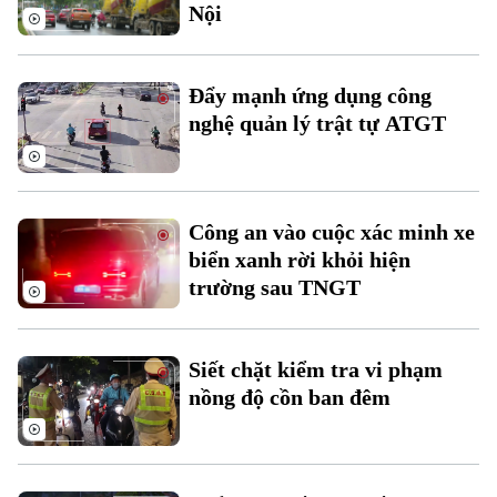
Nội
Đẩy mạnh ứng dụng công
nghệ quản lý trật tự ATGT
Công an vào cuộc xác minh xe
biển xanh rời khỏi hiện
trường sau TNGT
Siết chặt kiểm tra vi phạm
nồng độ cồn ban đêm
Chuyên mục