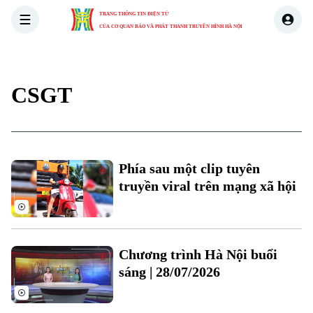
TRANG THÔNG TIN ĐIỆN TỬ
CỦA CƠ QUAN BÁO VÀ PHÁT THANH TRUYỀN HÌNH HÀ NỘI
THỜI SỰ
HÀ NỘI
THẾ GIỚI
KINH TẾ
NHÀ ĐẤT
CSGT
Phía sau một clip tuyên
truyền viral trên mạng xã hội
Chương trình Hà Nội buổi
sáng | 28/07/2026