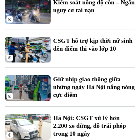
Thời sự
Kiểm soát nồng độ cồn – Ngăn
nguy cơ tai nạn
Hà Nội
Hà Nội
Chính trị
Nhịp sống Hà Nội
Thế giới
CSGT hỗ trợ kịp thời nữ sinh
Xã hội
đến điểm thi vào lớp 10
Người Hà Nội
Tin tức
Kinh tế
An ninh trật tự
Khoảnh khắc Hà Nội
Quân sự
Tin tức
Nhà đất
Công nghệ
Ẩm thực
Giữ nhịp giao thông giữa
Hồ sơ
Cafe sáng
những ngày Hà Nội nắng nóng
Tin tức
Tàu và Xe
cực điểm
Người Việt 4 phương
Tài chính Ngân hàng
Đầu tư
Ô tô
Giáo dục
Doanh nghiệp
Hà Nội: CSGT xử lý hơn
Căn hộ
Tàu
Tin tức
2.200 xe dừng, đỗ trái phép
Văn hóa
Đất đai
trong 10 ngày
Xe máy
Tuyển sinh