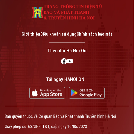
Phó Giám đốc: Nguyễn Kim Khiêm, Nguyễn Minh Đức, Nguyễn Thành Lợi
TRANG THÔNG TIN ĐIỆN TỬ
BÁO VÀ PHÁT THANH
& TRUYỀN HÌNH HÀ NỘI
Giới thiệu
Điều khoản sử dụng
Chính sách bảo mật
Theo dõi Hà Nội On
Tải ngay HANOI ON
Bản quyền thuộc về Cơ quan Báo và Phát thanh Truyền hình Hà Nội
Giấy phép số: 63/GP-TTĐT, cấp ngày 10/05/2023