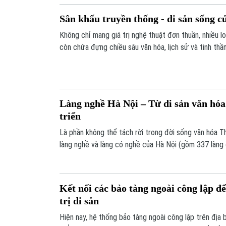
Sân khấu truyền thống - di sản sống c
Không chỉ mang giá trị nghệ thuật đơn thuần, nhiều lo
còn chứa đựng chiều sâu văn hóa, lịch sử và tinh thầ
phần quan trọng trong kho tàng di sản văn hóa của T
Làng nghề Hà Nội – Từ di sản văn hóa
triển
Là phần không thể tách rời trong đời sống văn hóa T
làng nghề và làng có nghề của Hà Nội (gồm 337 làng 
hóa, nguồn tài nguyên đặc biệt ít nơi có được, đồng t
kinh tế - du lịch chứa đựng câu chuyện riêng về lịch 
thế hệ.
Kết nối các bảo tàng ngoài công lập đ
trị di sản
Hiện nay, hệ thống bảo tàng ngoài công lập trên địa