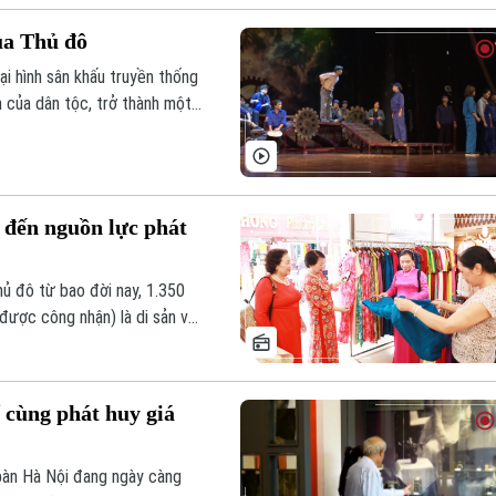
ủa Thủ đô
ại hình sân khấu truyền thống
n của dân tộc, trở thành một
hủ đô và cả nước.
 đến nguồn lực phát
hủ đô từ bao đời nay, 1.350
được công nhận) là di sản văn
hời là nguồn lực phát triển
sử, kỹ năng lao động qua nhiều
ể cùng phát huy giá
 bàn Hà Nội đang ngày càng