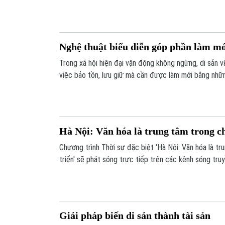
nghiệm sống động, sáng tạo và hấp dẫn hơn với công
Nghệ thuật biểu diễn góp phần làm mớ
Trong xã hội hiện đại vận động không ngừng, di sản v
việc bảo tồn, lưu giữ mà cần được làm mới bằng nhữn
tạo. Và nghệ thuật biểu diễn chính là một trong nhữ
để hiện thực hóa mục tiêu này.
Hà Nội: Văn hóa là trung tâm trong ch
Chương trình Thời sự đặc biệt 'Hà Nội: Văn hóa là tr
triển' sẽ phát sóng trực tiếp trên các kênh sóng truy
tuyến trên các nền tảng số của Cơ quan Báo và Phát 
18h30 - 20h00 ngày 29/03/2026.
Giải pháp biến di sản thành tài sản