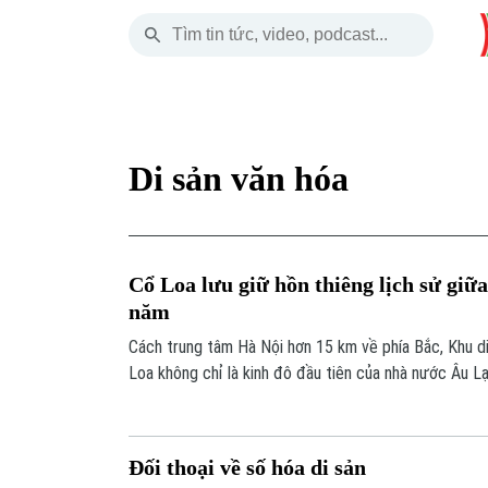
Thứ Bảy
THỜI SỰ
HÀ NỘI
THẾ GIỚI
08 Tháng 08, 2026
Hà Nội
Nhịp sống Hà Nộ
Tin tức
Di sản văn hóa
Chính trị
Người Hà Nội
Quân s
Xã hội
Khoảnh khắc Hà 
Hồ sơ
Cổ Loa lưu giữ hồn thiêng lịch sử giữ
An ninh trật tự
Ẩm thực
Người V
năm
Cách trung tâm Hà Nội hơn 15 km về phía Bắc, Khu di
Công nghệ
Loa không chỉ là kinh đô đầu tiên của nhà nước Âu L
những giá trị đặc sắc về lịch sử, văn hóa và kiến trúc.
Đối thoại về số hóa di sản