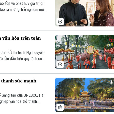
 tồn và phát huy giá trị di
 tạo ra những trải nghiệm mới
n văn hóa trên toàn
hi tiết thi hành Nghị quyết
ó, lần đầu tiên quy định cụ
ểm mô hình đô thị di sản văn
m thành sức mạnh
hố Sáng tạo của UNESCO, Hà
ghiệp văn hóa trở thành
i và từng bước khẳng định vị
thế giới.