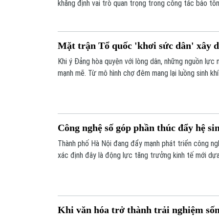
khẳng định vai trò quan trọng trong công tác bảo tồn, 
sản. Tuy nhiên, để hệ thống bảo tàng này phát triển
trợ về truyền thông, kết nối du lịch và các chính sách
Mặt trận Tổ quốc 'khơi sức dân' xây
Khi ý Đảng hòa quyện với lòng dân, những nguồn lực 
mạnh mẽ. Từ mô hình chợ đêm mang lại luồng sinh khí
Châu, đến việc huy động sức dân để 'hồi sinh' di sản 
trò cầu nối của Mặt trận Tổ quốc các cấp đã và đang
khát vọng phát triển quê hương thành hiện thực.
Công nghệ số góp phần thúc đẩy hệ sin
Thành phố Hà Nội đang đẩy mạnh phát triển công ngh
xác định đây là động lực tăng trưởng kinh tế mới dựa
văn hóa đặc trưng. Đáng chú ý, việc ứng dụng công 
lại hiệu quả trong bảo tồn, quảng bá di sản văn hóa, 
sáng tạo.
Khi văn hóa trở thành trải nghiệm số