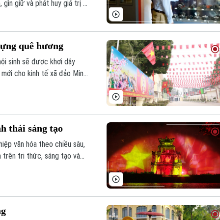
gìn giữ và phát huy giá trị di
 bền vững, cần có thêm sự hỗ
 kết nối đồng hành lâu dài.
 dựng quê hương
nội sinh sẽ được khơi dậy
 mới cho kinh tế xã đảo Minh
văn hóa tại xã Phù Đổng, vai
 khơi sức dân, biến những
h thái sáng tạo
iệp văn hóa theo chiều sâu,
 trên tri thức, sáng tạo và
nghệ hiện đại ngày càng mang
từ đó thúc đẩy hệ sinh thái
ng