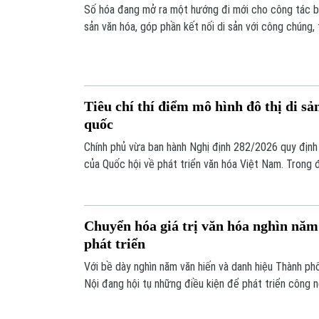
Số hóa đang mở ra một hướng đi mới cho công tác bảo
sản văn hóa, góp phần kết nối di sản với công chúng,
và thúc đẩy phát triển công nghiệp văn hóa.
Tiêu chí thí điểm mô hình đô thị di sả
quốc
Chính phủ vừa ban hành Nghị định 282/2026 quy định c
của Quốc hội về phát triển văn hóa Việt Nam. Trong đ
thể các tiêu chí lựa chọn địa phương thực hiện thí đi
hóa.
Chuyển hóa giá trị văn hóa nghìn nă
phát triển
Với bề dày nghìn năm văn hiến và danh hiệu Thành p
Nội đang hội tụ những điều kiện để phát triển công n
ngành kinh tế quan trọng, tạo động lực phát triển mớ
thế là trung tâm công nghiệp văn hóa của khu vực và 