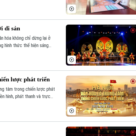
 chúng.
i di sản
ăn hóa không chỉ dừng lại ở
g hình thức thể hiện sáng
ng phương thức hiệu quả nhất
iến lược phát triển
ung tâm trong chiến lược phát
ền hình, phát thanh và trực
thanh, Truyền hình Hà Nội từ