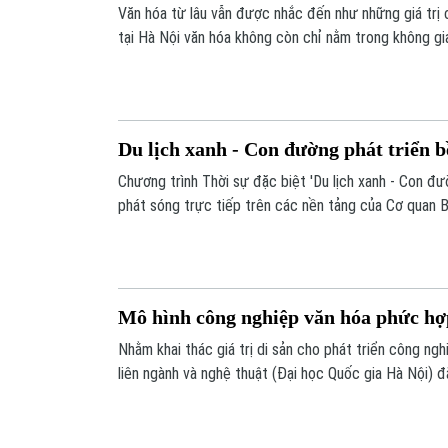
Văn hóa từ lâu vẫn được nhắc đến như những giá trị 
tại Hà Nội văn hóa không còn chỉ nằm trong không gi
những trải nghiệm, nơi người trẻ vừa tham gia, vừa tạo
Du lịch xanh - Con đường phát triển 
Chương trình Thời sự đặc biệt 'Du lịch xanh - Con đư
phát sóng trực tiếp trên các nền tảng của Cơ quan B
Hà Nội vào 18h30 - 20h00 ngày 19/04/2026.
Mô hình công nghiệp văn hóa phức hợ
Nhằm khai thác giá trị di sản cho phát triển công ng
liên ngành và nghệ thuật (Đại học Quốc gia Hà Nội) 
hóa Hà Nội và xã Thư Lâm triển khai mô hình công ng