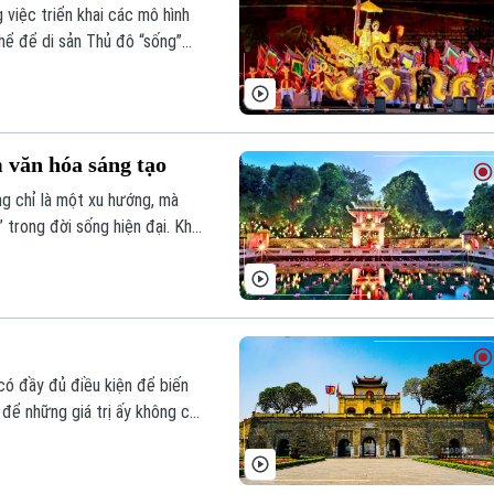
 việc triển khai các mô hình
hể để di sản Thủ đô “sống”
 trị di sản không chỉ nằm
ng tạo, nguồn thu và niềm tự
 văn hóa sáng tạo
ng chỉ là một xu hướng, mà
 trong đời sống hiện đại. Khi
 tạo, nó không chỉ mang giá
ng thương hiệu cho Thủ đô.
 có đầy đủ điều kiện để biến
 để những giá trị ấy không chỉ
g đời sống đương đại, vẫn là