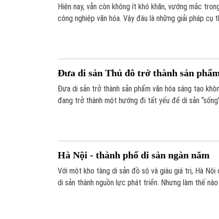
Hiện nay, vẫn còn không ít khó khăn, vướng mắc trong
công nghiệp văn hóa. Vậy đâu là những giải pháp cụ t
trong đời sống đương đại? Và làm thế nào để mỗi giá
trong bảo tàng hay ký ức, mà trở thành nguồn lực sá
hào lan tỏa?
Đưa di sản Thủ đô trở thành sản phẩm
Đưa di sản trở thành sản phẩm văn hóa sáng tạo khô
đang trở thành một hướng đi tất yếu để di sản “sống”
di sản được chuyển hóa thành sản phẩm văn hóa sáng
trị tinh thần mà còn tạo ra giá trị kinh tế và xây dự
Hà Nội - thành phố di sản ngàn năm
Với một kho tàng di sản đồ sộ và giàu giá trị, Hà Nội
di sản thành nguồn lực phát triển. Nhưng làm thế nào
dừng lại ở gìn giữ mà thực sự phát huy hiệu quả tron
hành trình cần được tiếp tục khai mở.