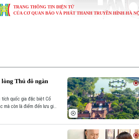
TRANG THÔNG TIN ĐIỆN TỬ
CỦA CƠ QUAN BÁO VÀ PHÁT THANH TRUYỀN HÌNH HÀ NỘ
KINH TẾ
NHÀ ĐẤT
TÀU VÀ XE
GIÁO DỤC
VĂN HÓA
SỨC KHỎ
i
Tin tức
Tin tức
Ô tô
Tin tức
Tin tức
Y tế
ự
Cafe sáng
Đầu tư
Tàu
Tuyển sinh
Làng nghề
Dinh dư
Nội
Tài chính Ngân hàng
Căn hộ
Xe máy
Hướng nghiệp
Di tích
Tư vấn 
a lòng Thủ đô ngàn
iệt 4 phương
Doanh nghiệp
Đất đai
Thị trường
 tích quốc gia đặc biệt Cổ
Kinh nghiệm
Đánh giá
ạc mà còn là điểm đến lưu giữ