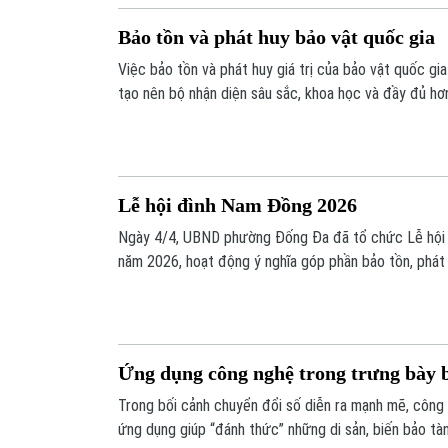
Bảo tồn và phát huy bảo vật quốc gia
Việc bảo tồn và phát huy giá trị của bảo vật quốc gia
tạo nên bộ nhận diện sâu sắc, khoa học và đầy đủ hơn
hóa, con người Thủ đô với tư cách là nguồn sức mạnh
thành phố phát triển trong kỷ nguyên mới.
Lễ hội đình Nam Đồng 2026
Ngày 4/4, UBND phường Đống Đa đã tổ chức Lễ hội
năm 2026, hoạt động ý nghĩa góp phần bảo tồn, phát h
địa bàn theo hướng bền vững, hiệu quả.
Ứng dụng công nghệ trong trưng bày 
Trong bối cảnh chuyển đổi số diễn ra mạnh mẽ, côn
ứng dụng giúp “đánh thức” những di sản, biến bảo tàn