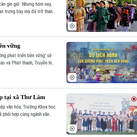
cần gìn giữ. Nhưng hôm nay,
an trưng bày mà đã trở thành
 ra giá trị mới.
bền vững
ờng phát triển bền vững' sẽ
áo và Phát thanh, Truyền hình
p tại xã Thư Lâm
hiệp văn hóa, Trường Khoa học
đã phối hợp cùng ngành văn
hiệp văn hóa phức hợp.