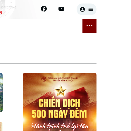
I
E
THỂ THAO
GIẢI TRÍ
ĐÃ PHÁT SÓNG
Bóng đá
Tin tức
ỡng
Quần vợt
Sao
sức khỏe
Golf
Điện ảnh
Thời trang
Âm nhạc