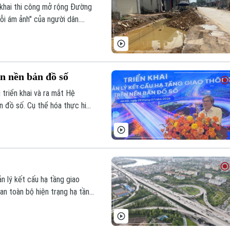
n khai thi công mở rộng Đường
nỗi ám ảnh" của người dân.
n tuyến đường thành cái bẫy
ên nền bản đồ số
triển khai và ra mắt Hệ
n đồ số. Cụ thể hóa thực hiện
quan trọng của thành phố
 dựa trên dữ liệu. Phó Chủ
ểu chỉ đạo.
 lý kết cấu hạ tầng giao
an toàn bộ hiện trạng hạ tầng
ong chuyển đổi số, hướng tới
g giao thông thông minh.