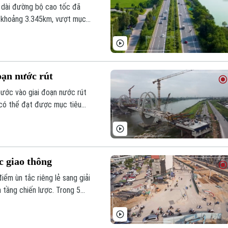
 dài đường bộ cao tốc đã
à khoảng 3.345km, vượt mục
oạn nước rút
ước vào giai đoạn nước rút
 có thể đạt được mục tiêu
c giao thông
ểm ùn tắc riêng lẻ sang giải
 tầng chiến lược. Trong 5
ểm ùn tắc giao thông.