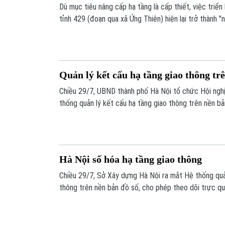
Dù mục tiêu nâng cấp hạ tầng là cấp thiết, việc triể
tỉnh 429 (đoạn qua xã Ứng Thiên) hiện lại trở thành "
Hàng loạt bất cập trong quá trình thi công đang biế
mất an toàn, cản trở giao thông hàng ngày.
Quản lý kết cấu hạ tầng giao thông tr
Chiều 29/7, UBND thành phố Hà Nội tổ chức Hội nghị 
thống quản lý kết cấu hạ tầng giao thông trên nền bả
Nghị quyết số 57 của Bộ Chính trị, đây là bước tiến 
trong phương thức quản lý giao thông, hạ tầng đô thị
tịch UBND thành phố Trương Việt Dũng dự và phát bi
Hà Nội số hóa hạ tầng giao thông
Chiều 29/7, Sở Xây dựng Hà Nội ra mắt Hệ thống quản
thông trên nền bản đồ số, cho phép theo dõi trực qu
giao thông. Đây được xem là bước tiến quan trọng tr
quản trị đô thị dựa trên dữ liệu và xây dựng hệ thốn