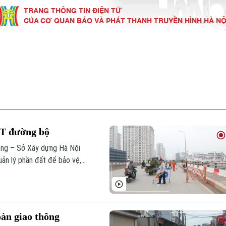
TRANG THÔNG TIN ĐIỆN TỬ
CỦA CƠ QUAN BÁO VÀ PHÁT THANH TRUYỀN HÌNH HÀ NỘ
KINH TẾ
NHÀ ĐẤT
TÀU VÀ XE
GIÁO DỤC
VĂN HÓA
SỨC KHỎ
i
Tin tức
Tin tức
Ô tô
Tin tức
Tin tức
Y tế
ự
Cafe sáng
Đầu tư
Tàu
Tuyển sinh
Làng nghề
Dinh dư
Nội
Tài chính Ngân hàng
Căn hộ
Xe máy
Hướng nghiệp
Di tích
Tư vấn 
GT đường bộ
iệt 4 phương
Doanh nghiệp
Đất đai
Thị trường
hông – Sở Xây dựng Hà Nội
uản lý phần đất để bảo vệ,
Kinh nghiệm
Đánh giá
 địa bàn thành phố.
oàn giao thông