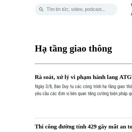
Thứ Sáu
THỜI SỰ
HÀ NỘI
THẾ GIỚI
07 Tháng 08, 2026
Hà Nội
Nhịp sống Hà Nộ
Tin tức
Hạ tầng giao thông
Chính trị
Người Hà Nội
Quân s
Xã hội
Khoảnh khắc Hà 
Hồ sơ
Rà soát, xử lý vi phạm hành lang AT
An ninh trật tự
Ẩm thực
Người V
Ngày 3/8, Ban Duy tu các công trình hạ tầng giao t
yêu cầu các đơn vị liên quan tăng cường biện pháp q
Công nghệ
bảo trì đường bộ và hành lang an toàn đường bộ trên
Thi công đường tỉnh 429 gây mất an t