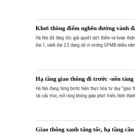
đó là hệ thống hạ tầng giao thông đang quá tải so vớ
nhanh.
Khơi thông điểm nghẽn đường vành đ
Hà Nội đã tăng tốc giải quyết dứt điểm và hoàn thiệ
đai 1, vành đai 2,5 dang dở vì vướng GPMB nhiều nă
như 3,5, vành đai 4 và sắp tới là vành đai 5. Các tu
được khép kín góp phần hoàn thiện hệ thống hạ tầng
tăng cường khả năng kết nối liên vùng.
Hạ tầng giao thông đi trước -nền tảng
Hà Nội đang từng bước hiện thực hóa tư duy "giao 
tái cấu trúc, mở rộng không gian phát triển, hình th
mới, nâng cao năng lực cạnh tranh và tạo nền tảng ch
theo của thành phố theo Quy hoạch tổng thể Thủ đô
Giao thông xanh tăng tốc, hạ tầng cần