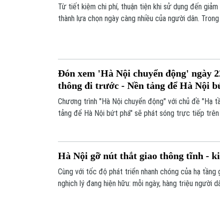
Từ tiết kiệm chi phí, thuận tiện khi sử dụng đến giảm
thành lựa chọn ngày càng nhiều của người dân. Trong
xe máy điện tại Việt Nam tăng trưởng 84,5%. Tuy nhi
triển bền vững, hạ tầng trạm sạc, tiêu chuẩn an toàn
được triển khai đồng bộ.
Đón xem 'Hà Nội chuyển động' ngày 22
thông đi trước - Nền tảng để Hà Nội b
Chương trình "Hà Nội chuyển động" với chủ đề "Hạ tầ
tảng để Hà Nội bứt phá" sẽ phát sóng trực tiếp trê
Báo và Phát thanh, Truyền hình Hà Nội vào 19h hôm n
Hà Nội gỡ nút thắt giao thông tĩnh - ki
Cùng với tốc độ phát triển nhanh chóng của hạ tầng 
nghịch lý đang hiện hữu: mỗi ngày, hàng triệu người dâ
chỉ để tìm chỗ đỗ xe. Một khoảng không tưởng chừng
nên sức ép lớn đối với giao thông, trật tự đô thị và
Thủ đô.