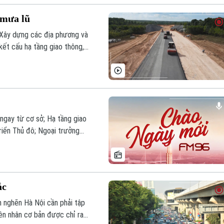
 mưa lũ
 Xây dựng các địa phương và
kết cấu hạ tầng giao thông,
ằm chủ động ứng phó mưa lớn,
ùa mưa lũ năm 2026.
ngay từ cơ sở; Hạ tầng giao
riển Thủ đô; Ngoại trưởng
ập kích từ Ukraine;... là
ắc
m nghẽn Hà Nội cần phải tập
ên nhân cơ bản được chỉ ra