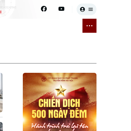
I
E
THỂ THAO
GIẢI TRÍ
ĐÃ PHÁT SÓNG
Bóng đá
Tin tức
ỡng
Quần vợt
Sao
sức khỏe
Golf
Điện ảnh
Thời trang
Âm nhạc