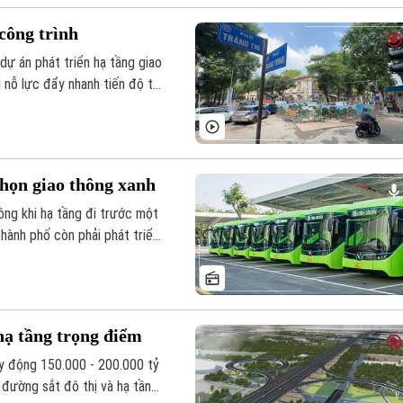
 công trình
 dự án phát triển hạ tầng giao
 nỗ lực đẩy nhanh tiến độ thi
ặt đường cho người tham gia
chọn giao thông xanh
ông khi hạ tầng đi trước một
hành phố còn phải phát triển
 sạc và các kết nối "chặng
 quen đi lại.
hạ tầng trọng điểm
uy động 150.000 - 200.000 tỷ
 đường sắt đô thị và hạ tầng