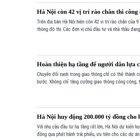
Hà Nội còn 42 vị trí rào chắn thi công
Trên địa bàn Hà Nội hiện còn 42 vị trí rào chắn của 9
thông đô thị. Các đơn vị chủ đầu tư và nhà thầu đang
công nhằm sớm tiến hành tháo dỡ rào chắn, trả lại m
giao thông.
Hoàn thiện hạ tầng để người dân lựa 
Chuyển đổi xanh trong giao thông chỉ có thể thành c
bước. Không chỉ tăng cường giao thông công cộng, t
đồng bộ hệ thống bãi đỗ xe, điểm trung chuyển, trạm
đầu - chặng cuối" để người dân sẵn sàng thay đổi thói
Hà Nội huy động 200.000 tỷ đồng cho 
Với nhu cầu đầu tư hạ tầng rất lớn, Hà Nội dự kiến h
đồng qua phát hành trái phiếu, ưu tiên cho các dự án