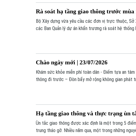
Rà soát hạ tầng giao thông trước mùa
Bộ Xây dựng vừa yêu cầu các đơn vị trực thuộc, Sở
các Ban Quản lý dự án khẩn trương rà soát hệ thống 
công trình xây dựng và hệ thống tiêu thoát nước nh
lũ quét, sạt lở, bảo đảm an toàn giao thông trong m
Chào ngày mới | 23/07/2026
Khám sức khỏe miễn phí toàn dân - Điểm tựa an tâm 
thông đi trước – Đòn bẩy mở rộng không gian phát t
Nga cáo buộc vai trò trực tiếp của Mỹ trong các đòn t
những nội dung chính trong bản tin hôm nay.
Hạ tầng giao thông và thực trạng ùn t
Ùn tắc giao thông được xác định là một trong 5 điể
trung tháo gỡ. Nhiều năm qua, một trong những nguy