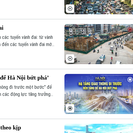
i lượng phương tiện tăng
ai
n các tuyến vành đai: từ vành
m đến các tuyến vành đai mới
yến đường vành đai từng bước
 giao thông khung của Thủ đô,
 để Hà Nội bứt phá’
thông đi trước một bước" để
ành các động lực tăng trưởng
o giai đoạn phát triển tiếp
 Hà Nội tầm nhìn 100 năm.
 theo kịp