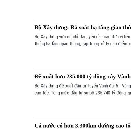
trọng điểm.
Bộ Xây dựng: Rà soát hạ tầng giao th
Bộ Xây dựng vừa có chỉ đạo, yêu cầu các đơn vị liên
thống hạ tầng giao thông, tập trung xử lý các điểm 
công trình và giao thông thông suốt. Đây là một tro
động ứng phó với thiên tai trong mùa mưa lũ.
Đề xuất hơn 235.000 tỷ đồng xây Vành
Bộ Xây dựng đề xuất đầu tư tuyến Vành đai 5 - Vùng 
cao tốc. Tổng mức đầu tư sơ bộ 235.740 tỷ đồng, gi
cứu trước đó.
Cả nước có hơn 3.300km đường cao tố