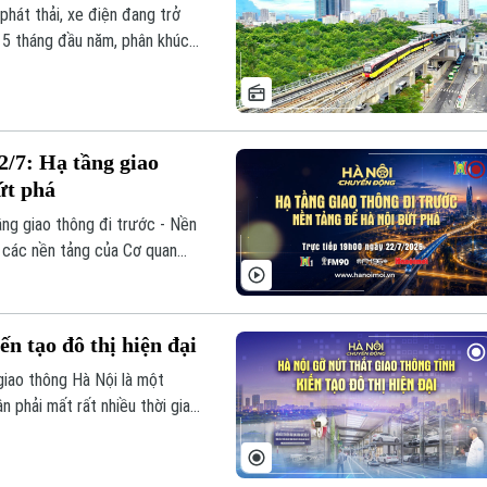
 phát thải, xe điện đang trở
 5 tháng đầu năm, phân khúc
ên, để xu hướng này phát
 và chính sách hỗ trợ cần
/7: Hạ tầng giao
ứt phá
ng giao thông đi trước - Nền
n các nền tảng của Cơ quan
ay, ngày 22/7.
ến tạo đô thị hiện đại
giao thông Hà Nội là một
n phải mất rất nhiều thời gian
 rất nhỏ, nhưng lại đang tạo
 chất lượng sống của người dân