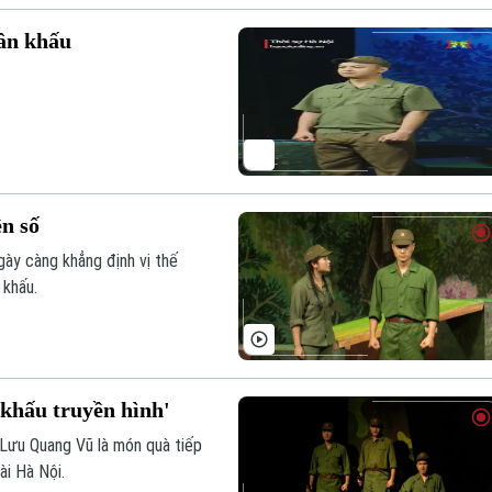
sân khấu
ên số
gày càng khẳng định vị thế
 khấu.
n khấu truyền hình'
h Lưu Quang Vũ là món quà tiếp
ài Hà Nội.