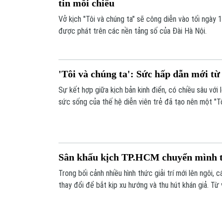
tin mỗi chiều
Vở kịch "Tôi và chúng ta" sẽ công diễn vào tối ngày 
được phát trên các nền tảng số của Đài Hà Nội.
'Tôi và chúng ta': Sức hấp dẫn mới từ 
Sự kết hợp giữa kịch bản kinh điển, có chiều sâu với l
sức sống của thế hệ diễn viên trẻ đã tạo nên một "T
thuộc, vừa mới mẻ.
Sân khấu kịch TP.HCM chuyển mình t
Trong bối cảnh nhiều hình thức giải trí mới lên ngôi, 
thay đổi để bắt kịp xu hướng và thu hút khán giả. Từ 
dựng đến các hình thức quảng bá, các sân khấu kịc
thổi luồng sinh khí mới, gần gũi và hấp dẫn hơn.