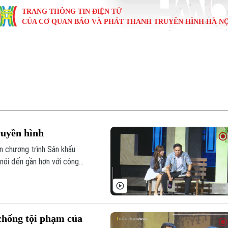
TRANG THÔNG TIN ĐIỆN TỬ
CỦA CƠ QUAN BÁO VÀ PHÁT THANH TRUYỀN HÌNH HÀ NỘ
KINH TẾ
NHÀ ĐẤT
TÀU VÀ XE
GIÁO DỤC
VĂN HÓA
SỨC KHỎ
i
Tin tức
Tin tức
Ô tô
Tin tức
Tin tức
Y tế
ự
Cafe sáng
Đầu tư
Tàu
Tuyển sinh
Làng nghề
Dinh dư
Nội
Tài chính Ngân hàng
Căn hộ
Xe máy
Hướng nghiệp
Di tích
Tư vấn 
ruyền hình
iệt 4 phương
Doanh nghiệp
Đất đai
Thị trường
ên chương trình Sân khấu
 nói đến gần hơn với công
Kinh nghiệm
Đánh giá
 chống tội phạm của