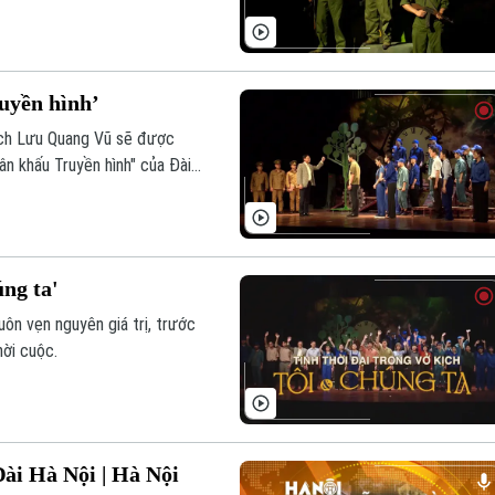
ruyền hình’
kịch Lưu Quang Vũ sẽ được
n khấu Truyền hình" của Đài
úng ta'
ôn vẹn nguyên giá trị, trước
hời cuộc.
Đài Hà Nội | Hà Nội