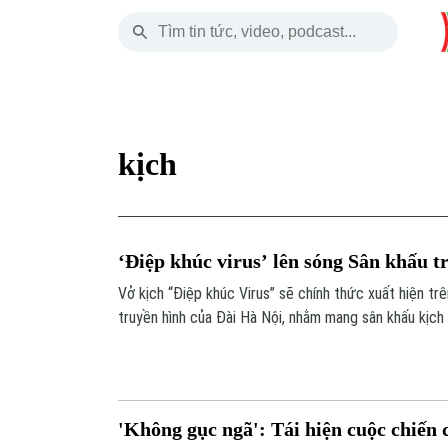
Chủ Nhật
THỜI SỰ
HÀ NỘI
THẾ GIỚI
09 Tháng 08, 2026
Hà Nội
Nhịp sống Hà Nộ
Tin tức
kịch
Chính trị
Người Hà Nội
Quân s
Xã hội
Khoảnh khắc Hà 
Hồ sơ
‘Điệp khúc virus’ lên sóng Sân khấu t
An ninh trật tự
Ẩm thực
Người V
Vở kịch “Điệp khúc Virus” sẽ chính thức xuất hiện tr
truyền hình của Đài Hà Nội, nhằm mang sân khấu kịch
Công nghệ
chúng.
'Không gục ngã': Tái hiện cuộc chiến