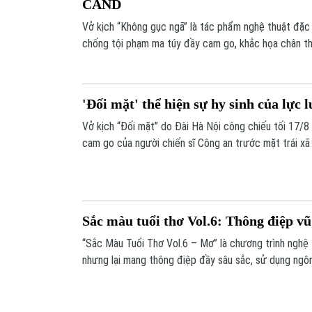
CAND
Vở kịch “Không gục ngã” là tác phẩm nghệ thuật đặc 
chống tội phạm ma túy đầy cam go, khắc họa chân th
hy sinh thầm lặng của người chiến sĩ Công an nhân dâ
'Đối mặt' thể hiện sự hy sinh của lực
Vở kịch “Đối mặt” do Đài Hà Nội công chiếu tối 17/8 
cam go của người chiến sĩ Công an trước mặt trái xã h
tinh thần quả cảm, hy sinh và trách nhiệm vì bình yên
Sắc màu tuổi thơ Vol.6: Thông điệp vũ
“Sắc Màu Tuổi Thơ Vol.6 – Mơ” là chương trình nghệ 
nhưng lại mang thông điệp đầy sâu sắc, sử dụng ngô
những câu chuyện rất đời.