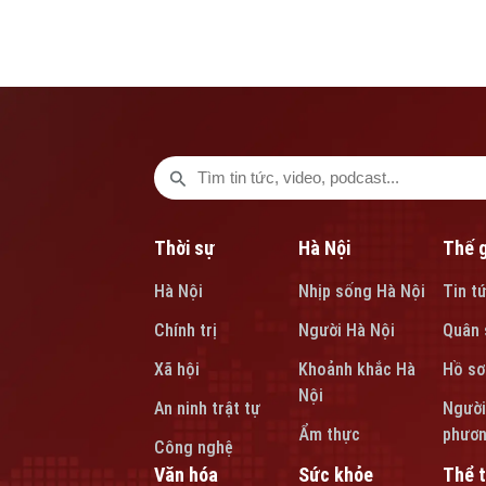
nhiều vở diễn đặc sắc được chọn lọc và dàn dựng.
Thời sự
Hà Nội
Thế g
Hà Nội
Nhịp sống Hà Nội
Tin t
Chính trị
Người Hà Nội
Quân 
Xã hội
Khoảnh khắc Hà
Hồ sơ
Nội
An ninh trật tự
Người
Ẩm thực
phươ
Công nghệ
Văn hóa
Sức khỏe
Thể 