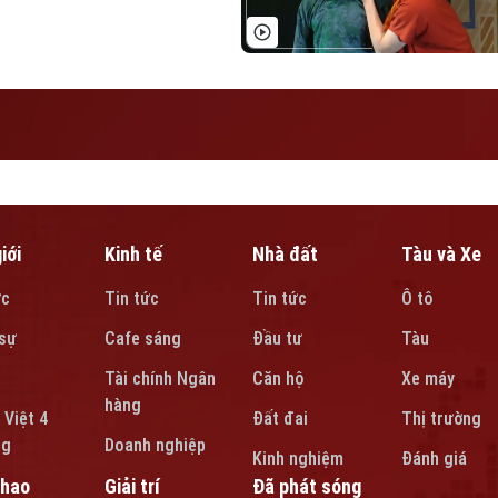
iới
Kinh tế
Nhà đất
Tàu và Xe
ức
Tin tức
Tin tức
Ô tô
sự
Cafe sáng
Đầu tư
Tàu
Tài chính Ngân
Căn hộ
Xe máy
hàng
 Việt 4
Đất đai
Thị trường
ng
Doanh nghiệp
Kinh nghiệm
Đánh giá
thao
Giải trí
Đã phát sóng