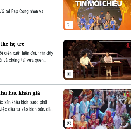
1/6 tại Rạp Công nhân và
thế hệ trẻ
ối diễn xuất hiện đại, tràn đầy
ôi và chúng ta" vừa quen
hu hút khán giả
các sân khấu kịch buộc phải
việc đầu tư vào kịch bản, dàn
h TP.HCM không ngừng nỗ lực