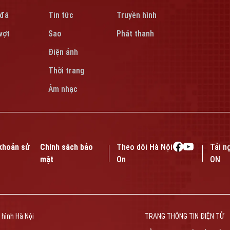
 đá
Tin tức
Truyền hình
vợt
Sao
Phát thanh
Điện ảnh
Thời trang
Âm nhạc
khoản sử
Chính sách bảo
Theo dõi Hà Nội
Tải n
mật
On
ON
 hình Hà Nội
TRANG THÔNG TIN ĐIỆN TỬ