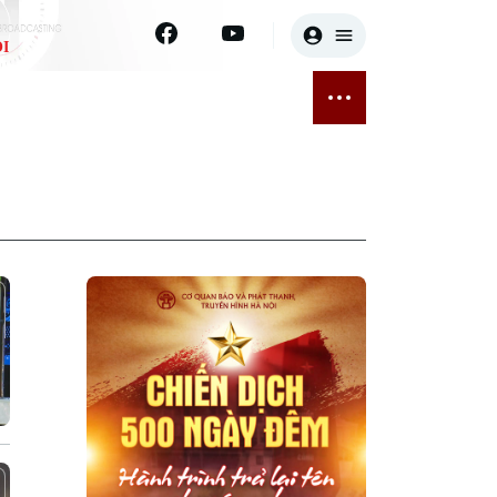
I
E
THỂ THAO
GIẢI TRÍ
ĐÃ PHÁT SÓNG
Bóng đá
Tin tức
ỡng
Quần vợt
Sao
sức khỏe
Golf
Điện ảnh
Thời trang
Âm nhạc