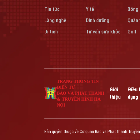
Tin tức
Y tế
Bóng
Làng nghề
Dinh dưỡng
Quần 
Di tích
Tư vấn sức khỏe
Golf
TRANG THÔNG TIN
ĐIỆN TỬ
Giới
Điều 
BÁO VÀ PHÁT THANH
thiệu
dụng
& TRUYỀN HÌNH HÀ
NỘI
Bản quyền thuộc về Cơ quan Báo và Phát thanh Truyền