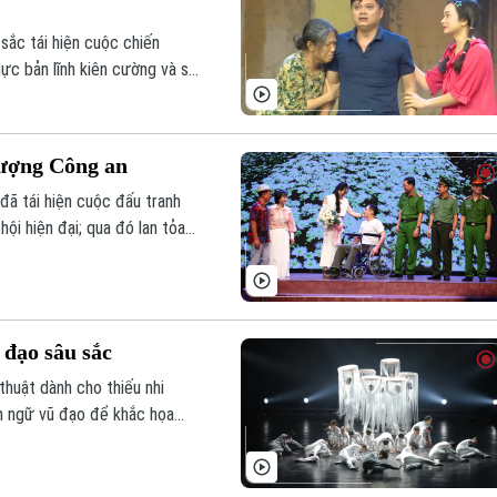
sắc tái hiện cuộc chiến
ực bản lĩnh kiên cường và sự
n.
 lượng Công an
đã tái hiện cuộc đấu tranh
ội hiện đại; qua đó lan tỏa
 Tổ quốc.
 đạo sâu sắc
thuật dành cho thiếu nhi
n ngữ vũ đạo để khắc họa