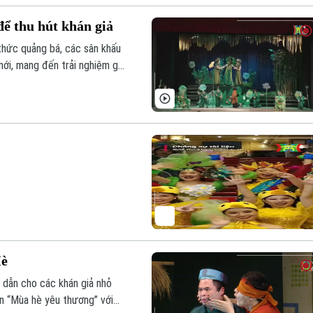
ể thu hút khán giả
thức quảng bá, các sân khấu
mới, mang đến trải nghiệm gần
Hè
 dẫn cho các khán giả nhỏ
án “Mùa hè yêu thương” với