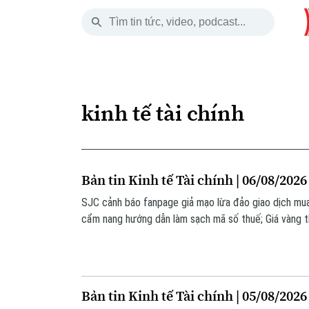
Thứ Sáu
THỜI SỰ
HÀ NỘI
THẾ GIỚI
07 Tháng 08, 2026
Hà Nội
Nhịp sống Hà Nộ
Tin tức
kinh tế tài chính
Chính trị
Người Hà Nội
Quân s
Xã hội
Khoảnh khắc Hà 
Hồ sơ
Bản tin Kinh tế Tài chính | 06/08/2026
An ninh trật tự
Ẩm thực
Người V
SJC cảnh báo fanpage giả mạo lừa đảo giao dịch mua
cẩm nang hướng dẫn làm sạch mã số thuế; Giá vàng t
Công nghệ
tháng 2/2026... là những thông tin đáng chú ý trong b
Bản tin Kinh tế Tài chính | 05/08/2026