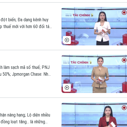
 đột biến; Đa dạng kênh huy
p thuế mới với hơn 60 đối tác
 tin hôm nay.
ịch làm sạch mã số thuế; PNJ
âu 50%; Jpmorgan Chase: Nhà
n đáng chú ý trong bản tin hôm
ận nâng hạng; Lộ diện nhiều
 đồng loạt tăng... là những