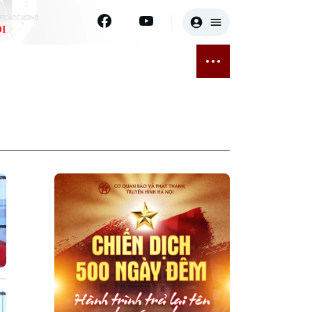
I
E
THỂ THAO
GIẢI TRÍ
ĐÃ PHÁT SÓNG
Bóng đá
Tin tức
ỡng
Quần vợt
Sao
sức khỏe
Golf
Điện ảnh
Thời trang
Âm nhạc