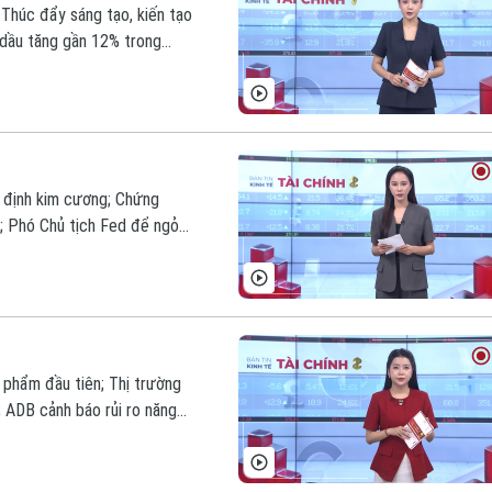
 Thúc đẩy sáng tạo, kiến tạo
 dầu tăng gần 12% trong
m nay.
 định kim cương; Chứng
ng; Phó Chủ tịch Fed để ngỏ
ý trong bản tin hôm nay.
 phẩm đầu tiên; Thị trường
 ADB cảnh báo rủi ro năng
g chú ý trong bản tin hôm nay.