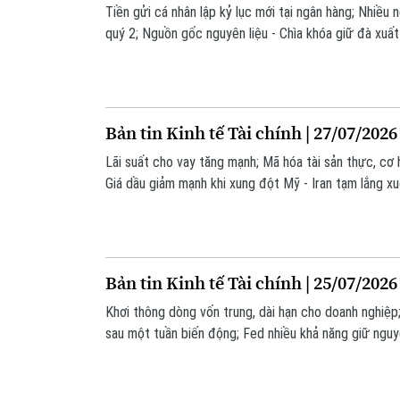
Tiền gửi cá nhân lập kỷ lục mới tại ngân hàng; Nhiều 
quý 2; Nguồn gốc nguyên liệu - Chìa khóa giữ đà xuất
thông tin đáng chú ý trong bản tin hôm nay.
Bản tin Kinh tế Tài chính | 27/07/2026
Lãi suất cho vay tăng mạnh; Mã hóa tài sản thực, cơ 
Giá dầu giảm mạnh khi xung đột Mỹ - Iran tạm lắng xu
chú ý trong bản tin hôm nay.
Bản tin Kinh tế Tài chính | 25/07/2026
Khơi thông dòng vốn trung, dài hạn cho doanh nghiệ
sau một tuần biến động; Fed nhiều khả năng giữ nguyên
tin đáng chú ý trong bản tin hôm nay.