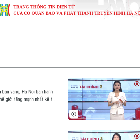
TRANG THÔNG TIN ĐIỆN TỬ
CỦA CƠ QUAN BÁO VÀ PHÁT THANH TRUYỀN HÌNH HÀ NỘ
KINH TẾ
NHÀ ĐẤT
TÀU VÀ XE
GIÁO DỤC
VĂN HÓA
SỨC KHỎ
i
Tin tức
Tin tức
Ô tô
Tin tức
Tin tức
Y tế
ự
Cafe sáng
Đầu tư
Tàu
Tuyển sinh
Làng nghề
Dinh dư
Nội
Tài chính Ngân hàng
Căn hộ
Xe máy
Hướng nghiệp
Di tích
Tư vấn 
iệt 4 phương
Doanh nghiệp
Đất đai
Thị trường
 bán vàng; Hà Nội ban hành
hế giới tăng mạnh nhất kể từ
Kinh nghiệm
Đánh giá
ản tin hôm nay.