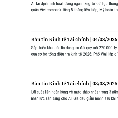
AI tái định hình hoạt động ngân hàng từ dữ liệu thông
quân Vietcombank tăng 5 tháng liên tiếp; Mỹ hoàn t
về thuế quan... là những thông tin đáng chú ý trong b
Bản tin Kinh tế Tài chính | 04/08/2026
Sắp triển khai gói tín dụng ưu đãi quy mô 220.000 t
quả sơ bộ tổng điều tra kinh tế 2026; Phố Wall lập đỉn
mạnh... là những thông tin đáng chú ý trong bản tin h
Bản tin Kinh tế Tài chính | 03/08/2026
Lãi suất liên ngân hàng về mức thấp nhất trong 3 nă
nhân lực sẵn sàng cho AI; Giá dầu giảm mạnh sau khi
Iran... là những thông tin đáng chú ý trong bản tin hô