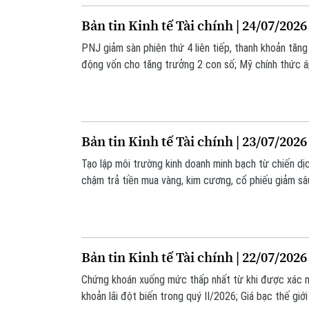
Bản tin Kinh tế Tài chính | 24/07/2026
PNJ giảm sàn phiên thứ 4 liên tiếp, thanh khoản tăng
động vốn cho tăng trưởng 2 con số; Mỹ chính thức á
thương mại... là những thông tin đáng chú ý trong bản
Bản tin Kinh tế Tài chính | 23/07/2026
Tạo lập môi trường kinh doanh minh bạch từ chiến d
chậm trả tiền mua vàng, kim cương, cổ phiếu giảm s
đầu tư đang đánh giá thấp rủi ro... là những thông ti
nay.
Bản tin Kinh tế Tài chính | 22/07/2026
Chứng khoán xuống mức thấp nhất từ khi được xác nh
khoản lãi đột biến trong quý II/2026; Giá bạc thế giới