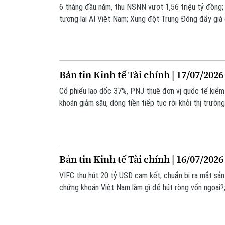
6 tháng đầu năm, thu NSNN vượt 1,56 triệu tỷ đồng;
tương lai AI Việt Nam; Xung đột Trung Đông đẩy giá
tuần... là những thông tin đáng chú ý trong bản tin hô
Bản tin Kinh tế Tài chính | 17/07/2026
Cổ phiếu lao dốc 37%, PNJ thuê đơn vị quốc tế kiểm
khoán giảm sâu, dòng tiền tiếp tục rời khỏi thị trườ
khả năng tăng lãi suất... là những thông tin đáng chú 
Bản tin Kinh tế Tài chính | 16/07/2026
VIFC thu hút 20 tỷ USD cam kết, chuẩn bị ra mắt sản
chứng khoán Việt Nam làm gì để hút ròng vốn ngoại?;
lượng đối với kinh tế châu Á... là những thông tin đán