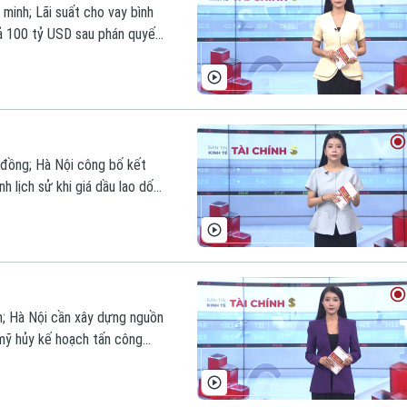
 minh; Lãi suất cho vay bình
rả 100 tỷ USD sau phán quyết
ản tin hôm nay.
ỷ đồng; Hà Nội công bố kết
h lịch sử khi giá dầu lao dốc
ôm nay.
m; Hà Nội cần xây dựng nguồn
 mỹ hủy kế hoạch tấn công
m nay.