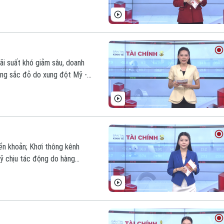
ãi suất khó giảm sâu, doanh
ng sắc đỏ do xung đột Mỹ -
m nay.
yển khoản; Khơi thông kênh
Mỹ chịu tác động do hàng
trong bản tin hôm nay.