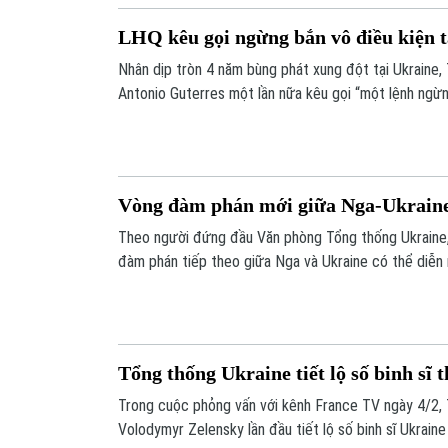
LHQ kêu gọi ngừng bắn vô điều kiện t
Nhân dịp tròn 4 năm bùng phát xung đột tại Ukraine,
Antonio Guterres một lần nữa kêu gọi “một lệnh ngừn
và vô điều kiện” như bước đi đầu tiên hướng tới một 
dài và toàn diện.
Vòng đàm phán mới giữa Nga-Ukraine 
Theo người đứng đầu Văn phòng Tổng thống Ukraine,
đàm phán tiếp theo giữa Nga và Ukraine có thể diễn
cạnh đó, một cuộc trao đổi tù binh “quy mô lớn” có th
Tổng thống Ukraine tiết lộ số binh sĩ 
Trong cuộc phỏng vấn với kênh France TV ngày 4/2,
Volodymyr Zelensky lần đầu tiết lộ số binh sĩ Ukrain