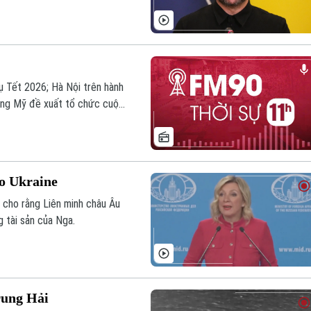
à lực lượng được huy động,
u binh sĩ mất tích.
vụ Tết 2026; Hà Nội trên hành
hống Mỹ đề xuất tổ chức cuộc
áng chú ý trong chương trình
ho Ukraine
 cho rằng Liên minh châu Âu
g tài sản của Nga.
rung Hải