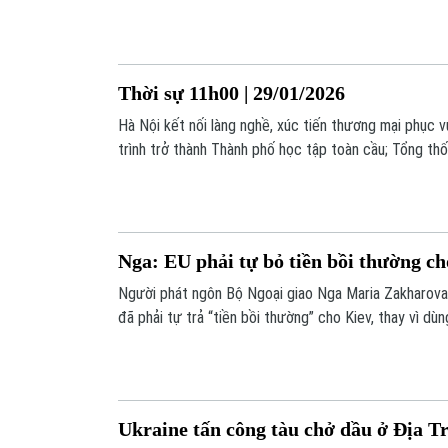
chiến trường, bao gồm cả quân nhân chuyên nghiệp v
hiện ở mức khoảng 55.000 người, ngoài ra còn rất nhiề
Thời sự 11h00 | 29/01/2026
Hà Nội kết nối làng nghề, xúc tiến thương mại phục 
trình trở thành Thành phố học tập toàn cầu; Tổng t
gặp thượng đỉnh Nga-Ukraine;... là những thông tin đ
hôm nay.
Nga: EU phải tự bỏ tiền bồi thường c
Người phát ngôn Bộ Ngoại giao Nga Maria Zakharova
đã phải tự trả “tiền bồi thường” cho Kiev, thay vì dùn
Ukraine tấn công tàu chở dầu ở Địa T