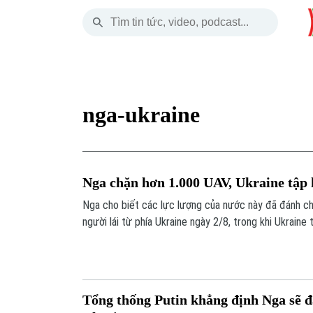
Thứ Năm
THỜI SỰ
HÀ NỘI
THẾ GIỚI
06 Tháng 08, 2026
Hà Nội
Nhịp sống Hà Nộ
Tin tức
nga-ukraine
Chính trị
Người Hà Nội
Quân s
Xã hội
Khoảnh khắc Hà 
Hồ sơ
Nga chặn hơn 1.000 UAV, Ukraine tập 
An ninh trật tự
Ẩm thực
Người V
Nga cho biết các lực lượng của nước này đã đánh c
người lái từ phía Ukraine ngày 2/8, trong khi Ukrain
Công nghệ
bay quân sự của Nga.
Tổng thống Putin khẳng định Nga sẽ đạ