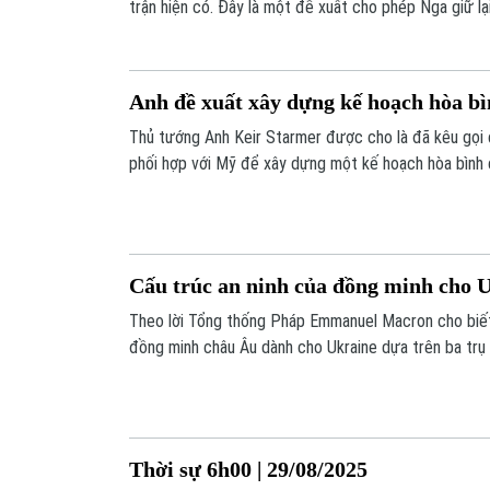
trận hiện có. Đây là một đề xuất cho phép Nga giữ lạ
này đang kiểm soát.
Anh đề xuất xây dựng kế hoạch hòa b
Thủ tướng Anh Keir Starmer được cho là đã kêu gọi 
phối hợp với Mỹ để xây dựng một kế hoạch hòa bình 
kiến của ông Trump đối với Dải Gaza.
Cấu trúc an ninh của đồng minh cho 
Theo lời Tổng thống Pháp Emmanuel Macron cho biết,
đồng minh châu Âu dành cho Ukraine dựa trên ba trụ 
Thời sự 6h00 | 29/08/2025