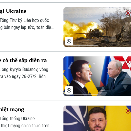
ại Ukraine
 Tổng Thư ký Liên hợp quốc
g bắn ngay lập tức, toàn diện
nền hòa bình công bằng, lâu
có thể sắp diễn ra
 ông Kyrylo Budanov, vòng
 ra vào ngày 26-27/2. Bên
ể diễn ra trong tuần này.
thiệt mạng
 Tổng thống Ukraine
e thiệt mạng chính thức trên