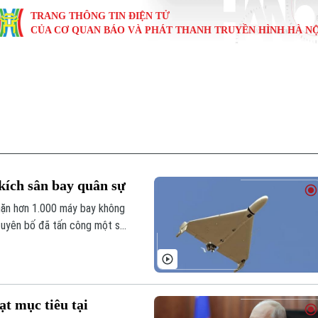
TRANG THÔNG TIN ĐIỆN TỬ
CỦA CƠ QUAN BÁO VÀ PHÁT THANH TRUYỀN HÌNH HÀ NỘ
KINH TẾ
NHÀ ĐẤT
TÀU VÀ XE
GIÁO DỤC
VĂN HÓA
SỨC KHỎ
i
Tin tức
Tin tức
Ô tô
Tin tức
Tin tức
Y tế
ự
Cafe sáng
Đầu tư
Tàu
Tuyển sinh
Làng nghề
Dinh dư
Nội
Tài chính Ngân hàng
Căn hộ
Xe máy
Hướng nghiệp
Di tích
Tư vấn 
kích sân bay quân sự
iệt 4 phương
Doanh nghiệp
Đất đai
Thị trường
hặn hơn 1.000 máy bay không
e tuyên bố đã tấn công một sân
Kinh nghiệm
Đánh giá
t mục tiêu tại