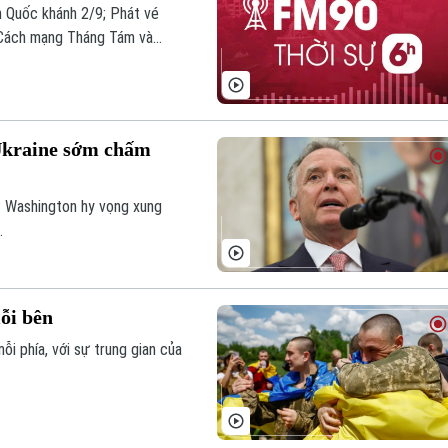
m Quốc khánh 2/9; Phát vé
 Cách mạng Tháng Tám và
 giải Nga-Ukraine;... là tin
 Ukraine sớm chấm
t Washington hy vọng xung
.
ỗi bên
ỗi phía, với sự trung gian của