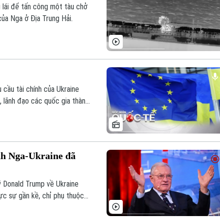
 lái để tấn công một tàu chở
ủa Nga ở Địa Trung Hải.
cầu tài chính của Ukraine
 lãnh đạo các quốc gia thành
guồn tài chính trên.
nh Nga-Ukraine đã
ỹ Donald Trump về Ukraine
c sự gần kề, chỉ phụ thuộc
 tuyên bố cần phải có những