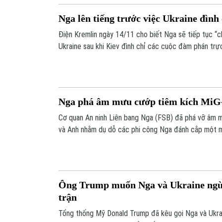
Nga lên tiếng trước việc Ukraine đìn
Điện Kremlin ngày 14/11 cho biết Nga sẽ tiếp tục “c
Ukraine sau khi Kiev đình chỉ các cuộc đàm phán trự
Ukraine sẽ phải trở lại bàn đàm phán từ vị thế yếu hơ
Nga phá âm mưu cướp tiêm kích MiG
Cơ quan An ninh Liên bang Nga (FSB) đã phá vỡ âm m
và Anh nhằm dụ dỗ các phi công Nga đánh cắp một m
Ông Trump muốn Nga và Ukraine ngừn
trận
Tổng thống Mỹ Donald Trump đã kêu gọi Nga và Ukra