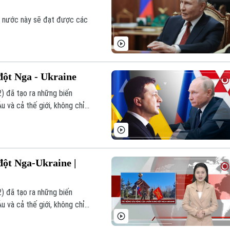
, nước này sẽ đạt được các
đột Nga - Ukraine
) đã tạo ra những biến
u và cả thế giới, không chỉ
i và vị thế địa chính trị của
đột Nga-Ukraine |
) đã tạo ra những biến
u và cả thế giới, không chỉ
i và vị thế địa chính trị của