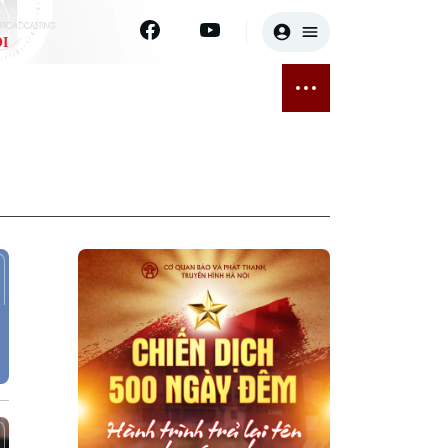
I
E
THỂ THAO
GIẢI TRÍ
ĐÃ PHÁT SÓNG
Bóng đá
Tin tức
ỡng
Quần vợt
Sao
sức khỏe
Golf
Điện ảnh
Thời trang
Âm nhạc