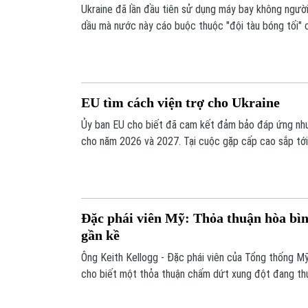
Ukraine đã lần đầu tiên sử dụng máy bay không người
dầu mà nước này cáo buộc thuộc "đội tàu bóng tối" c
EU tìm cách viện trợ cho Ukraine
Ủy ban EU cho biết đã cam kết đảm bảo đáp ứng nhu 
cho năm 2026 và 2027. Tại cuộc gặp cấp cao sắp tới,
viên EU sẽ quyết định chọn cách thức giúp có được n
Đặc phái viên Mỹ: Thỏa thuận hòa bì
gần kề
Ông Keith Kellogg - Đặc phái viên của Tổng thống M
cho biết một thỏa thuận chấm dứt xung đột đang thự
vào việc giải quyết hai vấn đề chính. Tuy nhiên, Nga
thay đổi triệt để đối với một số đề xuất của Mỹ.