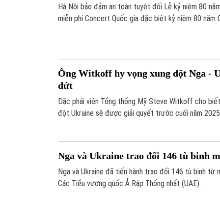
Hà Nội bảo đảm an toàn tuyệt đối Lễ kỷ niệm 80 nă
miễn phí Concert Quốc gia đặc biệt kỷ niệm 80 năm
Quốc khánh 2/9; Thổ Nhĩ Kỳ sẵn sàng làm trung gian hòa
nổi bật hôm nay.
Ông Witkoff hy vọng xung đột Nga -
dứt
Đặc phái viên Tổng thống Mỹ Steve Witkoff cho biế
đột Ukraine sẽ được giải quyết trước cuối năm 2025
Nga và Ukraine trao đổi 146 tù binh m
Nga và Ukraine đã tiến hành trao đổi 146 tù binh từ m
Các Tiểu vương quốc Ả Rập Thống nhất (UAE).