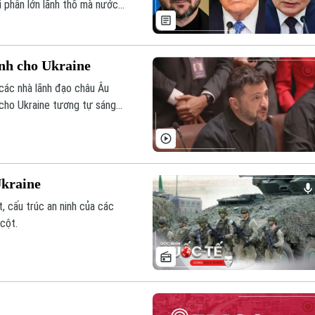
i phần lớn lãnh thổ mà nước
ình cho Ukraine
các nhà lãnh đạo châu Âu
cho Ukraine tương tự sáng
Ukraine
 cấu trúc an ninh của các
cột.