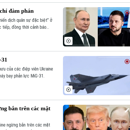
h chỉ đàm phán
hiến dịch quân sự đặc biệt” ở
c tiếp, đồng thời cảnh báo
n.
-31
ưu của các điệp viên Ukraine
áy bay phản lực MiG-31.
g bắn trên các mặt
ine ngừng bắn trên các mặt