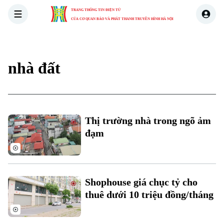
TRANG THÔNG TIN ĐIỆN TỬ
CỦA CƠ QUAN BÁO VÀ PHÁT THANH TRUYỀN HÌNH HÀ NỘI
THỜI SỰ
HÀ NỘI
THẾ GIỚI
KINH TẾ
NHÀ ĐẤT
nhà đất
Thị trường nhà trong ngõ ảm
đạm
Shophouse giá chục tỷ cho
thuê dưới 10 triệu đồng/tháng