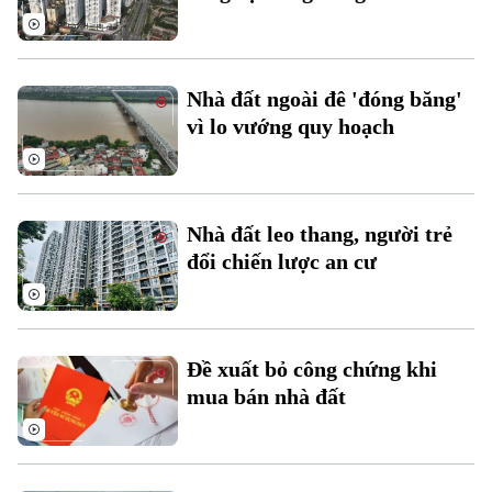
Nhà đất ngoài đê 'đóng băng'
vì lo vướng quy hoạch
Liên hệ đường dây nóng (bấm để gọi)
Tòa soạn
Tòa soạn
Nhà đất leo thang, người trẻ
0865.116.699 (hotline)
0865.116.699
đổi chiến lược an cư
Đề xuất bỏ công chứng khi
mua bán nhà đất