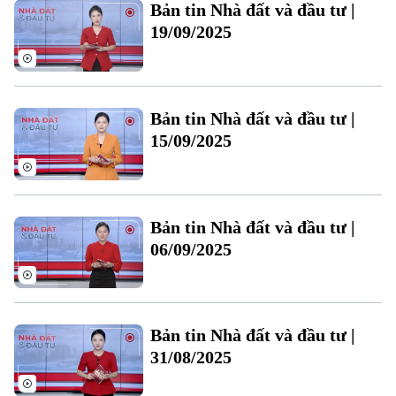
Bản tin Nhà đất và đầu tư |
19/09/2025
Bản tin Nhà đất và đầu tư |
15/09/2025
Bản quyền thuộc về Cơ quan Báo và Phát thanh Truyền hình Hà Nội Giấy
phép số: Số 63/GP-TTDT, cấp ngày 10/05/2023
TRANG THÔNG TIN ĐIỆN TỬ
Bản tin Nhà đất và đầu tư |
CỦA CƠ QUAN BÁO VÀ PHÁT THANH TRUYỀN HÌNH HÀ NỘI
06/09/2025
Số 3-5 Huỳnh Thúc Kháng-Phường Láng-Hà Nội
Giám đốc: VŨ MINH TUẤN
Phó Giám đốc: Nguyễn Kim Khiêm, Nguyễn Minh Đức, Nguyễn Thành Lợi
Bản tin Nhà đất và đầu tư |
31/08/2025