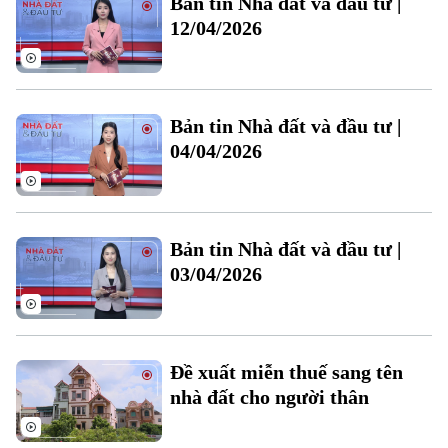
Bản tin Nhà đất và đầu tư |
Đất đai
Xe máy
12/04/2026
Tuyển sinh
Tin tức
Sức khỏe
Kinh nghiệm
Thị trường
Hướng nghiệp
Làng nghề
Y tế
Thể thao
Đánh giá
Bản tin Nhà đất và đầu tư |
Di tích
Dinh dưỡng
04/04/2026
Bóng đá
Giải trí
Tư vấn sức khỏe
Quần vợt
Tin tức
Đã phát sóng
Golf
Bản tin Nhà đất và đầu tư |
Sao
03/04/2026
Điện ảnh
Thời trang
Đề xuất miễn thuế sang tên
Âm nhạc
nhà đất cho người thân