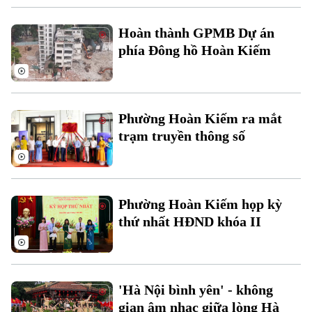
Hoàn thành GPMB Dự án
phía Đông hồ Hoàn Kiếm
Phường Hoàn Kiếm ra mắt
trạm truyền thông số
Bản quyền thuộc về Cơ quan Báo và Phát thanh Truyền hình Hà Nội Giấy
phép số: Số 63/GP-TTDT, cấp ngày 10/05/2023
TRANG THÔNG TIN ĐIỆN TỬ
Phường Hoàn Kiếm họp kỳ
CỦA CƠ QUAN BÁO VÀ PHÁT THANH TRUYỀN HÌNH HÀ NỘI
Số 3-5 Huỳnh Thúc Kháng-Phường Láng-Hà Nội
thứ nhất HĐND khóa II
Giám đốc: VŨ MINH TUẤN
Phó Giám đốc: Nguyễn Kim Khiêm, Nguyễn Minh Đức, Nguyễn Thành Lợi
'Hà Nội bình yên' - không
gian âm nhạc giữa lòng Hà