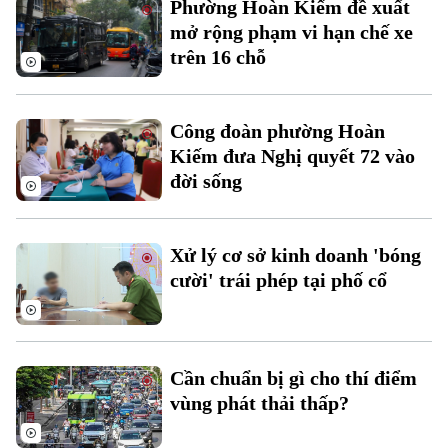
Phường Hoàn Kiếm đề xuất
Đất đai
Xe máy
mở rộng phạm vi hạn chế xe
Tuyển sinh
Tin tức
trên 16 chỗ
Sức khỏe
Kinh nghiệm
Thị trường
Hướng nghiệp
Làng nghề
Y tế
Thể thao
Đánh giá
Công đoàn phường Hoàn
Di tích
Kiếm đưa Nghị quyết 72 vào
Dinh dưỡng
Bóng đá
Giải trí
đời sống
Tư vấn sức khỏe
Quần vợt
Tin tức
Đã phát sóng
Xử lý cơ sở kinh doanh 'bóng
Golf
Sao
cười' trái phép tại phố cổ
Điện ảnh
Thời trang
Cần chuẩn bị gì cho thí điểm
vùng phát thải thấp?
Âm nhạc