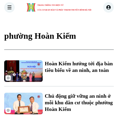
TRANG THÔNG TIN ĐIỆN TỬ
CỦA CƠ QUAN BÁO VÀ PHÁT THANH TRUYỀN HÌNH HÀ NỘI
THỜI SỰ
HÀ NỘI
THẾ GIỚI
KINH TẾ
NHÀ ĐẤT
phường Hoàn Kiếm
Hoàn Kiếm hướng tới địa bàn
tiêu biểu về an ninh, an toàn
Chủ động giữ vững an ninh ở
mỗi khu dân cư thuộc phường
Hoàn Kiếm