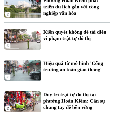
Phường Hoàn Kiếm phát
triển du lịch gắn với công
nghiệp văn hóa
Kiên quyết không để tái diễn
vi phạm trật tự đô thị
Liên hệ đường dây nóng (bấm để gọi)
Tòa soạn
Tòa soạn
Hiệu quả từ mô hình 'Cổng
0865.116.699 (hotline)
0865.116.699
trường an toàn giao thông'
Duy trì trật tự đô thị tại
phường Hoàn Kiếm: Cần sự
chung tay để bền vững