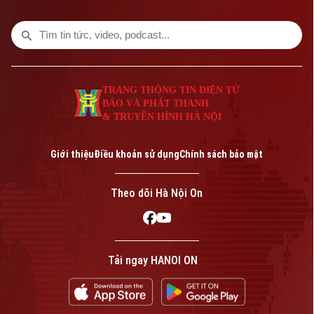
TRANG THÔNG TIN ĐIỆN TỬ
BÁO VÀ PHÁT THANH
& TRUYỀN HÌNH HÀ NỘI
Bản quyền thuộc về Cơ quan Báo và Phát thanh Truyền hình Hà Nội Giấy
phép số: Số 63/GP-TTDT, cấp ngày 10/05/2023
Giới thiệu
Điều khoản sử dụng
Chính sách bảo mật
TRANG THÔNG TIN ĐIỆN TỬ
CỦA CƠ QUAN BÁO VÀ PHÁT THANH TRUYỀN HÌNH HÀ NỘI
Theo dõi Hà Nội On
Số 3-5 Huỳnh Thúc Kháng-Phường Láng-Hà Nội
Giám đốc: VŨ MINH TUẤN
Phó Giám đốc: Nguyễn Kim Khiêm, Nguyễn Minh Đức, Nguyễn Thành Lợi
Tải ngay HANOI ON