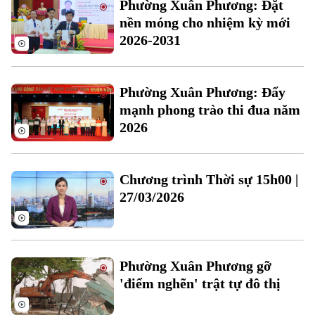
Phường Xuân Phương: Đặt
Đất đai
Xe máy
nền móng cho nhiệm kỳ mới
Tuyển sinh
Tin tức
Sức khỏe
Kinh nghiệm
2026-2031
Thị trường
Hướng nghiệp
Làng nghề
Y tế
Thể thao
Đánh giá
Phường Xuân Phương: Đẩy
Di tích
Dinh dưỡng
mạnh phong trào thi đua năm
Bóng đá
Giải trí
2026
Tư vấn sức khỏe
Quần vợt
Tin tức
Đã phát sóng
Golf
Chương trình Thời sự 15h00 |
Sao
27/03/2026
Điện ảnh
Thời trang
Phường Xuân Phương gỡ
Âm nhạc
'điểm nghẽn' trật tự đô thị