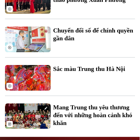
Chuyển đổi số để chính quyền
gần dân
Liên hệ đường dây nóng (bấm để gọi)
Tòa soạn
Tòa soạn
Sắc màu Trung thu Hà Nội
0865.116.699 (hotline)
0865.116.699
Mang Trung thu yêu thương
đến với những hoàn cảnh khó
khăn