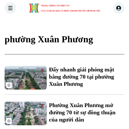
TRANG THÔNG TIN ĐIỆN TỬ
CỦA CƠ QUAN BÁO VÀ PHÁT THANH TRUYỀN HÌNH HÀ NỘI
THỜI SỰ
HÀ NỘI
THẾ GIỚI
KINH TẾ
NHÀ ĐẤT
phường Xuân Phương
Đẩy nhanh giải phóng mặt
bằng đường 70 tại phường
Xuân Phương
Phường Xuân Phương mở
đường 70 từ sự đồng thuận
của người dân