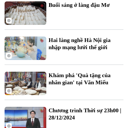
Buổi sáng ở làng đậu Mơ
Hai làng nghề Hà Nội gia
nhập mạng lưới thế giới
Bản quyền thuộc về Cơ quan Báo và Phát thanh Truyền hình Hà Nội Giấy
phép số: Số 63/GP-TTDT, cấp ngày 10/05/2023
TRANG THÔNG TIN ĐIỆN TỬ
Khám phá 'Quà tặng của
CỦA CƠ QUAN BÁO VÀ PHÁT THANH TRUYỀN HÌNH HÀ NỘI
nhân gian' tại Văn Miếu
Số 3-5 Huỳnh Thúc Kháng-Phường Láng-Hà Nội
Giám đốc: VŨ MINH TUẤN
Phó Giám đốc: Nguyễn Kim Khiêm, Nguyễn Minh Đức, Nguyễn Thành Lợi
Chương trình Thời sự 23h00 |
28/12/2024