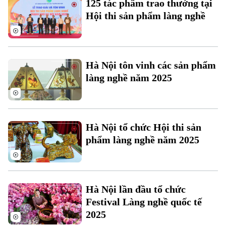
125 tác phẩm trao thưởng tại
Đất đai
Xe máy
Hội thi sản phẩm làng nghề
Tuyển sinh
Tin tức
Sức khỏe
Kinh nghiệm
Thị trường
Hướng nghiệp
Làng nghề
Y tế
Thể thao
Đánh giá
Hà Nội tôn vinh các sản phẩm
Di tích
Dinh dưỡng
làng nghề năm 2025
Bóng đá
Giải trí
Tư vấn sức khỏe
Quần vợt
Tin tức
Đã phát sóng
Golf
Hà Nội tổ chức Hội thi sản
Sao
phẩm làng nghề năm 2025
Điện ảnh
Thời trang
Hà Nội lần đầu tổ chức
Âm nhạc
Festival Làng nghề quốc tế
2025