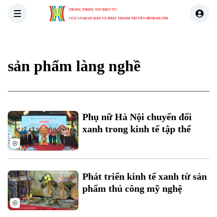
TRANG THÔNG TIN ĐIỆN TỬ
CỦA CƠ QUAN BÁO VÀ PHÁT THANH TRUYỀN HÌNH HÀ NỘI
THỜI SỰ
HÀ NỘI
THẾ GIỚI
KINH TẾ
NHÀ ĐẤT
sản phẩm làng nghề
Phụ nữ Hà Nội chuyển đổi
xanh trong kinh tế tập thể
Phát triển kinh tế xanh từ sản
phẩm thủ công mỹ nghệ