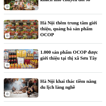
Hà Nội thêm trung tâm giới
thiệu, quảng bá sản phẩm
OCOP
Liên hệ đường dây nóng (bấm để gọi)
Tòa soạn
Tòa soạn
1.000 sản phẩm OCOP được
0865.116.699 (hotline)
0865.116.699
giới thiệu tại thị xã Sơn Tây
Hà Nội khai thác tiềm năng
du lịch làng nghề