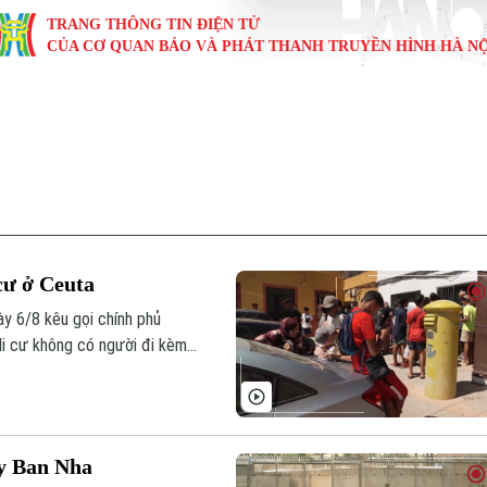
TRANG THÔNG TIN ĐIỆN TỬ
CỦA CƠ QUAN BÁO VÀ PHÁT THANH TRUYỀN HÌNH HÀ NỘ
KINH TẾ
NHÀ ĐẤT
TÀU VÀ XE
GIÁO DỤC
VĂN HÓA
SỨC KHỎ
i
Tin tức
Tin tức
Ô tô
Tin tức
Tin tức
Y tế
ự
Cafe sáng
Đầu tư
Tàu
Tuyển sinh
Làng nghề
Dinh dư
Nội
Tài chính Ngân hàng
Căn hộ
Xe máy
Hướng nghiệp
Di tích
Tư vấn 
cư ở Ceuta
iệt 4 phương
Doanh nghiệp
Đất đai
Thị trường
y 6/8 kêu gọi chính phủ
 di cư không có người đi kèm
Kinh nghiệm
Đánh giá
72.000 người di cư đổ bộ trong
 rơi vào trạng thái quá tải
ây Ban Nha