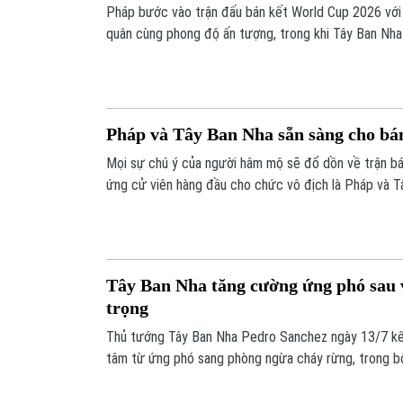
Pháp bước vào trận đấu bán kết World Cup 2026 với 
quân cùng phong độ ấn tượng, trong khi Tây Ban Nha 
trước chính đối thủ ở hai lần đối đầu gần nhất có th
thủ. Trận chung kết sớm này đã không khiến các cổ 
gì cả hai đội đã thể hiện.
Pháp và Tây Ban Nha sẵn sàng cho bá
Mọi sự chú ý của người hâm mộ sẽ đổ dồn về trận bá
ứng cử viên hàng đầu cho chức vô địch là Pháp và 
tranh tài. Trước giờ bóng lăn, cả hai đội đều đã hoàn
sàng tạo nên màn so tài hấp dẫn để tranh tấm vé vào
Tây Ban Nha tăng cường ứng phó sau 
trọng
Thủ tướng Tây Ban Nha Pedro Sanchez ngày 13/7 kê
tâm từ ứng phó sang phòng ngừa cháy rừng, trong b
cực đoan và biến đổi khí hậu khiến thiên tai diễn biế