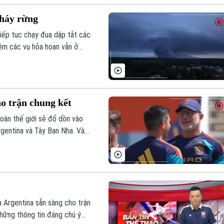
cháy rừng
iếp tục chạy đua dập tắt các
êm các vụ hỏa hoạn vẫn ở
o trận chung kết
oàn thế giới sẽ đổ dồn vào
gentina và Tây Ban Nha. Vào
iến, ở trận đấu được mong chờ
 Argentina sẵn sàng cho trận
 những thông tin đáng chú ý