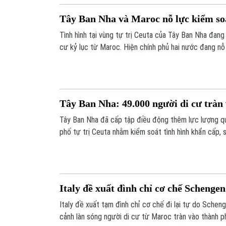
Tây Ban Nha và Maroc nỗ lực kiểm so
Tình hình tại vùng tự trị Ceuta của Tây Ban Nha đang
cư kỷ lục từ Maroc. Hiện chính phủ hai nước đang nỗ
giải quyết cuộc khủng hoảng nhân đạo và an ninh ngh
Tây Ban Nha: 49.000 người di cư tràn
Tây Ban Nha đã cấp tập điều động thêm lực lượng qu
phố tự trị Ceuta nhằm kiểm soát tình hình khẩn cấp, s
49.000 người di cư tràn qua biên giới chỉ trong 24 giờ
Italy đề xuất đình chỉ cơ chế Schenge
Italy đề xuất tạm đình chỉ cơ chế đi lại tự do Schen
cảnh làn sóng người di cư từ Maroc tràn vào thành ph