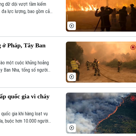
ừng dữ dội vượt tầm kiểm
i đa lực lượng, bao gồm cả
u (EU) để khống chế thảm họa.
g ở Pháp, Tây Ban
vào một cuộc khủng hoảng
ây Ban Nha, tổng số người
000 người. Đây được coi là
ại hai quốc gia này.
ấp quốc gia vì cháy
quốc gia khi hàng loạt vụ
la, buộc hơn 10.000 người
ột trong những mùa cháy rừng