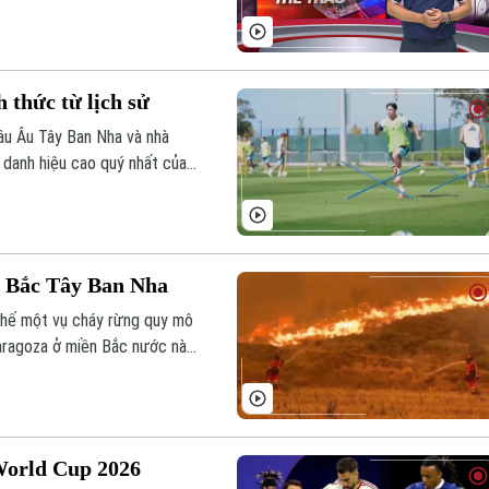
 thức từ lịch sử
hâu Âu Tây Ban Nha và nhà
danh hiệu cao quý nhất của
entina cần vượt qua những
orld Cup.
n Bắc Tây Ban Nha
chế một vụ cháy rừng quy mô
Zaragoza ở miền Bắc nước này.
n cư lân cận.
World Cup 2026