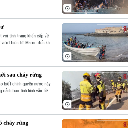
cư
 với tình trạng khẩn cấp về
cư vượt biển từ Maroc đến khu
ới sau cháy rừng
o biết chính quyền nước này
 cảnh báo tình hình vẫn tiềm
 bị xuất hiện.
ó cháy rừng