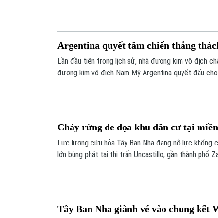
trong Bản tin Thể thao hôm nay.
Argentina quyết tâm chiến thắng thách
Lần đầu tiên trong lịch sử, nhà đương kim vô địch c
đương kim vô địch Nam Mỹ Argentina quyết đấu cho 
bóng đá thế giới. Với Messi cùng các đồng đội, Arg
thách thức lớn từ lịch sử để có lần thứ tư vô địch W
Cháy rừng đe dọa khu dân cư tại miề
Lực lượng cứu hỏa Tây Ban Nha đang nỗ lực khống 
lớn bùng phát tại thị trấn Uncastillo, gần thành phố 
Đám cháy dữ dội đã đe dọa trực tiếp đến các khu dâ
Tây Ban Nha giành vé vào chung kết 