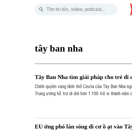
Thứ Năm
THỜI SỰ
HÀ NỘI
THẾ GIỚI
06 Tháng 08, 2026
Hà Nội
Nhịp sống Hà Nộ
Tin tức
tây ban nha
Chính trị
Người Hà Nội
Quân s
Xã hội
Khoảnh khắc Hà 
Hồ sơ
Tây Ban Nha tìm giải pháp cho trẻ di 
An ninh trật tự
Ẩm thực
Người V
Chính quyền vùng lãnh thổ Ceuta của Tây Ban Nha ngà
Trung ương hỗ trợ di dời hơn 1.100 trẻ vị thành niên
Công nghệ
vào đất liền. Động thái này diễn ra sau khi làn sóng 
một tuần qua đã khiến các trung tâm tiếp nhận tại đây
nghiêm trọng.
EU ứng phó làn sóng di cư ồ ạt vào T