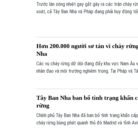
Trước làn sóng nhiệt gay gắt gây ra các trận cháy r
soát, cả Tây Ban Nha và Pháp đang phải huy động tố
quân đội và sự hỗ trợ khẩn cấp từ Liên minh Châu Â
Hơn 200.000 người sơ tán vì cháy rừn
Nha
Các vụ cháy rừng dữ dội đang đẩy khu vực Nam Âu 
nhân đạo và môi trường nghiêm trọng. Tại Pháp và T
phải rời bỏ nhà cửa để lánh nạn đã vượt con số 200.
đợt thiên tai tồi tệ nhất trong lịch sử nhiều khu vực t
Tây Ban Nha ban bố tình trạng khẩn c
rừng
Chính phủ Tây Ban Nha đã ban bố tình trạng khẩn cấp 
cháy rừng bùng phát quanh thủ đô Madrid và tỉnh Avi
phải sơ tán, trong bối cảnh quốc gia này trải qua m
nghiêm trọng nhất trong nhiều thập kỷ.