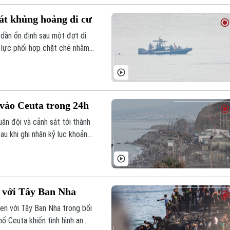
át khủng hoảng di cư
 dần ổn định sau một đợt di
 lực phối hợp chặt chẽ nhằm
iêm trọng này.
 vào Ceuta trong 24h
ân đội và cảnh sát tới thành
au khi ghi nhận kỷ lục khoảng
.
n với Tây Ban Nha
gen với Tây Ban Nha trong bối
ố Ceuta khiến tình hình an