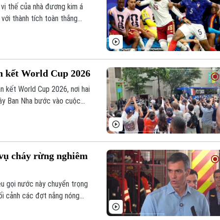
vị thế của nhà đương kim á
với thành tích toàn thắng
ừa sự tự tin để cản bước đối
động viên thất vọng với những
n kết World Cup 2026
n kết World Cup 2026, nơi hai
Tây Ban Nha bước vào cuộc
 tất công tác chuẩn bị, sẵn
 trận chung kết.
vụ cháy rừng nghiêm
u gọi nước này chuyển trọng
ối cảnh các đợt nắng nóng
n ngày càng nghiêm trọng.