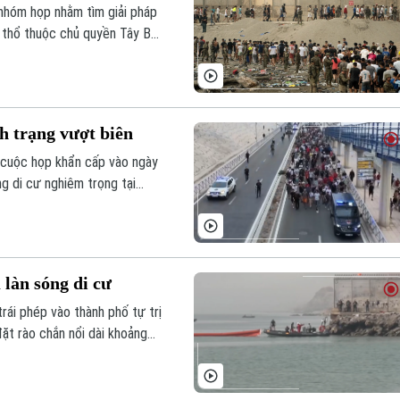
nhóm họp nhằm tìm giải pháp
h thổ thuộc chủ quyền Tây Ban
h trạng vượt biên
t cuộc họp khẩn cấp vào ngày
g di cư nghiêm trọng tại
à đợt di cư ồ ạt chưa từng
 động và gây ra những rạn nứt
 làn sóng di cư
rái phép vào thành phố tự trị
ặt rào chắn nổi dài khoảng
hằm ngăn chặn các vụ xâm