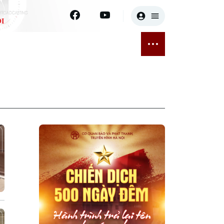
I
E
THỂ THAO
GIẢI TRÍ
ĐÃ PHÁT SÓNG
Bóng đá
Tin tức
ỡng
Quần vợt
Sao
sức khỏe
Golf
Điện ảnh
Thời trang
Âm nhạc