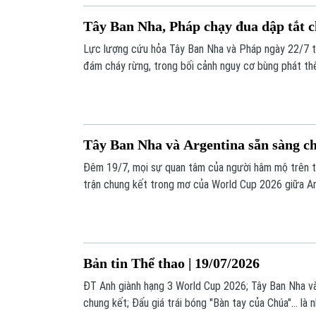
Tây Ban Nha, Pháp chạy đua dập tắt 
Lực lượng cứu hỏa Tây Ban Nha và Pháp ngày 22/7 t
đám cháy rừng, trong bối cảnh nguy cơ bùng phát th
mức cao do nắng nóng kéo dài và thời tiết khô hạn.
Tây Ban Nha và Argentina sẵn sàng ch
Đêm 19/7, mọi sự quan tâm của người hâm mộ trên t
trận chung kết trong mơ của World Cup 2026 giữa Ar
lúc này, cả hai đội cũng đã sẵn sàng cho màn đại ch
nhất trong nhiều năm.
Bản tin Thể thao | 19/07/2026
ĐT Anh giành hạng 3 World Cup 2026; Tây Ban Nha và
chung kết; Đấu giá trái bóng "Bàn tay của Chúa"... là