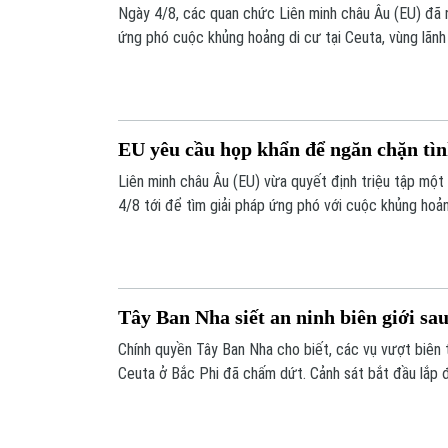
Ngày 4/8, các quan chức Liên minh châu Âu (EU) đã 
ứng phó cuộc khủng hoảng di cư tại Ceuta, vùng lãn
Nha ở Bắc Phi.
EU yêu cầu họp khẩn để ngăn chặn tìn
Liên minh châu Âu (EU) vừa quyết định triệu tập mộ
4/8 tới để tìm giải pháp ứng phó với cuộc khủng hoản
vùng lãnh thổ Ceuta của Tây Ban Nha. Đây được coi l
có, đẩy an ninh biên giới khối này vào tình trạng báo
ngoại giao sâu sắc.
Tây Ban Nha siết an ninh biên giới sau
Chính quyền Tây Ban Nha cho biết, các vụ vượt biên t
Ceuta ở Bắc Phi đã chấm dứt. Cảnh sát bắt đầu lắp đ
500m trên biển tại khu vực biên giới với Morocco n
nhập trái phép trong tương lai.