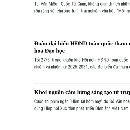
Tại Văn Miếu - Quốc Tử Giám, không gian di tích nhữ
rộn ràng với chương trình trải nghiệm văn hóa “Một 
em nhỏ. Những trò chơi dân gian, hoạt động thủ côn
một không gian vừa học, vừa chơi đầy ý nghĩa.
Đoàn đại biểu HĐND toàn quốc tham 
hoa Đạo học
Tối 27/5, trong khuôn khổ Hội nghị HĐND toàn quốc 
nhiệm vụ nhiệm kỳ 2026-2031, các đại biểu đã tham 
học tại Di tích Quốc gia đặc biệt Văn Miếu - Quốc Tử
Khơi nguồn cảm hứng sáng tạo từ truy
Cuộc thi phim ngắn “Hiền tài hôm nay” do Sở Văn hóa và Thể thao Hà Nội phối hợp
cùng Hiệp hội Xúc tiến phát triển Điện ảnh Việt Na
hóa Khoa học Văn Miếu - Quốc Tử Giám đồng tổ chức
Quốc học và khơi dậy khát vọng, ý chí vươn lên của t
thời đại mới.