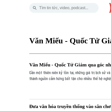
Thứ Năm
THỜI SỰ
HÀ NỘI
THẾ GIỚI
06 Tháng 08, 2026
Hà Nội
Nhịp sống Hà Nộ
Tin tức
Văn Miếu - Quốc Tử G
Chính trị
Người Hà Nội
Quân s
Xã hội
Khoảnh khắc Hà 
Hồ sơ
Văn Miếu - Quốc Tử Giám qua góc nh
An ninh trật tự
Ẩm thực
Người V
Gần một thiên niên kỷ tồn tại, những giá trị lịch sử 
thành nguồn cảm hứng bất tận cho nhiều thế hệ nghệ
Công nghệ
hứng từ di sản này đang được giới thiệu tại triển lã
thuật", vừa khai mạc tại không gian Nhà Tiền đường,
thành lập Quốc Tử Giám.
Đưa văn hóa truyền thống vào sân chơi