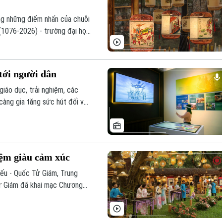
ng những điểm nhấn của chuỗi
(1076-2026) - trường đại học
n Giám trong Khu di tích Văn
a nghệ thuật và tri thức.
 tới người dân
iáo dục, trải nghiệm, các
càng gia tăng sức hút đối với
iệm giàu cảm xúc
iếu - Quốc Tử Giám, Trung
ử Giám đã khai mạc Chương
rong chuỗi sự kiện Kỷ niệm
ng Quốc học đầu tiên của