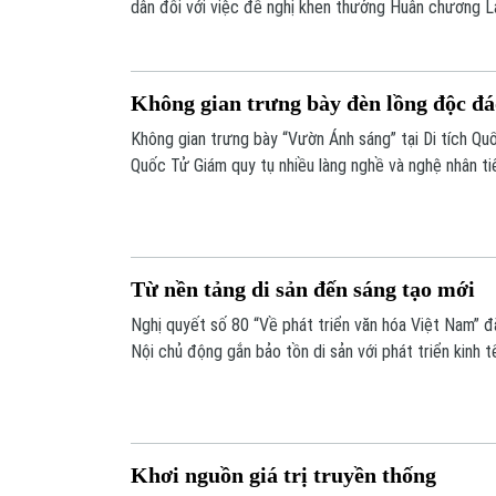
dân đối với việc đề nghị khen thưởng Huân chương 
tâm Hoạt động Văn hóa Khoa học Văn Miếu - Quốc T
Không gian trưng bày đèn lồng độc đá
Không gian trưng bày “Vườn Ánh sáng” tại Di tích Qu
Quốc Tử Giám quy tụ nhiều làng nghề và nghệ nhân ti
sẽ tạo nên bức tranh đa sắc về nghệ thuật đèn lồng 
Từ nền tảng di sản đến sáng tạo mới
Nghị quyết số 80 “Về phát triển văn hóa Việt Nam” đ
Nội chủ động gắn bảo tồn di sản với phát triển kinh t
năng lực cạnh tranh. Điều này đòi hỏi Hà Nội không c
mới tư duy khai thác, kể lại những câu chuyện văn h
ngôn ngữ sáng tạo, hiện đại.
Khơi nguồn giá trị truyền thống