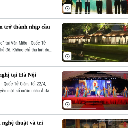
n hóa khoa học Văn Miếu -
hôm nay”.
n trở thành nhịp cầu
c” tại Văn Miếu - Quốc Tử
hủ đô. Không chỉ thu hút du
 tượng với nhiều Đại sứ và du
 kể lại bằng ngôn ngữ của ánh
nghị tại Hà Nội
- Quốc Tử Giám, tối 22/4,
ruyền một số nước châu Á đã
Nội phối hợp với một số Đại
c trưng của nhiều quốc gia,
giữa Hà Nội và bạn bè quốc
nghệ thuật và tri