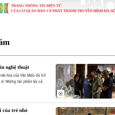
TRANG THÔNG TIN ĐIỆN TỬ
CỦA CƠ QUAN BÁO VÀ PHÁT THANH TRUYỀN HÌNH HÀ NỘ
KINH TẾ
NHÀ ĐẤT
TÀU VÀ XE
GIÁO DỤC
VĂN HÓA
SỨC KHỎ
i
Tin tức
Tin tức
Ô tô
Tin tức
Tin tức
Y tế
iám
ự
Cafe sáng
Đầu tư
Tàu
Tuyển sinh
Làng nghề
Dinh dư
Nội
Tài chính Ngân hàng
Căn hộ
Xe máy
Hướng nghiệp
Di tích
Tư vấn 
ìn nghệ thuật
iệt 4 phương
Doanh nghiệp
Đất đai
Thị trường
và văn hóa của Văn Miếu đã trở
 sĩ. Những tác phẩm lấy cảm
Kinh nghiệm
Đánh giá
m "Quốc Tử Giám trong nghệ
 nhân dịp kỷ niệm 950 năm
 của trẻ nhỏ