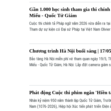
Gần 1.000 học sinh tham gia thi chính
Miếu - Quốc Tử Giám
Cuộc thi chính tả Pháp ngữ năm 2026 vừa diễn ra tại
Tham dự sự kiện có Đại sứ Pháp tại Việt Nam Olivier
nằm trong chuỗi sự kiện Pháp ngữ quy mô toàn quốc,
tại nhiều địa phương tham gia.
Chương trình Hà Nội buổi sáng | 17/0
Bảo tàng Hà Nội miễn phí vé tham quan ngày 19/5; Th
Miếu - Quốc Tử Giám; Hà Nội: Lắp đặt camera giám s
sông; Hành trình chinh phục bảy ngọn núi lửa cao nhất 
đáng chú ý trong chương trình hôm nay.
Phát động Cuộc thi phim ngắn 'Hiền t
Nhân kỷ niệm 950 năm thành lập Quốc Tử Giám, Trườn
Nam (1076-2026), Hiệp hội Xúc tiến phát triển Điện 