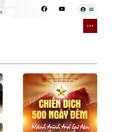
I
E
THỂ THAO
GIẢI TRÍ
ĐÃ PHÁT SÓNG
Bóng đá
Tin tức
ỡng
Quần vợt
Sao
sức khỏe
Golf
Điện ảnh
Thời trang
Âm nhạc