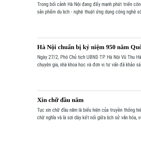
Trong bối cảnh Hà Nội đang đẩy mạnh phát triển công
sản phẩm du lịch - nghệ thuật ứng dụng công nghệ số
nên sức hút mới cho các không gian di sản.
Hà Nội chuẩn bị kỷ niệm 950 năm Qu
Ngày 27/2, Phó Chủ tịch UBND TP. Hà Nội Vũ Thu Hà 
chuyên gia, nhà khoa học và đơn vị tư vấn đã khảo sá
Quốc Tử Giám nhằm chuẩn bị cho chuỗi hoạt động kỷ
Quốc Tử Giám - Trường Quốc học đầu tiên của Việt 
Xin chữ đầu năm
Tục xin chữ đầu năm là biểu hiện của truyền thống hiế
chữ nghĩa và là sợi dây kết nối giữa lịch sử văn hóa, 
đương đại. Mỗi dịp Tết đến, Xuân về, tại các danh lam
khu du lịch tâm linh, đình, chùa… chúng ta đều bắt gặ
bên nghiên mực, giấy đỏ mải mê, tỉ mỉ viết chữ, cho