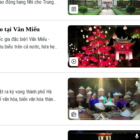
Lao động hạng Nhì cho Trung
ử Giám.
o tại Văn Miếu
ốc gia đặc biệt Văn Miếu -
êu biểu trên cả nước, hứa hẹn
truyền thống.
ặt ra kỳ vọng thành phố Hà
ế văn hóa, biến văn hóa thành
hỉ bảo vệ di sản, mà còn đổi
óa Thăng Long - Hà Nội bằng