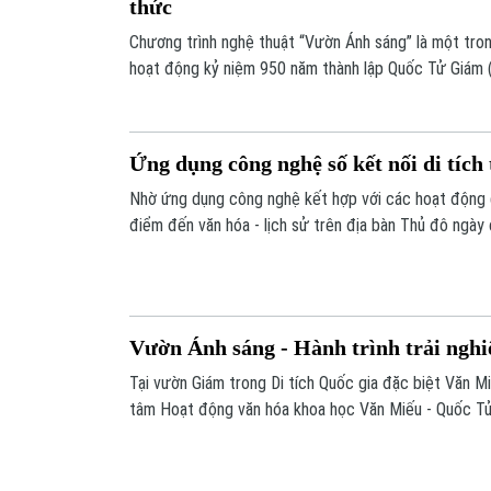
thức
Chương trình nghệ thuật “Vườn Ánh sáng” là một tro
hoạt động kỷ niệm 950 năm thành lập Quốc Tử Giám 
đầu tiên của Việt Nam. Lần đầu tiên, không gian Vườ
Miếu - Quốc Tử Giám trở thành không gian kết hợp giữ
Ứng dụng công nghệ số kết nối di tích
Nhờ ứng dụng công nghệ kết hợp với các hoạt động g
điểm đến văn hóa - lịch sử trên địa bàn Thủ đô ngày 
du khách.
Vườn Ánh sáng - Hành trình trải ngh
Tại vườn Giám trong Di tích Quốc gia đặc biệt Văn M
tâm Hoạt động văn hóa khoa học Văn Miếu - Quốc T
trình “Vườn Ánh sáng”. Đây là hoạt động điểm nhấn t
950 năm thành lập Quốc Tử Giám (1076-2026) - Trườ
Việt Nam.