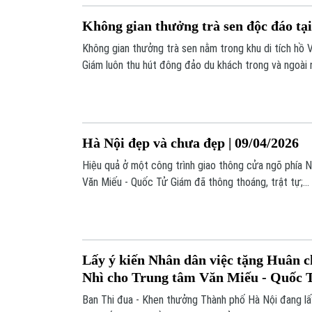
Không gian thưởng trà sen độc đáo tạ
Không gian thưởng trà sen nằm trong khu di tích hồ
Giám luôn thu hút đông đảo du khách trong và ngoài 
nhấp một ngụm trà, hương sen thanh khiết đã lan tỏ
nhàng, thư thái cho du khách.
Hà Nội đẹp và chưa đẹp | 09/04/2026
Hiệu quả ở một công trình giao thông cửa ngõ phía
Văn Miếu - Quốc Tử Giám đã thông thoáng, trật tự;...
bản tin hôm nay.
Lấy ý kiến Nhân dân việc tặng Huân 
Nhì cho Trung tâm Văn Miếu - Quốc
Ban Thi đua - Khen thưởng Thành phố Hà Nội đang lấ