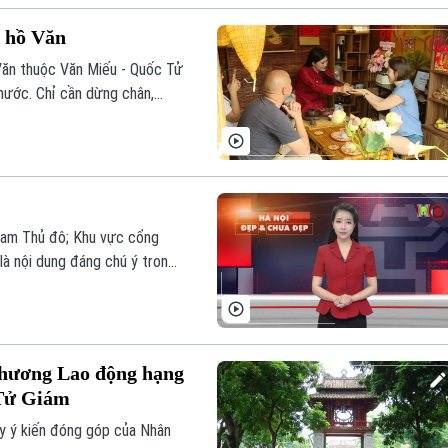
i hồ Văn
 Văn thuộc Văn Miếu - Quốc Tử
nước. Chỉ cần dừng chân,
a, mang đến cảm giác nhẹ
 Nam Thủ đô; Khu vực cổng
 là nội dung đáng chú ý trong
chương Lao động hạng
 Tử Giám
y ý kiến đóng góp của Nhân