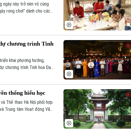
ng ngày này trở nên vô cùng
ngày rong chơi” dành cho các
g truyền thống đã mang đến
dự chương trình Tinh
triển khai phương hướng,
dự chương trình Tinh hoa Đạo
 Giám, Hà Nội.
ền thống hiếu học
m và Trung tâm Hoạt động Văn
, nhằm tôn vinh truyền thống
rí thức trẻ Việt Nam trong