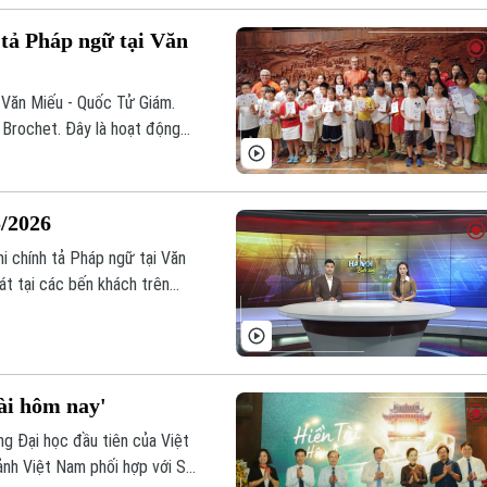
 tả Pháp ngữ tại Văn
 Văn Miếu - Quốc Tử Giám.
 Brochet. Đây là hoạt động
 thu hút gần 1.000 học sinh
5/2026
i chính tả Pháp ngữ tại Văn
át tại các bến khách trên
thế giới;... là một số nội dung
ài hôm nay'
g Đại học đầu tiên của Việt
ảnh Việt Nam phối hợp với Sở