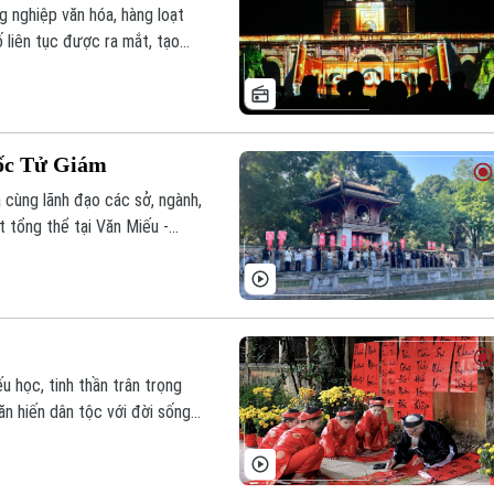
 nghiệp văn hóa, hàng loạt
 liên tục được ra mắt, tạo
ốc Tử Giám
cùng lãnh đạo các sở, ngành,
t tổng thể tại Văn Miếu -
 niệm 950 năm thành lập
Nam.
u học, tinh thần trân trọng
văn hiến dân tộc với đời sống
 thắng cảnh, các lễ hội, các
p hình ảnh các “ông đồ” ngồi
 chữ thư pháp.