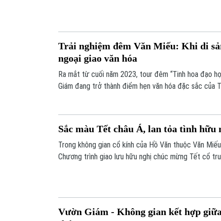
Văn hóa và Thể thao Hà Nội, Trung tâm Hoạt động vă
Quốc Tử Giám tổ chức Cuộc thi phim ngắn “Hiền tài 
Trải nghiệm đêm Văn Miếu: Khi di sả
ngoại giao văn hóa
Ra mắt từ cuối năm 2023, tour đêm “Tinh hoa đạo họ
Giám đang trở thành điểm hẹn văn hóa đặc sắc của T
khách, chương trình còn là không gian trải nghiệm ấn
khách quốc tế khi ghé thăm. Tại nơi đây, di sản được
sáng, công nghệ và cảm xúc.
Sắc màu Tết châu Á, lan tỏa tình hữu 
Trong không gian cổ kính của Hồ Văn thuộc Văn Miếu 
Chương trình giao lưu hữu nghị chúc mừng Tết cổ t
được TP. Hà Nội, Liên hiệp Các tổ chức hữu nghị Hà 
sứ quán tổ chức. Không chỉ tái hiện không khí Tết đặ
sự kiện còn là dịp để tăng cường hiểu biết, gắn kết 
tế.
Vườn Giám - Không gian kết hợp giữa 