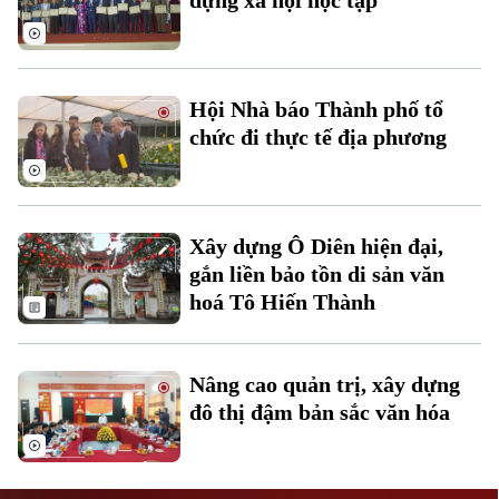
dựng xã hội học tập
Hội Nhà báo Thành phố tổ
chức đi thực tế địa phương
Liên hệ đường dây nóng (bấm để gọi)
Tòa soạn
Tòa soạn
Xây dựng Ô Diên hiện đại,
0865.116.699 (hotline)
0865.116.699
gắn liền bảo tồn di sản văn
hoá Tô Hiến Thành
Nâng cao quản trị, xây dựng
đô thị đậm bản sắc văn hóa