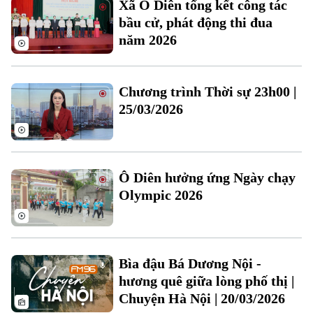
Xã Ô Diên tổng kết công tác
Đất đai
Xe máy
bầu cử, phát động thi đua
Tuyển sinh
Tin tức
Sức khỏe
năm 2026
Kinh nghiệm
Thị trường
Hướng nghiệp
Làng nghề
Y tế
Thể thao
Đánh giá
Chương trình Thời sự 23h00 |
Di tích
Dinh dưỡng
25/03/2026
Bóng đá
Giải trí
Tư vấn sức khỏe
Quần vợt
Tin tức
Đã phát sóng
Golf
Ô Diên hưởng ứng Ngày chạy
Sao
Olympic 2026
Điện ảnh
Thời trang
Bìa đậu Bá Dương Nội -
Âm nhạc
hương quê giữa lòng phố thị |
Chuyện Hà Nội | 20/03/2026