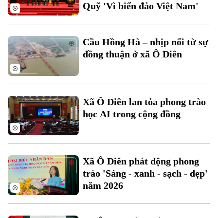
Quỹ 'Vì biển đảo Việt Nam'
Thời sự
Cầu Hồng Hà – nhịp nối từ sự
Hà Nội
Hà Nội
đồng thuận ở xã Ô Diên
Chính trị
Nhịp sống Hà Nội
Thế giới
Xã hội
Người Hà Nội
Tin tức
Xã Ô Diên lan tỏa phong trào
Kinh tế
An ninh trật tự
học AI trong cộng đồng
Khoảnh khắc Hà Nội
Quân sự
Tin tức
Nhà đất
Công nghệ
Ẩm thực
Hồ sơ
Cafe sáng
Tin tức
Tàu và Xe
Xã Ô Diên phát động phong
Người Việt 4 phương
trào 'Sáng - xanh - sạch - đẹp'
Tài chính Ngân hàng
Đầu tư
Ô tô
năm 2026
Giáo dục
Doanh nghiệp
Căn hộ
Tàu
Tin tức
Văn hóa