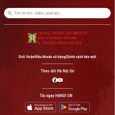
TRANG THÔNG TIN ĐIỆN TỬ
BÁO VÀ PHÁT THANH
& TRUYỀN HÌNH HÀ NỘI
Bản quyền thuộc về Cơ quan Báo và Phát thanh Truyền hình Hà Nội Giấy
phép số: Số 63/GP-TTDT, cấp ngày 10/05/2023
Giới thiệu
Điều khoản sử dụng
Chính sách bảo mật
TRANG THÔNG TIN ĐIỆN TỬ
CỦA CƠ QUAN BÁO VÀ PHÁT THANH TRUYỀN HÌNH HÀ NỘI
Theo dõi Hà Nội On
Số 3-5 Huỳnh Thúc Kháng-Phường Láng-Hà Nội
Giám đốc: VŨ MINH TUẤN
Phó Giám đốc: Nguyễn Kim Khiêm, Nguyễn Minh Đức, Nguyễn Thành Lợi
Tải ngay HANOI ON