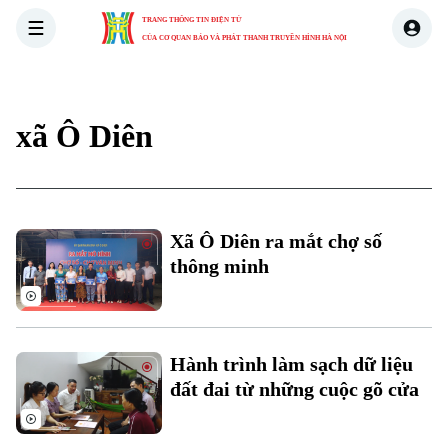
TRANG THÔNG TIN ĐIỆN TỬ
CỦA CƠ QUAN BÁO VÀ PHÁT THANH TRUYỀN HÌNH HÀ NỘI
THỜI SỰ
HÀ NỘI
THẾ GIỚI
KINH TẾ
NHÀ ĐẤT
xã Ô Diên
Xã Ô Diên ra mắt chợ số
thông minh
Hành trình làm sạch dữ liệu
đất đai từ những cuộc gõ cửa