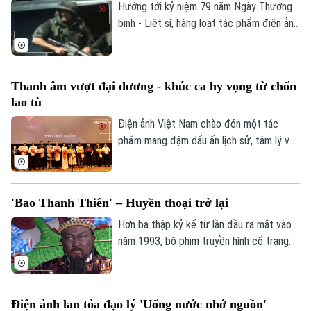
Bóng đá
kể bằng ngôn ngữ điện ảnh sinh động,
Hướng tới kỷ niệm 79 năm Ngày Thương
Giải trí
giàu cảm xúc.
binh - Liệt sĩ, hàng loạt tác phẩm điện ảnh
Tư vấn sức khỏe
Quần vợt
và phim tài liệu cách mạng đang được lan
Tin tức
Đã phát sóng
tỏa rộng rãi tới công chúng. Bằng ngôn
Golf
ngữ điện ảnh chân thực, những câu
Sao
Thanh âm vượt đại dương - khúc ca hy vọng từ chốn
chuyện về sự hy sinh vô bờ bến và lòng
lao tù
quả cảm của thế hệ đi trước không chỉ tái
Điện ảnh
hiện một thời hoa lửa, mà còn khơi dậy
Điện ảnh Việt Nam chào đón một tác
mạnh mẽ lòng yêu nước, niềm tự hào dân
Thời trang
phẩm mang đậm dấu ấn lịch sử, tâm lý và
tộc trong mỗi người dân Việt Nam.
chiến tranh mang tên Thanh âm vượt đại
Âm nhạc
dương. Không chỉ tái hiện sự khốc liệt
chốn ngục tù Côn Đảo, bộ phim còn là bản
'Bao Thanh Thiên' – Huyền thoại trở lại
tình ca lãng mạn về khát vọng sống và lý
tưởng tự do.
Hơn ba thập kỷ kể từ lần đầu ra mắt vào
năm 1993, bộ phim truyền hình cổ trang
“Bao Thanh Thiên” vẫn để lại dấu ấn sâu
đậm trong ký ức của nhiều thế hệ khán
giả Việt Nam.
Điện ảnh lan tỏa đạo lý 'Uống nước nhớ nguồn'