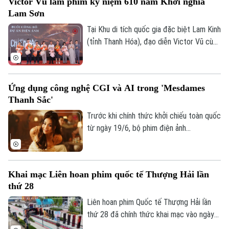
Victor Vũ làm phim kỷ niệm 610 năm Khởi nghĩa
chiếu từ 3 - 5 ngày.
Lam Sơn
Tại Khu di tích quốc gia đặc biệt Lam Kinh
(tỉnh Thanh Hóa), đạo diễn Victor Vũ cùng
ekip đã công bố dự án phim điện ảnh lịch
sử “Chiến bào”. Lấy cảm hứng từ cuộc
Khởi nghĩa Lam Sơn, tác phẩm không chỉ
Ứng dụng công nghệ CGI và AI trong 'Mesdames
là bước ngoặt tâm huyết của vị đạo diễn,
Thanh Sắc'
mà còn mang kỳ vọng khơi dậy lòng tự
hào dân tộc nhân dịp kỷ niệm 610 năm
Trước khi chính thức khởi chiếu toàn quốc
cuộc khởi nghĩa.
từ ngày 19/6, bộ phim điện ảnh
"Mesdames Thanh Sắc" đã có buổi công
chiếu ra mắt tại Thành phố Hồ Chí Minh.
Tác phẩm gây chú ý không chỉ bởi dàn
Liên hệ đường dây nóng (bấm để gọi)
Khai mạc Liên hoan phim quốc tế Thượng Hải lần
diễn viên tên tuổi mà còn ở sự đầu tư lớn
Tòa soạn
Tòa soạn
thứ 28
cho công nghệ CGI và AI nhằm tái hiện Sài
0865.116.699 (hotline)
0865.116.699
Gòn thập niên 1960.
Liên hoan phim Quốc tế Thượng Hải lần
thứ 28 đã chính thức khai mạc vào ngày
13/6, quy tụ hàng nghìn tác phẩm điện