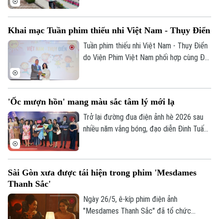
ảnh từ khắp thế giới.
Khai mạc Tuần phim thiếu nhi Việt Nam - Thụy Điển
Tuần phim thiếu nhi Việt Nam - Thụy Điển
do Viện Phim Việt Nam phối hợp cùng Đại
sứ quán Thụy Điển tại Việt Nam với sự
đồng hành của Nhà Xuất bản Kim Đồng tổ
chức sẽ khai mạc vào 1/6 ở rạp Ngọc
'Ốc mượn hồn' mang màu sắc tâm lý mới lạ
Khánh, TP Hà Nội.
Trở lại đường đua điện ảnh hè 2026 sau
nhiều năm vắng bóng, đạo diễn Đinh Tuấn
Vũ mang đến một luồng gió mới mang tên
“Ốc mượn hồn”. Vừa qua, trong buổi công
chiếu ra mắt khán giả Thủ đô, tác phẩm
Sài Gòn xưa được tái hiện trong phim 'Mesdames
đã nhận được nhiều lời khen ngợi nhờ
Thanh Sắc'
cách thể hiện độc đáo, lôi cuốn người
xem bởi màu sắc tâm lý huyền bí đầy mới
Ngày 26/5, ê-kíp phim điện ảnh
lạ.
"Mesdames Thanh Sắc" đã tổ chức