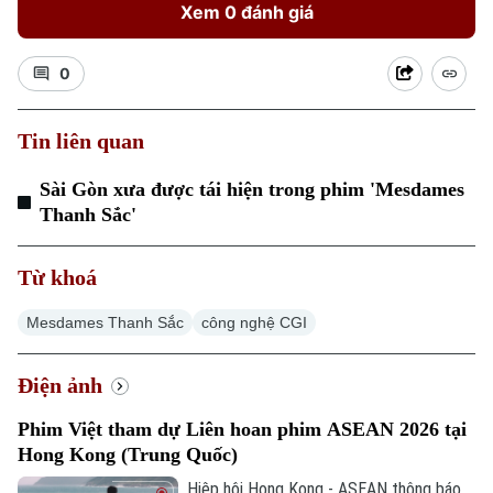
Xem 0 đánh giá
0
Tin liên quan
Sài Gòn xưa được tái hiện trong phim 'Mesdames
Thanh Sắc'
Từ khoá
Chuyên mục
Mesdames Thanh Sắc
công nghệ CGI
Thời sự
Điện ảnh
Phim Việt tham dự Liên hoan phim ASEAN 2026 tại
Hà Nội
Hà Nội
Hong Kong (Trung Quốc)
Chính trị
Hiệp hội Hong Kong - ASEAN thông báo
Nhịp sống Hà Nội