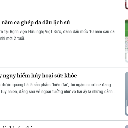
 năm ca ghép da đầu lịch sử
ra tại Bệnh viện Hữu nghị Việt Đức, đánh dấu mốc 10 năm sau ca
nhi mới 2 tuổi.
y nguy hiểm hủy hoại sức khỏe
à được quảng bá là sản phẩm "hiện đại", túi ngậm nicotine đang
. Tuy nhiên, đằng sau vẻ ngoài tưởng như vô hại ấy là những cảnh
g hệ lụy với sức khỏe và thách thức mới đối với công tác quản