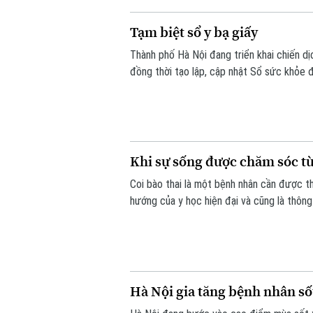
Tạm biệt sổ y bạ giấy
Thành phố Hà Nội đang triển khai chiến dị
đồng thời tạo lập, cập nhật Sổ sức khỏe 
15 tháng 10 năm 2026, mỗi người dân trê
Khi sự sống được chăm sóc t
Coi bào thai là một bệnh nhân cần được th
hướng của y học hiện đại và cũng là thôn
Hội thảo quốc tế "Y học bào thai: Từ chẩn
ngành", diễn ra chiều 7/8 tại Hà Nội.
Hà Nội gia tăng bệnh nhân số