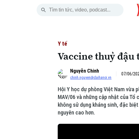
Thứ Bảy
THỜI SỰ
HÀ NỘI
THẾ GIỚI
08 Tháng 08, 2026
Hà Nội
Nhịp sống Hà Nộ
Tin tức
Y tế
Vaccine thuỷ đậu 
Chính trị
Người Hà Nội
Quân s
Nguyễn Chinh
Xã hội
Khoảnh khắc Hà 
Hồ sơ
07/06/202
chinh.nguyen@daihanoi.vn
An ninh trật tự
Ẩm thực
Người V
Hội Y học dự phòng Việt Nam vừa ph
MAV/06 và những cập nhật của Tổ ch
Công nghệ
không sử dụng kháng sinh, đặc biệt
nguyên cao hơn.
Skip Ad