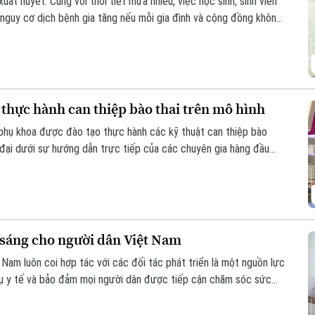
t huyết. Cùng với thời tiết mưa nhiều, việc học sinh, sinh viên
 nguy cơ dịch bệnh gia tăng nếu mỗi gia đình và cộng đồng không
 chống.
 thực hành can thiệp bào thai trên mô hình
n phụ khoa được đào tạo thực hành các kỹ thuật can thiệp bào
 đại dưới sự hướng dẫn trực tiếp của các chuyên gia hàng đầu
hổ Hội thảo Quốc tế về Y học bào thai 2026.
sáng cho người dân Việt Nam
t Nam luôn coi hợp tác với các đối tác phát triển là một nguồn lực
vụ y tế và bảo đảm mọi người dân được tiếp cận chăm sóc sức
 chăm sóc mắt và phòng chống mù lòa, Orbis - tổ chức phi chính
t Việt Nam suốt 30 năm.