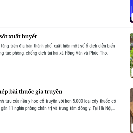
ến bộ trong chẩn đoán, phòng và điều trị bệnh".
 sốt xuất huyết
tăng trên địa bàn thành phố, xuất hiện một số ổ dịch diễn biến
ng tác phòng, chống dịch tại hai xã Hồng Vân và Phúc Thọ.
hép bài thuốc gia truyền
ành tựu của nền y học cổ truyền với hơn 5.000 loại cây thuốc có
ần 11 nghìn phòng chẩn trị và trung tâm đông y. Tại Hà Nội,
cấp phép Vướng mắc trong quá trình cấp phép bài thuốc gia
hiến nhiều bài thuốc quý chưa thể được nhân rộng ứng dụng