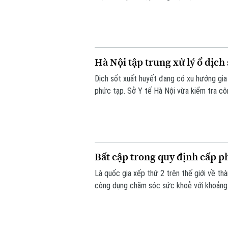
chủ đề "Hệ gen, Di truyền Y học và các ti
Hà Nội tập trung xử lý ổ dịch
Dịch sốt xuất huyết đang có xu hướng gia 
phức tạp. Sở Y tế Hà Nội vừa kiểm tra cô
Bất cập trong quy định cấp p
Là quốc gia xếp thứ 2 trên thế giới về th
công dụng chăm sóc sức khoẻ với khoảng g
hiện chỉ có 5 bài thuốc gia truyền được 
truyền là một trong những nguyên nhân, k