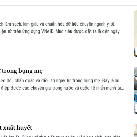
ch làm sạch, làm giàu và chuẩn hóa dữ liệu chuyên ngành y tế,
điện tử trên ứng dụng VNeID. Mục tiêu được đặt ra là đến ngày
n địa bàn thành phố đều có một Sổ sức khỏe điện tử.
ừ trong bụng mẹ
eo dõi, chẩn đoán và điều trị ngay từ trong bụng mẹ. Đây là xu
g điệp được các chuyên gia trong nước và quốc tế nhấn mạnh tại
 đoán trước sinh đến điều trị can thiệp bào thai đa chuyên
t xuất huyết