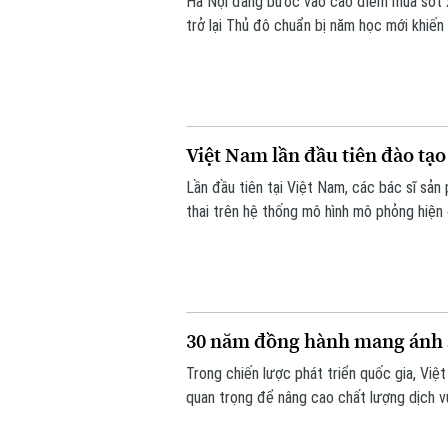
Hà Nội đang bước vào cao điểm mùa sốt xuấ
trở lại Thủ đô chuẩn bị năm học mới khiến
chủ động thực hiện các biện pháp phòng,
Việt Nam lần đầu tiên đào tạo
Lần đầu tiên tại Việt Nam, các bác sĩ sả
thai trên hệ thống mô hình mô phỏng hiện
thế giới. Hoạt động diễn ra trong khuôn k
30 năm đồng hành mang ánh 
Trong chiến lược phát triển quốc gia, Việ
quan trọng để nâng cao chất lượng dịch 
khỏe công bằng, bền vững. Trong lĩnh vực
phủ quốc tế - đã đồng hành với ngành mắ