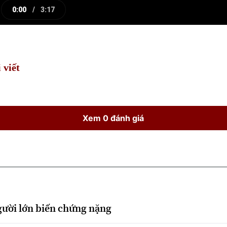
0:00
/
3:17
e
Current
Duration
Time
 viết
Xem 0 đánh giá
gười lớn biến chứng nặng