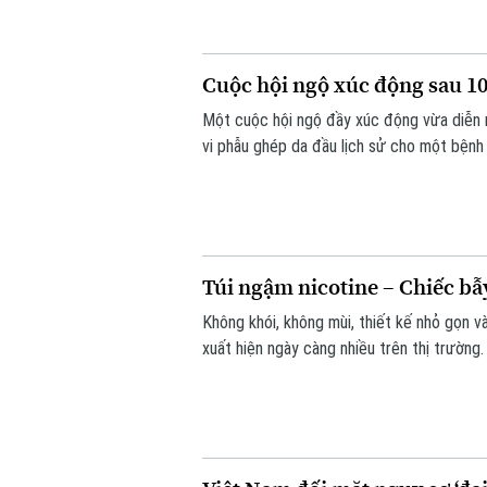
Cuộc hội ngộ xúc động sau 10
Một cuộc hội ngộ đầy xúc động vừa diễn 
vi phẫu ghép da đầu lịch sử cho một bệnh 
Túi ngậm nicotine – Chiếc bẫ
Không khói, không mùi, thiết kế nhỏ gọn v
xuất hiện ngày càng nhiều trên thị trường
báo về nguy cơ gây nghiện cực mạnh, nhữn
lý.