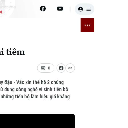
I
E
THỂ THAO
GIẢI TRÍ
ĐÃ PHÁT SÓNG
Bóng đá
Tin tức
i tiêm
ỡng
Quần vợt
Sao
sức khỏe
Golf
Điện ảnh
0
Thời trang
y đậu - Vắc xin thế hệ 2 chủng
ử dụng công nghệ vi sinh tiến bộ
Âm nhạc
 những tiến bộ làm hiệu giá kháng