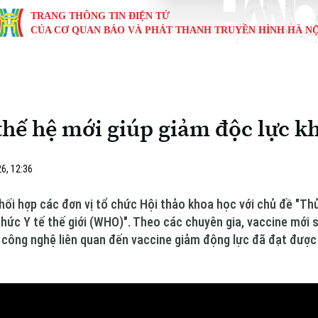
TRANG THÔNG TIN ĐIỆN TỬ
CỦA CƠ QUAN BÁO VÀ PHÁT THANH TRUYỀN HÌNH HÀ NỘ
KINH TẾ
NHÀ ĐẤT
TÀU VÀ XE
GIÁO DỤC
VĂN HÓA
SỨC KHỎ
i
Tin tức
Tin tức
Ô tô
Tin tức
Tin tức
Y tế
thế hệ mới giúp giảm độc lực kh
ự
Cafe sáng
Đầu tư
Tàu
Tuyển sinh
Làng nghề
Dinh dư
Nội
Tài chính Ngân hàng
Căn hộ
Xe máy
Hướng nghiệp
Di tích
Tư vấn 
6, 12:36
iệt 4 phương
Doanh nghiệp
Đất đai
Thị trường
ối hợp các đơn vị tổ chức Hội thảo khoa học với chủ đề "Thủ
ức Y tế thế giới (WHO)". Theo các chuyên gia, vaccine mới s
Kinh nghiệm
Đánh giá
 công nghệ liên quan đến vaccine giảm động lực đã đạt được