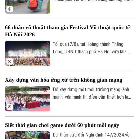
rộng nhóm đối tượng đóng bảo hiểm xã
hội bắt buộc đối với người lao động có
thu nhập từ nền tảng số như tài xế công
66 đoàn võ thuật tham gia Festival Võ thuật quốc tế
nghệ, người giao hàng hay người bán hàng
Hà Nội 2026
online trên các sàn thương mại điện tử.
Tối qua (7/8), tại Hoàng thành Thăng
Long, UBND thành phố Hà Nội vừa khai
mạc Festival Võ thuật quốc tế Hà Nội
2026 với chủ đề “Hào khí Thăng Long -
Tinh hoa võ Việt”.
Xây dựng văn hóa ứng xử trên không gian mạng
Liên hệ đường dây nóng (bấm để gọi)
Để xây dựng một môi trường mạng lành
Tòa soạn
Tòa soạn
mạnh, văn minh thì điều cần thiết hơn là
mỗi người phải hình thành văn hóa ứng xử
0865.116.699 (hotline)
0865.116.699
số, biết kiểm chứng thông tin trước khi
chia sẻ, tôn trọng sự thật và quyền, lợi ích
Siết thời gian chơi game dưới 60 phút mỗi ngày
hợp pháp của người khác. Vậy làm thế nào
để những nguyên tắc ấy trở thành thói
Dự thảo sửa đổi Nghị định 147/2024 về