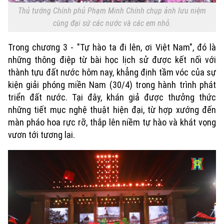
Xã hội
Người Hà Nội
Thủ tướng Chính phủ Phạm Minh Chính chụp ảnh lưu niệm
Tin tức
Kinh tế
cùng đại sứ các nước và các em nhỏ.
An ninh trật tự
Khoảnh khắc Hà Nội
Quân sự
Tin tức
Nhà đất
Trong chương 3 - "Tự hào ta đi lên, ơi Việt Nam", đó là
Công nghệ
Ẩm thực
những thông điệp từ bài học lịch sử được kết nối với
Hồ sơ
Cafe sáng
thành tựu đất nước hôm nay, khẳng định tầm vóc của sự
Tin tức
Tàu và Xe
kiện giải phóng miền Nam (30/4) trong hành trình phát
Người Việt 4 phương
Tài chính Ngân hàng
Đầu tư
triển đất nước. Tại đây, khán giả được thưởng thức
Ô tô
Giáo dục
những tiết mục nghệ thuật hiện đại, từ hợp xướng đến
Doanh nghiệp
Căn hộ
màn pháo hoa rực rỡ, thắp lên niềm tự hào và khát vọng
Tàu
Tin tức
Văn hóa
vươn tới tương lai.
Đất đai
Xe máy
Tuyển sinh
Tin tức
Sức khỏe
Kinh nghiệm
Thị trường
Hướng nghiệp
Làng nghề
Y tế
Thể thao
Đánh giá
Di tích
Dinh dưỡng
Bóng đá
Giải trí