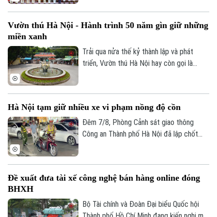
Cảnh sát kinh tế (10/8/1956 -
10/8/2026) và đón nhận Huân chương Hồ
Vườn thú Hà Nội - Hành trình 50 năm gìn giữ những
Chí Minh. Cùng dự buổi lễ có Ủy viên Bộ
miền xanh
Chính trị, Thường trực Ban Bí thư Trần
Cẩm Tú.
Trải qua nửa thế kỷ thành lập và phát
triển, Vườn thú Hà Nội hay còn gọi là
Công viên Thủ Lệ không chỉ là nơi chăm
sóc, bảo tồn hàng trăm cá thể động vật
mà còn là không gian xanh, văn hoá gắn bó
Hà Nội tạm giữ nhiều xe vi phạm nồng độ cồn
với nhiều thế hệ người dân Thủ đô.
Đêm 7/8, Phòng Cảnh sát giao thông
Công an Thành phố Hà Nội đã lập chốt
tuần tra, phát hiện và xử lý nhiều trường
hợp vi phạm nồng độ cồn, trong đó có
trường hợp vi phạm vượt mức kịch khung.
Đề xuất đưa tài xế công nghệ bán hàng online đóng
BHXH
Bộ Tài chính và Đoàn Đại biểu Quốc hội
Thành phố Hồ Chí Minh đang kiến nghị mở