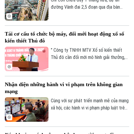
Nội.
đường Vành đai 2,5 đoạn qua địa bàn
phường Cầu Giấy sẽ phải hoàn thành
thông xe kỹ thuật vào đúng dịp Quốc
khánh 2/9. Trên công trường, không khí
Tái cơ cấu tổ chức bộ máy, đổi mới hoạt động xổ số
thi công đang diễn ra vô cùng khẩn
kiến thiết Thủ đô
trương, đảm bảo yêu cầu chất lượng công
trình cũng như tiến độ thành phố đã đề
" Công ty TNHH MTV Xổ số kiến thiết
ra.
Thủ đô cần đổi mới mô hình giải thưởng,
kết hợp phương thức xổ số truyền thống
với công nghệ; đồng thời tái cơ cấu tổ
chức bộ máy, nâng cao thu nhập người lao
Nhận diện những hành vi vi phạm trên không gian
động, gia tăng đóng góp cho Thủ đô" - đó
mạng
là yêu cầu của Ủy viên Ban Thường vụ
Thành ủy, Phó Chủ tịch UBND TP Hà Nội
Cùng với sự phát triển mạnh mẽ của mạng
Nguyễn Xuân Lưu.
xã hội, các hành vi vi phạm pháp luật trên
không gian mạng như phát tán thông tin
giả, quảng cáo sai sự thật, lừa đảo trực
tuyến, xúc phạm danh dự, nhân phẩm vẫn