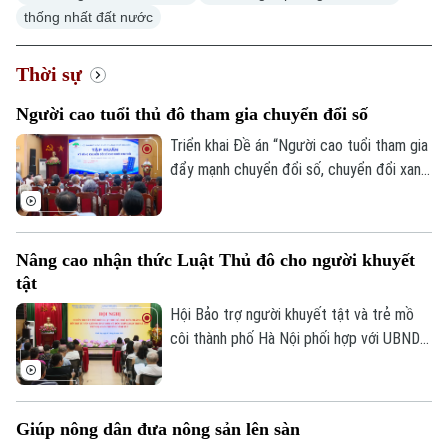
thống nhất đất nước
Thời sự
Người cao tuổi thủ đô tham gia chuyển đổi số
Triển khai Đề án “Người cao tuổi tham gia
đẩy mạnh chuyển đổi số, chuyển đổi xanh,
khởi nghiệp và tạo việc làm”, sáng 8/8, Hội
Người cao tuổi thành phố đã tổ chức Hội
nghị tập huấn chuyển đổi số cho cán bộ,
Nâng cao nhận thức Luật Thủ đô cho người khuyết
hội viên người cao tuổi trên địa bàn một
tật
số phường.
Hội Bảo trợ người khuyết tật và trẻ mồ
côi thành phố Hà Nội phối hợp với UBND
Theo dõi Hà Nội On
phường Vĩnh Tuy tổ chức hội nghị tập
huấn, tuyên truyền, phổ biến Luật Thủ đô
và các văn bản triển khai thi hành Luật
Giúp nông dân đưa nông sản lên sàn
cho cán bộ và người khuyết tật trên địa