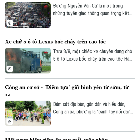
tăng phân cấp, phân quyền cho Tập đoàn
Đường Nguyễn Văn Cừ là một trong
Công nghiệp Năng lượng Quốc gia Việt
những tuyến giao thông quan trọng kết
Nam.
nối khu vực trung tâm Thủ đô với các
phường phía Đông Hà Nội. Tuyến đường
có mặt cắt khá rộng, tuy nhiên, trước tình
Xe chở 5 ô tô Lexus bốc cháy trên cao tốc
trạng dừng đỗ xe trái quy định trên tuyến
đường này đã khiến cho lòng đường bị
Trưa 8/8, một chiếc xe chuyên dụng chở
thu hẹp, tiềm ẩn nhiều nguy cơ mất an
5 ô tô Lexus bốc cháy trên cao tốc Hà
toàn giao thông.
Nội - Hải Phòng, khiến ít nhất 3 chiếc bị
lửa thiêu rụi. Rất may vụ việc đã không
gây thiệt hại về người.
Công an cơ sở - 'Điểm tựa' giữ bình yên từ sớm, từ
xa
Bám sát địa bàn, gần dân và hiểu dân,
Công an xã, phường là "cánh tay nối dài"
giúp Công an Thủ đô giải quyết hiệu quả
các vấn đề an ninh trật tự ngay từ cơ sở,
dập tắt rủi ro phát sinh ngay từ thời điểm