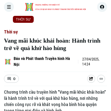
TRANG THÔNG TIN ĐIỆN TỬ
CỦA CƠ QUAN BÁO VÀ PHÁT THANH TRUYỀN HÌNH HÀ NỘI
THỜI SỰ
HÀ NỘI
THẾ GIỚI
KINH TẾ
NHÀ ĐẤT
Thời sự
Vang mãi khúc khải hoàn: Hành trình
trở về quá khứ hào hùng
Báo và Phát thanh Truyền hình Hà
27/04/2025,
Nội
14:24
0
Chương trình cầu truyền hình "Vang mãi khúc khải hoàn"
là hành trình trở về với quá khứ hào hùng, nơi những
chiến công rực rỡ và khát vọng hòa bình hòa quyện
trong từng giai điệu và hình ảnh.