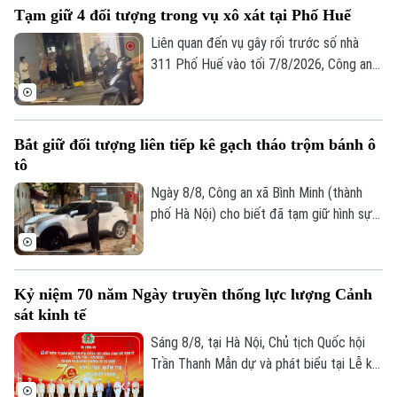
Tạm giữ 4 đối tượng trong vụ xô xát tại Phố Huế
vệ sự an toàn của trẻ nhỏ mà còn là minh
chứng sinh động cho phong trào thi đua
Liên quan đến vụ gây rối trước số nhà
"Ba nhất", đặc biệt là tinh thần "gần dân
311 Phố Huế vào tối 7/8/2026, Công an
nhất" của lực lượng Công an Thủ đô.
phường Hai Bà Trưng, Hà Nội đã tạm giữ
4 đối tượng để xử lý theo quy định pháp
luật.
Bắt giữ đối tượng liên tiếp kê gạch tháo trộm bánh ô
tô
Ngày 8/8, Công an xã Bình Minh (thành
phố Hà Nội) cho biết đã tạm giữ hình sự
đối tượng Trịnh Duy Linh (sinh năm 1994,
trú tại Hà Nội) để điều tra, làm rõ về hành
vi "Trộm cắp tài sản". Đây là đối tượng đã
Kỷ niệm 70 năm Ngày truyền thống lực lượng Cảnh
thực hiện liên tiếp các vụ tháo bánh ô tô
sát kinh tế
tại các khu đô thị.
Sáng 8/8, tại Hà Nội, Chủ tịch Quốc hội
Trần Thanh Mẫn dự và phát biểu tại Lễ kỷ
niệm 70 năm Ngày truyền thống lực lượng