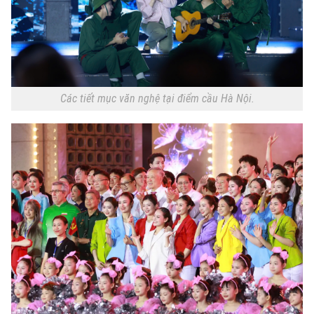
Các tiết mục văn nghệ tại điểm cầu Hà Nội.
Chuyên mục
Thời sự
Hà Nội
Hà Nội
Chính trị
Nhịp sống Hà Nội
Thế giới