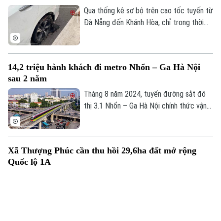
ngừa tai nạn.
Qua thống kê sơ bộ trên cao tốc tuyến từ
Đà Nẵng đến Khánh Hòa, chỉ trong thời
gian ngắn đã có hơn 70 phương tiện bị nổ
lốp do vật sắc nhọn đâm vào. Ngay khi
truy tìm được người làm rơi các vật sắc
14,2 triệu hành khách đi metro Nhổn – Ga Hà Nội
nhọn dẫn tới các vụ nổ lốp, Cục CSGT đã
sau 2 năm
phát đi thông báo tìm nạn nhân để có
hướng xử lý, bảo vệ quyền lợi người tham
Tháng 8 năm 2024, tuyến đường sắt đô
gia giao thông.
thị 3.1 Nhổn – Ga Hà Nội chính thức vận
hành 8,5km đoạn trên cao từ Nhổn tới
Cầu Giấy. Sau 2 năm đưa vào khai thác
thương mại, tuyến metro này đã phục vụ
Xã Thượng Phúc cần thu hồi 29,6ha đất mở rộng
tổng cộng gần 14,2 triệu lượt hành khách.
Quốc lộ 1A
Trục không gian Quốc lộ 1A đoạn đi qua
xã Thượng Phúc có tổng chiều dài gần
2,9km. Để triển khai dự án, địa phương
cần thu hồi khoảng 29,6 ha đất đi qua địa