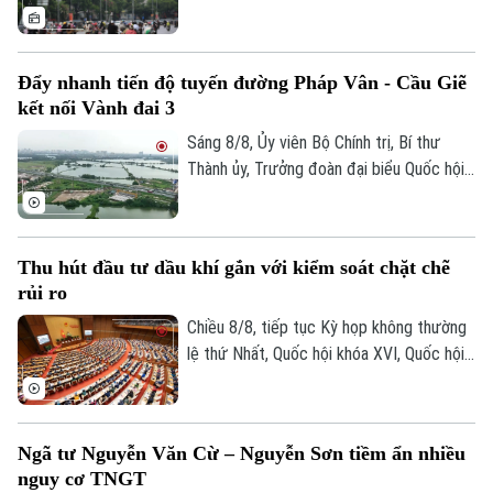
giao thông Công an Hà Nội đã phát huy rõ
hiệu quả. Việc cập nhật thông tin thời gian
thực giúp người dân chủ động chọn lộ
Đẩy nhanh tiến độ tuyến đường Pháp Vân - Cầu Giẽ
trình, hạn chế tối đa đi vào các điểm ùn
kết nối Vành đai 3
tắc.
Sáng 8/8, Ủy viên Bộ Chính trị, Bí thư
Thành ủy, Trưởng đoàn đại biểu Quốc hội
thành phố Hà Nội Trần Đức Thắng đi kiểm
tra thực địa các dự án: Dự án xây dựng
tuyến đường kết nối đường Pháp Vân -
Thu hút đầu tư dầu khí gắn với kiểm soát chặt chẽ
Cầu Giẽ với đường Vành đai 3; Dự án xây
rủi ro
dựng tuyến đường Mỹ Đình - Ba Sao - Bái
Đính (đoạn nối từ đường trục phía Nam
Chiều 8/8, tiếp tục Kỳ họp không thường
đến đường Hương Sơn - Tam Chúc).
lệ thứ Nhất, Quốc hội khóa XVI, Quốc hội
thảo luận tại hội trường về Dự án Luật
Dầu khí (sửa đổi). Nhiều đại biểu cho rằng
việc sửa luật cần tạo cơ chế đủ hấp dẫn
Ngã tư Nguyễn Văn Cừ – Nguyễn Sơn tiềm ẩn nhiều
để thu hút đầu tư vào những khu vực có
nguy cơ TNGT
điều kiện khai thác khó khăn, đồng thời