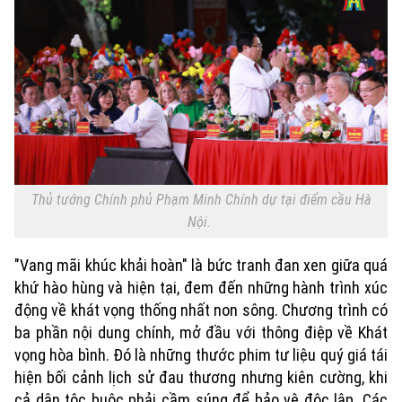
Thủ tướng Chính phủ Phạm Minh Chính dự tại điểm cầu Hà
Nội.
"Vang mãi khúc khải hoàn" là bức tranh đan xen giữa quá
khứ hào hùng và hiện tại, đem đến những hành trình xúc
động về khát vọng thống nhất non sông. Chương trình có
ba phần nội dung chính, mở đầu với thông điệp về Khát
Xu hướng
vọng hòa bình. Đó là những thước phim tư liệu quý giá tái
hiện bối cảnh lịch sử đau thương nhưng kiên cường, khi
cả dân tộc buộc phải cầm súng để bảo vệ độc lập. Các