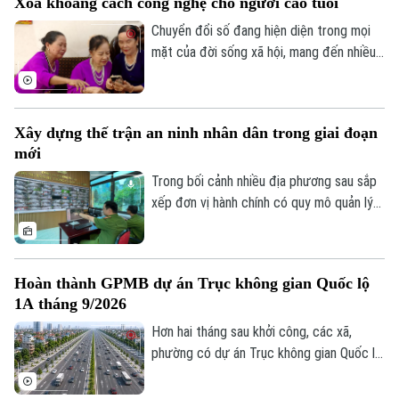
Xóa khoảng cách công nghệ cho người cao tuổi
diễn biến phức tạp. Vậy đâu là ranh giới
giữa quyền tự do ngôn luận và hành vi vi
Chuyển đổi số đang hiện diện trong mọi
phạm pháp luật?
mặt của đời sống xã hội, mang đến nhiều
tiện ích. Trong sự phát triển mạnh mẽ của
công nghệ, vẫn còn một bộ phận người
dân, đặc biệt là người cao tuổi, gặp khó
Xây dựng thế trận an ninh nhân dân trong giai đoạn
khăn trong tiếp cận và sử dụng các nền
mới
tảng số.
Trong bối cảnh nhiều địa phương sau sắp
xếp đơn vị hành chính có quy mô quản lý
lớn hơn, yêu cầu bảo đảm an ninh, trật tự
cũng đặt ra những nhiệm vụ mới. Bên cạnh
vai trò nòng cốt của lực lượng công an,
Hoàn thành GPMB dự án Trục không gian Quốc lộ
việc phát huy sức mạnh của nhân dân, xây
1A tháng 9/2026
dựng các mô hình tự quản và ứng dụng
công nghệ trong kết nối, trao đổi thông
Hơn hai tháng sau khởi công, các xã,
tin đang trở thành giải pháp quan trọng
phường có dự án Trục không gian Quốc lộ
để giữ gìn bình yên từ cơ sở.
1A đi qua đang đồng loạt đẩy nhanh giải
phóng mặt bằng. Hà Nội đặt mục tiêu