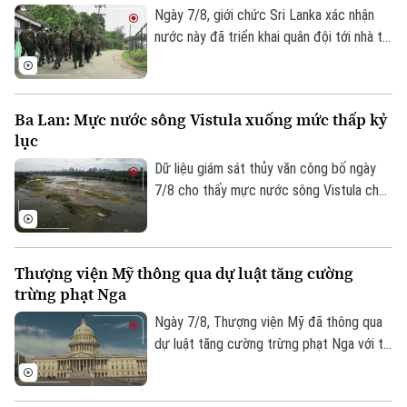
vào chuỗi cung ứng từ Trung Quốc.
Ngày 7/8, giới chức Sri Lanka xác nhận
nước này đã triển khai quân đội tới nhà tù
chính ở thành phố Colombo và hai nhà tù
khác, sau vụ vượt ngục bất thành khiến ba
phạm nhân thiệt mạng và 23 người bị
Ba Lan: Mực nước sông Vistula xuống mức thấp kỷ
thương.
lục
Dữ liệu giám sát thủy văn công bố ngày
7/8 cho thấy mực nước sông Vistula chảy
qua thủ đô Warsaw của Ba Lan đã giảm
xuống mức thấp nhất kể từ khi công tác
Liên hệ đường dây nóng (bấm để gọi)
đo đạc được triển khai.
Tòa soạn
Tòa soạn
Thượng viện Mỹ thông qua dự luật tăng cường
trừng phạt Nga
0865.116.699 (hotline)
0865.116.699
Ngày 7/8, Thượng viện Mỹ đã thông qua
dự luật tăng cường trừng phạt Nga với tỷ
lệ 86 phiếu thuận và 11 phiếu chống trong
phiên họp cuối cùng trước kỳ nghỉ hè.