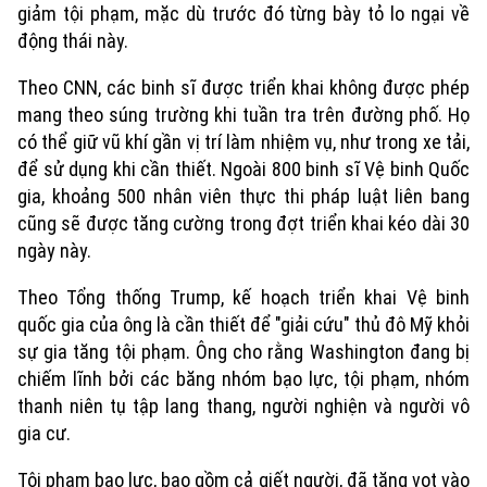
giảm tội phạm, mặc dù trước đó từng bày tỏ lo ngại về
động thái này.
Theo CNN, các binh sĩ được triển khai không được phép
mang theo súng trường khi tuần tra trên đường phố. Họ
có thể giữ vũ khí gần vị trí làm nhiệm vụ, như trong xe tải,
để sử dụng khi cần thiết. Ngoài 800 binh sĩ Vệ binh Quốc
gia, khoảng 500 nhân viên thực thi pháp luật liên bang
cũng sẽ được tăng cường trong đợt triển khai kéo dài 30
ngày này.
Theo Tổng thống Trump, kế hoạch triển khai Vệ binh
Xu hướng
quốc gia của ông là cần thiết để "giải cứu" thủ đô Mỹ khỏi
sự gia tăng tội phạm. Ông cho rằng Washington đang bị
chiếm lĩnh bởi các băng nhóm bạo lực, tội phạm, nhóm
thanh niên tụ tập lang thang, người nghiện và người vô
gia cư.
Tội phạm bạo lực, bao gồm cả giết người, đã tăng vọt vào