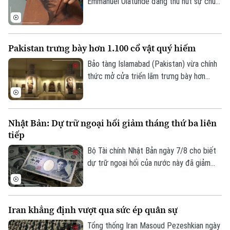
Emmanuel Olatunde đang thu hút sự chú ý
của giới nghệ thuật quốc tế khi biến đất
sét tự nhiên thành các loại sơn màu độc
đáo. Kỹ thuật sáng tạo này không chỉ mở
Pakistan trưng bày hơn 1.100 cổ vật quý hiếm
ra hướng đi mới cho nghệ thuật chân dung
mà còn lan tỏa thông điệp về sử dụng
Bảo tàng Islamabad (Pakistan) vừa chính
chất liệu bền vững.
thức mở cửa triển lãm trưng bày hơn
1.100 cổ vật quý hiếm vừa được thu hồi
thành công từ Italia, Mỹ và nhiều quốc gia
khác. Sự kiện này ghi dấu ấn quan trọng
Nhật Bản: Dự trữ ngoại hối giảm tháng thứ ba liên
trong nỗ lực bảo tồn và thu hồi các tài
tiếp
sản văn hóa bị buôn lậu trái phép của
chính phủ Pakistan.
Bộ Tài chính Nhật Bản ngày 7/8 cho biết
dự trữ ngoại hối của nước này đã giảm
tháng thứ ba liên tiếp trong tháng 7.
Iran khẳng định vượt qua sức ép quân sự
Tổng thống Iran Masoud Pezeshkian ngày