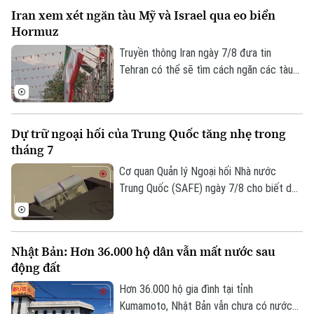
Iran xem xét ngăn tàu Mỹ và Israel qua eo biển
Hormuz
Truyền thông Iran ngày 7/8 đưa tin
Tehran có thể sẽ tìm cách ngăn các tàu
của Mỹ và Israel đi qua eo biển Hormuz
theo khuôn khổ thỏa thuận hợp tác với
Oman nhằm mở lại tuyến hàng hải chiến
Dự trữ ngoại hối của Trung Quốc tăng nhẹ trong
lược này cho hoạt động thương mại.
tháng 7
Cơ quan Quản lý Ngoại hối Nhà nước
Trung Quốc (SAFE) ngày 7/8 cho biết dự
trữ ngoại hối của nước này tăng nhẹ trong
tháng 7, nhờ đồng USD suy yếu và diễn
biến trái chiều của giá các loại tài sản
Nhật Bản: Hơn 36.000 hộ dân vẫn mất nước sau
trên thị trường toàn cầu.
động đất
Hơn 36.000 hộ gia đình tại tỉnh
Kumamoto, Nhật Bản vẫn chưa có nước