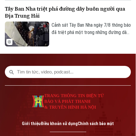
cuộc trưng cầu dân ý tại Iceland về việc
Tây Ban Nha triệt phá đường dây buôn người qua
nối lại đàm phán gia nhập EU vào cuối
Địa Trung Hải
tháng này.
Cảnh sát Tây Ban Nha ngày 7/8 thông báo
đã triệt phá một trong những đường dây
buôn người lớn nhất hoạt động trên tuyến
Địa Trung Hải, bắt giữ 78 đối tượng và
thu giữ 18 tàu cao tốc.
TRANG THÔNG TIN ĐIỆN TỬ
BÁO VÀ PHÁT THANH
& TRUYỀN HÌNH HÀ NỘI
Giới thiệu
Điều khoản sử dụng
Chính sách bảo mật