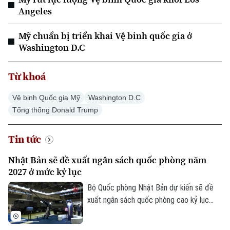
Angeles
Mỹ chuẩn bị triển khai Vệ binh quốc gia ở
Washington D.C
Từ khoá
Vệ binh Quốc gia Mỹ
Washington D.C
Tổng thống Donald Trump
Tin tức
Nhật Bản sẽ đề xuất ngân sách quốc phòng năm
2027 ở mức kỷ lục
Bộ Quốc phòng Nhật Bản dự kiến sẽ đề
xuất ngân sách quốc phòng cao kỷ lục
khoảng 8.900 tỷ Yên (56 tỷ USD) cho tài
khóa 2027.