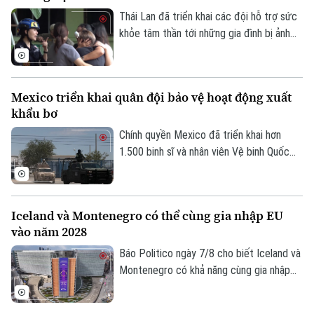
hình khổng lồ, góp phần thúc đẩy du lịch
Thái Lan đã triển khai các đội hỗ trợ sức
văn hóa và kinh tế sáng tạo.
khỏe tâm thần tới những gia đình bị ảnh
hưởng sau vụ xả súng tại một trường học
Bản quyền thuộc về Cơ quan Báo và Phát thanh Truyền hình Hà Nội Giấy
ở tỉnh Nonthaburi, khiến nhiều người thiệt
phép số: Số 63/GP-TTDT, cấp ngày 10/05/2023
mạng và bị thương.
Mexico triển khai quân đội bảo vệ hoạt động xuất
TRANG THÔNG TIN ĐIỆN TỬ
khẩu bơ
CỦA CƠ QUAN BÁO VÀ PHÁT THANH TRUYỀN HÌNH HÀ NỘI
Chính quyền Mexico đã triển khai hơn
Số 3-5 Huỳnh Thúc Kháng-Phường Láng-Hà Nội
1.500 binh sĩ và nhân viên Vệ binh Quốc
Giám đốc: VŨ MINH TUẤN
gia tới bang Michoacan – khu vực sản
xuất bơ trọng điểm ở miền Tây nước này,
Phó Giám đốc: Nguyễn Kim Khiêm, Nguyễn Minh Đức, Nguyễn Thành Lợi
nhằm ngăn chặn tình trạng tống tiền và
Iceland và Montenegro có thể cùng gia nhập EU
bạo lực của các băng nhóm tội phạm ảnh
vào năm 2028
hưởng tới hoạt động xuất khẩu quả bơ
sang Mỹ.
Báo Politico ngày 7/8 cho biết Iceland và
Montenegro có khả năng cùng gia nhập
Liên minh châu Âu (EU) vào năm 2028.
Kịch bản này sẽ phụ thuộc vào kết quả