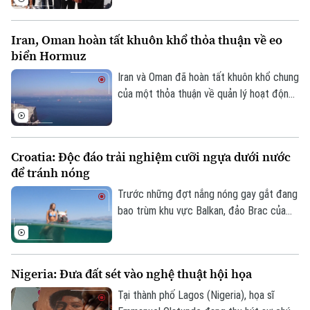
này lên tới 23.000 trường hợp trong tháng
7, trái với dự báo về xu hướng tăng trước
Iran, Oman hoàn tất khuôn khổ thỏa thuận về eo
đó.
biển Hormuz
Iran và Oman đã hoàn tất khuôn khổ chung
của một thỏa thuận về quản lý hoạt động
hàng hải qua eo biển Hormuz, mở ra triển
vọng khôi phục hoạt động vận tải thương
mại qua tuyến hàng hải chiến lược này.
Croatia: Độc đáo trải nghiệm cưỡi ngựa dưới nước
để tránh nóng
Trước những đợt nắng nóng gay gắt đang
bao trùm khu vực Balkan, đảo Brac của
Croatia đã mang đến một trải nghiệm
tránh nóng khá độc đáo. Thay vì cưỡi
ngựa dọc bãi biển, du khách tại đây có
Nigeria: Đưa đất sét vào nghệ thuật hội họa
thể trực tiếp cưỡi ngựa lội dưới làn nước
biển mát lành.
Tại thành phố Lagos (Nigeria), họa sĩ