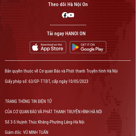
Theo dõi Hà Nội On
Tải ngay HANOI ON
Bản quyền thuộc về Cơ quan Báo và Phát thanh Truyền hình Hà Nội
Giấy phép số: 63/GP-TTĐT, cấp ngày 10/05/2023
TRANG THÔNG TIN ĐIỆN TỬ
CỦA CƠ QUAN BÁO VÀ PHÁT THANH TRUYỀN HÌNH HÀ NỘI
Số 3-5 Huỳnh Thúc Kháng-Phường Láng-Hà Nội
Giám đốc: VŨ MINH TUẤN