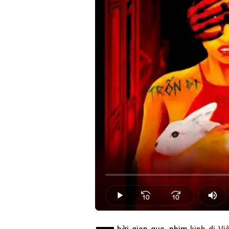
Loaded
:
0.00%
Play
Mut