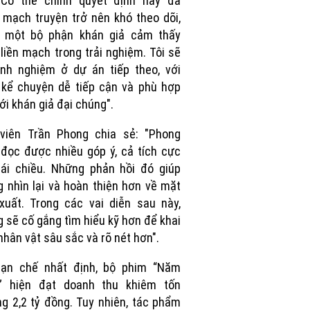
. Có thể chính quyết định này đã
 mạch truyện trở nên khó theo dõi,
n một bộ phận khán giả cảm thấy
 liền mạch trong trải nghiệm. Tôi sẽ
inh nghiệm ở dự án tiếp theo, với
kể chuyện dễ tiếp cận và phù hợp
ới khán giả đại chúng".
 viên Trần Phong chia sẻ: "Phong
đọc được nhiều góp ý, cả tích cực
rái chiều. Những phản hồi đó giúp
 nhìn lại và hoàn thiện hơn về mặt
xuất. Trong các vai diễn sau này,
 sẽ cố gắng tìm hiểu kỹ hơn để khai
nhân vật sâu sắc và rõ nét hơn".
hạn chế nhất định, bộ phim “Năm
” hiện đạt doanh thu khiêm tốn
g 2,2 tỷ đồng. Tuy nhiên, tác phẩm