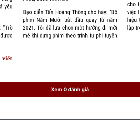
cho t
iả yêu
Đạo diễn Tấn Hoàng Thông cho hay: "Bộ
việc 
phim Năm Mười bắt đầu quay từ năm
hiệu 
 "Trò
2021. Tôi đã lựa chọn một hướng đi mới
lập t
 được
mẻ khi dựng phim theo trình tự phi tuyến
 viết
Xem 0 đánh giá