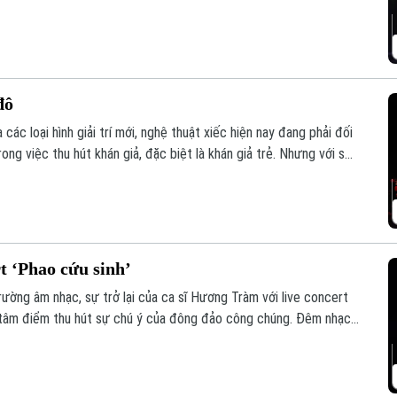
đô
ác loại hình giải trí mới, nghệ thuật xiếc hiện nay đang phải đối
ong việc thu hút khán giả, đặc biệt là khán giả trẻ. Nhưng với sự
hình thức biểu diễn, xiếc vẫn giữ được sức hút riêng và có một
iả tại Hà Nội.
rt ‘Phao cứu sinh’
trường âm nhạc, sự trở lại của ca sĩ Hương Tràm với live concert
h tâm điểm thu hút sự chú ý của đông đảo công chúng. Đêm nhạc
huật chỉn chu, hoành tráng mà còn chạm đến cảm xúc của khán giả