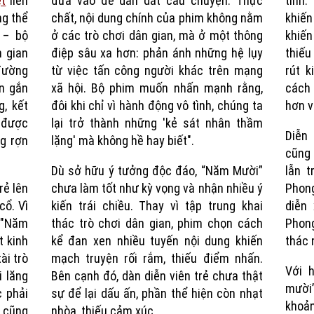
ệt
liên
đưa vào để dẫn dắt câu chuyện. Thực
tính
Time
ng thể
chất, nội dung chính của phim không nằm
khiến
 – bộ
ở các trò chơi dân gian, mà ở một thông
khiế
n gian
điệp sâu xa hơn: phản ánh những hệ lụy
thiếu
 đường
từ việc tấn công người khác trên mạng
rút k
n gắn
xã hội. Bộ phim muốn nhấn mạnh rằng,
cách 
g, kết
đôi khi chỉ vì hành động vô tình, chúng ta
hơn v
n được
lại trở thành những 'kẻ sát nhân thầm
Diễn
g rợn
lặng' mà không hề hay biết".
cũng 
Dù sở hữu ý tưởng độc đáo, “Năm Mười”
lẫn t
rẻ lên
chưa làm tốt như kỳ vọng và nhận nhiều ý
Phong
cổ. Vì
kiến trái chiều. Thay vì tập trung khai
diễn 
 "Năm
thác trò chơi dân gian, phim chọn cách
Phong
t kinh
kể đan xen nhiều tuyến nội dung khiến
thác 
ài trò
mạch truyện rối rắm, thiếu điểm nhấn.
Với 
i lăng
Bên cạnh đó, dàn diễn viên trẻ chưa thật
mười
c phải
sự để lại dấu ấn, phần thể hiện còn nhạt
khoản
y cũng
nhòa, thiếu cảm xúc.