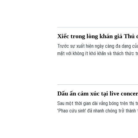
Xiếc trong lòng khán giả Thủ 
Trước sự xuất hiện ngày càng đa dạng của c
mặt với không ít khó khăn và thách thức tr
đổi mới trong cách dàn dựng, nội dung và 
lượng khán giả yêu mến, đặc biệt là khán g
Dấu ấn cảm xúc tại live conce
Sau một thời gian dài vắng bóng trên thị 
'Phao cứu sinh' đã nhanh chóng trở thàn
không chỉ tạo nên một không gian nghệ t
ở nhiều lứa tuổi khác nhau vào tối 1/8.