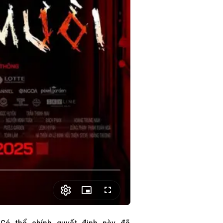
Picture-
Fullscreen
in-
Picture