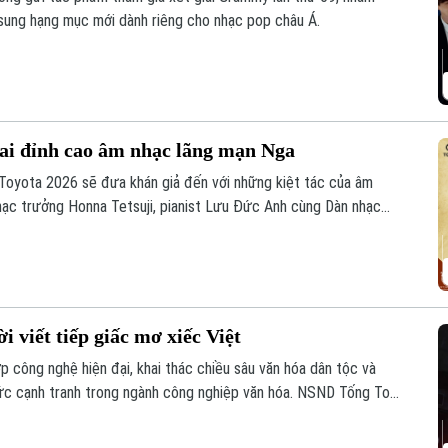
 sung hạng mục mới dành riêng cho nhạc pop châu Á.
hai đỉnh cao âm nhạc lãng mạn Nga
 Toyota 2026 sẽ đưa khán giả đến với những kiệt tác của âm
hạc trưởng Honna Tetsuji, pianist Lưu Đức Anh cùng Dàn nhạc
ác phẩm đỉnh cao của âm nhạc lãng mạn Nga.
viết tiếp giấc mơ xiếc Việt
 công nghệ hiện đại, khai thác chiều sâu văn hóa dân tộc và
ức cạnh tranh trong ngành công nghiệp văn hóa. NSND Tống Toàn
 - người đã, đang và sẽ tiếp tục chắp cánh cho những ước mơ
 kể về hành trình chuyển mình đáng tự hào ấy.