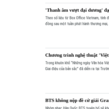
'Thanh âm vượt đại dương' đạ
Theo số liệu từ Box Office Vietnam, tính
đồng sau một tuần phát hành thương mại
vé Việt.
Chương trình nghệ thuật 'Việt
Trong khuôn khổ “Những ngày Văn hóa Việt
Giai điệu của bản sắc” đã diễn ra tại Tr
trình có Nguyên Uỷ viên Trung ương Đảng
đại diện các cơ quan, đại sứ quán và đôn
BTS không nộp đề cử giải G
Nhóm nhạc Hàn Quốc BTS tuyên bố sẽ khôn