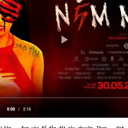
Play
Video
0:00
/
2:16
e
Current
Duration