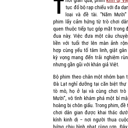
T
hời gian qua, phim
kinh dị Vi
tục đổ bộ rạp chiếu với đa dạ
loại và đề tài. "Năm Mười"
phim lấy cảm hứng từ trò chơi dâ
quen thuộc tiếp tục góp mặt trong
đua này. Việc đưa một câu chuyệ
liền với tuổi thơ lên màn ảnh rộn
hợp cùng yếu tố tâm linh, giật gâ
kỳ vọng mang đến trải nghiệm rùn
nhưng gần gũi với khán giả Việt.
Bộ phim theo chân một nhóm bạn t
Đà Lạt nghỉ dưỡng tại căn biệt thự 
tò mò, họ ở lại và cùng chơi trò
Mười", vô tình khám phá một bí mậ
hoàng bị chôn giấu. Trong phim, đề t
chơi dân gian được khai thác dướ
kính kinh dị – nơi người thua cuộ
hứng chịu hình phạt rùng rợn. Đâ