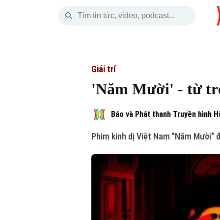
Thứ Bảy
THỜI SỰ
HÀ NỘI
THẾ GIỚI
08 Tháng 08, 2026
Hà Nội
Nhịp sống Hà Nộ
Tin tức
Giải trí
'Năm Mười' - từ tr
Chính trị
Người Hà Nội
Quân s
Xã hội
Khoảnh khắc Hà 
Hồ sơ
Báo và Phát thanh Truyền hình H
Phim kinh dị Việt Nam "Năm Mười" đa
An ninh trật tự
Ẩm thực
Người V
Skip Ad
Công nghệ