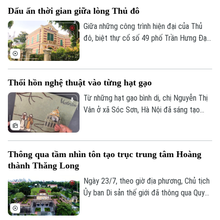
sắc của sinh viên Trường Đại học Mỹ
Dấu ấn thời gian giữa lòng Thủ đô
thuật Việt Nam.
Giữa những công trình hiện đại của Thủ
đô, biệt thự cổ số 49 phố Trần Hưng Đạo
vẫn nổi bật với vẻ đẹp cổ kính, trở thành
một trong những dấu ấn kiến trúc tiêu
biểu của Hà Nội. Công trình không chỉ
Thổi hồn nghệ thuật vào từng hạt gạo
mang giá trị nghệ thuật kiến trúc mà còn
góp phần lưu giữ ký ức đô thị qua nhiều
Từ những hạt gạo bình dị, chị Nguyễn Thị
thế hệ.
Vân ở xã Sóc Sơn, Hà Nội đã sáng tạo
nên những bức tranh độc đáo, tái hiện
phong cảnh quê hương, danh lam thắng
cảnh và nhiều giá trị văn hóa truyền thống
Thông qua tầm nhìn tôn tạo trục trung tâm Hoàng
của dân tộc.
thành Thăng Long
Ngày 23/7, theo giờ địa phương, Chủ tịch
Ủy ban Di sản thế giới đã thông qua Quyết
định số 48, chính thức thông qua “Tầm
nhìn về việc chỉnh trang, tôn tạo trục