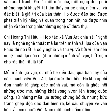
sản xuất tranh. Đó là một mái nhà, một cộng đồng nơi
những người khuyết tật tìm thấy sự sẻ chia, niềm vui và
đặc biệt là giá trị của bản thân. Họ được đào tạo, được
phát triển kỹ năng, và quan trọng hơn hết, họ được nhìn
nhận và tôn trọng như những nghệ sĩ thực thụ.
Chị Hoàng Thị Hậu – Hợp tác xã Vụn Art chia sẻ: "Nghề
này là nghề nghệ thuật mà lại trên mảnh vải lụa của Vạn
Phúc thì nó rất là có ý nghĩa và thú vị. Và bởi vì làm nên
nghệ thuật lại còn nhặt từ những mảnh vải vụn, tiết kiệm
cho rác thải rất là tốt".
Mỗi mảnh lụa vụn, dù nhỏ bé đến đâu, qua bàn tay của
các thành viên Vụn Art, lại được thổi hồn. Họ không chỉ
đơn thuần là ghép các mảnh vải, mà còn là ghép nối
những ước mơ, những khát vọng vươn lên trong cuộc
sống. Từ những mẩu lụa tưởng chừng bỏ đi, những bức
tranh ghép độc đáo dần hiện ra, kể câu chuyện về văn
hóa, về con người Việt Nam một cách sống động.