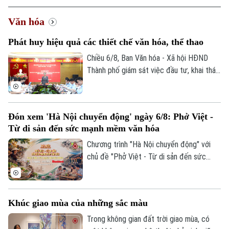
Văn hóa
Phát huy hiệu quả các thiết chế văn hóa, thể thao
Chiều 6/8, Ban Văn hóa - Xã hội HĐND
Thành phố giám sát việc đầu tư, khai thác
các thiết chế văn hóa, thể thao trên địa
bàn phường Thanh Xuân.
Đón xem 'Hà Nội chuyển động' ngày 6/8: Phở Việt -
Từ di sản đến sức mạnh mềm văn hóa
Chương trình "Hà Nội chuyển động" với
chủ đề "Phở Việt - Từ di sản đến sức
mạnh mềm văn hóa" sẽ phát sóng trực
tiếp trên các nền tảng của Cơ quan Báo
và phát thanh, truyền hình Hà Nội vào 19h
Khúc giao mùa của những sắc màu
hôm nay, ngày 6/8.
Trong không gian đất trời giao mùa, có