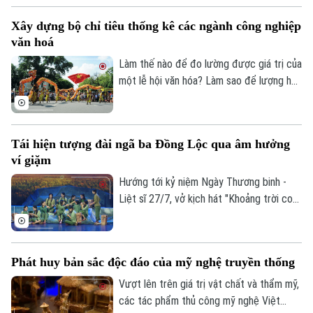
bảo tồn bản sắc dân tộc, mà đã trở thành
Xây dựng bộ chỉ tiêu thống kê các ngành công nghiệp
nguồn lực chiến lược, cấu thành sức mạnh
văn hoá
mềm, sức mạnh nội sinh và năng lực cạnh
tranh quốc gia.
Làm thế nào để đo lường được giá trị của
một lễ hội văn hóa? Làm sao để lượng hóa
sức lan tỏa của di sản, của sáng tạo hay
bản sắc văn hóa đối với sự phát triển của
một đô thị? Đó là những câu hỏi đang
Tái hiện tượng đài ngã ba Đồng Lộc qua âm hưởng
được thành phố Hà Nội tìm lời giải khi xây
ví giặm
dựng Bộ chỉ tiêu thống kê các ngành
công nghiệp văn hóa trên địa bàn thành
Hướng tới kỷ niệm Ngày Thương binh -
phố.
Liệt sĩ 27/7, vở kịch hát "Khoảng trời con
gái" do Nhà hát Nghệ thuật truyền thống
tỉnh Hà Tĩnh thực hiện đã có đêm công
diễn giàu cảm xúc tại Thủ đô Hà Nội vào
Phát huy bản sắc độc đáo của mỹ nghệ truyền thống
tối 19/7.
Vượt lên trên giá trị vật chất và thẩm mỹ,
các tác phẩm thủ công mỹ nghệ Việt