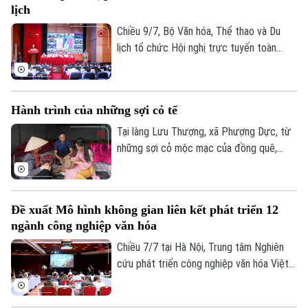
lịch
Phó Giám đốc: Nguyễn Kim Khiêm, Nguyễn Minh Đức, Nguyễn Thành Lợi
Chiều 9/7, Bộ Văn hóa, Thể thao và Du
lịch tổ chức Hội nghị trực tuyến toàn
quốc sơ kết công tác 6 tháng đầu năm,
triển khai nhiệm vụ trọng tâm 6 tháng cuối
năm 2026. Phó Chủ tịch UBND thành phố
Hành trình của những sợi cỏ tế
Hà Nội Vũ Thu Hà dự tại điểm cầu Hà Nội.
Tại làng Lưu Thượng, xã Phượng Dực, từ
những sợi cỏ mộc mạc của đồng quê,
người dân đã tạo nên những sản phẩm thủ
công tinh xảo có mặt ở nhiều quốc gia
trên thế giới. Điều đặc biệt là bên cạnh
Đề xuất Mô hình không gian liên kết phát triển 12
những nghệ nhân nhiều năm gắn bó với
ngành công nghiệp văn hóa
nghề, còn có những người trẻ đang đưa
sản phẩm làng nghề đến gần hơn với
Chiều 7/7 tại Hà Nội, Trung tâm Nghiên
khách hàng bằng các nền tảng số.
cứu phát triển công nghiệp văn hóa Việt
Nam, thuộc Liên hiệp khoa học phát triển
du lịch bền vững, phối hợp với Bảo tàng