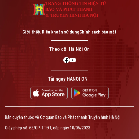
TRANG THÔNG TIN ĐIỆN TỬ
BÁO VÀ PHÁT THANH
& TRUYỀN HÌNH HÀ NỘI
Giới thiệu
Điều khoản sử dụng
Chính sách bảo mật
Theo dõi Hà Nội On
Tải ngay HANOI ON
Bản quyền thuộc về Cơ quan Báo và Phát thanh Truyền hình Hà Nội
Giấy phép số: 63/GP-TTĐT, cấp ngày 10/05/2023