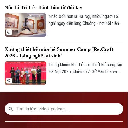
Hà Nội tổ chức tọa đàm "Ocafe-Time
Nón lá Tri Lễ - Linh hồn từ đôi tay
Talks… - Đối thoại với thời gian” nhằm giới
thiệu mô hình không gian liên kết phát
Nhắc đến nón lá Hà Nội, nhiều người sẽ
triển 12 ngành công nghiệp văn hóa Việt
nghĩ ngay đến làng Chuông - nơi nổi tiếng
Nam.
với nghề làm nón hàng trăm năm tuổi.
Nhưng ít ai biết rằng, ngay tại vùng đất
Thanh Oai trước đây còn có một làng
Xưởng thiết kế mùa hè Summer Camp 'Re:Craft
nghề khác cũng đang tích cực gìn giữ và
2026 - Làng nghề tái sinh'
phát triển nghề truyền thống ấy, đó là
làng nón Tri Lễ.
Trong khuôn khổ Lễ hội Thiết kế sáng tạo
Hà Nội 2026, chiều 6/7, Sở Văn hóa và
Thể thao Thành phố Hà Nội phối hợp cùng
Tạp chí Kiến trúc và các tổ chức, đơn vị,
trường đại học tổ chức chương trình
Xưởng thiết kế mùa hè Summer Camp
“Re:Craft 2026 - Làng nghề tái sinh".