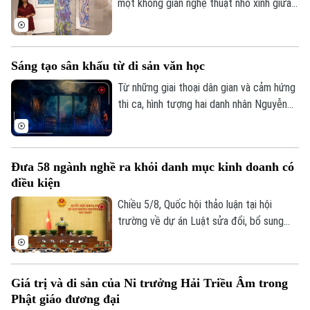
một không gian nghệ thuật nhỏ xinh giữa
lòng Hà Nội. Ở đó, những sắc màu đang
kể câu chuyện của riêng mình, khi thì
mong manh, chuyển động theo ánh sáng,
Sáng tạo sân khấu từ di sản văn học
lúc lại rực rỡ, vui tươi. Triển lãm "Những
lớp thân quen" vì thế trở thành một khúc
Từ những giai thoại dân gian và cảm hứng
giao mùa của hội họa.
thi ca, hình tượng hai danh nhân Nguyễn
Du và Hồ Xuân Hương sẽ lần đầu gặp gỡ
trên sân khấu trong một tác phẩm giàu
tính tưởng tượng. Vở kịch thơ huyền ảo
Đưa 58 ngành nghề ra khỏi danh mục kinh doanh có
Nguyễn Du – Hồ Xuân Hương ngoại
điều kiện
truyện hứa hẹn mang đến cho khán giả
một trải nghiệm nghệ thuật mới mẻ, nơi
Chiều 5/8, Quốc hội thảo luận tại hội
văn học, sân khấu và âm nhạc cùng hòa
trường về dự án Luật sửa đổi, bổ sung
quyện.
điều 6 và phục lục 4 về danh mục ngành
nghề đầu tư kinh doanh có điều kiện của
Chuyên mục
Luật đầu tư.
Giá trị và di sản của Ni trưởng Hải Triều Âm trong
Thời sự
Phật giáo đương đại