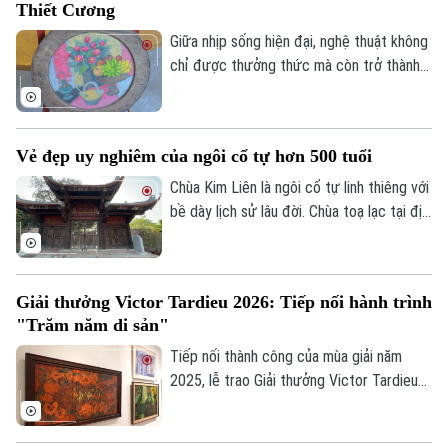
Thiết Cương
Hữu Kiêm - người đã nâng niu cánh diều
và đưa nghệ thuật chơi diều của Việt Nam
Giữa nhịp sống hiện đại, nghệ thuật không
tới bạn bè quốc tế.
chỉ được thưởng thức mà còn trở thành
không gian để mỗi người lắng lại, đối thoại
với những giá trị nguyên bản. Không gian
trưng bày ứng dụng "Sàng Sảy" do 39
Vẻ đẹp uy nghiêm của ngôi cổ tự hơn 500 tuổi
Concept thực hiện mang đến một hành
trình như thế, nơi những tác phẩm của cố
Chùa Kim Liên là ngôi cổ tự linh thiêng với
họa sĩ Lê Thiết Cương được tiếp nối bằng
bề dày lịch sử lâu đời. Chùa toạ lạc tại địa
góc nhìn sáng tạo của thế hệ trẻ.
chỉ số 172 phố Từ Hoa, phường Tây Hồ,
Hà Nội, được mệnh danh là “bông sen
vàng nổi trên mặt nước hồ”.
Giải thưởng Victor Tardieu 2026: Tiếp nối hành trình
"Trăm năm di sản"
Tiếp nối thành công của mùa giải năm
2025, lễ trao Giải thưởng Victor Tardieu
2026 đã được tổ chức, tôn vinh những
tác phẩm và khóa luận tốt nghiệp xuất