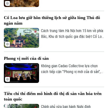
Nam ngày càng mang đậm dấu ấn của tư
duy di sản. Việc chuyển tải những giá trị
lịch sử, biểu tượng văn hóa qua nghệ
Cổ Loa lưu giữ hồn thiêng lịch sử giữa lòng Thủ đô
thuật điêu khắc gỗ lũa độc bản là minh
ngàn năm
chứng cho cách mà các nghệ nhân đang
làm sống dậy di sản bằng ngôn ngữ sáng
Cách trung tâm Hà Nội hơn 15 km về phía
tạo đương đại.
Bắc, Khu di tích quốc gia đặc biệt Cổ Loa
không chỉ là kinh đô đầu tiên của nhà
nước Âu Lạc mà còn là điểm đến lưu giữ
những giá trị đặc sắc về lịch sử, văn hóa
Phong vị mới của di sản
và kiến trúc.
Không gian Cadao Collective lựa chọn
cách tiếp cận "Phong vị mới của di sản",
kết nối nghệ thuật truyền thống, ẩm thực
bản địa và trải nghiệm đương đại trong
cùng một hành trình khám phá.
Tiêu chí thí điểm mô hình đô thị di sản văn hóa trên
toàn quốc
Chính phủ vừa ban hành Nghị định