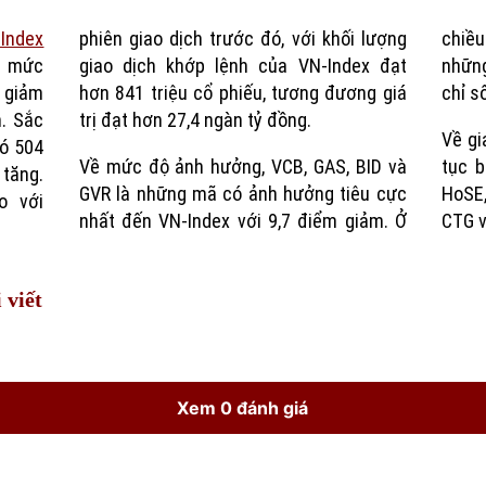
Index
phiên giao dịch trước đó, với khối lượng
chiều
Time
g mức
ex đạt
những
 giảm
ơng giá
chỉ s
. Sắc
trị đạt hơn 27,4 ngàn tỷ đồng.
Về gi
có 504
Về mức độ ảnh hưởng, VCB, GAS, BID và
tục b
tăng.
GVR là những mã có ảnh hưởng tiêu cực
HoSE
o với
nhất đến VN-Index với 9,7 điểm giảm. Ở
CTG v
 viết
Xem 0 đánh giá