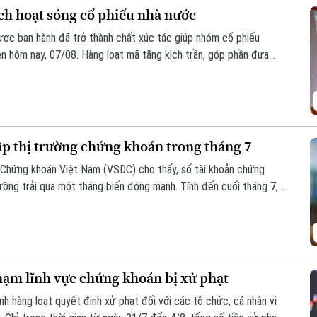
ch hoạt sóng cổ phiếu nhà nước
ược ban hành đã trở thành chất xúc tác giúp nhóm cổ phiếu
n hôm nay, 07/08. Hàng loạt mã tăng kịch trần, góp phần đưa
ập thị trường chứng khoán trong tháng 7
ừ Chứng khoán Việt Nam (VSDC) cho thấy, số tài khoản chứng
trường trải qua một tháng biến động mạnh. Tính đến cuối tháng 7,
ịch chứng khoán, tăng hơn 227.300 tài khoản so với cuối tháng 6.
hạm lĩnh vực chứng khoán bị xử phạt
 hàng loạt quyết định xử phạt đối với các tổ chức, cá nhân vi