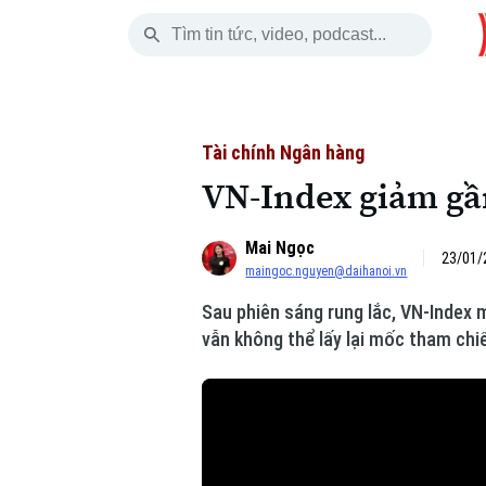
Thứ Bảy
THỜI SỰ
HÀ NỘI
THẾ GIỚI
08 Tháng 08, 2026
Hà Nội
Nhịp sống Hà Nộ
Tin tức
Tài chính Ngân hàng
VN-Index giảm gần
Chính trị
Người Hà Nội
Quân s
Mai Ngọc
Xã hội
Khoảnh khắc Hà 
Hồ sơ
23/01/
maingoc.nguyen@daihanoi.vn
An ninh trật tự
Ẩm thực
Người V
Sau phiên sáng rung lắc, VN-Index 
vẫn không thể lấy lại mốc tham chi
Công nghệ
Skip Ad