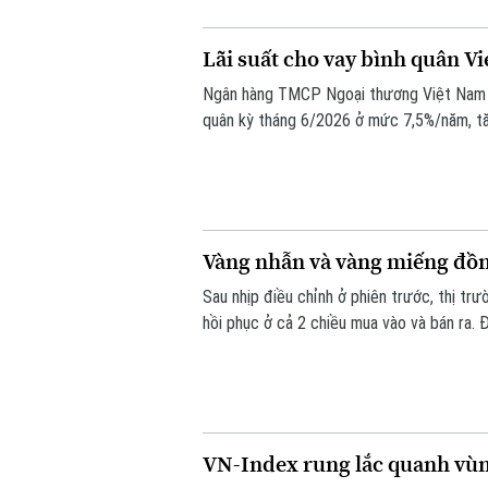
Lãi suất cho vay bình quân Vi
Ngân hàng TMCP Ngoại thương Việt Nam (
quân kỳ tháng 6/2026 ở mức 7,5%/năm, tăn
năm liên tiếp.
Vàng nhẫn và vàng miếng đồng 
Sau nhịp điều chỉnh ở phiên trước, thị tr
hồi phục ở cả 2 chiều mua vào và bán ra. 
giá vàng miếng SJC 1,4 triệu đồng/lượng.
VN-Index rung lắc quanh vùn