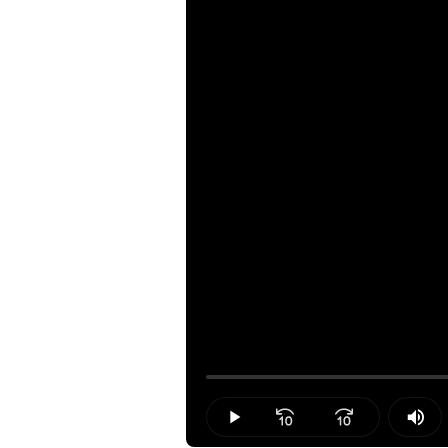
Loaded
:
0.00%
Play
Mut