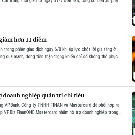
 Chỉ trong thời gian từ ngày 31/7 đến 4/8, tổng số tiền xử phạt
 giảm hơn 11 điểm
 trong phiên giao dịch ngày 6/8 khi áp lực chốt lời gia tăng ở
ông quá mạnh, dòng tiền thận trọng khiến chỉ số không thể phục
m, xuống mức 1.764,78 điểm; HNX-Index cũng giảm 0,95 điểm
 doanh nghiệp quản trị chi tiêu
ng VPBank, Công ty TNHH FINAN và Mastercard đã phối hợp ra
hiệp VPBiz FinanONE Mastercard nhằm hỗ trợ doanh nghiệp trong
quả.