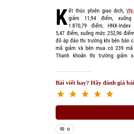
K
ết thúc phiên giao dịch,
VN-
giảm 11,94 điểm, xuốn
giao dịch khớp lệnh của VN-Ind
1.870,79 điểm; HNX-Index
hơn 841 triệu cổ phiếu, tương đư
5,47 điểm, xuống mức 252,96 điểm
đỏ áp đảo thị trường khi bên bán 
mã giảm và bên mua có 239 mã 
Thanh khoản thị trường giảm s
Bài viết hay? Hãy đánh giá bài
0