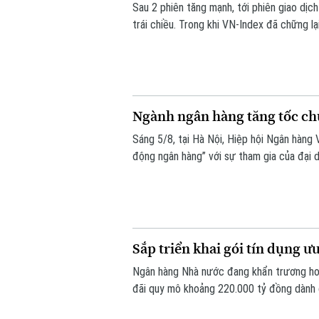
Sau 2 phiên tăng mạnh, tới phiên giao dịc
trái chiều. Trong khi VN-Index đã chững lạ
dịch, VN-index giảm 0,77 điểm (0,04%) x
293,59 điểm.
Ngành ngân hàng tăng tốc chu
Sáng 5/8, tại Hà Nội, Hiệp hội Ngân hàng 
động ngân hàng” với sự tham gia của đại 
doanh nghiệp công nghệ và chuyên gia tron
Sắp triển khai gói tín dụng ư
Ngân hàng Nhà nước đang khẩn trương hoà
đãi quy mô khoảng 220.000 tỷ đồng dành c
thông tin được Phó Thống đốc Ngân hàng