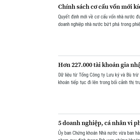
Chính sách cơ cấu vốn mới kí
Quyết định mới về cơ cấu vốn nhà nước đ
doanh nghiệp nhà nước bứt phá trong phiê
VN-Index đảo chiều đi lên.
Hơn 227.000 tài khoản gia nh
Dữ liệu từ Tổng Công ty Lưu ký và Bù tr
khoán tiếp tục đi lên trong bối cảnh thị 
thị trường có 13,66 triệu tài khoản giao d
5 doanh nghiệp, cá nhân vi p
Ủy ban Chứng khoán Nhà nước vừa ban hành