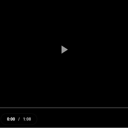
Play
Video
0:00
/
1:08
e
Current
Duration