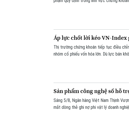
phạm quy định trong lĩnh vực chứng khoán.
lên tới hơn 572 triệu đồng.
Áp lực chốt lời kéo VN-Index
Thị trường chứng khoán tiếp tục điều chỉnh
nhóm cổ phiếu vốn hóa lớn. Dù lực bán kh
hồi. Kết phiên, VN-Index giảm 11,68 điể
xuống mức 292,64 điểm.
Sản phẩm công nghệ số hỗ trợ
Sáng 5/8, Ngân hàng Việt Nam Thịnh Vượ
mắt dòng thẻ ghi nợ phi vật lý doanh ng
quản trị chi tiêu hiện đại, linh hoạt và hiệu 