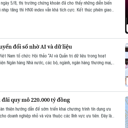
h ngày 5/8, thị trường chứng khoán đã cho thấy những diễn biến
i nhịp tăng thì HNX-index vẫn khá tích cực. Kết thúc phiên giao
uống còn 1776,46 điểm. HNX-index tăng 7,18 điểm (2,51%) lên
yển đổi số nhờ AI và dữ liệu
Việt Nam tổ chức Hội thảo “AI và Quản trị dữ liệu trong hoạt
diện Ngân hàng Nhà nước, các bộ, ngành, ngân hàng thương mại,
g lĩnh vực AI.
u đãi quy mô 220.000 tỷ đồng
n thiện hướng dẫn để sớm triển khai chương trình tín dụng ưu
ho doanh nghiệp nhỏ và vừa thuộc các lĩnh vực ưu tiên. Đây là
 Nhà nước Phạm Thanh Hà cho biết tại Họp báo Chính phủ