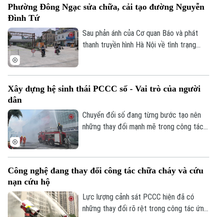
Phường Đông Ngạc sửa chữa, cải tạo đường Nguyễn
an toàn giao thông. Đây là việc làm có ý
Đình Tứ
nghĩa thiết thực, được đông đảo nhân
dân đồng tình ủng hộ.
Sau phản ánh của Cơ quan Báo và phát
thanh truyền hình Hà Nội về tình trạng
xuống cấp, hư hỏng của tuyến đường
Nguyễn Đình Tứ, UBND phường Đông
Ngạc đã tiến hành sửa chữa, cải tạo dọc
Xây dựng hệ sinh thái PCCC số - Vai trò của người
tuyến, đảm bảo khớp nối êm thuận để
dân
người dân đi lại an toàn, thuận tiện.
Chuyển đổi số đang từng bước tạo nên
những thay đổi mạnh mẽ trong công tác
PCCC và CNCH. Tuy nhiên, công nghệ
hiện đại chỉ phát huy khi được kết hợp với
ý thức trách nhiệm của mỗi cá nhân, mỗi
Công nghệ đang thay đổi công tác chữa cháy và cứu
gia đình và toàn xã hội. Vì vậy, mỗi người
nạn cứu hộ
dân cần chủ động tìm hiểu kiến thức,
chấp hành các quy định về an toàn PCCC,
Lực lượng cảnh sát PCCC hiện đã có
trang bị kỹ năng xử lý tình huống và tích
những thay đổi rõ rệt trong công tác ứng