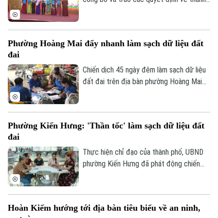
lập các trường Mầm non, Tiểu học, Trung
học cơ sở thuộc UBND xã; công bố các
quyết định về tổ chức Đảng và công tác
Phường Hoàng Mai đẩy nhanh làm sạch dữ liệu đất
cán bộ đối với các cơ sở giáo dục công
đai
lập trên địa bàn xã sau sắp xếp.
Chiến dịch 45 ngày đêm làm sạch dữ liệu
đất đai trên địa bàn phường Hoàng Mai
đang trong giai đoạn quyết định tiến độ.
Với một địa bàn rộng, đông dân cư, gần
19 ngàn thửa đất cần phải hoàn thiện dữ
Phường Kiến Hưng: 'Thần tốc' làm sạch dữ liệu đất
liệu, kế hoạch mà phường Hoàng Mai đề
đai
ra là đến 10/8 phải hoàn thành thu thập
dữ liệu tại 41 tổ dân phố đang đứng
Thực hiện chỉ đạo của thành phố, UBND
trước những thách thức không nhỏ.
phường Kiến Hưng đã phát động chiến
dịch cao điểm "45 ngày đêm" làm sạch dữ
liệu đất đai. Đây không chỉ là một kế
hoạch hành chính đơn thuần, mà là một
Hoàn Kiếm hướng tới địa bàn tiêu biểu về an ninh,
cuộc "tổng động viên" toàn diện nhằm