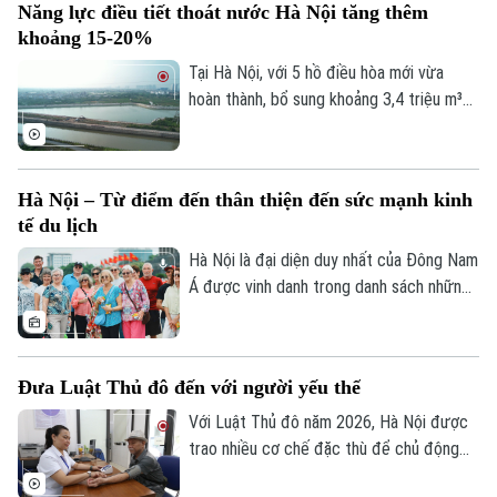
Năng lực điều tiết thoát nước Hà Nội tăng thêm
nhớ" ấy, chắc chắn không thể bỏ qua Hà
khoảng 15-20%
Nội – trái tim của Việt Nam.
Tại Hà Nội, với 5 hồ điều hòa mới vừa
hoàn thành, bổ sung khoảng 3,4 triệu m³
dung tích chứa nước; cùng với việc hạ
mực nước các hồ hiện có thông qua hệ
thống trạm bơm, tổng dung tích điều hòa
Hà Nội – Từ điểm đến thân thiện đến sức mạnh kinh
của toàn thành phố tăng thêm khoảng 4,8
tế du lịch
triệu m³. Nhờ vậy, góp phần nâng năng lực
điều tiết của hệ thống thêm khoảng 15-
Hà Nội là đại diện duy nhất của Đông Nam
20%.
Á được vinh danh trong danh sách những
thành phố có dịch vụ khách hàng thân
thiện nhất thế giới. Danh hiệu này tiếp tục
khẳng định sức hút của Thủ đô không chỉ
Đưa Luật Thủ đô đến với người yếu thế
từ di sản và văn hóa, mà còn từ sự mến
khách của con người Hà Nội.
Với Luật Thủ đô năm 2026, Hà Nội được
trao nhiều cơ chế đặc thù để chủ động
ban hành các chính sách an sinh phù hợp