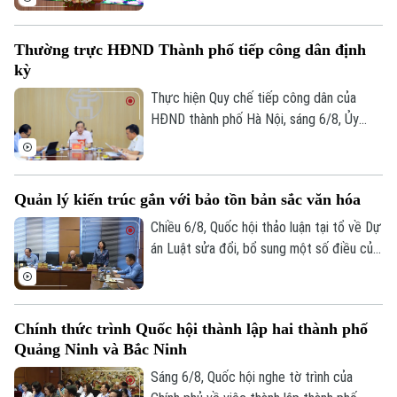
6/8, Đảng ủy UBND thành phố Hà Nội tổ
chức hội nghị tập huấn sử dụng 4 thủ tục
Thường trực HĐND Thành phố tiếp công dân định
hành chính của Đảng lên môi trường điện
kỳ
tử cho các tổ chức cơ sở Đảng trực
thuộc.
Thực hiện Quy chế tiếp công dân của
HĐND thành phố Hà Nội, sáng 6/8, Ủy
viên Thường trực, Trưởng Ban Đô thị
HĐND thành phố Trần Hợp Dũng đã tiếp
công dân định kỳ.
Quản lý kiến trúc gắn với bảo tồn bản sắc văn hóa
Chiều 6/8, Quốc hội thảo luận tại tổ về Dự
án Luật sửa đổi, bổ sung một số điều của
Luật Kiến trúc. Nhiều đại biểu đồng tình,
dự thảo Luật đã tập trung đổi mới công
tác quản lý hành nghề kiến trúc theo
Chính thức trình Quốc hội thành lập hai thành phố
hướng cắt giảm thủ tục hành chính,
Quảng Ninh và Bắc Ninh
chuyển mạnh từ tiền kiểm sang hậu kiểm
và đẩy mạnh chuyển đổi số.
Sáng 6/8, Quốc hội nghe tờ trình của