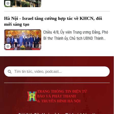
thế những công trình đã xuống cấp và
từng bước chỉnh trang đô thị. UBND
thành phố vừa giao Sở Xây dựng chủ trì,
Hà Nội - Israel tăng cường hợp tác về KHCN, đổi
phối hợp với các địa phương triển khai
mới sáng tạo
khởi công 8 dự án cải tạo chung cư cũ
trong năm nay.
Chiều 4/8, Ủy viên Trung ương Đảng, Phó
Bí thư Thành ủy, Chủ tịch UBND Thành
phố Hà Nội Vũ Đại Thắng đã tiếp Đại sứ
Israel tại Việt Nam Yaron Mayer đến chào
từ biệt nhân dịp kết thúc nhiệm kỳ, đồng
thời trao đổi về các định hướng hợp tác
giữa hai bên trong thời gian tới.
TRANG THÔNG TIN ĐIỆN TỬ
BÁO VÀ PHÁT THANH
& TRUYỀN HÌNH HÀ NỘI