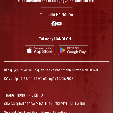
Giới thiệu
Điều khoản sử dụng
Chính sách bảo mật
Theo dõi Hà Nội On
Tải ngay HANOI ON
Bản quyền thuộc về Cơ quan Báo và Phát thanh Truyền hình Hà Nội
Giấy phép số: 63/GP-TTĐT, cấp ngày 10/05/2023
TRANG THÔNG TIN ĐIỆN TỬ
CỦA CƠ QUAN BÁO VÀ PHÁT THANH TRUYỀN HÌNH HÀ NỘI
Số 3-5 Huỳnh Thúc Kháng-Phường Láng-Hà Nội