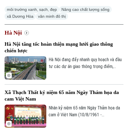
môi trường xanh, sạch, đẹp
Nâng cao chất lượng sống
xã Dương Hòa
văn minh đô thị
Hà Nội
Xu hướng
Hà Nội tăng tốc hoàn thiện mạng lưới giao thông
chiến lược
Hà Nội đang đẩy nhanh quy hoạch và đầu
tư các dự án giao thông trọng điểm,
trong đó đặt mục tiêu khép kín 5 tuyến
đường vành đai vào năm 2027 và tiếp tục
nghiên cứu bổ sung nhiều tuyến đường
Xã Thạch Thất kỷ niệm 65 năm Ngày Thảm họa da
sắt đô thị, kỳ vọng sẽ tạo động lực phát
cam Việt Nam
triển kinh tế - xã hội và giải quyết bài toán
ùn tắc giao thông của Thủ đô.
Nhân kỷ niệm 65 năm Ngày Thảm họa da
cam ở Việt Nam (10/8/1961 -
10/8/2026), Hội Nạn nhân chất độc da