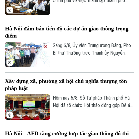
Chính phủ về việc thành lập thành phố
Quảng Ninh và thành phố Bắc Ninh.
Hà Nội đảm bảo tiến độ các dự án giao thông trọng
điểm
Sáng 6/8, Ủy viên Trung ương Đảng, Phó
Bí thư Thường trực Thành ủy Nguyễn
Trọng Đông, Trưởng Ban Chỉ đạo giải
Chuyên mục
phóng mặt bằng các dự án đầu tư trên
địa bàn thành phố Hà Nội, kiểm tra thực
Thời sự
Xây dựng xã, phường xã hội chủ nghĩa thượng tôn
địa một số hạng mục quan trọng.
pháp luật
Hà Nội
Hà Nội
Hôm nay 6/8, Sở Tư pháp Thành phố Hà
Nội đã tổ chức Hội thảo đóng góp Đề án
Chính trị
Nhịp sống Hà Nội
Thế giới
“Xây dựng văn hoá tuân thủ pháp luật
trong xây dựng xã, phường xã hội chủ
Xã hội
Người Hà Nội
Tin tức
nghĩa trên địa bàn thành phố Hà Nội”.
Kinh tế
Hà Nội - AFD tăng cường hợp tác giao thông đô thị
An ninh trật tự
Khoảnh khắc Hà Nội