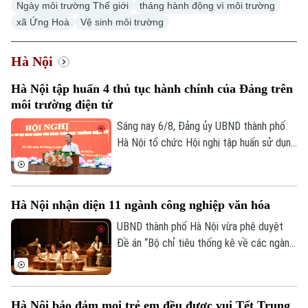
Ngày môi trường Thế giới
tháng hành động vì môi trường
xã Ứng Hoà
Vệ sinh môi trường
Hà Nội
Hà Nội tập huấn 4 thủ tục hành chính của Đảng trên
môi trường điện tử
Sáng nay 6/8, Đảng ủy UBND thành phố
Hà Nội tổ chức Hội nghị tập huấn sử dụng
bốn thủ tục hành chính của Đảng trên môi
trường điện tử cho các tổ chức cơ sở
Đảng trực thuộc. Hội nghị được tổ chức
Hà Nội nhận diện 11 ngành công nghiệp văn hóa
trực tiếp tại trụ sở Khu liên cơ quan thành
phố và kết nối trực tuyến đến điểm cầu
UBND thành phố Hà Nội vừa phê duyệt
của các tổ chức cơ sở Đảng trực thuộc.
Đề án “Bộ chỉ tiêu thống kê về các ngành
công nghiệp văn hóa trên địa bàn thành
phố Hà Nội”, tạo cơ sở đo lường mức độ
phát triển và đóng góp của lĩnh vực công
Hà Nội bảo đảm mọi trẻ em đều được vui Tết Trung