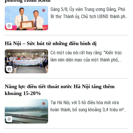
mặt bằng từ ngày 1/8/2024 đến nay.
Sáng 5/8, Ủy viên Trung ương Đảng, Phó
Bí thư Thành ủy, Chủ tịch UBND thành phố
Hà Nội Vũ Đại Thắng đã dự Ngày hội toàn
dân bảo vệ an ninh Tổ quốc năm 2026 tại
phường Hoàn Kiếm. Cùng dự có Phó Chủ
Hà Nội – Sức hút từ những điều bình dị
tịch Thường trực Ủy ban MTTQ Việt Nam
thành phố Hà Nội Trần Thị Phương Hoa và
Có một câu nói rất hay rằng: "Kiến trúc
đại diện các Sở, ngành, đơn vị liên quan.
làm nên diện mạo của một thành phố,
nhưng con người và văn hóa mới là thứ níu
giữ tâm hồn du khách." Và khi nhắc đến
những thành phố có khả năng "gây thương
Năng lực điều tiết thoát nước Hà Nội tăng thêm
nhớ" ấy, chắc chắn không thể bỏ qua Hà
khoảng 15-20%
Nội – trái tim của Việt Nam.
Tại Hà Nội, với 5 hồ điều hòa mới vừa
hoàn thành, bổ sung khoảng 3,4 triệu m³
dung tích chứa nước; cùng với việc hạ
mực nước các hồ hiện có thông qua hệ
thống trạm bơm, tổng dung tích điều hòa