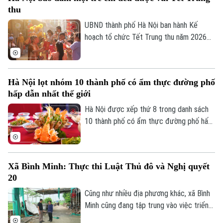
nghiệp văn hóa đối với tăng trưởng kinh
thu
tế, phục vụ công tác quản lý và hoạch
định chính sách.
UBND thành phố Hà Nội ban hành Kế
hoạch tổ chức Tết Trung thu năm 2026
với mục tiêu mọi trẻ em trên địa bàn đều
được đón Tết Trung thu vui tươi, an toàn;
100% trẻ em có hoàn cảnh đặc biệt được
Hà Nội lọt nhóm 10 thành phố có ẩm thực đường phố
thăm hỏi, tặng quà đầy đủ, kịp thời.
hấp dẫn nhất thế giới
Hà Nội được xếp thứ 8 trong danh sách
10 thành phố có ẩm thực đường phố hấp
dẫn nhất thế giới theo nghiên cứu của
Chuyên mục
Radical Storage và cũng là thành phố duy
nhất của châu Á lọt vào danh sách này.
Thời sự
Xã Bình Minh: Thực thi Luật Thủ đô và Nghị quyết
20
Hà Nội
Cũng như nhiều địa phương khác, xã Bình
Hà Nội
Minh cũng đang tập trung vào việc triển
Chính trị
khai Luật Thủ đô và Nghị quyết 20 của
Nhịp sống Hà Nội
Thế giới