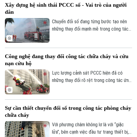
Xây dựng hệ sinh thái PCCC số - Vai trò của người
tuyến, đảm bảo khớp nối êm thuận để
dân
người dân đi lại an toàn, thuận tiện.
Chuyển đổi số đang từng bước tạo nên
những thay đổi mạnh mẽ trong công tác
PCCC và CNCH. Tuy nhiên, công nghệ
hiện đại chỉ phát huy khi được kết hợp với
Theo dõi Hà Nội On
ý thức trách nhiệm của mỗi cá nhân, mỗi
Công nghệ đang thay đổi công tác chữa cháy và cứu
gia đình và toàn xã hội. Vì vậy, mỗi người
nạn cứu hộ
dân cần chủ động tìm hiểu kiến thức,
chấp hành các quy định về an toàn PCCC,
Lực lượng cảnh sát PCCC hiện đã có
trang bị kỹ năng xử lý tình huống và tích
những thay đổi rõ rệt trong công tác ứng
cực phối hợp với các cơ quan chức năng.
dụng KHCN vào thực hiện nhiệm vụ. Nếu
trước đây việc tiếp cận hiện trường và tổ
chức chữa cháy chủ yếu dựa vào sức
Sự cần thiết chuyển đổi số trong công tác phòng cháy
người, trang thiết bị truyền thống thì ngày
chữa cháy
nay nhiều công nghệ hiện đại đã được
ứng dụng, góp phần nâng cao khả năng
Với phương châm không lơ là với “giặc
phòng chống cháy nổ, đặc biệt là việc
lửa”, bên cạnh việc đầu tư trang thiết bị,