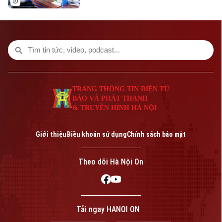
sở, sự giám sát của các tổ chức và đặc
biệt là sự tham gia trực tiếp của người
dân. Không chạy theo số lượng tiêu chí,
không làm đẹp báo cáo; mỗi kết quả phải
có thể kiểm chứng và mỗi hạn chế phải
được công khai để tiếp tục điều chỉnh.
TRANG THÔNG TIN ĐIỆN TỬ
BÁO VÀ PHÁT THANH
& TRUYỀN HÌNH HÀ NỘI
Giới thiệu
Điều khoản sử dụng
Chính sách bảo mật
Theo dõi Hà Nội On
Tải ngay HANOI ON