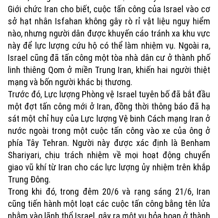
Giới chức Iran cho biết, cuộc tấn công của Israel vào cơ
sở hạt nhân Isfahan không gây rò rỉ vật liệu nguy hiểm
nào, nhưng người dân được khuyến cáo tránh xa khu vực
này để lực lượng cứu hộ có thể làm nhiệm vụ. Ngoài ra,
Israel cũng đã tấn công một tòa nhà dân cư ở thành phố
linh thiêng Qom ở miền Trung Iran, khiến hai người thiệt
mạng và bốn người khác bị thương.
Trước đó, Lực lượng Phòng vệ Israel tuyên bố đã bắt đầu
một đợt tấn công mới ở Iran, đồng thời thông báo đã hạ
sát một chỉ huy của Lực lượng Vệ binh Cách mạng Iran ở
nước ngoài trong một cuộc tấn công vào xe của ông ở
phía Tây Tehran. Người này được xác định là Benham
Shariyari, chịu trách nhiệm về mọi hoạt động chuyển
giao vũ khí từ Iran cho các lực lượng ủy nhiệm trên khắp
Trung Đông.
Trong khi đó, trong đêm 20/6 và rạng sáng 21/6, Iran
cũng tiến hành một loạt các cuộc tấn công bằng tên lửa
nhằm vào lãnh thổ Israel, gây ra một vụ hỏa hoạn ở thành