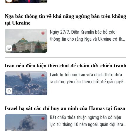
ông cũng cảnh báo Washington có thể nối
Số 3-5 Huỳnh Thúc Kháng-Phường Láng-Hà Nội
lại các hoạt động quân sự nếu đàm phán
Giám đốc: VŨ MINH TUẤN
Nga bác thông tin về khả năng ngừng bắn trên không
không đạt kết quả.
tại Ukraine
Phó Giám đốc: Nguyễn Kim Khiêm, Nguyễn Minh Đức, Nguyễn Thành Lợi
Ngày 27/7, Điện Kremlin bác bỏ các
thông tin cho rằng Nga và Ukraine có thể
đạt được một thỏa thuận ngừng bắn trên
không.
Iran nêu điều kiện then chốt để chấm dứt chiến tranh
Lãnh tụ tối cao Iran vừa chính thức đưa
ra những yêu cầu then chốt để giải quyết
cuộc xung đột hiện nay với Mỹ và Israel.
Tuyên bố này được đưa ra trong bối cảnh
giao tranh giữa Mỹ và Iran đang tạm lắng
Israel hạ sát các chỉ huy an ninh của Hamas tại Gaza
sau các cuộc không kích 13 ngày liên tiếp
và các cuộc đàm phán ngoại giao đang ở
Bất chấp thỏa thuận ngừng bắn có hiệu
giai đoạn nhạy cảm.
lực từ tháng 10 năm ngoái, quân đội Israel