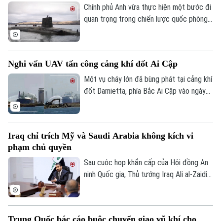
hàng nghìn thủy thủ vẫn đang bị mắc kẹt
Chính phủ Anh vừa thực hiện một bước đi
bên trong vịnh Ba Tư vì xung đột leo
quan trọng trong chiến lược quốc phòng
thang.
khi công bố gói đầu tư trị giá hàng tỉ USD
để hiện đại hóa lá chắn hạt nhân trên biển.
Nghi vấn UAV tấn công cảng khí đốt Ai Cập
Một vụ cháy lớn đã bùng phát tại cảng khí
đốt Damietta, phía Bắc Ai Cập vào ngày
29/7, khiến hai tàu chở khí bốc cháy.
Trong khi Bộ Dầu mỏ và Tài nguyên
Khoáng sản Ai Cập khẳng định, sự cố đã
Iraq chỉ trích Mỹ và Saudi Arabia không kích vi
được khống chế hoàn toàn và không ghi
phạm chủ quyền
nhận thương vong, nhiều nguồn tin quốc
tế dấy lên nghi vấn vụ việc có thể xuất
Sau cuộc họp khẩn cấp của Hội đồng An
phát từ một cuộc tấn công bằng máy bay
ninh Quốc gia, Thủ tướng Iraq Ali al-Zaidi
không người lái (UAV).
ngày 29/7 đã chỉ đạo Bộ Ngoại giao nước
này tiến hành các biện pháp pháp lý cần
thiết liên quan đến các cuộc không kích
Trung Quốc bác cáo buộc chuyển giao vũ khí cho