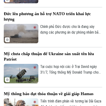
được xem là bước đột phá mang tính lịch
sử sau khi Tổng thống Mỹ Donald Trump
Đức lên phương án hỗ trợ NATO triển khai lực
thông báo rằng phong trào Hamas chấp
lượng
thuận kế hoạch giải giáp vũ khí.
Chính phủ Đức được cho là đang xây
dựng các phương án dự phòng nhằm bảo
đảm việc triển khai lực lượng của Tổ
chức Hiệp ước Bắc Đại Tây Dương
(NATO) qua lãnh thổ nước này. Động thái
Mỹ chưa chấp thuận để Ukraine sản xuất tên lửa
diễn ra trong bối cảnh Berlin lo ngại chính
Patriot
quyền một số bang ở nước này có thể
không hợp tác nếu liên minh tăng cường
Tại cuộc họp nội các ở Trại David ngày
Liên hệ đường dây nóng (bấm để gọi)
hiện diện quân sự ở sườn Đông.
31/7, Tổng thống Mỹ Donald Trump cho
Tòa soạn
Tòa soạn
biết Washington chưa đồng ý cấp phép
0865.116.699 (hotline)
0865.116.699
để Ukraine sản xuất tên lửa Patriot.
Mỹ thông báo đạt thỏa thuận về giải giáp Hamas
Tiến trình đàm phán về tương lai Dải Gaza