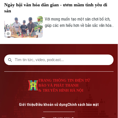
Ngày hội văn hóa dân gian - ươm mầm tình yêu di
việc tiếp biến di sản bằng tư duy sáng tạo
sản
đương đại.
Với mong muốn tạo một sân chơi bổ ích,
giúp các em hiểu hơn về bản sắc văn hóa
dân tộc, UBND phường Việt Hưng đã tổ
chức Ngày hội Văn hóa dân gian thiếu nhi
hè 2026.
TRANG THÔNG TIN ĐIỆN TỬ
BÁO VÀ PHÁT THANH
& TRUYỀN HÌNH HÀ NỘI
Giới thiệu
Điều khoản sử dụng
Chính sách bảo mật