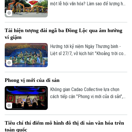
công dân tộc.
một lễ hội văn hóa? Làm sao để lượng hóa
sức lan tỏa của di sản, của sáng tạo hay
bản sắc văn hóa đối với sự phát triển của
một đô thị? Đó là những câu hỏi đang
Tái hiện tượng đài ngã ba Đồng Lộc qua âm hưởng
Liên hệ đường dây nóng (bấm để gọi)
được thành phố Hà Nội tìm lời giải khi xây
ví giặm
dựng Bộ chỉ tiêu thống kê các ngành
Tòa soạn
Tòa soạn
công nghiệp văn hóa trên địa bàn thành
Hướng tới kỷ niệm Ngày Thương binh -
0865.116.699 (hotline)
0865.116.699
phố.
Liệt sĩ 27/7, vở kịch hát "Khoảng trời con
gái" do Nhà hát Nghệ thuật truyền thống
tỉnh Hà Tĩnh thực hiện đã có đêm công
diễn giàu cảm xúc tại Thủ đô Hà Nội vào
Phong vị mới của di sản
tối 19/7.
Không gian Cadao Collective lựa chọn
cách tiếp cận "Phong vị mới của di sản",
kết nối nghệ thuật truyền thống, ẩm thực
bản địa và trải nghiệm đương đại trong
cùng một hành trình khám phá.
Tiêu chí thí điểm mô hình đô thị di sản văn hóa trên
toàn quốc