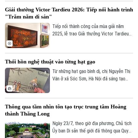
Theo dõi Hà Nội On
trưng bày ứng dụng "Sàng Sảy" do 39
Giải thưởng Victor Tardieu 2026: Tiếp nối hành trình
Concept thực hiện mang đến một hành
"Trăm năm di sản"
trình như thế, nơi những tác phẩm của cố
họa sĩ Lê Thiết Cương được tiếp nối bằng
Tiếp nối thành công của mùa giải năm
góc nhìn sáng tạo của thế hệ trẻ.
2025, lễ trao Giải thưởng Victor Tardieu
2026 đã được tổ chức, tôn vinh những
tác phẩm và khóa luận tốt nghiệp xuất
sắc của sinh viên Trường Đại học Mỹ
Thổi hồn nghệ thuật vào từng hạt gạo
thuật Việt Nam.
Từ những hạt gạo bình dị, chị Nguyễn Thị
Vân ở xã Sóc Sơn, Hà Nội đã sáng tạo
nên những bức tranh độc đáo, tái hiện
phong cảnh quê hương, danh lam thắng
cảnh và nhiều giá trị văn hóa truyền thống
Thông qua tầm nhìn tôn tạo trục trung tâm Hoàng
của dân tộc.
thành Thăng Long
Ngày 23/7, theo giờ địa phương, Chủ tịch
Ủy ban Di sản thế giới đã thông qua Quyết