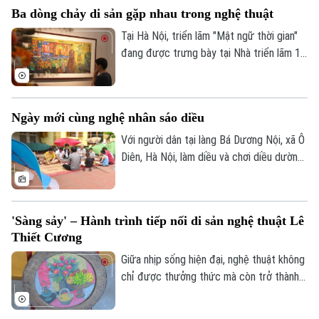
đô thị, tạo không gian thử nghiệm liên
Ba dòng chảy di sản gặp nhau trong nghệ thuật
ngành, nhằm mang đến các trải nghiệm đa
giác quan và kết nối quốc tế sâu rộng.
Tại Hà Nội, triển lãm "Mật ngữ thời gian"
đang được trưng bày tại Nhà triển lãm 16
Ngô Quyền đã mang đến một cuộc gặp
gỡ thú vị giữa biểu tượng Dzi của văn hóa
Tây Tạng và hai chất liệu truyền thống của
Ngày mới cùng nghệ nhân sáo diều
mỹ thuật Việt Nam là sơn mài và giấy dó.
Với người dân tại làng Bá Dương Nội, xã Ô
Diên, Hà Nội, làm diều và chơi diều dường
như đã đi vào tâm thức. Để tiếng sáo
diều làng Bá Dương Nội được gìn giữ tới
tận hôm nay, không thể không kể đến
'Sàng sảy' – Hành trình tiếp nối di sản nghệ thuật Lê
công lao của Nghệ nhân nhân dân Nguyễn
Thiết Cương
Hữu Kiêm - người đã nâng niu cánh diều
và đưa nghệ thuật chơi diều của Việt Nam
Giữa nhịp sống hiện đại, nghệ thuật không
tới bạn bè quốc tế.
chỉ được thưởng thức mà còn trở thành
không gian để mỗi người lắng lại, đối thoại
với những giá trị nguyên bản. Không gian