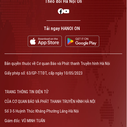
Theo dõi Hà Nội On
Tải ngay HANOI ON
Bản quyền thuộc về Cơ quan Báo và Phát thanh Truyền hình Hà Nội
Giấy phép số: 63/GP-TTĐT, cấp ngày 10/05/2023
TRANG THÔNG TIN ĐIỆN TỬ
CỦA CƠ QUAN BÁO VÀ PHÁT THANH TRUYỀN HÌNH HÀ NỘI
Số 3-5 Huỳnh Thúc Kháng-Phường Láng-Hà Nội
Giám đốc: VŨ MINH TUẤN